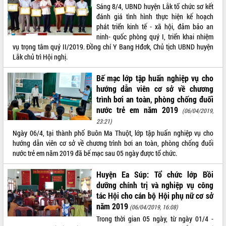
Sáng 8/4, UBND huyện Lắk tổ chức sơ kết
VIDEO
đánh giá tình hình thực hiện kế hoạch
phát triển kinh tế - xã hội, đảm bảo an
Không có file video nào để phát.
ninh- quốc phòng quý I, triển khai nhiệm
vụ trọng tâm quý II/2019. Đồng chí Y Bang Hđơk, Chủ tịch UBND huyện
ALBUM ẢNH
Lắk chủ trì Hội nghị.
Bế mạc lớp tập huấn nghiệp vụ cho
hướng dẫn viên cơ sở về chương
trình bơi an toàn, phòng chống đuối
nước trẻ em năm 2019
(06/04/2019,
23:21)
Ngày 06/4, tại thành phố Buôn Ma Thuột, lớp tập huấn nghiệp vụ cho
hướng dẫn viên cơ sở về chương trình bơi an toàn, phòng chống đuối
nước trẻ em năm 2019 đã bế mạc sau 05 ngày được tổ chức.
LIÊN KẾT WEB
Huyện Ea Súp: Tổ chức lớp Bồi
dưỡng chính trị và nghiệp vụ công
tác Hội cho cán bộ Hội phụ nữ cơ sở
THỐNG KÊ TRUY CẬP
năm 2019
(06/04/2019, 16:08)
Trong thời gian 05 ngày, từ ngày 01/4 -
Hôm nay:
13889