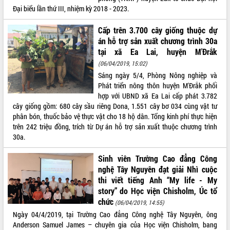
Đại biểu lần thứ III, nhiệm kỳ 2018 - 2023.
Cấp trên 3.700 cây giống thuộc dự
án hỗ trợ sản xuất chương trình 30a
tại xã Ea Lai, huyện M'Đrắk
(06/04/2019, 15:02)
Sáng ngày 5/4, Phòng Nông nghiệp và
Phát triển nông thôn huyện M'Đrắk phối
hợp với UBND xã Ea Lai cấp phát 3.782
cây giống gồm: 680 cây sầu riêng Dona, 1.551 cây bơ 034 cùng vật tư
phân bón, thuốc bảo vệ thực vật cho 18 hộ dân. Tổng kinh phí thực hiện
trên 242 triệu đồng, trích từ Dự án hỗ trợ sản xuất thuộc chương trình
30a.
Sinh viên Trường Cao đẳng Công
nghệ Tây Nguyên đạt giải Nhì cuộc
thi viết tiếng Anh “My life - My
story” do Học viện Chisholm, Úc tổ
chức
(06/04/2019, 14:55)
Ngày 04/4/2019, tại Trường Cao đẳng Công nghệ Tây Nguyên, ông
Anderson Samuel James – chuyên gia của Học viện Chisholm, bang