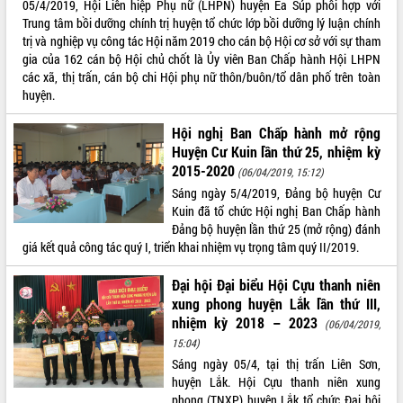
05/4/2019, Hội Liên hiệp Phụ nữ (LHPN) huyện Ea Súp phối hợp với
Tất cả:
66099557
Trung tâm bồi dưỡng chính trị huyện tổ chức lớp bồi dưỡng lý luận chính
trị và nghiệp vụ công tác Hội năm 2019 cho cán bộ Hội cơ sở với sự tham
gia của 162 cán bộ Hội chủ chốt là Ủy viên Ban Chấp hành Hội LHPN
các xã, thị trấn, cán bộ chi Hội phụ nữ thôn/buôn/tổ dân phố trên toàn
huyện.
Hội nghị Ban Chấp hành mở rộng
Huyện Cư Kuin lần thứ 25, nhiệm kỳ
2015-2020
(06/04/2019, 15:12)
Sáng ngày 5/4/2019, Đảng bộ huyện Cư
Kuin đã tổ chức Hội nghị Ban Chấp hành
Đảng bộ huyện lần thứ 25 (mở rộng) đánh
giá kết quả công tác quý I, triển khai nhiệm vụ trọng tâm quý II/2019.
Đại hội Đại biểu Hội Cựu thanh niên
xung phong huyện Lắk lần thứ III,
nhiệm kỳ 2018 – 2023
(06/04/2019,
15:04)
Sáng ngày 05/4, tại thị trấn Liên Sơn,
huyện Lắk. Hội Cựu thanh niên xung
phong (TNXP) huyện Lắk tổ chức Đại hội