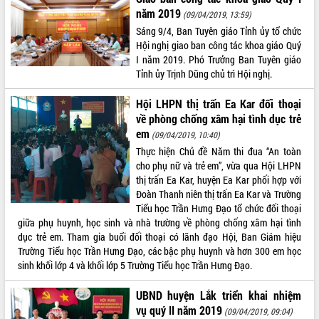
năm 2019
(09/04/2019, 13:59)
ĐIỂM TIN VĂN BẢN
Sáng 9/4, Ban Tuyên giáo Tỉnh ủy tổ chức
Hội nghị giao ban công tác khoa giáo Quý
QUY HOẠCH - KẾ HOẠCH
I năm 2019. Phó Trưởng Ban Tuyên giáo
Tỉnh ủy Trịnh Dũng chủ trì Hội nghị.
Hội LHPN thị trấn Ea Kar đối thoại
về phòng chống xâm hại tình dục trẻ
em
(09/04/2019, 10:40)
Thực hiện Chủ đề Năm thi đua “An toàn
cho phụ nữ và trẻ em”, vừa qua Hội LHPN
thị trấn Ea Kar, huyện Ea Kar phối hợp với
Đoàn Thanh niên thị trấn Ea Kar và Trường
Tiểu học Trần Hưng Đạo tổ chức đối thoại
giữa phụ huynh, học sinh và nhà trường về phòng chống xâm hại tình
dục trẻ em. Tham gia buổi đối thoại có lãnh đạo Hội, Ban Giám hiệu
Trường Tiểu học Trần Hưng Đạo, các bậc phụ huynh và hơn 300 em học
sinh khối lớp 4 và khối lớp 5 Trường Tiểu học Trần Hưng Đạo.
UBND huyện Lắk triển khai nhiệm
vụ quý II năm 2019
(09/04/2019, 09:04)