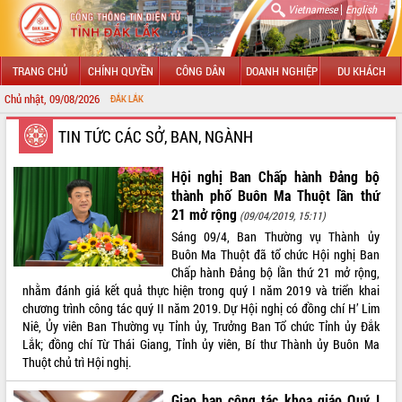
|
Vietnamese
English
TRANG CHỦ
CHÍNH QUYỀN
CÔNG DÂN
DOANH NGHIỆP
DU KHÁCH
Chủ nhật, 09/08/2026
CHÀO MỪ
GIỚI THIỆU
TIN TỨC CÁC SỞ, BAN, NGÀNH
LÃNH ĐẠO UBND TỈNH
Hội nghị Ban Chấp hành Đảng bộ
thành phố Buôn Ma Thuột lần thứ
TIN TỨC SỰ KIỆN
21 mở rộng
(09/04/2019, 15:11)
Sáng 09/4, Ban Thường vụ Thành ủy
SỞ, BAN, NGÀNH
Buôn Ma Thuột đã tổ chức Hội nghị Ban
Chấp hành Đảng bộ lần thứ 21 mở rộng,
UBND CÁC XÃ, PHƯỜNG
nhằm đánh giá kết quả thực hiện trong quý I năm 2019 và triển khai
chương trình công tác quý II năm 2019. Dự Hội nghị có đồng chí H’ Lim
THÔNG TIN CHỈ ĐẠO ĐIỀU HÀNH
Niê, Ủy viên Ban Thường vụ Tỉnh ủy, Trưởng Ban Tổ chức Tỉnh ủy Đắk
Lắk; đồng chí Từ Thái Giang, Tỉnh ủy viên, Bí thư Thành ủy Buôn Ma
HỆ THỐNG VĂN BẢN
Thuột chủ trì Hội nghị.
VĂN BẢN HĐND TỈNH
Giao ban công tác khoa giáo Quý I