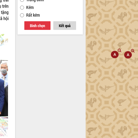
ụ trên
Kém
 tặng
Rất kém
xã hội
Bình chọn
Kết quả