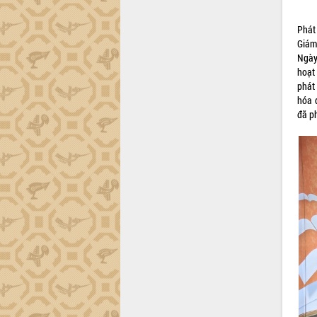
Khơi thông điểm nghẽn, đẩy nhanh
giải ngân vốn khắc phục thiên tai
Phát
HĐND tỉnh thông qua điều chỉnh Quy
Giám
hoạch tỉnh thời kỳ 2021-2030
Ngày
Hội thảo góp ý hồ sơ điều chỉnh quy
hoạt
hoạch tỉnh Đắk Lắk thời kỳ 2021-2030,
phát
tầm nhìn đến năm 2050
hóa 
Nâng cao hiệu quả hoạt động của các
đã p
doanh nghiệp nhà nước
Hội nghị triển khai kết nối mạng
truyền số liệu chuyên dùng phục vụ cơ
quan Đảng, Nhà nước
Lễ phát động chuỗi hoạt động chung
tay làm sạch môi trường
Xã Ea Kar bước chuyển mình trong
công tác cải cách hành chính mô hình
mới
UBND tỉnh họp báo định kỳ tháng 4
năm 2026
Hội thảo khoa học “Giải pháp thúc đẩy
phát triển nền kinh tế xanh tại tỉnh