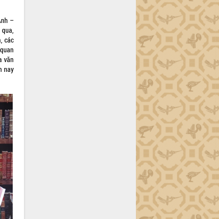
Anh –
 qua,
, các
 quan
a văn
n nay