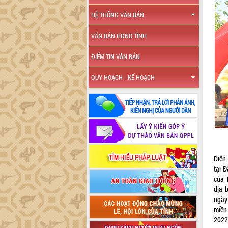
HỆ THỐNG VĂN BẢN
VĂN BẢN HĐND TỈNH
ĐIỂM TIN VĂN BẢN
QUY HOẠCH - KẾ HOẠCH
Diễn
tại 
của 
địa 
ngày
miền
2022;