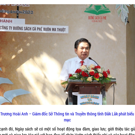
Trương Hoài Anh – Giám đốc Sở Thông tin và Truyền thông tỉnh Đắk Lắk phát biểu
mạc
cạnh đó, Ngày sách sẽ có một số hoạt động tọa đàm, giao lưu; giới thiệu tác giả
mới và giao lưu tác giả với bạn đọc; tổ chức Vườn sách thiếu nhi và các hoạt độn