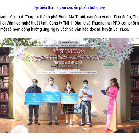
Đại biểu tham quan các ấn phẩm trưng bày
cạnh các hoạt động tại thành phố Buôn Ma Thuột, các đơn vị như Tỉnh đoàn, Thư
, Hội Văn học nghệ thuật tỉnh, Công ty TNHH Đầu tư và Thương mại PRO còn phối h
 một số hoạt động hưởng ứng Ngày Sách và Văn hóa đọc tại huyện Ea H’Leo.