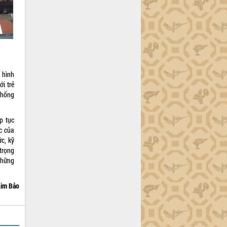
 hình
i trẻ
thống
p tục
c của
c, kỹ
trọng
những
im Bảo