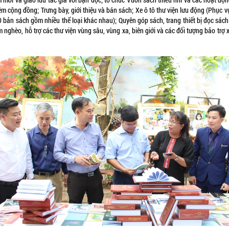
m cộng đồng; Trưng bày, giới thiệu và bán sách; Xe ô tô thư viện lưu động (Phục v
0 bản sách gồm nhiều thể loại khác nhau); Quyên góp sách, trang thiết bị đọc sách
m nghèo, hỗ trợ các thư viện vùng sâu, vùng xa, biên giới và các đối tượng bảo trợ 