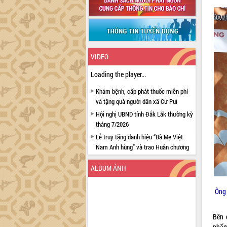
VIDEO
Loading the player...
Khám bệnh, cấp phát thuốc miễn phí
và tặng quà người dân xã Cư Pui
Hội nghị UBND tỉnh Đắk Lắk thường kỳ
tháng 7/2026
Lễ truy tặng danh hiệu “Bà Mẹ Việt
Nam Anh hùng” và trao Huân chương
Lao động
ALBUM ẢNH
UBND tỉnh Đắk Lắk triển khai nhiệm
vụ 6 tháng cuối năm 2026
Ông 
Kỳ họp thứ Hai, Hội đồng nhân dân
tỉnh khóa XI quyết nghị nhiều nội dung
quan trọng
Bên 
Bí thư Tỉnh ủy Lương Nguyễn Minh
phẩm 