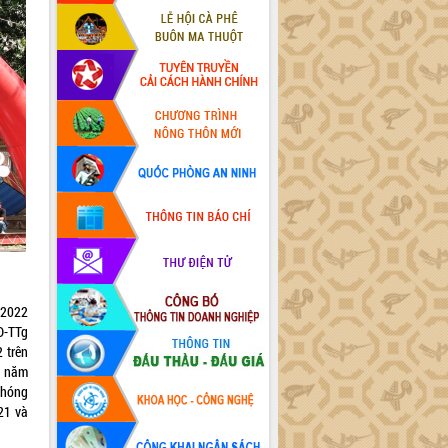
 2022
Đ-TTg
 trên
2 năm
phóng
21 và