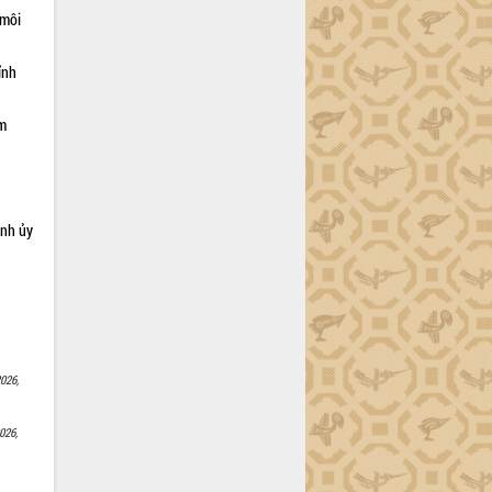
 môi
ỉnh
ạm
ỉnh ủy
026,
026,