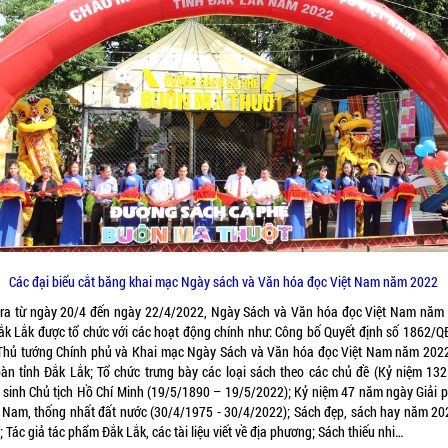
Các đại biểu cắt băng khai mạc Ngày sách và Văn hóa đọc Việt Nam năm 2022
 ra từ ngày 20/4 đến ngày 22/4/2022, Ngày Sách và Văn hóa đọc Việt Nam năm
Đắk Lắk được tổ chức với các hoạt động chính như: Công bố Quyết định số 1862/Q
Thủ tướng Chính phủ và Khai mạc Ngày Sách và Văn hóa đọc Việt Nam năm 2022
bàn tỉnh Đắk Lắk; Tổ chức trưng bày các loại sách theo các chủ đề (Kỷ niệm 13
 sinh Chủ tịch Hồ Chí Minh (19/5/1890 – 19/5/2022); Kỷ niệm 47 năm ngày Giải 
 Nam, thống nhất đất nước (30/4/1975 - 30/4/2022); Sách đẹp, sách hay năm 20
 Tác giả tác phẩm Đắk Lắk, các tài liệu viết về địa phương; Sách thiếu nhi…