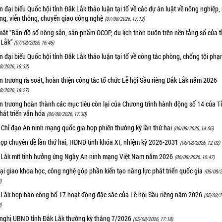
 đại biểu Quốc hội tỉnh Đắk Lắk thảo luận tại tổ về các dự án luật về nông nghiệp,
ờng, viễn thông, chuyển giao công nghệ
(07/08/2026, 17:12)
ắt “Bản đồ số nông sản, sản phẩm OCOP, du lịch thôn buôn trên nền tảng số của t
 Lắk”
(07/08/2026, 16:46)
 đại biểu Quốc hội tỉnh Đắk Lắk thảo luận tại tổ về công tác phòng, chống tội ph
8/2026, 18:32)
 trương rà soát, hoàn thiện công tác tổ chức Lễ hội Sầu riêng Đắk Lắk năm 2026
8/2026, 18:27)
 trương hoàn thành các mục tiêu còn lại của Chương trình hành động số 14 của T
hát triển văn hóa
(06/08/2026, 17:30)
 Chỉ đạo An ninh mạng quốc gia họp phiên thường kỳ lần thứ hai
(06/08/2026, 14:06)
họp chuyên đề lần thứ hai, HĐND tỉnh khóa XI, nhiệm kỳ 2026-2031
(06/08/2026, 12:02)
 Lắk mít tinh hưởng ứng Ngày An ninh mạng Việt Nam năm 2026
(06/08/2026, 10:47)
i giao khoa học, công nghệ góp phần kiến tạo năng lực phát triển quốc gia
(05/08/2
)
 Lắk họp báo công bố 17 hoạt động đặc sắc của Lễ hội Sầu riêng năm 2026
(05/08/2
)
 nghị UBND tỉnh Đắk Lắk thường kỳ tháng 7/2026
(05/08/2026, 17:18)