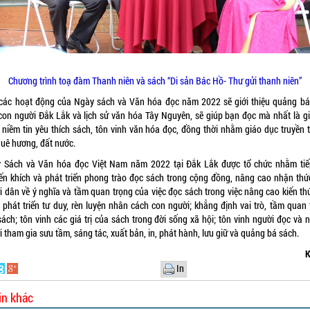
Chương trình toạ đàm Thanh niên và sách “Di sản Bác Hồ- Thư gửi thanh niên”
các hoạt động của Ngày sách và Văn hóa đọc năm 2022 sẽ giới thiệu quảng bá
con người Đắk Lắk và lịch sử văn hóa Tây Nguyên, sẽ giúp bạn đọc mà nhất là giớ
 niềm tin yêu thích sách, tôn vinh văn hóa đọc, đồng thời nhằm giáo dục truyền 
quê hương, đất nước.
 Sách và Văn hóa đọc Việt Nam năm 2022 tại Đắk Lắk được tổ chức nhằm tiế
ến khích và phát triển phong trào đọc sách trong cộng đồng, nâng cao nhận thứ
i dân về ý nghĩa và tầm quan trọng của việc đọc sách trong việc nâng cao kiến thứ
 phát triển tư duy, rèn luyện nhân cách con người; khẳng định vai trò, tầm quan 
sách; tôn vinh các giá trị của sách trong đời sống xã hội; tôn vinh người đọc và 
 tham gia sưu tầm, sáng tác, xuất bản, in, phát hành, lưu giữ và quảng bá sách.
K
In
in khác