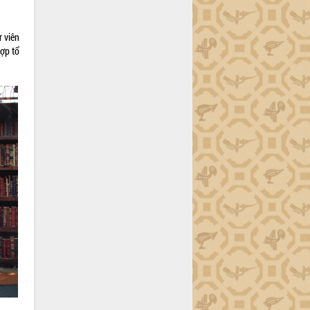
 viên
ợp tổ