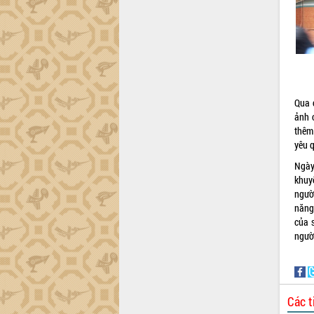
Đắk Lắk”
Tăng cường giám sát, đôn đốc thực
hiện nhiệm vụ quản lý tài sản công
hàng tuần
Tháo gỡ những vướng mắc, đẩy mạnh
công tác cải cách thủ tục hành chính
tại Trung tâm Phục vụ hành chính
Qua 
công tỉnh
ảnh 
thêm
Đắk Lắk: Tôn vinh 46 giải pháp tại Hội
yêu 
thi Sáng tạo Kỹ thuật 2024 - 2025
Đắk Lắk rà soát, điều chỉnh Đề án 190
Ngày
về phát triển nuôi trồng thủy sản
khuy
ngườ
Phó Chủ tịch UBND tỉnh Đắk Lắk
năng
Trương Công Thái kiểm tra thực địa
của 
Dự án cao tốc Khánh Hòa - Buôn Ma
người
Thuột
Định vị cà phê Việt Nam như một “di
sản sống” trong dòng chảy toàn cầu
Xây dựng nông thôn mới: Nâng cao đời
Các t
sống người dân từ những mô hình thiết