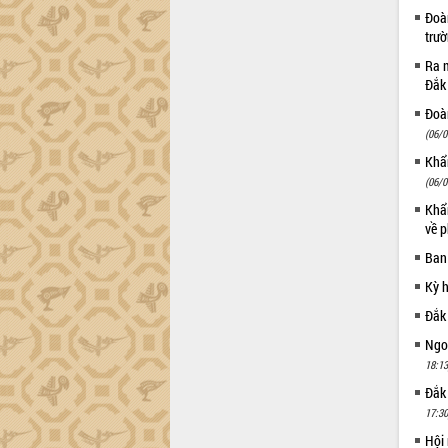
thực
Đoàn
Quyết liệt tháo gỡ vướng mắc, đẩy
trư
nhanh tiến độ các dự án trọng điểm
Ra m
trong Khu kinh tế Nam Phú Yên
Đắk
Hòn Yến phát triển du lịch gắn với bảo
tồn biển
Đoàn
(06/0
Lấy ý kiến điều chỉnh Quy hoạch tỉnh
Đắk Lắk thời kỳ 2021-2030, tầm nhìn
Khẩn
đến năm 2050
(06/0
Phát động chiến dịch 30 ngày đêm
Khẩn
giải phóng mặt bằng Tuyến đường bộ
về p
ven biển
Ban
Đắk Lắk nỗ lực thúc đẩy tăng trưởng
kinh tế từ 10% trở lên trong Quý
Kỳ 
II/2026
Đắk
Đắk Lắk ký kết thỏa thuận hợp tác về
Ngoạ
chuyển đổi số giai đoạn 2026 – 2030
18:13
với Tập đoàn Bưu chính Viễn thông
Việt Nam
Đắk
17:30
Thứ trưởng Bộ Y tế làm việc với tỉnh
Đắk Lắk về phát triển nhân lực y tế
Hội