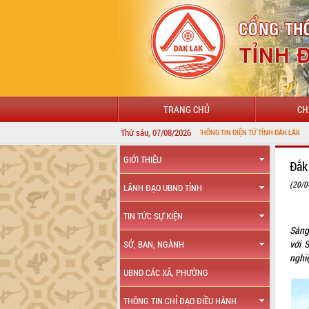
TRANG CHỦ
CH
Thứ sáu, 07/08/2026
CHÀO MỪNG ĐẾN VỚI CỔNG THÔNG TIN ĐIỆN TỬ TỈNH ĐẮK LẮK
GIỚI THIỆU
Đắk
(20/0
LÃNH ĐẠO UBND TỈNH
TIN TỨC SỰ KIỆN
Sáng
với 
SỞ, BAN, NGÀNH
nghi
UBND CÁC XÃ, PHƯỜNG
THÔNG TIN CHỈ ĐẠO ĐIỀU HÀNH