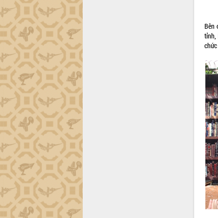
tiến đầu tư tỉnh
Ngành cá ngừ Đắk Lắk chủ động thích
ứng để giữ vững thị trường xuất khẩu
Bên 
tỉnh
Diễn đàn Kinh tế tư nhân Việt Nam đột
chức
phá cơ chế - Hợp tác công tư
Đề án 06 tạo bước ngoặt đột phá trong
cải cách hành chính tỉnh Đắk Lắk
Kết nối tour, đẩy mạnh chuyển đổi số
để phát triển du lịch Đắk Lắk
Khởi động Dự án Đầu tư xây dựng hạ
tầng kỹ thuật Cụm công nghiệp Tân
Tiến
Gặp mặt các cơ quan báo chí nhân Kỷ
niệm 101 năm Ngày Báo chí Cách
mạng Việt Nam
Đắk Lắk sơ kết 4 năm triển khai thực
hiện Đề án 06 của Chính phủ
Họp báo thông tin về Hội nghị Công bố
Quy hoạch và Xúc tiến đầu tư tỉnh Đắk
Lắk