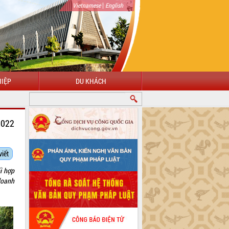
|
Vietnamese
English
IỆP
DU KHÁCH
2022
viết
i hợp
doanh