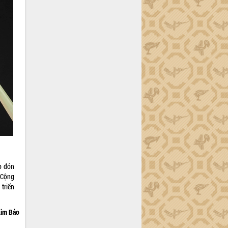
p đón
 Cộng
triển
im Bảo