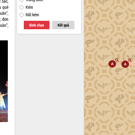
 sắc,
u quê
Kém
uân”,
Rất kém
; đơn
uân”,
Bình chọn
Kết quả