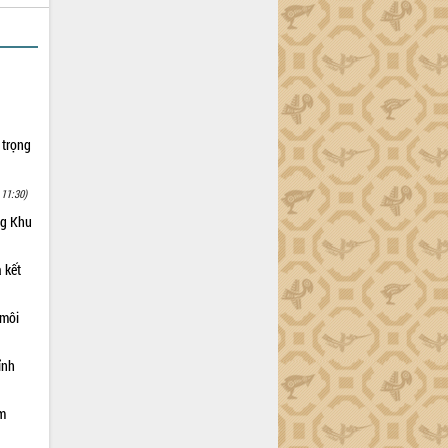
 trọng
 11:30)
ng Khu
 kết
 môi
ỉnh
ạm