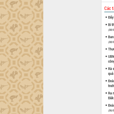
Các t
Đẩy
Bí t
(08/0
Ban
(08/0
Thư
UBND
côn
Rà s
quả
Đoàn
trư
Ra m
Đắk
Đoàn
(06/0