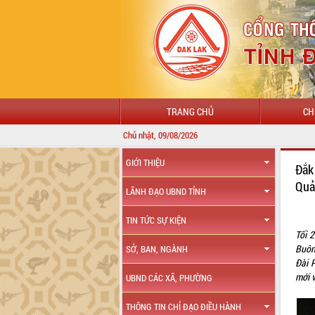
TRANG CHỦ
CH
Chủ nhật, 09/08/2026
GIỚI THIỆU
Đắk
Quả
LÃNH ĐẠO UBND TỈNH
TIN TỨC SỰ KIỆN
Tối 
Buôn
SỞ, BAN, NGÀNH
Đài 
mới 
UBND CÁC XÃ, PHƯỜNG
THÔNG TIN CHỈ ĐẠO ĐIỀU HÀNH