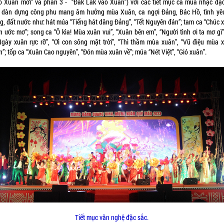
o Xuân mới” và phần 3 - “Đắk Lắk vào Xuân”) với các tiết mục ca múa nhạc đặc
 dàn dựng công phu mang âm hưởng mùa Xuân, ca ngợi Đảng, Bác Hồ, tình yê
g, đất nước như: hát múa “Tiếng hát dâng Đảng”, “Tết Nguyên đán”; tam ca “Chúc x
n ước mơ”; song ca “Ô kìa! Mùa xuân vui”, “Xuân bên em”, “Người tình ơi ta mơ gì”
Ngày xuân rực rỡ”, “Ơi con sông mặt trời”, “Thì thầm mùa xuân”, “Vũ điệu mùa x
”; tốp ca “Xuân Cao nguyên”, “Đón mùa xuân về”; múa “Nét Việt”, “Gió xuân”.
Tiết mục văn nghệ đặc sắc.