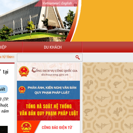
|
Vietnamese
English
IỆP
DU KHÁCH
 tại
viết
 (TP.
huột,
o năm