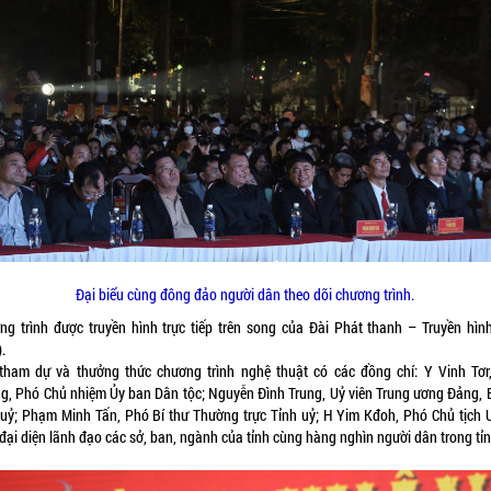
Đại biểu cùng đông đảo người dân theo dõi chương trình.
ng trình được truyền hình trực tiếp trên song của Đài Phát thanh – Truyền hình
.
tham dự và thưởng thức chương trình nghệ thuật có các đồng chí: Y Vinh Tơr
ng, Phó Chủ nhiệm Ủy ban Dân tộc; Nguyễn Đình Trung, Uỷ viên Trung ương Đảng, B
 uỷ; Phạm Minh Tấn, Phó Bí thư Thường trực Tỉnh uỷ; H Yim Kđoh, Phó Chủ tịch
 đại diện lãnh đạo các sở, ban, ngành của tỉnh cùng hàng nghìn người dân trong tỉn