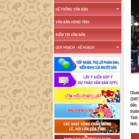
HỆ THỐNG VĂN BẢN
VĂN BẢN HĐND TỈNH
ĐIỂM TIN VĂN BẢN
QUY HOẠCH - KẾ HOẠCH
Chươ
(DRT)
Đến 
trưở
Tỉnh
tỉnh;