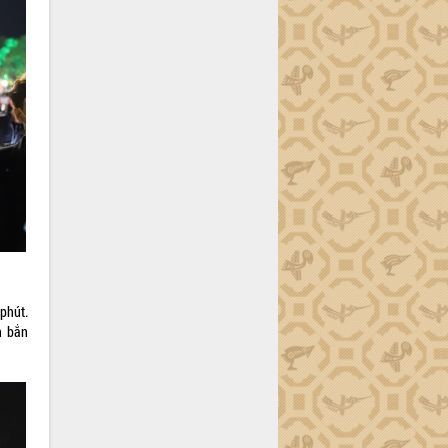
phút.
n bắn