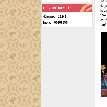
“Chà
được
THỐNG KÊ TRUY CẬP
hươn
“Xuâ
Hôm nay:
23282
ca “
Tất cả:
66108950
“Xuân