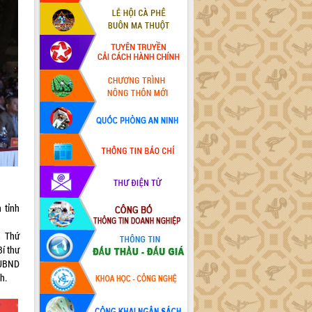
 tỉnh
, Thứ
í thư
 UBND
h.