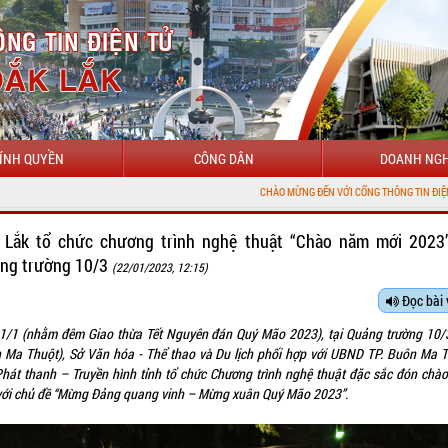
ÍNH QUYỀN
CÔNG DÂN
DOANH NGH
CHÀO MỪNG ĐẾN VỚI CỔNG THÔNG TIN ĐIỆN TỬ TỈNH ĐẮK LẮK
 Lắk tổ chức chương trình nghệ thuật “Chào năm mới 2023”
ng trường 10/3
(22/01/2023, 12:15)
Đọc bài 
21/1 (nhằm đêm Giao thừa Tết Nguyên đán Quý Mão 2023), tại Quảng trường 10/3
 Ma Thuột), Sở Văn hóa - Thể thao và Du lịch phối hợp với UBND TP. Buôn Ma T
Phát thanh – Truyền hình tỉnh tổ chức Chương trình nghệ thuật đặc sắc đón chà
với chủ đề “Mừng Đảng quang vinh – Mừng xuân Quý Mão 2023”.