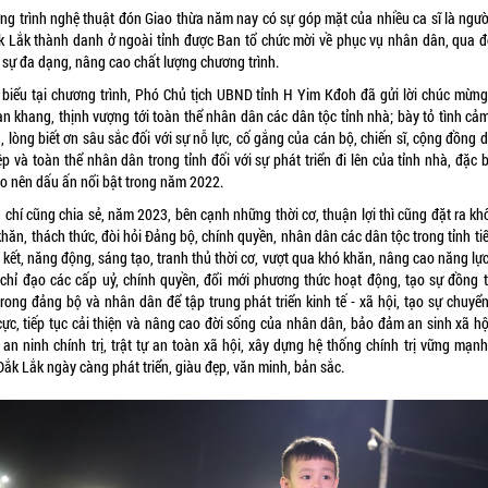
ng trình nghệ thuật đón Giao thừa năm nay có sự góp mặt của nhiều ca sĩ là ngườ
k Lắk thành danh ở ngoài tỉnh được Ban tổ chức mời về phục vụ nhân dân, qua đ
 sự đa dạng, nâng cao chất lượng chương trình.
 biểu tại chương trình, Phó Chủ tịch UBND tỉnh H Yim Kđoh đã gửi lời chúc mừn
an khang, thịnh vượng tới toàn thể nhân dân các dân tộc tỉnh nhà; bày tỏ tình cảm
, lòng biết ơn sâu sắc đối với sự nỗ lực, cố gắng của cán bộ, chiến sĩ, cộng đồng
p và toàn thể nhân dân trong tỉnh đối với sự phát triển đi lên của tỉnh nhà, đặc b
ạo nên dấu ấn nổi bật trong năm 2022.
chí cũng chia sẻ, năm 2023, bên cạnh những thời cơ, thuận lợi thì cũng đặt ra kh
hăn, thách thức, đòi hỏi Đảng bộ, chính quyền, nhân dân các dân tộc trong tỉnh ti
kết, năng động, sáng tạo, tranh thủ thời cơ, vượt qua khó khăn, nâng cao năng lự
 chỉ đạo các cấp uỷ, chính quyền, đổi mới phương thức hoạt động, tạo sự đồng 
trong đảng bộ và nhân dân để tập trung phát triển kinh tế - xã hội, tạo sự chuyển
cực, tiếp tục cải thiện và nâng cao đời sống của nhân dân, bảo đảm an sinh xã hộ
 an ninh chính trị, trật tự an toàn xã hội, xây dựng hệ thống chính trị vững mạnh
Đắk Lắk ngày càng phát triển, giàu đẹp, văn minh, bản sắc.