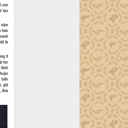
i con
ó tạo
g năm
 trân
 doanh
iệt là
ông ít
ếp tục
c lãnh
thuận
 biến
i, giữ
, đưa