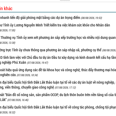
in khác
 nhanh tiến độ giải phóng mặt bằng các dự án trọng điểm
(08/08/2026, 19:53)
hư Tỉnh ủy Lương Nguyễn Minh Triết kiểm tra việc khám sức khỏe cho Nhân dân
8/2026, 17:05)
 Thường vụ Tỉnh ủy xem xét phương án sắp xếp trường học và nhiều nội dung quan
8/2026, 13:30)
ờng trực Tỉnh ủy chưa thông qua phương án sáp nhập xã, phường cụ thể
(08/08/2026,
 tỉnh làm việc với Chủ đầu tư dự án Đầu tư xây dựng và kinh doanh kết cấu hạ tầ
g nghiệp Phú Xuân
(07/08/2026, 19:47)
oát hiệu quả ứng dụng các đề tài khoa học và công nghệ, thúc đẩy thương mại hóa
 nghiên cứu
(07/08/2026, 18:34)
 đại biểu Quốc hội tỉnh Đắk Lắk thảo luận tại tổ về các dự án luật về nông nghiệp,
ờng, viễn thông, chuyển giao công nghệ
(07/08/2026, 17:12)
ắt “Bản đồ số nông sản, sản phẩm OCOP, du lịch thôn buôn trên nền tảng số của t
 Lắk”
(07/08/2026, 16:46)
 đại biểu Quốc hội tỉnh Đắk Lắk thảo luận tại tổ về công tác phòng, chống tội ph
8/2026, 18:32)