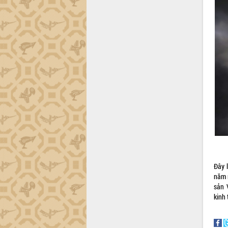
Đây 
năm 
sản 
kinh 