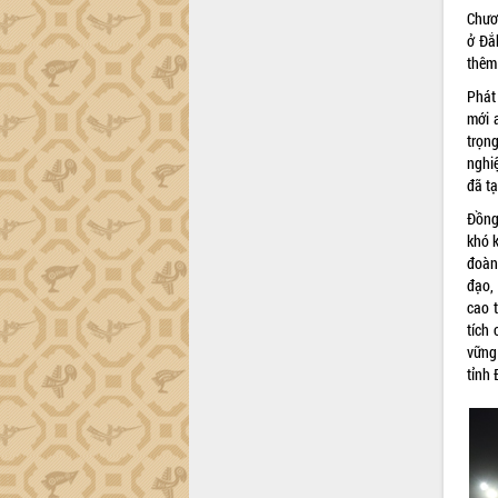
Chươ
ở Đắ
thêm
Phát
mới 
trọng
nghiệ
đã t
Đồng 
khó k
đoàn 
đạo,
cao 
tích 
vững
tỉnh 