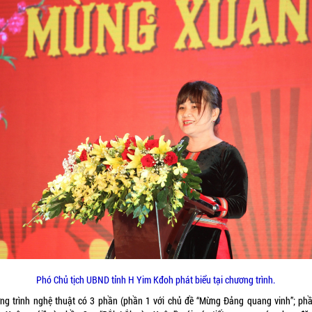
Phó Chủ tịch UBND tỉnh H Yim Kđoh phát biểu tại chương trình.
ng trình nghệ thuật có 3 phần (phần 1 với chủ đề “Mừng Đảng quang vinh”; phầ