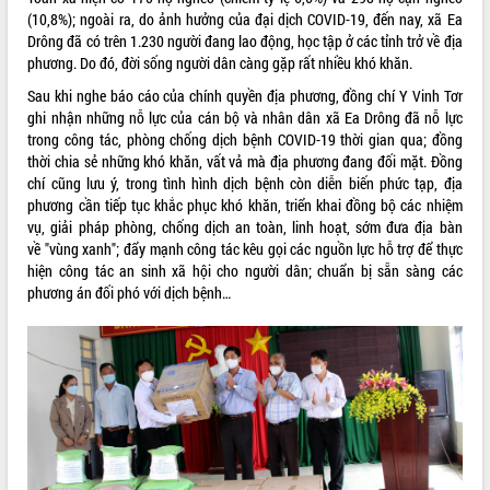
(10,8%); ngoài ra, do ảnh hưởng của đại dịch COVID-19, đến nay, xã Ea
VIDEO
Drông đã có trên 1.230 người đang lao động, học tập ở các tỉnh trở về địa
phương. Do đó, đời sống người dân càng gặp rất nhiều khó khăn.
Loading the player...
Sau khi nghe báo cáo của chính quyền địa phương, đồng chí Y Vinh Tơr
Khám bệnh, cấp phát thuốc miễn phí
ghi nhận những nỗ lực của cán bộ và nhân dân xã Ea Drông đã nỗ lực
và tặng quà người dân xã Cư Pui
trong công tác, phòng chống dịch bệnh COVID-19 thời gian qua; đồng
Hội nghị UBND tỉnh Đắk Lắk thường kỳ
thời chia sẻ những khó khăn, vất vả mà địa phương đang đối mặt. Đồng
tháng 7/2026
chí cũng lưu ý, trong tình hình dịch bệnh còn diễn biến phức tạp, địa
Lễ truy tặng danh hiệu “Bà Mẹ Việt
phương cần tiếp tục khắc phục khó khăn, triển khai đồng bộ các nhiệm
Nam Anh hùng” và trao Huân chương
vụ, giải pháp phòng, chống dịch an toàn, linh hoạt, sớm đưa địa bàn
Lao động
về "vùng xanh"; đẩy mạnh công tác kêu gọi các nguồn lực hỗ trợ để thực
ALBUM ẢNH
hiện công tác an sinh xã hội cho người dân; chuẩn bị sẵn sàng các
UBND tỉnh Đắk Lắk triển khai nhiệm
phương án đối phó với dịch bệnh…
vụ 6 tháng cuối năm 2026
Kỳ họp thứ Hai, Hội đồng nhân dân
tỉnh khóa XI quyết nghị nhiều nội dung
quan trọng
Bí thư Tỉnh ủy Lương Nguyễn Minh
Triết thăm, tặng quà người có công với
cách mạng
Rà soát, hoàn thiện hệ thống thiết chế
văn hóa, thể thao đáp ứng yêu cầu
LIÊN KẾT WEB