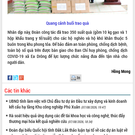
phát triển mới
Thường trực HĐND tỉnh Đắk Lắk gặp
mặt Đoàn chuyên gia y tế TP. Hồ Chí
Quang cảnh buổi trao quà
Minh
THỐNG KÊ TRUY CẬP
Nhân dịp này, Đoàn công tác đã trao 350 suất quà (gồm 10 kg gạo và 1
Lễ truy điệu và an táng hài cốt liệt sĩ
hộp khẩu trang y tế/suất) cho các hộ nghèo và hộ khó khăn thuộc 5
tại Nghĩa trang Liệt sĩ xã Sơn Hòa
Hôm nay:
21986
buôn trong khu phong tỏa. Để bảo đảm an toàn phòng, chống dịch bệnh,
Bàn giải pháp tháo gỡ khó khăn trong
Tất cả:
66067309
toàn bộ số quà trên được bàn giao cho Ban Chỉ huy phòng, chống dịch
xuất khẩu sầu riêng và triển khai quy
COVID-19 xã Ea Drông để lực lượng chức năng đưa đến tận nhà cho
định EUDR
người dân.
Thứ trưởng Bộ Nông nghiệp và Môi
Hồng Mong
trường Nguyễn Hoàng Hiệp khảo sát
In
vùng trồng và doanh nghiệp đóng gói
sầu riêng tại Đắk Lắk
Các tin khác
Trình diễn nghệ thuật chế biến các
món ăn từ sầu riêng
UBND tỉnh làm việc với Chủ đầu tư dự án Đầu tư xây dựng và kinh doanh
Đắk Lắk công bố Quy hoạch và xúc
kết cấu hạ tầng Khu công nghiệp Phú Xuân
(07/08/2026, 19:47)
tiến đầu tư tỉnh
Rà soát hiệu quả ứng dụng các đề tài khoa học và công nghệ, thúc đẩy
Ngành cá ngừ Đắk Lắk chủ động thích
thương mại hóa kết quả nghiên cứu
(07/08/2026, 18:34)
ứng để giữ vững thị trường xuất khẩu
Đoàn đại biểu Quốc hội tỉnh Đắk Lắk thảo luận tại tổ về các dự án luật về
Diễn đàn Kinh tế tư nhân Việt Nam đột