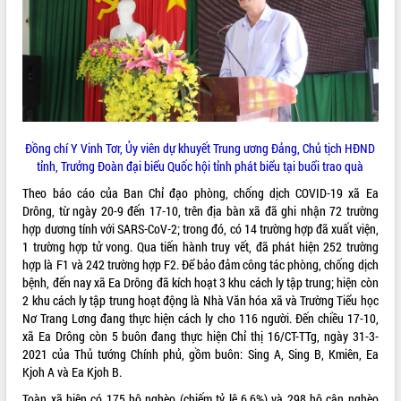
ĐIỂM TIN VĂN BẢN
QUY HOẠCH - KẾ HOẠCH
Đồng chí Y Vinh Tơr, Ủy viên dự khuyết Trung ương Đảng, Chủ tịch HĐND
tỉnh, Trưởng Đoàn đại biểu Quốc hội tỉnh phát biểu tại buổi trao quà
Theo báo cáo của Ban Chỉ đạo phòng, chống dịch COVID-19 xã Ea
Drông, từ ngày 20-9 đến 17-10, trên địa bàn xã đã ghi nhận 72 trường
hợp dương tính với SARS-CoV-2; trong đó, có 14 trường hợp đã xuất viện,
1 trường hợp tử vong. Qua tiến hành truy vết, đã phát hiện 252 trường
hợp là F1 và 242 trường hợp F2. Để bảo đảm công tác phòng, chống dịch
bệnh, đến nay xã Ea Drông đã kích hoạt 3 khu cách ly tập trung; hiện còn
2 khu cách ly tập trung hoạt động là Nhà Văn hóa xã và Trường Tiểu học
Nơ Trang Lơng đang thực hiện cách ly cho 116 người. Đến chiều 17-10,
xã Ea Drông còn 5 buôn đang thực hiện Chỉ thị 16/CT-TTg, ngày 31-3-
2021 của Thủ tướng Chính phủ, gồm buôn: Sing A, Sing B, Kmiên, Ea
Kjoh A và Ea Kjoh B.
Toàn xã hiện có 175 hộ nghèo (chiếm tỷ lệ 6,6%) và 298 hộ cận nghèo