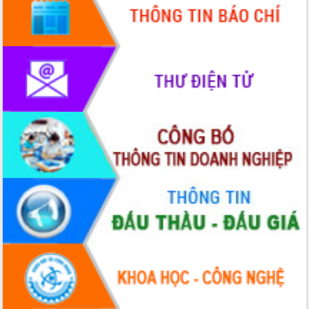
Hòn Yến phát triển du lịch gắn với bảo
tồn biển
Lấy ý kiến điều chỉnh Quy hoạch tỉnh
Đắk Lắk thời kỳ 2021-2030, tầm nhìn
đến năm 2050
Phát động chiến dịch 30 ngày đêm
giải phóng mặt bằng Tuyến đường bộ
ven biển
Đắk Lắk nỗ lực thúc đẩy tăng trưởng
kinh tế từ 10% trở lên trong Quý
II/2026
Đắk Lắk ký kết thỏa thuận hợp tác về
chuyển đổi số giai đoạn 2026 – 2030
với Tập đoàn Bưu chính Viễn thông
Việt Nam
Thứ trưởng Bộ Y tế làm việc với tỉnh
Đắk Lắk về phát triển nhân lực y tế
cho trạm y tế cấp xã
Du lịch Đắk Lắk nâng tầm trải nghiệm
du khách thông qua Hệ thống cơ sở dữ
liệu và Bản đồ số