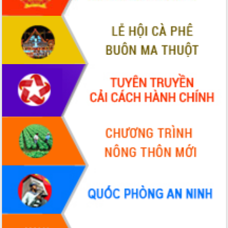
Tháo gỡ những vướng mắc, đẩy mạnh
công tác cải cách thủ tục hành chính
tại Trung tâm Phục vụ hành chính
công tỉnh
Đắk Lắk: Tôn vinh 46 giải pháp tại Hội
thi Sáng tạo Kỹ thuật 2024 - 2025
Đắk Lắk rà soát, điều chỉnh Đề án 190
về phát triển nuôi trồng thủy sản
Phó Chủ tịch UBND tỉnh Đắk Lắk
Trương Công Thái kiểm tra thực địa
Dự án cao tốc Khánh Hòa - Buôn Ma
Thuột
Định vị cà phê Việt Nam như một “di
sản sống” trong dòng chảy toàn cầu
Xây dựng nông thôn mới: Nâng cao đời
sống người dân từ những mô hình thiết
thực
Quyết liệt tháo gỡ vướng mắc, đẩy
nhanh tiến độ các dự án trọng điểm
trong Khu kinh tế Nam Phú Yên