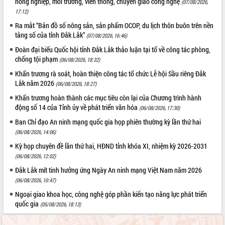
nông nghiệp, môi trường, viễn thông, chuyển giao công nghệ
(07/08/2026,
phá cơ chế - Hợp tác công tư
17:12)
Đề án 06 tạo bước ngoặt đột phá trong
Ra mắt “Bản đồ số nông sản, sản phẩm OCOP, du lịch thôn buôn trên nền
cải cách hành chính tỉnh Đắk Lắk
tảng số của tỉnh Đắk Lắk”
(07/08/2026, 16:46)
Kết nối tour, đẩy mạnh chuyển đổi số
Đoàn đại biểu Quốc hội tỉnh Đắk Lắk thảo luận tại tổ về công tác phòng,
để phát triển du lịch Đắk Lắk
chống tội phạm
(06/08/2026, 18:32)
Khởi động Dự án Đầu tư xây dựng hạ
tầng kỹ thuật Cụm công nghiệp Tân
Khẩn trương rà soát, hoàn thiện công tác tổ chức Lễ hội Sầu riêng Đắk
Lắk năm 2026
Tiến
(06/08/2026, 18:27)
Gặp mặt các cơ quan báo chí nhân Kỷ
Khẩn trương hoàn thành các mục tiêu còn lại của Chương trình hành
niệm 101 năm Ngày Báo chí Cách
động số 14 của Tỉnh ủy về phát triển văn hóa
(06/08/2026, 17:30)
mạng Việt Nam
Ban Chỉ đạo An ninh mạng quốc gia họp phiên thường kỳ lần thứ hai
Đắk Lắk sơ kết 4 năm triển khai thực
(06/08/2026, 14:06)
hiện Đề án 06 của Chính phủ
Kỳ họp chuyên đề lần thứ hai, HĐND tỉnh khóa XI, nhiệm kỳ 2026-2031
Họp báo thông tin về Hội nghị Công bố
(06/08/2026, 12:02)
Quy hoạch và Xúc tiến đầu tư tỉnh Đắk
Đắk Lắk mít tinh hưởng ứng Ngày An ninh mạng Việt Nam năm 2026
Lắk
(06/08/2026, 10:47)
Khơi thông điểm nghẽn, đẩy nhanh
giải ngân vốn khắc phục thiên tai
Ngoại giao khoa học, công nghệ góp phần kiến tạo năng lực phát triển
quốc gia
(05/08/2026, 18:13)
HĐND tỉnh thông qua điều chỉnh Quy
hoạch tỉnh thời kỳ 2021-2030