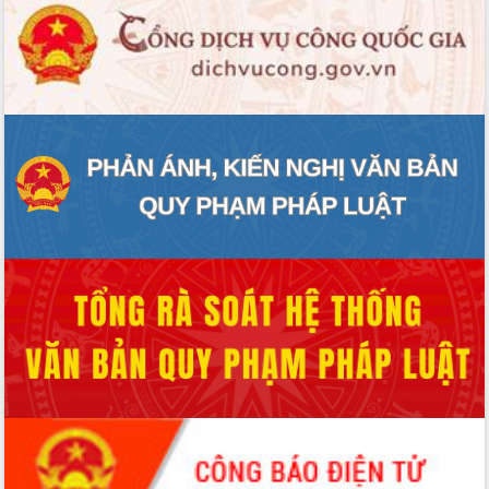
Hội thảo góp ý hồ sơ điều chỉnh quy
hoạch tỉnh Đắk Lắk thời kỳ 2021-2030,
tầm nhìn đến năm 2050
Nâng cao hiệu quả hoạt động của các
doanh nghiệp nhà nước
Hội nghị triển khai kết nối mạng
truyền số liệu chuyên dùng phục vụ cơ
quan Đảng, Nhà nước
Lễ phát động chuỗi hoạt động chung
tay làm sạch môi trường
Xã Ea Kar bước chuyển mình trong
công tác cải cách hành chính mô hình
mới
UBND tỉnh họp báo định kỳ tháng 4
năm 2026
Hội thảo khoa học “Giải pháp thúc đẩy
phát triển nền kinh tế xanh tại tỉnh
Đắk Lắk”
Tăng cường giám sát, đôn đốc thực
hiện nhiệm vụ quản lý tài sản công
hàng tuần