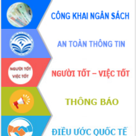
Tập huấn ứng dụng trí tuệ nhân tạo (AI)
trong thương mại điện tử năm 2026
Đoàn đại biểu Quốc hội tỉnh Đắk Lắk
trao đổi thông tin trước Kỳ họp thứ
nhất, Quốc hội khóa XVI
Quyết liệt cải cách hành chính, khơi
thông nguồn lực phát triển
Nâng cao hiệu lực, hiệu quả HĐND
tỉnh thông qua hiện đại hóa hành chính
Xã Ea Phê gắn cải cách hành chính với
chuyển đổi số
Phó Chủ tịch Thường trực UBND tỉnh
Hồ Thị Nguyên Thảo làm việc tại Trung
tâm Phục vụ hành chính công xã Ea
Phê
Xây dựng nền hành chính số đồng
hành cùng nông dân dân, doanh nghiệp
Giai đoạn 2026-2030, Đắk Lắk phấn
đấu có 77% xã đạt chuẩn nông thôn
mới