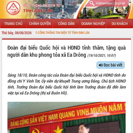
|
Vietnamese
English
TRANG CHỦ
CHÍNH QUYỀN
CÔNG DÂN
DOANH NGHIỆP
DU KHÁCH
Thứ bảy, 08/08/2026
HÀO MỪNG ĐẾN VỚI CỔNG THÔNG TIN ĐIỆN TỬ TỈNH ĐẮK LẮK
GIỚI THIỆU
Đoàn đại biểu Quốc hội và HĐND tỉnh thăm, tặng quà
người dân khu phong tỏa xã Ea Drông
(19/10/2021, 10:07)
LÃNH ĐẠO UBND TỈNH
Đọc bài viết
TIN TỨC SỰ KIỆN
Sáng 18/10, Đoàn công tác của Đoàn đại biểu Quốc hội và HĐND tỉnh do
SỞ, BAN, NGÀNH
đồng chí Y Vinh Tơr, Ủy viên dự khuyết Trung ương Đảng, Chủ tịch HĐND
tỉnh, Trưởng Đoàn đại biểu Quốc hội tỉnh làm Trưởng đoàn đã đến làm
UBND CÁC XÃ, PHƯỜNG
việc tại xã Ea Drông (thị xã Buôn Hồ).
THÔNG TIN CHỈ ĐẠO ĐIỀU HÀNH
HỆ THỐNG VĂN BẢN
VĂN BẢN HĐND TỈNH