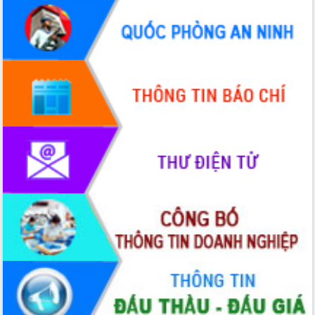
hai con số trong năm 2026
Tổ chức trang trọng Lễ hội Đền thờ
Lương Văn Chánh năm 2026
Phó Bí thư Tỉnh ủy Đắk Lắk Đỗ Hữu
Huy giữ chức Bí thư Đảng ủy Ủy Ban
Nhân dân tỉnh
Bệnh án điện tử thúc đẩy chuyển đổi
số y tế tại Đắk Lắk
Chuyển đổi số thư viện: Mở rộng
không gian tri thức trong thời đại số
Đánh giá, rút kinh nghiệm công tác tổ
chức diễn tập trước ngày bầu cử
Chương trình “Gặp gỡ hữu nghị –
Friendship Meeting New Year 2026”
Bầu cử Quốc hội và HĐND: Cử tri Đắk
Lắk gửi gắm niềm tin, kỳ vọng vào lá
phiếu
Đắk Lắk sẵn sàng các điều kiện cho
Ngày hội bầu cử đại biểu Quốc hội
khóa XVI và HĐND các cấp nhiệm kỳ