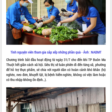
ĐIỂM TIN VĂN BẢN
QUY HOẠCH - KẾ HOẠCH
Tình nguyện viên tham gia sắp xếp những phần quà - Ảnh : NABMT
Chương trình bắt đầu hoạt động từ ngày 31/7 cho đến khi TP Buôn Ma
Thuột hết giãn cách xã hội. Siêu thị sẽ luân phiên đi đến từng xã, phường
để hỗ trợ thực phẩm, sẻ chia với người dân có hoàn cảnh khó khăn (hộ
nghèo, neo đơn, khuyết tật, bị bệnh hiểm nghèo, không có việc làm hoặc
có thu nhập không ổn định…).