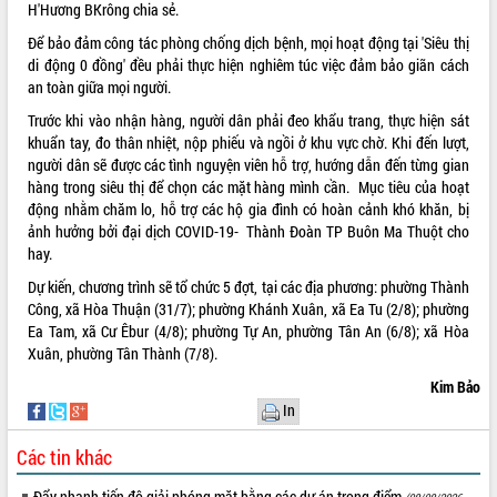
H'Hương BKrông chia sẻ.
Tháo gỡ những vướng mắc, đẩy mạnh
Để bảo đảm công tác phòng chống dịch bệnh, mọi hoạt động tại 'Siêu thị
công tác cải cách thủ tục hành chính
di động 0 đồng' đều phải thực hiện nghiêm túc việc đảm bảo giãn cách
tại Trung tâm Phục vụ hành chính
an toàn giữa mọi người.
công tỉnh
Đắk Lắk: Tôn vinh 46 giải pháp tại Hội
Trước khi vào nhận hàng, người dân phải đeo khẩu trang, thực hiện sát
thi Sáng tạo Kỹ thuật 2024 - 2025
khuẩn tay, đo thân nhiệt, nộp phiếu và ngồi ở khu vực chờ. Khi đến lượt,
người dân sẽ được các tình nguyện viên hỗ trợ, hướng dẫn đến từng gian
Đắk Lắk rà soát, điều chỉnh Đề án 190
hàng trong siêu thị để chọn các mặt hàng mình cần. Mục tiêu của hoạt
về phát triển nuôi trồng thủy sản
động nhằm chăm lo, hỗ trợ các hộ gia đình có hoàn cảnh khó khăn, bị
Phó Chủ tịch UBND tỉnh Đắk Lắk
ảnh hưởng bởi đại dịch COVID-19- Thành Đoàn TP Buôn Ma Thuột cho
Trương Công Thái kiểm tra thực địa
hay.
Dự án cao tốc Khánh Hòa - Buôn Ma
Thuột
Dự kiến, chương trình sẽ tổ chức 5 đợt, tại các địa phương: phường Thành
Công, xã Hòa Thuận (31/7); phường Khánh Xuân, xã Ea Tu (2/8); phường
Định vị cà phê Việt Nam như một “di
Ea Tam, xã Cư Êbur (4/8); phường Tự An, phường Tân An (6/8); xã Hòa
sản sống” trong dòng chảy toàn cầu
Xuân, phường Tân Thành (7/8).
Xây dựng nông thôn mới: Nâng cao đời
sống người dân từ những mô hình thiết
Kim Bảo
thực
In
Quyết liệt tháo gỡ vướng mắc, đẩy
nhanh tiến độ các dự án trọng điểm
Các tin khác
trong Khu kinh tế Nam Phú Yên
Đẩy nhanh tiến độ giải phóng mặt bằng các dự án trọng điểm