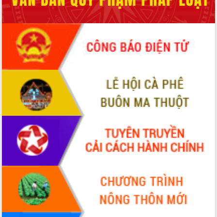
Chuyển đổi số 'mở đường' cho nông
nghiệp Đắk Lắk tăng trưởng bứt phá
Triển khai đồng bộ đo đạc, lập hồ sơ
địa chính, hoàn thiện cơ sở dữ liệu đất
đai
Ứng dụng sinh trắc học - Bước tiến
trong hành trình chuyển đổi số tại Đắk
Lắk
Đắk Lắk nâng cao hiệu quả công tác
Đảng từ Sổ tay đảng viên điện tử
Đắk Lắk đẩy mạnh nuôi biển công
nghệ, hướng tới phát triển thủy sản
bền vững
Tập huấn nâng cao năng lực triển khai
chuyển đổi số cho cán bộ, công chức
cấp xã
Đắk Lắk phát động hưởng ứng Ngày
Quyền của người tiêu dùng Việt Nam
2026
Đẩy mạnh cải cách hành chính, quyết
tâm đạt được mục tiêu tăng trưởng