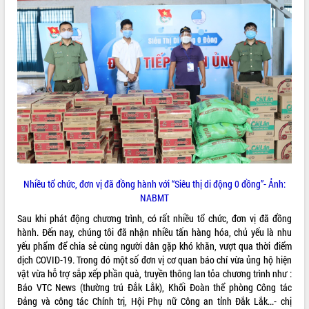
Hội thảo góp ý hồ sơ điều chỉnh quy
hoạch tỉnh Đắk Lắk thời kỳ 2021-2030,
tầm nhìn đến năm 2050
Nâng cao hiệu quả hoạt động của các
doanh nghiệp nhà nước
Hội nghị triển khai kết nối mạng
truyền số liệu chuyên dùng phục vụ cơ
quan Đảng, Nhà nước
Lễ phát động chuỗi hoạt động chung
tay làm sạch môi trường
Xã Ea Kar bước chuyển mình trong
công tác cải cách hành chính mô hình
Nhiều tổ chức, đơn vị đã đồng hành với “Siêu thị di động 0 đồng”- Ảnh:
mới
NABMT
UBND tỉnh họp báo định kỳ tháng 4
năm 2026
Sau khi phát động chương trình, có rất nhiều tổ chức, đơn vị đã đồng
hành. Đến nay, chúng tôi đã nhận nhiều tấn hàng hóa, chủ yếu là nhu
Hội thảo khoa học “Giải pháp thúc đẩy
yếu phẩm để chia sẻ cùng người dân gặp khó khăn, vượt qua thời điểm
phát triển nền kinh tế xanh tại tỉnh
dịch COVID-19. Trong đó một số đơn vị cơ quan báo chí vừa ủng hộ hiện
Đắk Lắk”
vật vừa hỗ trợ sắp xếp phần quà, truyền thông lan tỏa chương trình như :
Tăng cường giám sát, đôn đốc thực
Báo VTC News (thường trú Đắk Lắk), Khối Đoàn thể phòng Công tác
hiện nhiệm vụ quản lý tài sản công
Đảng và công tác Chính trị, Hội Phụ nữ Công an tỉnh Đắk Lắk...- chị
hàng tuần