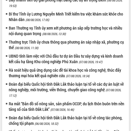
(08/08/2026,
Hòn Yến phát triển du lịch gắn với bảo
19:53)
tồn biển
Bí thư Tỉnh ủy Lương Nguyễn Minh Triết kiểm tra việc khám sức khỏe cho
Lấy ý kiến điều chỉnh Quy hoạch tỉnh
Nhân dân
(08/08/2026, 17:05)
Đắk Lắk thời kỳ 2021-2030, tầm nhìn
đến năm 2050
Ban Thường vụ Tỉnh ủy xem xét phương án sắp xếp trường học và nhiều
nội dung quan trọng
Phát động chiến dịch 30 ngày đêm
(08/08/2026, 13:30)
giải phóng mặt bằng Tuyến đường bộ
Thường trực Tỉnh ủy chưa thông qua phương án sáp nhập xã, phường cụ
ven biển
thể
(08/08/2026, 11:30)
Đắk Lắk nỗ lực thúc đẩy tăng trưởng
UBND tỉnh làm việc với Chủ đầu tư dự án Đầu tư xây dựng và kinh doanh
kinh tế từ 10% trở lên trong Quý
kết cấu hạ tầng Khu công nghiệp Phú Xuân
(07/08/2026, 19:47)
II/2026
Rà soát hiệu quả ứng dụng các đề tài khoa học và công nghệ, thúc đẩy
Đắk Lắk ký kết thỏa thuận hợp tác về
thương mại hóa kết quả nghiên cứu
(07/08/2026, 18:34)
chuyển đổi số giai đoạn 2026 – 2030
với Tập đoàn Bưu chính Viễn thông
Đoàn đại biểu Quốc hội tỉnh Đắk Lắk thảo luận tại tổ về các dự án luật về
Việt Nam
nông nghiệp, môi trường, viễn thông, chuyển giao công nghệ
(07/08/2026,
17:12)
Thứ trưởng Bộ Y tế làm việc với tỉnh
Đắk Lắk về phát triển nhân lực y tế
Ra mắt “Bản đồ số nông sản, sản phẩm OCOP, du lịch thôn buôn trên nền
cho trạm y tế cấp xã
tảng số của tỉnh Đắk Lắk”
(07/08/2026, 16:46)
Du lịch Đắk Lắk nâng tầm trải nghiệm
Đoàn đại biểu Quốc hội tỉnh Đắk Lắk thảo luận tại tổ về công tác phòng,
du khách thông qua Hệ thống cơ sở dữ
chống tội phạm
(06/08/2026, 18:32)
liệu và Bản đồ số