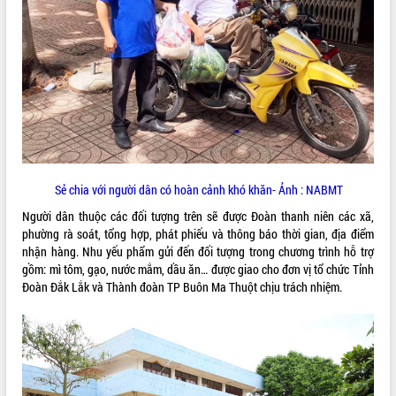
phát triển mới
Thường trực HĐND tỉnh Đắk Lắk gặp
mặt Đoàn chuyên gia y tế TP. Hồ Chí
Minh
THỐNG KÊ TRUY CẬP
Lễ truy điệu và an táng hài cốt liệt sĩ
tại Nghĩa trang Liệt sĩ xã Sơn Hòa
Hôm nay:
38360
Bàn giải pháp tháo gỡ khó khăn trong
Tất cả:
66083683
xuất khẩu sầu riêng và triển khai quy
định EUDR
Sẻ chia với người dân có hoàn cảnh khó khăn- Ảnh : NABMT
Thứ trưởng Bộ Nông nghiệp và Môi
trường Nguyễn Hoàng Hiệp khảo sát
Người dân thuộc các đối tượng trên sẽ được Đoàn thanh niên các xã,
vùng trồng và doanh nghiệp đóng gói
phường rà soát, tổng hợp, phát phiếu và thông báo thời gian, địa điểm
sầu riêng tại Đắk Lắk
nhận hàng. Nhu yếu phẩm gửi đến đối tượng trong chương trình hỗ trợ
Trình diễn nghệ thuật chế biến các
gồm: mì tôm, gạo, nước mắm, dầu ăn… được giao cho đơn vị tổ chức Tỉnh
món ăn từ sầu riêng
Đoàn Đắk Lắk và Thành đoàn TP Buôn Ma Thuột chịu trách nhiệm.
Đắk Lắk công bố Quy hoạch và xúc
tiến đầu tư tỉnh
Ngành cá ngừ Đắk Lắk chủ động thích
ứng để giữ vững thị trường xuất khẩu
Diễn đàn Kinh tế tư nhân Việt Nam đột