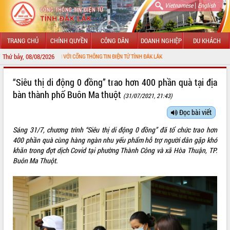
|
Vietnamese
English
TRANG CHỦ
CHÍNH QUYỀN
CÔNG DÂN
DOANH NGHIỆP
DU KHÁCH
Thứ bảy, 08/08/2026
MỪNG ĐẾN VỚI CỔNG THÔNG TIN ĐIỆN TỬ TỈNH ĐẮK LẮK
GIỚI THIỆU
“Siêu thị di động 0 đồng” trao hơn 400 phần quà tại địa
bàn thành phố Buôn Ma thuột
(31/07/2021, 21:43)
LÃNH ĐẠO UBND TỈNH
Đọc bài viết
TIN TỨC SỰ KIỆN
Sáng 31/7, chương trình “Siêu thị di động 0 đồng” đã tổ chức trao hơn
SỞ, BAN, NGÀNH
400 phần quà cùng hàng ngàn nhu yếu phẩm hỗ trợ người dân gặp khó
khăn trong đợt dịch Covid tại phường Thành Công và xã Hòa Thuận, TP.
UBND CÁC XÃ, PHƯỜNG
Buôn Ma Thuột.
THÔNG TIN CHỈ ĐẠO ĐIỀU HÀNH
HỆ THỐNG VĂN BẢN
VĂN BẢN HĐND TỈNH