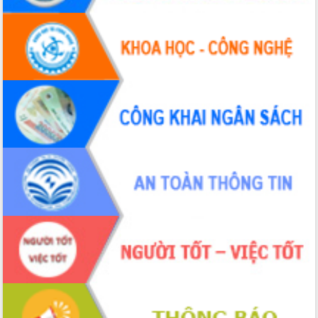
2026-2031
Đảm bảo cuộc bầu cử đại biểu Quốc
hội và đại biểu HĐND các cấp diễn ra
an toàn, hiệu quả, đúng quy định
Thủ tướng Chính phủ Phạm Minh Chính
kiểm tra, chỉ đạo hoàn thành các dự
án cao tốc và thăm khu tái định cư tại
Đắk Lắk
Sôi nổi Hội đua ngựa truyền thống Gò
Thì Thùng mừng Xuân Bính Ngọ 2026
Lãnh đạo tỉnh dâng hương tưởng niệm
tại Đập Đồng Cam đầu Xuân Bính Ngọ
Ngành nông nghiệp phấn đấu tăng
trưởng đạt 5,86% trong năm 2026
UBND tỉnh Đắk Lắk triển khai công tác
quốc phòng, quân sự địa phương năm
2026
Đắk Lắk tập trung toàn lực khắc phục
tồn tại IUU, sẵn sàng làm việc với
Đoàn thanh tra EC
Chủ tịch UBND tỉnh Tạ Anh Tuấn thăm,