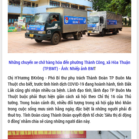
phá cơ chế - Hợp tác công tư
Đề án 06 tạo bước ngoặt đột phá trong
cải cách hành chính tỉnh Đắk Lắk
Kết nối tour, đẩy mạnh chuyển đổi số
để phát triển du lịch Đắk Lắk
Khởi động Dự án Đầu tư xây dựng hạ
tầng kỹ thuật Cụm công nghiệp Tân
Tiến
Gặp mặt các cơ quan báo chí nhân Kỷ
Những chuyến xe chở hàng hóa đến phường Thành Công, xã Hòa Thuận
niệm 101 năm Ngày Báo chí Cách
(TP.BMT) - Ảnh: Nhiếp ảnh BM
T
mạng Việt Nam
Chị H'Hương BKrông - Phó Bí thư phụ trách Thành Đoàn TP Buôn Ma
Đắk Lắk sơ kết 4 năm triển khai thực
Thuột cho biết, trước tình hình dịch
COVID-19
đang hoành hành, tỉnh Đắk
hiện Đề án 06 của Chính phủ
Lắk cũng ghi nhận nhiều ca bệnh. Lãnh đạo tỉnh, lãnh đạo TP Buôn Ma
Họp báo thông tin về Hội nghị Công bố
Thuột buộc phải thực hiện giãn cách xã hội theo Chỉ thị 16 của Thủ
Quy hoạch và Xúc tiến đầu tư tỉnh Đắk
tướng. Trong hoàn cảnh đó, nhiều đối tượng trong xã hội gặp khó khăn
Lắk
trong cuộc sống mưu sinh hằng ngày, đặc biệt là những người phải đi
Khơi thông điểm nghẽn, đẩy nhanh
thuê trọ. Tỉnh Đoàn cùng Thành Đoàn quyết định tổ chức 'Siêu thị di động
giải ngân vốn khắc phục thiên tai
0 đồng’ nhằm chia sẻ cùng những người dân này.
HĐND tỉnh thông qua điều chỉnh Quy
hoạch tỉnh thời kỳ 2021-2030