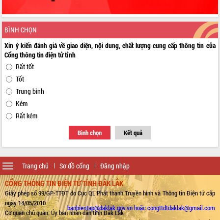
BÌNH CHỌN
Xin ý kiến đánh giá về giao diện, nội dung, chất lượng cung cấp thông tin của
Cổng thông tin điện tử tỉnh
Rất tốt
Tốt
Trung bình
Kém
Rất kém
Bình chọn
Kết quả
Toggle
Trang chủ
Sơ đồ cổng
Đăng nhập
navigation
CỔNG THÔNG TIN ĐIỆN TỬ TỈNH ĐẮK LẮK
Giấy phép số 99/GP-TTĐT do Cục QL Phát thanh Truyền hình và Thông tin Điện tử cấp
ngày 14/05/2010
banbientap@daklak.gov.vn hoặc congttdtdaklak@gmail.com
Cơ quan chủ quản: Ủy ban nhân dân tỉnh Đắk Lắk