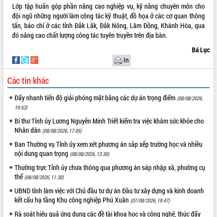
Lớp tập huấn góp phần nâng cao nghiệp vụ, kỹ năng chuyên môn cho
VIDEO
đội ngũ những người làm công tác kỹ thuật, đồ họa ở các cơ quan thông
tấn, báo chí ở các tỉnh Đắk Lắk, Đắk Nông, Lâm Đồng, Khánh Hòa, qua
Không có file video nào để phát.
đó nâng cao chất lượng công tác tuyên truyền trên địa bàn.
Bá Lục
ALBUM ẢNH
In
Các tin khác
Đẩy nhanh tiến độ giải phóng mặt bằng các dự án trọng điểm
(08/08/2026,
19:53)
Bí thư Tỉnh ủy Lương Nguyễn Minh Triết kiểm tra việc khám sức khỏe cho
Nhân dân
(08/08/2026, 17:05)
Ban Thường vụ Tỉnh ủy xem xét phương án sắp xếp trường học và nhiều
LIÊN KẾT WEB
nội dung quan trọng
(08/08/2026, 13:30)
Thường trực Tỉnh ủy chưa thông qua phương án sáp nhập xã, phường cụ
thể
(08/08/2026, 11:30)
UBND tỉnh làm việc với Chủ đầu tư dự án Đầu tư xây dựng và kinh doanh
THỐNG KÊ TRUY CẬP
kết cấu hạ tầng Khu công nghiệp Phú Xuân
(07/08/2026, 19:47)
Hôm nay:
24334
Rà soát hiệu quả ứng dụng các đề tài khoa học và công nghệ, thúc đẩy