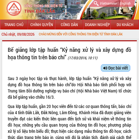
|
Vietnamese
English
TRANG CHỦ
CHÍNH QUYỀN
CÔNG DÂN
DOANH NGHIỆP
DU KHÁCH
Chủ nhật, 09/08/2026
CHÀO MỪNG ĐẾN VỚI CỔNG THÔNG TIN ĐIỆN TỬ TỈNH ĐẮK LẮK
GIỚI THIỆU
Bế giảng lớp tập huấn “Kỷ năng xử lý và xây dựng đồ
họa thông tin trên báo chí”
(17/03/2016, 10:11)
LÃNH ĐẠO UBND TỈNH
Đọc bài viết
TIN TỨC SỰ KIỆN
Sau 3 ngày học tập và thực hành, lớp tập huấn “Kỷ năng xử lý và xây
SỞ, BAN, NGÀNH
dựng đồ họa thông tin trên báo chí”do Hội Nhà báo tỉnh phối hợp với
Trung tâm Bồi dưỡng nghiệp vụ báo chí (Hội Nhà báo Việt Nam) tổ chức
UBND CÁC XÃ, PHƯỜNG
đã bế giảng vào chiều 16/3.
Qua lớp tập huấn, gần 20 học viên đến từ các cơ quan thông tấn, báo chí
THÔNG TIN CHỈ ĐẠO ĐIỀU HÀNH
của 4 tỉnh Đắk Lắk, Đắk Nông, Lâm Đồng, Khánh Hòa đã được giảng viên
truyền đạt các kiến thức liên quan đến lịch sử và khái niệm về thông tin
HỆ THỐNG VĂN BẢN
đồ họa; những yêu cầu quan trọng của thông tin đồ họa; phương pháp
xử lý số liệu trên biểu đồ; thực hiện các dạng mẫu thông tin đồ họa; cách
VĂN BẢN HĐND TỈNH
thức dàn trang trên báo in, cùng với đó là phân tích, đánh giá cách thể