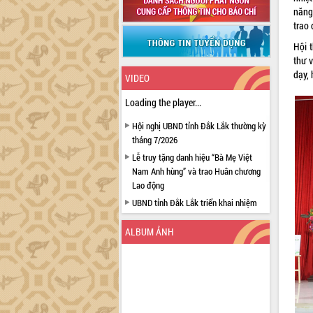
năng
trao 
Hội 
thư 
dạy, 
VIDEO
Loading the player...
Hội nghị UBND tỉnh Đắk Lắk thường kỳ
tháng 7/2026
Lễ truy tặng danh hiệu “Bà Mẹ Việt
Nam Anh hùng” và trao Huân chương
Lao động
UBND tỉnh Đắk Lắk triển khai nhiệm
vụ 6 tháng cuối năm 2026
ALBUM ẢNH
Kỳ họp thứ Hai, Hội đồng nhân dân
tỉnh khóa XI quyết nghị nhiều nội dung
quan trọng
Bí thư Tỉnh ủy Lương Nguyễn Minh
Triết thăm, tặng quà người có công với
cách mạng