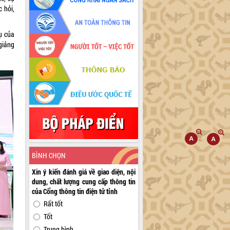
 hỏi,
ụ của
giảng
BÌNH CHỌN
Xin ý kiến đánh giá về giao diện, nội
dung, chất lượng cung cấp thông tin
của Cổng thông tin điện tử tỉnh
Rất tốt
Tốt
Trung bình