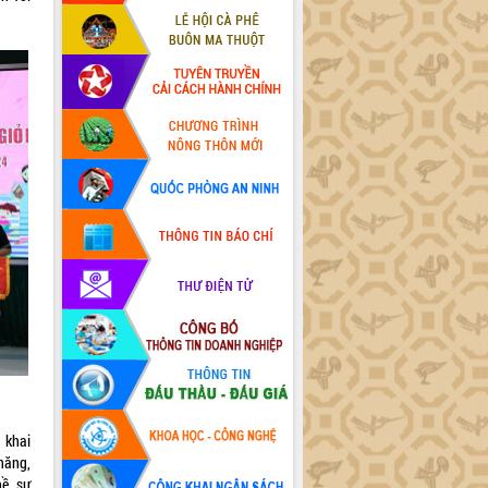
n khai
năng,
hề, sự