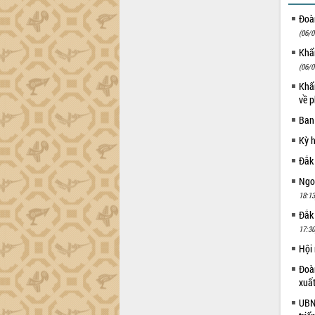
HĐND tỉnh thông qua điều chỉnh Quy
hoạch tỉnh thời kỳ 2021-2030
Đoàn
Hội thảo góp ý hồ sơ điều chỉnh quy
(06/0
hoạch tỉnh Đắk Lắk thời kỳ 2021-2030,
Khẩn
tầm nhìn đến năm 2050
(06/0
Nâng cao hiệu quả hoạt động của các
Khẩn
doanh nghiệp nhà nước
về p
Hội nghị triển khai kết nối mạng
Ban
truyền số liệu chuyên dùng phục vụ cơ
quan Đảng, Nhà nước
Kỳ 
Lễ phát động chuỗi hoạt động chung
Đắk
tay làm sạch môi trường
Ngoạ
Xã Ea Kar bước chuyển mình trong
18:13
công tác cải cách hành chính mô hình
Đắk
mới
17:30
UBND tỉnh họp báo định kỳ tháng 4
năm 2026
Hội
Hội thảo khoa học “Giải pháp thúc đẩy
Đoàn
phát triển nền kinh tế xanh tại tỉnh
xuấ
Đắk Lắk”
UBND
Tăng cường giám sát, đôn đốc thực