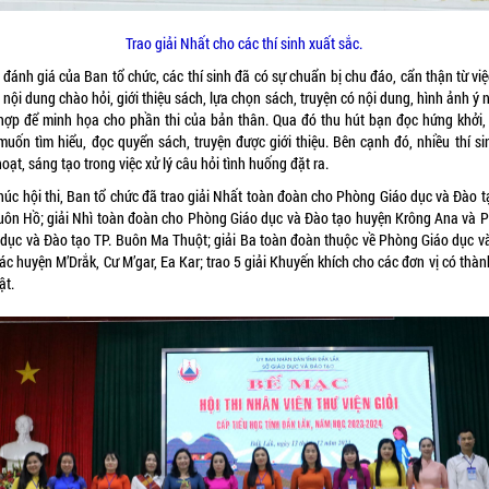
Trao giải Nhất cho các thí sinh xuất sắc.
đánh giá của Ban tổ chức, các thí sinh đã có sự chuẩn bị chu đáo, cẩn thận từ vi
nội dung chào hỏi, giới thiệu sách, lựa chọn sách, truyện có nội dung, hình ảnh ý 
hợp để minh họa cho phần thi của bản thân. Qua đó thu hút bạn đọc hứng khởi, 
 muốn tìm hiểu, đọc quyển sách, truyện được giới thiệu. Bên cạnh đó, nhiều thí si
hoạt, sáng tạo trong việc xử lý câu hỏi tình huống đặt ra.
húc hội thi, Ban tổ chức đã trao giải Nhất toàn đoàn cho Phòng Giáo dục và Đào t
uôn Hồ; giải Nhì toàn đoàn cho Phòng Giáo dục và Đào tạo huyện Krông Ana và 
 dục và Đào tạo TP. Buôn Ma Thuột; giải Ba toàn đoàn thuộc về Phòng Giáo dục v
ác huyện M’Drắk, Cư M’gar, Ea Kar; trao 5 giải Khuyến khích cho các đơn vị có thàn
ật.