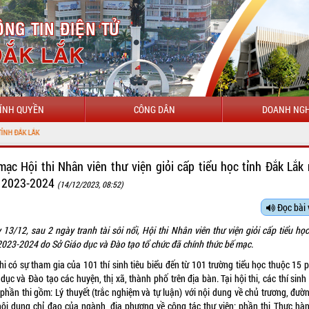
ÍNH QUYỀN
CÔNG DÂN
DOANH NGH
mạc Hội thi Nhân viên thư viện giỏi cấp tiểu học tỉnh Đắk Lắk
 2023-2024
(14/12/2023, 08:52)
Đọc bài 
 13/12, sau 2 ngày tranh tài sôi nổi, Hội thi Nhân viên thư viện giỏi cấp tiểu họ
2023-2024 do Sở Giáo dục và Đào tạo tổ chức đã chính thức bế mạc.
hi có sự tham gia của 101 thí sinh tiêu biểu đến từ 101 trường tiểu học thuộc 15
dục và Đào tạo các huyện, thị xã, thành phố trên địa bàn. Tại hội thi, các thí sin
phần thi gồm: Lý thuyết (trắc nghiệm và tự luận) với nội dung về chủ trương, đườn
nội dung chỉ đạo của ngành, địa phương về công tác thư viện; phần thi Thực hàn