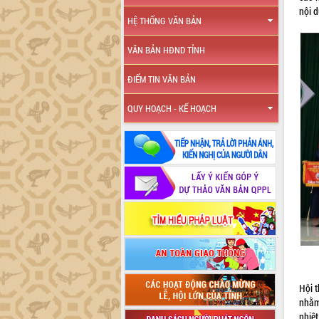
nội d
HỆ THỐNG VĂN BẢN
VĂN BẢN HĐND TỈNH
ĐIỂM TIN VĂN BẢN
QUY HOẠCH - KẾ HOẠCH
Hội t
nhằm
nhiệt