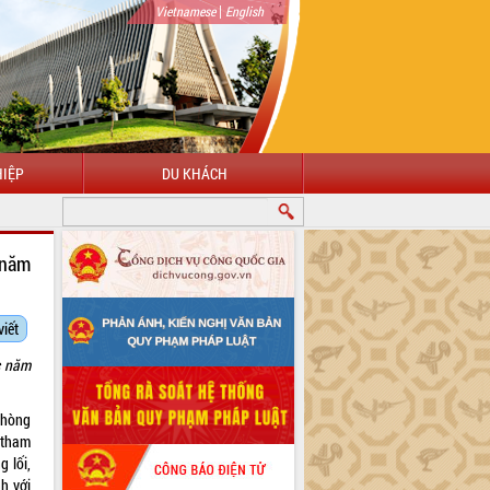
|
Vietnamese
English
IỆP
DU KHÁCH
 năm
viết
c năm
 phòng
h tham
g lối,
h với