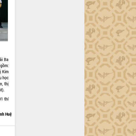
iải Ba
 gồm:
ị Kim
u học
, thị
t).
1 thí
nh Huệ