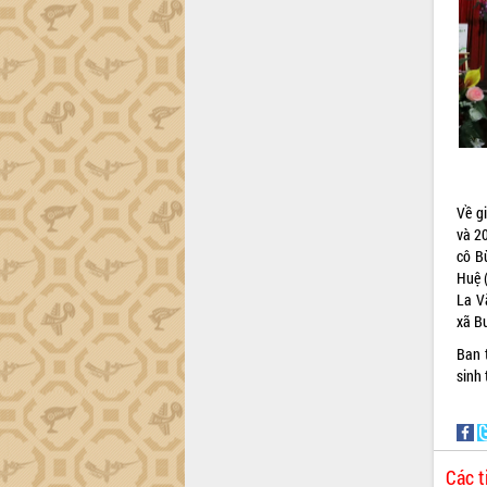
ứng để giữ vững thị trường xuất khẩu
Diễn đàn Kinh tế tư nhân Việt Nam đột
phá cơ chế - Hợp tác công tư
Đề án 06 tạo bước ngoặt đột phá trong
cải cách hành chính tỉnh Đắk Lắk
Kết nối tour, đẩy mạnh chuyển đổi số
để phát triển du lịch Đắk Lắk
Khởi động Dự án Đầu tư xây dựng hạ
tầng kỹ thuật Cụm công nghiệp Tân
Về gi
Tiến
và 2
Gặp mặt các cơ quan báo chí nhân Kỷ
cô B
niệm 101 năm Ngày Báo chí Cách
Huệ 
mạng Việt Nam
La V
Đắk Lắk sơ kết 4 năm triển khai thực
xã B
hiện Đề án 06 của Chính phủ
Ban 
Họp báo thông tin về Hội nghị Công bố
sinh 
Quy hoạch và Xúc tiến đầu tư tỉnh Đắk
Lắk
Khơi thông điểm nghẽn, đẩy nhanh
giải ngân vốn khắc phục thiên tai
Các t