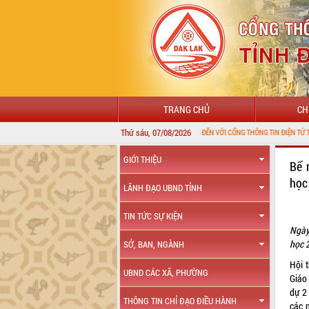
TRANG CHỦ
CH
Thứ sáu, 07/08/2026
CHÀO MỪNG ĐẾN VỚI CỔNG THÔNG TIN ĐIỆN TỬ TỈNH ĐẮK LẮK
GIỚI THIỆU
Bế 
học
LÃNH ĐẠO UBND TỈNH
TIN TỨC SỰ KIỆN
Ngày
học 
SỞ, BAN, NGÀNH
Hội t
UBND CÁC XÃ, PHƯỜNG
Giáo 
dự 2 
THÔNG TIN CHỈ ĐẠO ĐIỀU HÀNH
các 