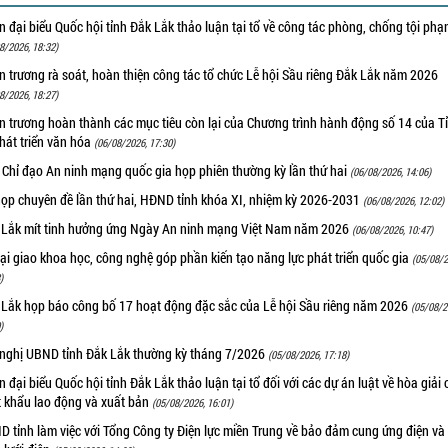
 đại biểu Quốc hội tỉnh Đắk Lắk thảo luận tại tổ về công tác phòng, chống tội ph
8/2026, 18:32)
 trương rà soát, hoàn thiện công tác tổ chức Lễ hội Sầu riêng Đắk Lắk năm 2026
8/2026, 18:27)
 trương hoàn thành các mục tiêu còn lại của Chương trình hành động số 14 của T
hát triển văn hóa
(06/08/2026, 17:30)
 Chỉ đạo An ninh mạng quốc gia họp phiên thường kỳ lần thứ hai
(06/08/2026, 14:06)
họp chuyên đề lần thứ hai, HĐND tỉnh khóa XI, nhiệm kỳ 2026-2031
(06/08/2026, 12:02)
 Lắk mít tinh hưởng ứng Ngày An ninh mạng Việt Nam năm 2026
(06/08/2026, 10:47)
i giao khoa học, công nghệ góp phần kiến tạo năng lực phát triển quốc gia
(05/08/2
)
 Lắk họp báo công bố 17 hoạt động đặc sắc của Lễ hội Sầu riêng năm 2026
(05/08/2
)
 nghị UBND tỉnh Đắk Lắk thường kỳ tháng 7/2026
(05/08/2026, 17:18)
 đại biểu Quốc hội tỉnh Đắk Lắk thảo luận tại tổ đối với các dự án luật về hòa giải 
t khẩu lao động và xuất bản
(05/08/2026, 16:01)
 tỉnh làm việc với Tổng Công ty Điện lực miền Trung về bảo đảm cung ứng điện và