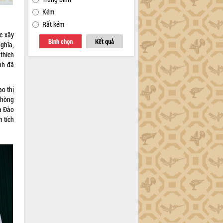
Kém
Rất kém
ệc xây
Bình chọn
Kết quả
nghĩa,
thích
nh đã
ạo thị
Phòng
à Đào
h tích