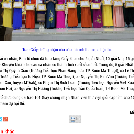
Trao Giấy chứng nhận cho các thí sinh tham gia hội thi.
ải cá nhân, Ban tổ chức đã trao tặng Giấy khen cho 5 giải Nhất; 10 giải Nhì, 15 g
0 Khuyến khích cho các cá nhân có thành tích xuất sắc nhất. Trong đó, 5 giải Nhất
ùi Thị Quỳnh Giao (Trường Tiểu học Phan Đăng Lưu, TP. Buôn Ma Thuột); cô Lê Th
(Trường Tiểu học Tô Hiệu, TP. Buôn Ma Thuột); cô Nguyễn Thị Kim Vân (Trường Tiể
ăn Cầu, huyện M’Drắk); cô Phạm Thị Bích Loan (Trường Tiểu học Nguyễn Viết Xuân
uôn Hồ); cô Nguyễn Thị Hương (Trường Tiểu học Trần Quốc Tuấn, TP. Buôn Ma Thuộ
tổ chức cũng đã trao 101 Giấy chứng nhận Nhân viên thư viện giỏi cấp tỉnh cho 10
tham dự hội thi.
Mi
In
in khác