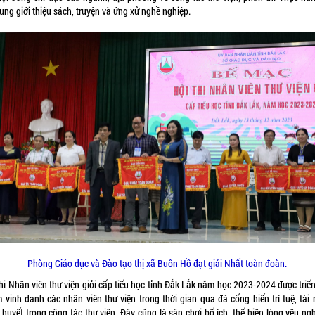
ung giới thiệu sách, truyện và ứng xử nghề nghiệp.
Phòng Giáo dục và Đào tạo thị xã Buôn Hồ đạt giải Nhất toàn đoàn.
hi Nhân viên thư viện giỏi cấp tiểu học tỉnh Đắk Lắk năm học 2023-2024 được triể
 vinh danh các nhân viên thư viện trong thời gian qua đã cống hiến trí tuệ, tài 
 huyết trong công tác thư viện. Đây cũng là sân chơi bổ ích, thể hiện lòng yêu ng