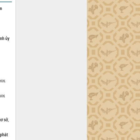
ạm
ỉnh ủy
026,
026,
cơ sở,
 phát