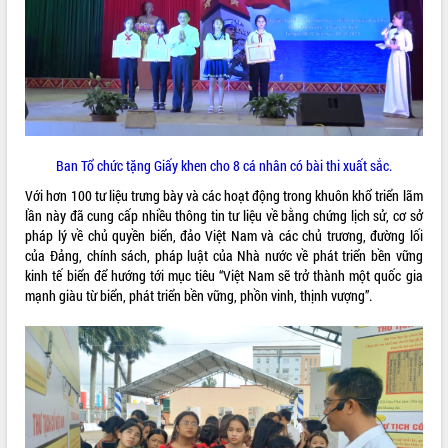
VIDEO
Loading the player...
Khám bệnh, cấp phát thuốc miễn phí
và tặng quà người dân xã Cư Pui
Hội nghị UBND tỉnh Đắk Lắk thường kỳ
tháng 7/2026
Ban Tổ chức tặng Giấy khen cho 8 cá nhân có bài thi xuất sắc.
Lễ truy tặng danh hiệu “Bà Mẹ Việt
Với hơn 100 tư liệu trưng bày và các hoạt động trong khuôn khổ triển lãm
Nam Anh hùng” và trao Huân chương
lần này đã cung cấp nhiều thông tin tư liệu về bằng chứng lịch sử, cơ sở
Lao động
pháp lý về chủ quyền biển, đảo Việt Nam và các chủ trương, đường lối
ALBUM ẢNH
UBND tỉnh Đắk Lắk triển khai nhiệm
của Đảng, chính sách, pháp luật của Nhà nước về phát triển bền vững
vụ 6 tháng cuối năm 2026
kinh tế biển để hướng tới mục tiêu “Việt Nam sẽ trở thành một quốc gia
mạnh giàu từ biển, phát triển bền vững, phồn vinh, thịnh vượng”.
Kỳ họp thứ Hai, Hội đồng nhân dân
tỉnh khóa XI quyết nghị nhiều nội dung
quan trọng
Bí thư Tỉnh ủy Lương Nguyễn Minh
Triết thăm, tặng quà người có công với
cách mạng
Rà soát, hoàn thiện hệ thống thiết chế
văn hóa, thể thao đáp ứng yêu cầu
LIÊN KẾT WEB