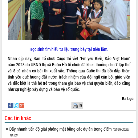
phát triển mới
Thường trực HĐND tỉnh Đắk Lắk gặp
mặt Đoàn chuyên gia y tế TP. Hồ Chí
Minh
THỐNG KÊ TRUY CẬP
Lễ truy điệu và an táng hài cốt liệt sĩ
tại Nghĩa trang Liệt sĩ xã Sơn Hòa
Hôm nay:
39999
Bàn giải pháp tháo gỡ khó khăn trong
Tất cả:
66085322
Học sinh tìm hiểu tư liệu trưng bày tại triển lãm.
xuất khẩu sầu riêng và triển khai quy
Nhân dịp này, Ban Tổ chức Cuộc thi viết “Em yêu Biển, Đảo Việt Nam”
định EUDR
năm 2023 do UBND thị xã Buôn Hồ tổ chức đã khen thưởng cho 7 tập thể
Thứ trưởng Bộ Nông nghiệp và Môi
và 8 cá nhân có bài thi xuất sắc. Thông qua Cuộc thi đã bồi đắp thêm
trường Nguyễn Hoàng Hiệp khảo sát
tình yêu quê hương đất nước, trách nhiệm của đội ngũ cán bộ, giáo viên
vùng trồng và doanh nghiệp đóng gói
và đặc biệt là thế hệ trẻ trong tham gia bảo vệ chủ quyền biển, đảo cũng
sầu riêng tại Đắk Lắk
như sự nghiệp xây dựng và bảo vệ Tổ quốc.
Trình diễn nghệ thuật chế biến các
Bá Lục
món ăn từ sầu riêng
In
Đắk Lắk công bố Quy hoạch và xúc
tiến đầu tư tỉnh
Các tin khác
Ngành cá ngừ Đắk Lắk chủ động thích
ứng để giữ vững thị trường xuất khẩu
Đẩy nhanh tiến độ giải phóng mặt bằng các dự án trọng điểm
(08/08/2026,
Diễn đàn Kinh tế tư nhân Việt Nam đột
19:53)