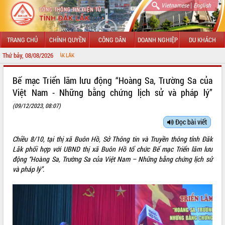
|
Vietnamese
English
TRANG CHỦ
CHÍNH QUYỀN
CÔNG DÂN
DOANH NGHIỆP
DU KHÁCH
Thứ bảy, 08/08/2026
CHÀO MỪ
GIỚI THIỆU
Bế mạc Triển lãm lưu động “Hoàng Sa, Trường Sa của
Việt Nam - Những bằng chứng lịch sử và pháp lý”
LÃNH ĐẠO UBND TỈNH
(09/12/2023, 08:07)
TIN TỨC SỰ KIỆN
Đọc bài viết
SỞ, BAN, NGÀNH
Chiều 8/10, tại thị xã Buôn Hồ, Sở Thông tin và Truyền thông tỉnh Đăk
Lăk phối hợp với UBND thị xã Buôn Hồ tổ chức Bế mạc Triển lãm lưu
UBND CÁC XÃ, PHƯỜNG
động “Hoàng Sa, Trường Sa của Việt Nam – Những bằng chứng lịch sử
và pháp lý”.
THÔNG TIN CHỈ ĐẠO ĐIỀU HÀNH
HỆ THỐNG VĂN BẢN
VĂN BẢN HĐND TỈNH