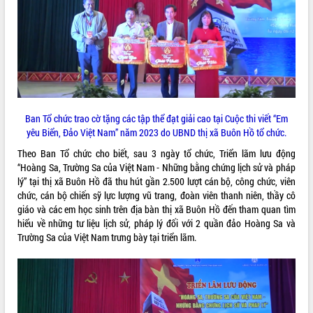
ĐIỂM TIN VĂN BẢN
QUY HOẠCH - KẾ HOẠCH
Ban Tổ chức trao cờ tặng các tập thể đạt giải cao tại Cuộc thi viết “Em
yêu Biển, Đảo Việt Nam” năm 2023 do UBND thị xã Buôn Hồ tổ chức.
Theo Ban Tổ chức cho biết, sau 3 ngày tổ chức, Triển lãm lưu động
“Hoàng Sa, Trường Sa của Việt Nam - Những bằng chứng lịch sử và pháp
lý” tại thị xã Buôn Hồ đã thu hút gần 2.500 lượt cán bộ, công chức, viên
chức, cán bộ chiến sỹ lực lượng vũ trang, đoàn viên thanh niên, thầy cô
giáo và các em học sinh trên địa bàn thị xã Buôn Hồ đến tham quan tìm
hiểu về những tư liệu lịch sử, pháp lý đối với 2 quần đảo Hoàng Sa và
Trường Sa của Việt Nam trưng bày tại triển lãm.