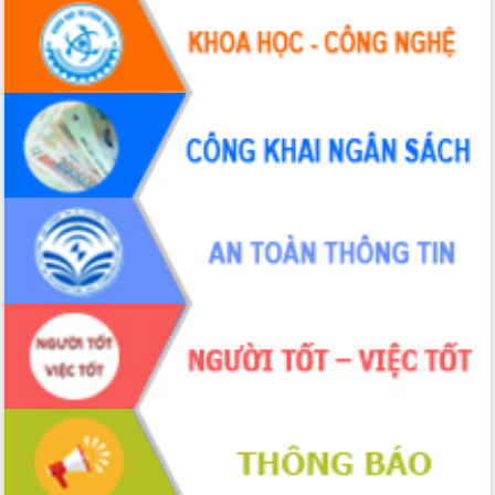
Tập huấn ứng dụng trí tuệ nhân tạo (AI)
trong thương mại điện tử năm 2026
Đoàn đại biểu Quốc hội tỉnh Đắk Lắk
trao đổi thông tin trước Kỳ họp thứ
nhất, Quốc hội khóa XVI
Quyết liệt cải cách hành chính, khơi
thông nguồn lực phát triển
Nâng cao hiệu lực, hiệu quả HĐND
tỉnh thông qua hiện đại hóa hành chính
Xã Ea Phê gắn cải cách hành chính với
chuyển đổi số
Phó Chủ tịch Thường trực UBND tỉnh
Hồ Thị Nguyên Thảo làm việc tại Trung
tâm Phục vụ hành chính công xã Ea
Phê
Xây dựng nền hành chính số đồng
hành cùng nông dân dân, doanh nghiệp
Giai đoạn 2026-2030, Đắk Lắk phấn
đấu có 77% xã đạt chuẩn nông thôn
mới