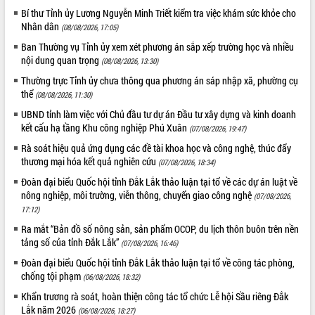
phá cơ chế - Hợp tác công tư
Bí thư Tỉnh ủy Lương Nguyễn Minh Triết kiểm tra việc khám sức khỏe cho
Đề án 06 tạo bước ngoặt đột phá trong
Nhân dân
(08/08/2026, 17:05)
cải cách hành chính tỉnh Đắk Lắk
Ban Thường vụ Tỉnh ủy xem xét phương án sắp xếp trường học và nhiều
Kết nối tour, đẩy mạnh chuyển đổi số
nội dung quan trọng
(08/08/2026, 13:30)
để phát triển du lịch Đắk Lắk
Thường trực Tỉnh ủy chưa thông qua phương án sáp nhập xã, phường cụ
Khởi động Dự án Đầu tư xây dựng hạ
thể
(08/08/2026, 11:30)
tầng kỹ thuật Cụm công nghiệp Tân
UBND tỉnh làm việc với Chủ đầu tư dự án Đầu tư xây dựng và kinh doanh
Tiến
kết cấu hạ tầng Khu công nghiệp Phú Xuân
(07/08/2026, 19:47)
Gặp mặt các cơ quan báo chí nhân Kỷ
niệm 101 năm Ngày Báo chí Cách
Rà soát hiệu quả ứng dụng các đề tài khoa học và công nghệ, thúc đẩy
thương mại hóa kết quả nghiên cứu
mạng Việt Nam
(07/08/2026, 18:34)
Đắk Lắk sơ kết 4 năm triển khai thực
Đoàn đại biểu Quốc hội tỉnh Đắk Lắk thảo luận tại tổ về các dự án luật về
hiện Đề án 06 của Chính phủ
nông nghiệp, môi trường, viễn thông, chuyển giao công nghệ
(07/08/2026,
17:12)
Họp báo thông tin về Hội nghị Công bố
Quy hoạch và Xúc tiến đầu tư tỉnh Đắk
Ra mắt “Bản đồ số nông sản, sản phẩm OCOP, du lịch thôn buôn trên nền
Lắk
tảng số của tỉnh Đắk Lắk”
(07/08/2026, 16:46)
Khơi thông điểm nghẽn, đẩy nhanh
Đoàn đại biểu Quốc hội tỉnh Đắk Lắk thảo luận tại tổ về công tác phòng,
giải ngân vốn khắc phục thiên tai
chống tội phạm
(06/08/2026, 18:32)
HĐND tỉnh thông qua điều chỉnh Quy
Khẩn trương rà soát, hoàn thiện công tác tổ chức Lễ hội Sầu riêng Đắk
hoạch tỉnh thời kỳ 2021-2030
Lắk năm 2026
(06/08/2026, 18:27)