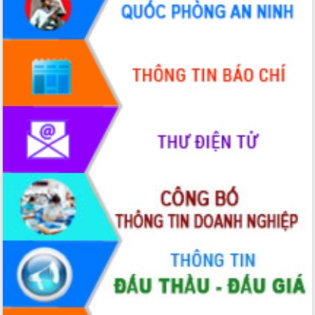
Hòn Yến phát triển du lịch gắn với bảo
tồn biển
Lấy ý kiến điều chỉnh Quy hoạch tỉnh
Đắk Lắk thời kỳ 2021-2030, tầm nhìn
đến năm 2050
Phát động chiến dịch 30 ngày đêm
giải phóng mặt bằng Tuyến đường bộ
ven biển
Đắk Lắk nỗ lực thúc đẩy tăng trưởng
kinh tế từ 10% trở lên trong Quý
II/2026
Đắk Lắk ký kết thỏa thuận hợp tác về
chuyển đổi số giai đoạn 2026 – 2030
với Tập đoàn Bưu chính Viễn thông
Việt Nam
Thứ trưởng Bộ Y tế làm việc với tỉnh
Đắk Lắk về phát triển nhân lực y tế
cho trạm y tế cấp xã
Du lịch Đắk Lắk nâng tầm trải nghiệm
du khách thông qua Hệ thống cơ sở dữ
liệu và Bản đồ số