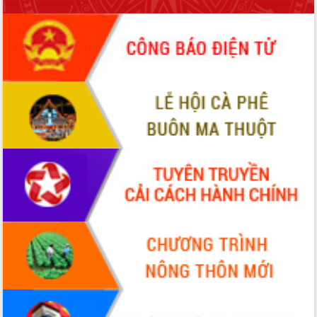
Tháo gỡ những vướng mắc, đẩy mạnh
công tác cải cách thủ tục hành chính
tại Trung tâm Phục vụ hành chính
công tỉnh
Đắk Lắk: Tôn vinh 46 giải pháp tại Hội
thi Sáng tạo Kỹ thuật 2024 - 2025
Đắk Lắk rà soát, điều chỉnh Đề án 190
về phát triển nuôi trồng thủy sản
Phó Chủ tịch UBND tỉnh Đắk Lắk
Trương Công Thái kiểm tra thực địa
Dự án cao tốc Khánh Hòa - Buôn Ma
Thuột
Định vị cà phê Việt Nam như một “di
sản sống” trong dòng chảy toàn cầu
Xây dựng nông thôn mới: Nâng cao đời
sống người dân từ những mô hình thiết
thực
Quyết liệt tháo gỡ vướng mắc, đẩy
nhanh tiến độ các dự án trọng điểm
trong Khu kinh tế Nam Phú Yên