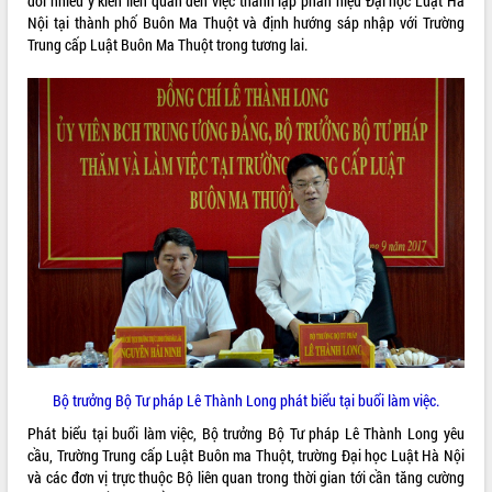
đổi nhiều ý kiến liên quan đến việc thành lập phân hiệu Đại học Luật Hà
Nội tại thành phố Buôn Ma Thuột và định hướng sáp nhập với Trường
VIDEO
Trung cấp Luật Buôn Ma Thuột trong tương lai.
Loading the player...
Trailer Lễ hội Sầu riêng Đắk Lắk năm
2026
Khám bệnh, cấp phát thuốc miễn phí
và tặng quà người dân xã Cư Pui
Hội nghị UBND tỉnh Đắk Lắk thường kỳ
tháng 7/2026
Lễ truy tặng danh hiệu “Bà Mẹ Việt
ALBUM ẢNH
Nam Anh hùng” và trao Huân chương
Lao động
UBND tỉnh Đắk Lắk triển khai nhiệm
vụ 6 tháng cuối năm 2026
Kỳ họp thứ Hai, Hội đồng nhân dân
tỉnh khóa XI quyết nghị nhiều nội dung
Bộ trưởng Bộ Tư pháp Lê Thành Long phát biểu tại buổi làm việc.
quan trọng
Phát biểu tại buổi làm việc, Bộ trưởng Bộ Tư pháp Lê Thành Long yêu
Bí thư Tỉnh ủy Lương Nguyễn Minh
cầu, Trường Trung cấp Luật Buôn ma Thuột, trường Đại học Luật Hà Nội
Triết thăm, tặng quà người có công với
và các đơn vị trực thuộc Bộ liên quan trong thời gian tới cần tăng cường
cách mạng
LIÊN KẾT WEB