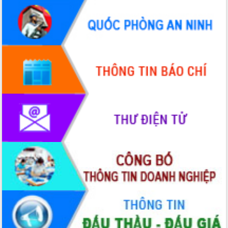
du khách thông qua Hệ thống cơ sở dữ
liệu và Bản đồ số
Tập huấn ứng dụng trí tuệ nhân tạo (AI)
trong thương mại điện tử năm 2026
Đoàn đại biểu Quốc hội tỉnh Đắk Lắk
trao đổi thông tin trước Kỳ họp thứ
nhất, Quốc hội khóa XVI
Quyết liệt cải cách hành chính, khơi
thông nguồn lực phát triển
Nâng cao hiệu lực, hiệu quả HĐND
tỉnh thông qua hiện đại hóa hành chính
Xã Ea Phê gắn cải cách hành chính với
chuyển đổi số
Phó Chủ tịch Thường trực UBND tỉnh
Hồ Thị Nguyên Thảo làm việc tại Trung
tâm Phục vụ hành chính công xã Ea
Phê
Xây dựng nền hành chính số đồng
hành cùng nông dân dân, doanh nghiệp
Giai đoạn 2026-2030, Đắk Lắk phấn