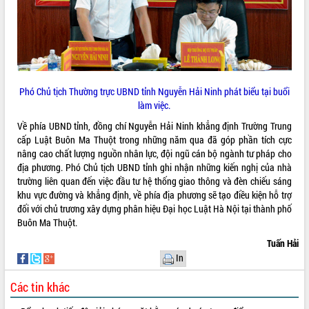
ứng để giữ vững thị trường xuất khẩu
Diễn đàn Kinh tế tư nhân Việt Nam đột
phá cơ chế - Hợp tác công tư
Đề án 06 tạo bước ngoặt đột phá trong
cải cách hành chính tỉnh Đắk Lắk
Kết nối tour, đẩy mạnh chuyển đổi số
Phó Chủ tịch Thường trực UBND tỉnh Nguyễn Hải Ninh phát biểu tại buổi
để phát triển du lịch Đắk Lắk
làm việc.
Khởi động Dự án Đầu tư xây dựng hạ
Về phía UBND tỉnh, đồng chí Nguyễn Hải Ninh khẳng định Trường Trung
tầng kỹ thuật Cụm công nghiệp Tân
cấp Luật Buôn Ma Thuột trong những năm qua đã góp phần tích cực
Tiến
nâng cao chất lượng nguồn nhân lực, đội ngũ cán bộ ngành tư pháp cho
Gặp mặt các cơ quan báo chí nhân Kỷ
địa phương. Phó Chủ tịch UBND tỉnh ghi nhận những kiến nghị của nhà
niệm 101 năm Ngày Báo chí Cách
trường liên quan đến việc đầu tư hệ thống giao thông và đèn chiếu sáng
mạng Việt Nam
khu vực đường và khẳng định, về phía địa phương sẽ tạo điều kiện hỗ trợ
Đắk Lắk sơ kết 4 năm triển khai thực
đối với chủ trương xây dựng phân hiệu Đại học Luật Hà Nội tại thành phố
hiện Đề án 06 của Chính phủ
Buôn Ma Thuột.
Họp báo thông tin về Hội nghị Công bố
Tuấn Hải
Quy hoạch và Xúc tiến đầu tư tỉnh Đắk
In
Lắk
Khơi thông điểm nghẽn, đẩy nhanh
Các tin khác
giải ngân vốn khắc phục thiên tai