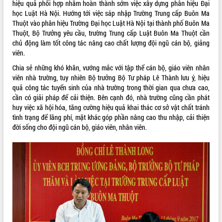
hiệu quả phối hợp nhằm hoàn thành sớm việc xây dựng phân hiệu Đại
Rà soát, hoàn thiện hệ thống thiết chế
học Luật Hà Nội. Hướng tới việc sáp nhập Trường Trung cấp Buôn Ma
văn hóa, thể thao đáp ứng yêu cầu
Thuột vào phân hiệu Trường Đại học Luật Hà Nội tại thành phố Buôn Ma
phát triển mới
Thuột, Bộ Trưởng yêu cầu, trường Trung cấp Luật Buôn Ma Thuột cần
chủ động làm tốt công tác nâng cao chất lượng đội ngũ cán bộ, giảng
Thường trực HĐND tỉnh Đắk Lắk gặp
THỐNG KÊ TRUY CẬP
viên.
mặt Đoàn chuyên gia y tế TP. Hồ Chí
Minh
Hôm nay:
20162
Chia sẻ những khó khăn, vướng mắc với tập thể cán bộ, giáo viên nhân
Lễ truy điệu và an táng hài cốt liệt sĩ
Tất cả:
66105830
viên nhà trường, tuy nhiên Bộ trưởng Bộ Tư pháp Lê Thành lưu ý, hiệu
tại Nghĩa trang Liệt sĩ xã Sơn Hòa
quả công tác tuyển sinh của nhà trường trong thời gian qua chưa cao,
cần có giải pháp để cải thiện. Bên cạnh đó, nhà trường cũng cần phát
Bàn giải pháp tháo gỡ khó khăn trong
huy việc xã hội hóa, tăng cường hiệu quả khai thác cơ sở vật chất tránh
xuất khẩu sầu riêng và triển khai quy
tình trạng để lãng phí, mặt khác góp phần nâng cao thu nhập, cải thiện
định EUDR
đời sống cho đội ngũ cán bộ, giáo viên, nhân viên.
Thứ trưởng Bộ Nông nghiệp và Môi
trường Nguyễn Hoàng Hiệp khảo sát
vùng trồng và doanh nghiệp đóng gói
sầu riêng tại Đắk Lắk
Trình diễn nghệ thuật chế biến các
món ăn từ sầu riêng
Đắk Lắk công bố Quy hoạch và xúc
tiến đầu tư tỉnh
Ngành cá ngừ Đắk Lắk chủ động thích