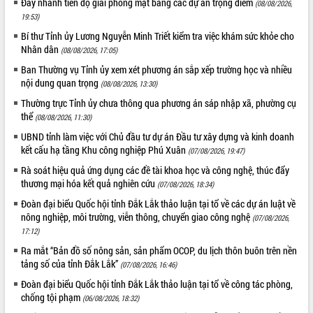
Đẩy nhanh tiến độ giải phóng mặt bằng các dự án trọng điểm
(08/08/2026,
HĐND tỉnh thông qua điều chỉnh Quy
19:53)
hoạch tỉnh thời kỳ 2021-2030
Bí thư Tỉnh ủy Lương Nguyễn Minh Triết kiểm tra việc khám sức khỏe cho
Hội thảo góp ý hồ sơ điều chỉnh quy
Nhân dân
hoạch tỉnh Đắk Lắk thời kỳ 2021-2030,
(08/08/2026, 17:05)
tầm nhìn đến năm 2050
Ban Thường vụ Tỉnh ủy xem xét phương án sắp xếp trường học và nhiều
Nâng cao hiệu quả hoạt động của các
nội dung quan trọng
(08/08/2026, 13:30)
doanh nghiệp nhà nước
Thường trực Tỉnh ủy chưa thông qua phương án sáp nhập xã, phường cụ
Hội nghị triển khai kết nối mạng
thể
(08/08/2026, 11:30)
truyền số liệu chuyên dùng phục vụ cơ
UBND tỉnh làm việc với Chủ đầu tư dự án Đầu tư xây dựng và kinh doanh
quan Đảng, Nhà nước
kết cấu hạ tầng Khu công nghiệp Phú Xuân
(07/08/2026, 19:47)
Lễ phát động chuỗi hoạt động chung
Rà soát hiệu quả ứng dụng các đề tài khoa học và công nghệ, thúc đẩy
tay làm sạch môi trường
thương mại hóa kết quả nghiên cứu
(07/08/2026, 18:34)
Xã Ea Kar bước chuyển mình trong
Đoàn đại biểu Quốc hội tỉnh Đắk Lắk thảo luận tại tổ về các dự án luật về
công tác cải cách hành chính mô hình
nông nghiệp, môi trường, viễn thông, chuyển giao công nghệ
mới
(07/08/2026,
17:12)
UBND tỉnh họp báo định kỳ tháng 4
năm 2026
Ra mắt “Bản đồ số nông sản, sản phẩm OCOP, du lịch thôn buôn trên nền
tảng số của tỉnh Đắk Lắk”
(07/08/2026, 16:46)
Hội thảo khoa học “Giải pháp thúc đẩy
phát triển nền kinh tế xanh tại tỉnh
Đoàn đại biểu Quốc hội tỉnh Đắk Lắk thảo luận tại tổ về công tác phòng,
Đắk Lắk”
chống tội phạm
(06/08/2026, 18:32)
Tăng cường giám sát, đôn đốc thực