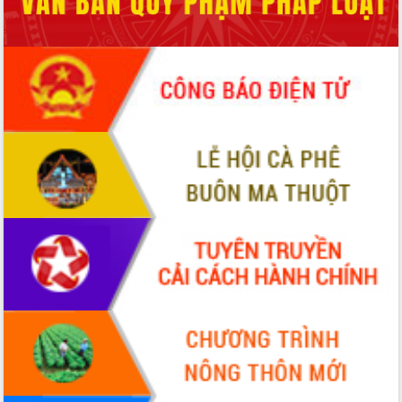
nhanh tiến độ các dự án trọng điểm
trong Khu kinh tế Nam Phú Yên
Hòn Yến phát triển du lịch gắn với bảo
tồn biển
Lấy ý kiến điều chỉnh Quy hoạch tỉnh
Đắk Lắk thời kỳ 2021-2030, tầm nhìn
đến năm 2050
Phát động chiến dịch 30 ngày đêm
giải phóng mặt bằng Tuyến đường bộ
ven biển
Đắk Lắk nỗ lực thúc đẩy tăng trưởng
kinh tế từ 10% trở lên trong Quý
II/2026
Đắk Lắk ký kết thỏa thuận hợp tác về
chuyển đổi số giai đoạn 2026 – 2030
với Tập đoàn Bưu chính Viễn thông
Việt Nam
Thứ trưởng Bộ Y tế làm việc với tỉnh
Đắk Lắk về phát triển nhân lực y tế
cho trạm y tế cấp xã
Du lịch Đắk Lắk nâng tầm trải nghiệm