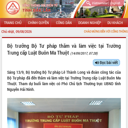
|
Vietnamese
English
TRANG CHỦ
CHÍNH QUYỀN
CÔNG DÂN
DOANH NGHIỆP
DU KHÁCH
Chủ nhật, 09/08/2026
CHÀO MỪNG ĐẾN VỚI CỔNG THÔNG TIN ĐIỆN TỬ 
GIỚI THIỆU
Bộ trưởng Bộ Tư pháp thăm và làm việc tại Trường
Trung cấp Luật Buôn Ma Thuột
(14/09/2017, 07:28)
LÃNH ĐẠO UBND TỈNH
Đọc bài viết
TIN TỨC SỰ KIỆN
Sáng 13/9, Bộ trưởng Bộ Tư pháp Lê Thành Long và đoàn công tác của
SỞ, BAN, NGÀNH
Bộ Tư pháp đã đến thăm và làm việc tại Trường Trung cấp Luật Buôn Ma
Thuột. Tham dự buổi làm việc có Phó Chủ tịch Thường trực UBND tỉnh
UBND CÁC XÃ, PHƯỜNG
Nguyễn Hải Ninh.
THÔNG TIN CHỈ ĐẠO ĐIỀU HÀNH
HỆ THỐNG VĂN BẢN
VĂN BẢN HĐND TỈNH