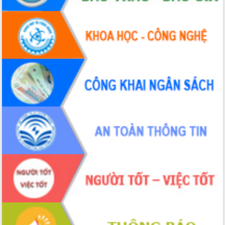
đấu có 77% xã đạt chuẩn nông thôn
mới
Chuyển đổi số 'mở đường' cho nông
nghiệp Đắk Lắk tăng trưởng bứt phá
Triển khai đồng bộ đo đạc, lập hồ sơ
địa chính, hoàn thiện cơ sở dữ liệu đất
đai
Ứng dụng sinh trắc học - Bước tiến
trong hành trình chuyển đổi số tại Đắk
Lắk
Đắk Lắk nâng cao hiệu quả công tác
Đảng từ Sổ tay đảng viên điện tử
Đắk Lắk đẩy mạnh nuôi biển công
nghệ, hướng tới phát triển thủy sản
bền vững
Tập huấn nâng cao năng lực triển khai
chuyển đổi số cho cán bộ, công chức
cấp xã
Đắk Lắk phát động hưởng ứng Ngày
Quyền của người tiêu dùng Việt Nam
2026