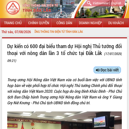
|
Vietnamese
English
TRANG CHỦ
CHÍNH QUYỀN
CÔNG DÂN
DOANH NGHIỆP
DU KHÁCH
Thứ sáu, 07/08/2026
G ĐẾN VỚI CỔNG THÔNG TIN ĐIỆN TỬ TỈNH ĐẮK LẮK
GIỚI THIỆU
Dự kiến có 600 đại biểu tham dự Hội nghị Thủ tướng đối
thoại với nông dân lần 3 tổ chức tại Đắk Lắk
(17/07/2020,
LÃNH ĐẠO UBND TỈNH
09:21)
TIN TỨC SỰ KIỆN
Đọc bài viết
SỞ, BAN, NGÀNH
Trung ương Hội Nông dân Việt Nam vừa có buổi làm việc với UBND tỉnh
họp bàn về việc phối hợp tổ chức Hội nghị Thủ tướng Chính phủ đối thoại
UBND CÁC XÃ, PHƯỜNG
với nông dân Việt Nam 2020. Cuộc họp do ông Đinh Khắc Đính - Phó Chủ
tịch Ban Chấp hành Trung ương Hội Nông dân Việt Nam và ông Y Giang
THÔNG TIN CHỈ ĐẠO ĐIỀU HÀNH
Gry Niê Knơng - Phó Chủ tịch UBND tỉnh đồng chủ trì.
HỆ THỐNG VĂN BẢN
VĂN BẢN HĐND TỈNH