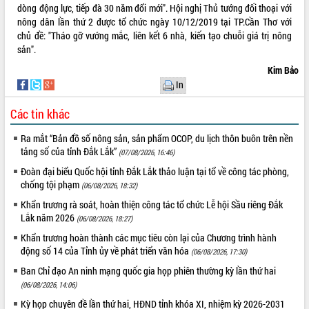
dòng động lực, tiếp đà 30 năm đổi mới". Hội nghị Thủ tướng đối thoại với
nông dân lần thứ 2 được tổ chức ngày 10/12/2019 tại TP.Cần Thơ với
chủ đề: "Tháo gỡ vướng mắc, liên kết 6 nhà, kiến tạo chuỗi giá trị nông
sản".
Kim Bảo
In
Các tin khác
Ra mắt “Bản đồ số nông sản, sản phẩm OCOP, du lịch thôn buôn trên nền
tảng số của tỉnh Đắk Lắk”
(07/08/2026, 16:46)
Đoàn đại biểu Quốc hội tỉnh Đắk Lắk thảo luận tại tổ về công tác phòng,
chống tội phạm
(06/08/2026, 18:32)
Khẩn trương rà soát, hoàn thiện công tác tổ chức Lễ hội Sầu riêng Đắk
Lắk năm 2026
(06/08/2026, 18:27)
Khẩn trương hoàn thành các mục tiêu còn lại của Chương trình hành
động số 14 của Tỉnh ủy về phát triển văn hóa
(06/08/2026, 17:30)
Ban Chỉ đạo An ninh mạng quốc gia họp phiên thường kỳ lần thứ hai
(06/08/2026, 14:06)
Kỳ họp chuyên đề lần thứ hai, HĐND tỉnh khóa XI, nhiệm kỳ 2026-2031