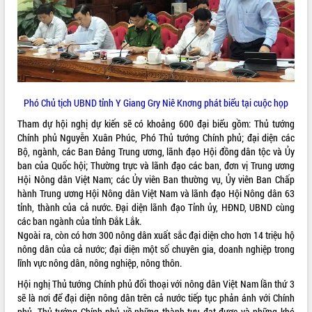
VIDEO
Không có file video nào để phát.
ALBUM ẢNH
Phó Chủ tịch UBND tỉnh Y Giang Gry Niê Knơng phát biểu tại cuộc họp
Tham dự hội nghị dự kiến sẽ có khoảng 600 đại biểu gồm: Thủ tướng
Chính phủ Nguyễn Xuân Phúc, Phó Thủ tướng Chính phủ; đại diện các
Bộ, ngành, các Ban Đảng Trung ương, lãnh đạo Hội đồng dân tộc và Ủy
ban của Quốc hội; Thường trực và lãnh đạo các ban, đơn vị Trung ương
Hội Nông dân Việt Nam; các Ủy viên Ban thường vụ, Ủy viên Ban Chấp
hành Trung ương Hội Nông dân Việt Nam và lãnh đạo Hội Nông dân 63
tỉnh, thành của cả nước. Đại diện lãnh đạo Tỉnh ủy, HĐND, UBND cùng
LIÊN KẾT WEB
các ban ngành của tỉnh Đắk Lắk.
Ngoài ra, còn có hơn 300 nông dân xuất sắc đại diện cho hơn 14 triệu hộ
nông dân của cả nước; đại diện một số chuyên gia, doanh nghiệp trong
lĩnh vực nông dân, nông nghiệp, nông thôn.
THỐNG KÊ TRUY CẬP
Hội nghị Thủ tướng Chính phủ đối thoại với nông dân Việt Nam lần thứ 3
sẽ là nơi để đại diện nông dân trên cả nước tiếp tục phản ánh với Chính
Hôm nay:
23643
phủ, Thủ tướng Chính phủ về những thành tựu đạt được và những khó