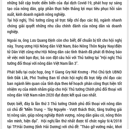
những bất cập trước diễn biến của đại dịch Covid-19, phát huy sự sáng
tạo của nông dân, góp phần thực hiện thắng lợi mục tiêu phục hồi sản
xuất, kinh doanh ngành nông nghiệp.
Tại hội nghị, Thủ tướng cũng sẽ trực tiếp chỉ đạo các Bộ, ngành nhanh
chóng giải quyết những nhu cầu chính đánh của nông dân và doanh
nghiệp.
Ngoài ra, ông Lưu Quang Định còn cho biết, để chuẩn bị tốt cho hội nghị
này, Trung ương Hội Nông dân Việt Nam, Báo Nông Thôn Ngày Nay/điện
tử Dân Việt cũng như Hội Nông dân các tỉnh thành đã phát đi thông báo
về việc mời bạn đọc, bà con đặt câu hỏi với Thủ tướng tại "Hội nghị Thủ
tướng đối thoại với nông dân Việt Nam lần 3".
Phát biểu tại cuộc họp, ông Y Giang Gry Niê Knơng - Phó Chủ tịch UBND
tỉnh Đắk Lắk, Phó Trưởng Ban tổ chức hội nghị đã trực tiếp chỉ đạo các
ban ngành liên quan của tỉnh dựa theo kế hoạch phân công thực hiện tốt
nhiệm vụ của mình nhằm giúp cho Hội Thủ tướng Chính phủ đối thoại với
nông dân Việt Nam năm 2020 đạt được kết quả cao nhất.
Được biết, đây là lần thứ 3 Thủ tướng Chính phủ đối thoại với nông dân
có chủ đề “Miền Trung – Tây Nguyên - Vượt thách thức, tăng trưởng giá
trị nông sản, giúp nông nghiệp thịnh vượng, nông dân giàu có, nông thôn
văn minh, hiện đại". Hội nghị lần thứ nhất được tổ chức ngày 9/4/2018
tại TP.Hải Dương (tỉnh Hải Dương) với chủ đề: "Tháo gỡ vướng mắc, khơi