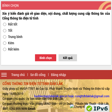
BÌNH CHỌN
Xin ý kiến đánh giá về giao diện, nội dung, chất lượng cung cấp thông tin của
Cổng thông tin điện tử tỉnh
Rất tốt
Tốt
Trung bình
Kém
Rất kém
Bình chọn
Kết quả
Toggle
Trang chủ
Sơ đồ cổng
Đăng nhập
navigation
CỔNG THÔNG TIN ĐIỆN TỬ TỈNH ĐẮK LẮK
Giấy phép số 99/GP-TTĐT do Cục QL Phát thanh Truyền hình và Thông tin Điện tử cấp
ngày 14/05/2010
banbientap@daklak.gov.vn hoặc congttdtdaklak@gmail.com
Cơ quan chủ quản: Ủy ban nhân dân tỉnh Đắk Lắk
Cơ quan thường trực: Văn phòng UBND tỉnh - 09 Lê Duẩn - P.Buôn Ma Thuột - Đắk Lắk.
SĐT:
0262.859.9699
Email: