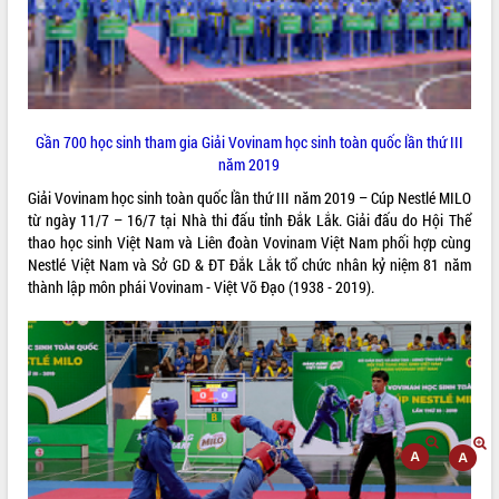
ĐIỂM TIN VĂN BẢN
QUY HOẠCH - KẾ HOẠCH
Gần 700 học sinh tham gia Giải Vovinam học sinh toàn quốc lần thứ III
năm 2019
Giải Vovinam học sinh toàn quốc lần thứ III năm 2019 – Cúp Nestlé MILO
từ ngày 11/7 – 16/7 tại Nhà thi đấu tỉnh Đắk Lắk. Giải đấu do Hội Thể
thao học sinh Việt Nam và Liên đoàn Vovinam Việt Nam phối hợp cùng
Nestlé Việt Nam và Sở GD & ĐT Đắk Lắk tổ chức nhân kỷ niệm 81 năm
thành lập môn phái Vovinam - Việt Võ Đạo (1938 - 2019).