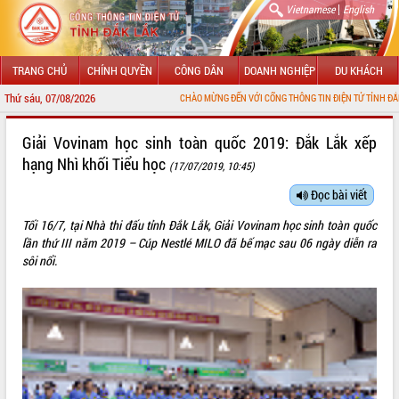
|
Vietnamese
English
TRANG CHỦ
CHÍNH QUYỀN
CÔNG DÂN
DOANH NGHIỆP
DU KHÁCH
Thứ sáu, 07/08/2026
CHÀO MỪNG ĐẾN VỚI CỔNG THÔNG TIN ĐIỆN TỬ TỈNH ĐẮK LẮK
GIỚI THIỆU
Giải Vovinam học sinh toàn quốc 2019: Đắk Lắk xếp
hạng Nhì khối Tiểu học
(17/07/2019, 10:45)
LÃNH ĐẠO UBND TỈNH
Đọc bài viết
TIN TỨC SỰ KIỆN
Tối 16/7, tại Nhà thi đấu tỉnh Đắk Lắk, Giải Vovinam học sinh toàn quốc
SỞ, BAN, NGÀNH
lần thứ III năm 2019 – Cúp Nestlé MILO đã bế mạc sau 06 ngày diễn ra
sôi nổi.
UBND CÁC XÃ, PHƯỜNG
THÔNG TIN CHỈ ĐẠO ĐIỀU HÀNH
HỆ THỐNG VĂN BẢN
VĂN BẢN HĐND TỈNH