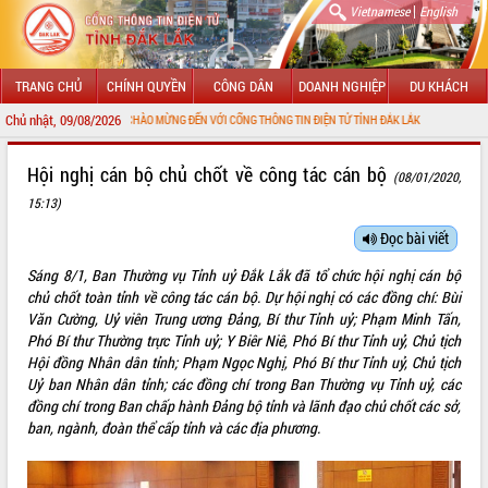
|
Vietnamese
English
TRANG CHỦ
CHÍNH QUYỀN
CÔNG DÂN
DOANH NGHIỆP
DU KHÁCH
Chủ nhật, 09/08/2026
CHÀO MỪNG ĐẾN VỚI CỔNG THÔNG TIN ĐIỆN TỬ TỈNH ĐẮK LẮK
GIỚI THIỆU
Hội nghị cán bộ chủ chốt về công tác cán bộ
(08/01/2020,
15:13)
LÃNH ĐẠO UBND TỈNH
Đọc bài viết
TIN TỨC SỰ KIỆN
Sáng 8/1, Ban Thường vụ Tỉnh uỷ Đắk Lắk đã tổ chức hội nghị cán bộ
SỞ, BAN, NGÀNH
chủ chốt toàn tỉnh về công tác cán bộ. Dự hội nghị có các đồng chí: Bùi
Văn Cường, Uỷ viên Trung ương Đảng, Bí thư Tỉnh uỷ; Phạm Minh Tấn,
UBND CÁC XÃ, PHƯỜNG
Phó Bí thư Thường trực Tỉnh uỷ; Y Biêr Niê, Phó Bí thư Tỉnh uỷ, Chủ tịch
Hội đồng Nhân dân tỉnh; Phạm Ngọc Nghị, Phó Bí thư Tỉnh uỷ, Chủ tịch
Uỷ ban Nhân dân tỉnh; các đồng chí trong Ban Thường vụ Tỉnh uỷ, các
THÔNG TIN CHỈ ĐẠO ĐIỀU HÀNH
đồng chí trong Ban chấp hành Đảng bộ tỉnh và lãnh đạo chủ chốt các sở,
ban, ngành, đoàn thể cấp tỉnh và các địa phương.
HỆ THỐNG VĂN BẢN
VĂN BẢN HĐND TỈNH