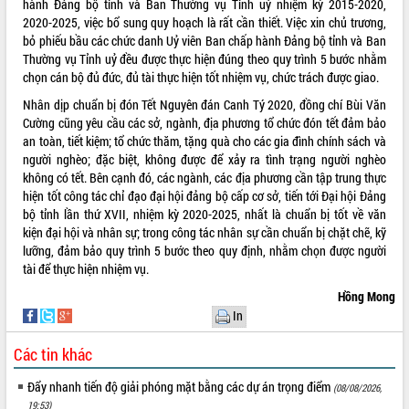
hành Đảng bộ tỉnh và Ban Thường vụ Tỉnh uỷ nhiệm kỳ 2015-2020,
Tất cả:
66093609
2020-2025, việc bổ sung quy hoạch là rất cần thiết. Việc xin chủ trương,
bỏ phiếu bầu các chức danh Uỷ viên Ban chấp hành Đảng bộ tỉnh và Ban
Thường vụ Tỉnh uỷ đều được thực hiện đúng theo quy trình 5 bước nhằm
chọn cán bộ đủ đức, đủ tài thực hiện tốt nhiệm vụ, chức trách được giao.
Nhân dịp chuẩn bị đón Tết Nguyên đán Canh Tý 2020, đồng chí Bùi Văn
Cường cũng yêu cầu các sở, ngành, địa phương tổ chức đón tết đảm bảo
an toàn, tiết kiệm; tổ chức thăm, tặng quà cho các gia đình chính sách và
người nghèo; đặc biệt, không được để xảy ra tình trạng người nghèo
không có tết. Bên cạnh đó, các ngành, các địa phương cần tập trung thực
hiện tốt công tác chỉ đạo đại hội đảng bộ cấp cơ sở, tiến tới Đại hội Đảng
bộ tỉnh lần thứ XVII, nhiệm kỳ 2020-2025, nhất là chuẩn bị tốt về văn
kiện đại hội và nhân sự; trong công tác nhân sự cần chuẩn bị chặt chẽ, kỹ
lưỡng, đảm bảo quy trình 5 bước theo quy định, nhằm chọn được người
tài để thực hiện nhiệm vụ.
Hồng Mong
In
Các tin khác
Đẩy nhanh tiến độ giải phóng mặt bằng các dự án trọng điểm
(08/08/2026,
19:53)