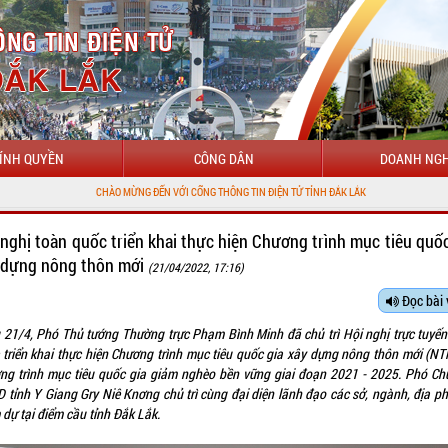
ÍNH QUYỀN
CÔNG DÂN
DOANH NGH
ÀO MỪNG ĐẾN VỚI CỔNG THÔNG TIN ĐIỆN TỬ TỈNH ĐẮK LẮK
 nghị toàn quốc triển khai thực hiện Chương trình mục tiêu quốc
 dựng nông thôn mới
(21/04/2022, 17:16)
Đọc bài 
 21/4, Phó Thủ tướng Thường trực Phạm Bình Minh đã chủ trì Hội nghị trực tuyến
 triển khai thực hiện Chương trình mục tiêu quốc gia xây dựng nông thôn mới (NT
ng trình mục tiêu quốc gia giảm nghèo bền vững giai đoạn 2021 - 2025. Phó Chủ
 tỉnh Y Giang Gry Niê Knơng chủ trì cùng đại diện lãnh đạo các sở, ngành, địa p
dự tại điểm cầu tỉnh Đắk Lắk.