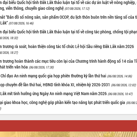
 đại biểu Quốc hội tỉnh Đắk Lắk thảo luận tại tổ về các dự án luật về nông nghiệp,
ờng, viễn thông, chuyển giao công nghệ
(07/08/2026, 17:12)
ắt “Bản đồ số nông sản, sản phẩm OCOP, du lịch thôn buôn trên nền tảng số của t
 Lắk”
(07/08/2026, 16:46)
 đại biểu Quốc hội tỉnh Đắk Lắk thảo luận tại tổ về công tác phòng, chống tội ph
8/2026, 18:32)
 trương rà soát, hoàn thiện công tác tổ chức Lễ hội Sầu riêng Đắk Lắk năm 2026
8/2026, 18:27)
 trương hoàn thành các mục tiêu còn lại của Chương trình hành động số 14 của T
hát triển văn hóa
(06/08/2026, 17:30)
 Chỉ đạo An ninh mạng quốc gia họp phiên thường kỳ lần thứ hai
(06/08/2026, 14:06)
họp chuyên đề lần thứ hai, HĐND tỉnh khóa XI, nhiệm kỳ 2026-2031
(06/08/2026, 12:02)
 Lắk mít tinh hưởng ứng Ngày An ninh mạng Việt Nam năm 2026
(06/08/2026, 10:47)
i giao khoa học, công nghệ góp phần kiến tạo năng lực phát triển quốc gia
(05/08/2
)