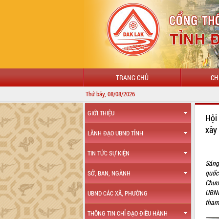
TRANG CHỦ
CH
Thứ bảy, 08/08/2026
CH
GIỚI THIỆU
Hội
xây
LÃNH ĐẠO UBND TỈNH
TIN TỨC SỰ KIỆN
Sáng
quốc
SỞ, BAN, NGÀNH
Chươ
UBND
UBND CÁC XÃ, PHƯỜNG
tham 
THÔNG TIN CHỈ ĐẠO ĐIỀU HÀNH