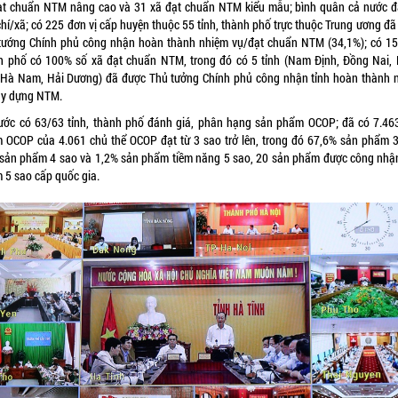
ạt chuẩn NTM nâng cao và 31 xã đạt chuẩn NTM kiểu mẫu; bình quân cả nước đ
chí/xã; có 225 đơn vị cấp huyện thuộc 55 tỉnh, thành phố trực thuộc Trung ương đ
tướng Chính phủ công nhận hoàn thành nhiệm vụ/đạt chuẩn NTM (34,1%); có 15 
h phố có 100% số xã đạt chuẩn NTM, trong đó có 5 tỉnh (Nam Định, Đồng Nai,
 Hà Nam, Hải Dương) đã được Thủ tưởng Chính phủ công nhận tỉnh hoàn thành 
ây dựng NTM.
ước có 63/63 tỉnh, thành phố đánh giá, phân hạng sản phẩm OCOP; đã có 7.46
 OCOP của 4.061 chủ thể OCOP đạt từ 3 sao trở lên, trong đó 67,6% sản phẩm 3
sản phẩm 4 sao và 1,2% sản phẩm tiềm năng 5 sao, 20 sản phẩm được công nhậ
 5 sao cấp quốc gia.