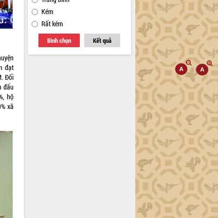
Kém
Rất kém
Bình chọn
Kết quả
huyện
n đạt
. Đối
n đấu
%, hộ
0% xã