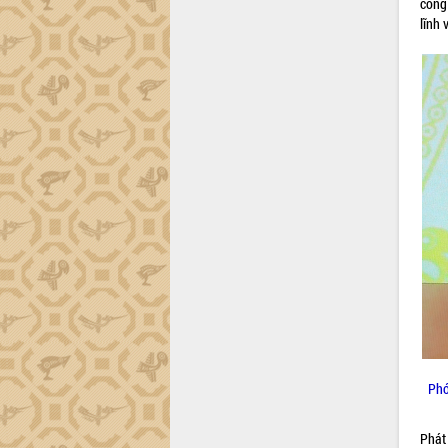
công
Đắk Lắk sơ kết 4 năm triển khai thực
lĩnh 
hiện Đề án 06 của Chính phủ
Họp báo thông tin về Hội nghị Công bố
Quy hoạch và Xúc tiến đầu tư tỉnh Đắk
Lắk
Khơi thông điểm nghẽn, đẩy nhanh
giải ngân vốn khắc phục thiên tai
HĐND tỉnh thông qua điều chỉnh Quy
hoạch tỉnh thời kỳ 2021-2030
Hội thảo góp ý hồ sơ điều chỉnh quy
hoạch tỉnh Đắk Lắk thời kỳ 2021-2030,
tầm nhìn đến năm 2050
Nâng cao hiệu quả hoạt động của các
doanh nghiệp nhà nước
Hội nghị triển khai kết nối mạng
truyền số liệu chuyên dùng phục vụ cơ
quan Đảng, Nhà nước
Phó
Lễ phát động chuỗi hoạt động chung
tay làm sạch môi trường
Phát
Xã Ea Kar bước chuyển mình trong