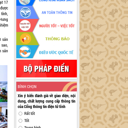
ạt 17
ã được
tỉnh,
 Hưng
nhiệm
3 sản
 sao,
n sản
BÌNH CHỌN
Xin ý kiến đánh giá về giao diện, nội
dung, chất lượng cung cấp thông tin
của Cổng thông tin điện tử tỉnh
Rất tốt
Tốt
Trung bình