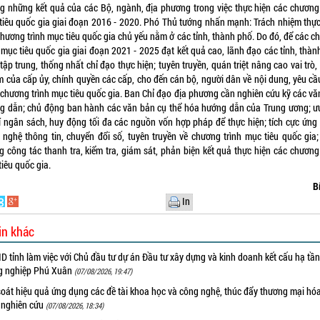
g những kết quả của các Bộ, ngành, địa phương trong việc thực hiện các chương 
tiêu quốc gia giai đoạn 2016 - 2020. Phó Thủ tướng nhấn mạnh: Trách nhiệm thực
chương trình mục tiêu quốc gia chủ yếu nằm ở các tỉnh, thành phố. Do đó, để các c
 mục tiêu quốc gia giai đoạn 2021 - 2025 đạt kết quả cao, lãnh đạo các tỉnh, thà
tập trung, thống nhất chỉ đạo thực hiện; tuyên truyền, quán triệt nâng cao vai trò,
m của cấp ủy, chính quyền các cấp, cho đến cán bộ, người dân về nội dung, yêu cầ
 chương trình mục tiêu quốc gia. Ban Chỉ đạo địa phương cần nghiên cứu kỹ các vă
g dẫn; chủ động ban hành các văn bản cụ thể hóa hướng dẫn của Trung ương; ưu
rí ngân sách, huy động tối đa các nguồn vốn hợp pháp để thực hiện; tích cực ứng
 nghệ thông tin, chuyển đổi số, tuyên truyền về chương trình mục tiêu quốc gia;
g công tác thanh tra, kiểm tra, giám sát, phản biện kết quả thực hiện các chương 
iêu quốc gia.
B
In
in khác
 tỉnh làm việc với Chủ đầu tư dự án Đầu tư xây dựng và kinh doanh kết cấu hạ tầ
g nghiệp Phú Xuân
(07/08/2026, 19:47)
oát hiệu quả ứng dụng các đề tài khoa học và công nghệ, thúc đẩy thương mại hóa
 nghiên cứu
(07/08/2026, 18:34)