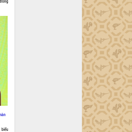
trong
 màn
 biểu