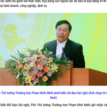
 tác kiểm tra giám sát thực hiện; huy động các nguồn lực để đầu tư xây dựng NTM 
vực kinh doanh, công nghiệp, dịch vụ.
 Thủ tướng Thường trực Phạm Bình Minh phát biểu chỉ đạo hội nghị (Ảnh chụp từ
hình)
 biểu kết luận hội nghị, Phó Thủ tướng Thường trực Phạm Bình Minh ghi nhận và