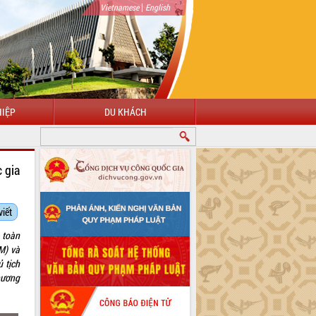
|
Vietnamese
English
IỆP
DU KHÁCH
 gia
viết
 toàn
M) và
 tịch
hương