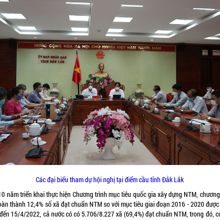
Các đại biểu tham dự hội nghị tại điểm cầu tỉnh Đắk Lắk
10 năm triển khai thực hiện Chương trình mục tiêu quốc gia xây dựng NTM, chương 
oàn thành 12,4% số xã đạt chuẩn NTM so với mục tiêu giai đoạn 2016 - 2020 được 
 đến 15/4/2022, cả nước có có 5.706/8.227 xã (69,4%) đạt chuẩn NTM, trong đó, c