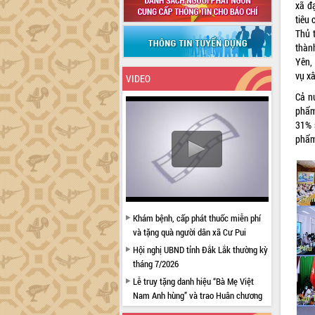
xã đ
tiêu 
Thủ 
thàn
Yên,
vụ x
VIDEO
Cả n
phẩm
31% 
phẩm
Khám bệnh, cấp phát thuốc miễn phí
và tặng quà người dân xã Cư Pui
Hội nghị UBND tỉnh Đắk Lắk thường kỳ
tháng 7/2026
Lễ truy tặng danh hiệu “Bà Mẹ Việt
Nam Anh hùng” và trao Huân chương
Lao động