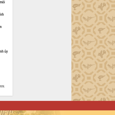
 môi
ỉnh
ạm
ỉnh ủy
026,