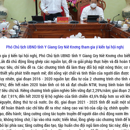
Phó Chủ tịch UBND tỉnh Y Giang Gry Niê Knơng tham gia ý kiến tại hội nghị
 gia ý kiến tại hội nghị, Phó Chủ tịch UBND tỉnh Y Giang Gry Niê Knơng cho biết:
Lắk đã chủ động lồng ghép các nguồn lực, đề ra giải pháp thực hiện và đã hoàn 
mục tiêu, chỉ tiêu đề ra. Các chương trình đã làm thay đổi bộ mặt nông thôn; cơ 
 thiết yếu phát triển mạnh mẽ; đời sống vật chất và tinh thần của người dân được
 Tuy nhiên, giai đoạn 2016 - 2020 nguồn lực đầu tư của 2 chương trình cho tỉnh c
29%); đến hết năm 2020 toàn tỉnh có 66 xã đạt chuẩn NTM, trung bình toàn tỉn
2 tiêu chí/xã. Riêng chương trình giảm nghèo bền vững đạt 2,29%/năm; giai đoạn 2
 đạt 7,91%; đến hết 2020 tỷ lệ hộ nghèo của tỉnh chiếm 43,6% thấp hơn so với kh
Nguyên, đứng thứ tư cả nước. Do đó, giai đoạn 2021 - 2025 tỉnh đề xuất một số
 để hoàn thành các chỉ tiêu đề ra như: nâng cao vai trò của cấp ủy, chính quyền 
đạo, điều hành; tăng cường công tác tuyên truyền để người dân chủ động vươn lên 
, không trông chờ, ỉ lại vào nhà nước; triển khai, lồng ghép các chương trình để
ị bỏ lại phía sau; tăng cường đào tạo, tập huấn cho đội ngũ làm công tác này; đẩy