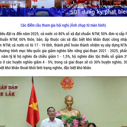
Các điểm cầu tham gia hội nghị (Ảnh chụp từ màn hình)
tiêu đặt ra đến năm 2025, cả nước có 80% số xã đạt chuẩn NTM; 50% đơn vị cấp 
chuẩn NTM; 60% thôn, bản, ấp thuộc các xã đặc biệt khó khăn được công nhậ
n NTM; cả nước có từ 17 - 19 tỉnh, thành phố hoàn thành nhiệm vụ xây dựng NTM
Chương trình mục tiêu quốc gia giảm nghèo bền vững giai đoạn 2021 - 2025, phấ
 năm tỷ lệ hộ nghèo đa chiều giảm 1 - 1,5%, hộ nghèo dân tộc thiểu số giảm 3
o ở các huyện nghèo giảm 4 - 5%; trong cả giai đoạn sẽ có 30% huyện nghèo, 3
iệt khó khăn thoát khỏi tình trạng nghèo, đặc biệt khó khăn.