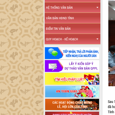
HỆ THỐNG VĂN BẢN
VĂN BẢN HĐND TỈNH
ĐIỂM TIN VĂN BẢN
QUY HOẠCH - KẾ HOẠCH
Sau 
đã h
Tính