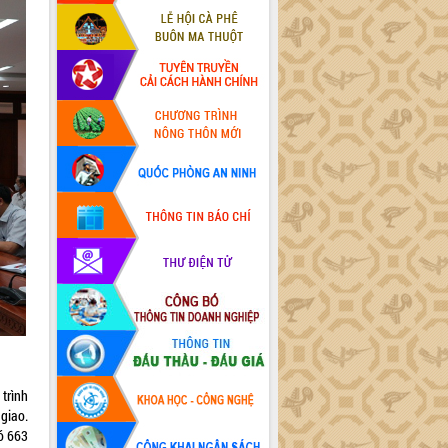
trình
giao.
ó 663