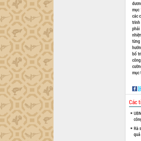
dươn
công tác cải cách hành chính mô hình
mục 
mới
các 
UBND tỉnh họp báo định kỳ tháng 4
trình
năm 2026
phải 
Hội thảo khoa học “Giải pháp thúc đẩy
nhiệ
phát triển nền kinh tế xanh tại tỉnh
từng
Đắk Lắk”
hướn
Tăng cường giám sát, đôn đốc thực
bố t
hiện nhiệm vụ quản lý tài sản công
công
hàng tuần
cườn
mục t
Tháo gỡ những vướng mắc, đẩy mạnh
công tác cải cách thủ tục hành chính
tại Trung tâm Phục vụ hành chính
công tỉnh
Đắk Lắk: Tôn vinh 46 giải pháp tại Hội
Các t
thi Sáng tạo Kỹ thuật 2024 - 2025
UBND
Đắk Lắk rà soát, điều chỉnh Đề án 190
côn
về phát triển nuôi trồng thủy sản
Rà s
Phó Chủ tịch UBND tỉnh Đắk Lắk
quả
Trương Công Thái kiểm tra thực địa