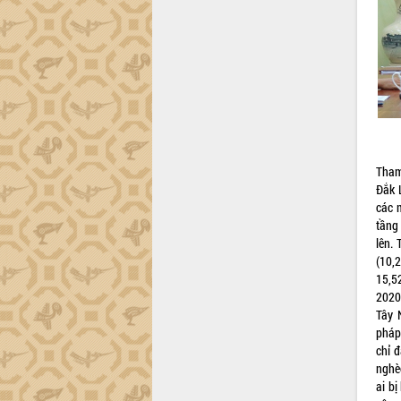
trường Nguyễn Hoàng Hiệp khảo sát
vùng trồng và doanh nghiệp đóng gói
sầu riêng tại Đắk Lắk
Trình diễn nghệ thuật chế biến các
món ăn từ sầu riêng
Đắk Lắk công bố Quy hoạch và xúc
tiến đầu tư tỉnh
Ngành cá ngừ Đắk Lắk chủ động thích
ứng để giữ vững thị trường xuất khẩu
Tham
Diễn đàn Kinh tế tư nhân Việt Nam đột
Đắk 
phá cơ chế - Hợp tác công tư
các 
Đề án 06 tạo bước ngoặt đột phá trong
tầng
cải cách hành chính tỉnh Đắk Lắk
lên.
(10,
Kết nối tour, đẩy mạnh chuyển đổi số
15,5
để phát triển du lịch Đắk Lắk
2020
Khởi động Dự án Đầu tư xây dựng hạ
Tây 
tầng kỹ thuật Cụm công nghiệp Tân
pháp
Tiến
chỉ 
Gặp mặt các cơ quan báo chí nhân Kỷ
nghèo
niệm 101 năm Ngày Báo chí Cách
ai b
mạng Việt Nam