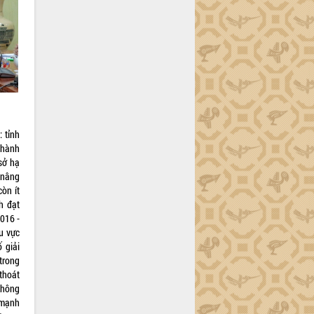
 tỉnh
thành
sở hạ
 nâng
òn ít
h đạt
016 -
u vực
 giải
trong
thoát
 không
 mạnh