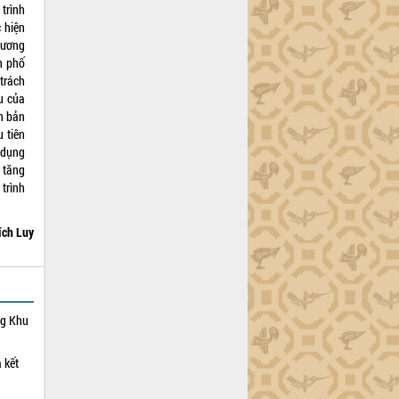
trình
 hiện
hương
nh phố
 trách
u của
n bản
 tiên
 dụng
 tăng
trình
ích Luy
ng Khu
 kết