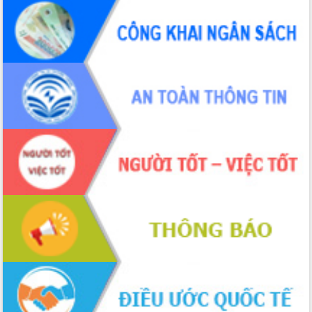
Xây dựng nền hành chính số đồng
hành cùng nông dân dân, doanh nghiệp
Giai đoạn 2026-2030, Đắk Lắk phấn
đấu có 77% xã đạt chuẩn nông thôn
mới
Chuyển đổi số 'mở đường' cho nông
nghiệp Đắk Lắk tăng trưởng bứt phá
Triển khai đồng bộ đo đạc, lập hồ sơ
địa chính, hoàn thiện cơ sở dữ liệu đất
đai
Ứng dụng sinh trắc học - Bước tiến
trong hành trình chuyển đổi số tại Đắk
Lắk
Đắk Lắk nâng cao hiệu quả công tác
Đảng từ Sổ tay đảng viên điện tử
Đắk Lắk đẩy mạnh nuôi biển công
nghệ, hướng tới phát triển thủy sản
bền vững
Tập huấn nâng cao năng lực triển khai
chuyển đổi số cho cán bộ, công chức