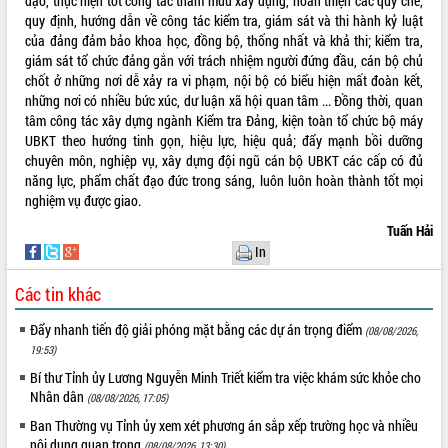
đạo, thực hiện tốt công tác tham mưu xây dựng, hoàn thiện các quy chế,
món ăn từ sầu riêng
quy định, hướng dẫn về công tác kiểm tra, giám sát và thi hành kỷ luật
Đắk Lắk công bố Quy hoạch và xúc
của đảng đảm bảo khoa học, đồng bộ, thống nhất và khả thi; kiểm tra,
tiến đầu tư tỉnh
giám sát tổ chức đảng gắn với trách nhiệm người đứng đầu, cán bộ chủ
Ngành cá ngừ Đắk Lắk chủ động thích
chốt ở những nơi dễ xảy ra vi phạm, nội bộ có biểu hiện mất đoàn kết,
ứng để giữ vững thị trường xuất khẩu
những nơi có nhiều bức xúc, dư luận xã hội quan tâm ... Đồng thời, quan
Diễn đàn Kinh tế tư nhân Việt Nam đột
tâm công tác xây dựng ngành Kiểm tra Đảng, kiện toàn tổ chức bộ máy
phá cơ chế - Hợp tác công tư
UBKT theo hướng tinh gọn, hiệu lực, hiệu quả; đẩy mạnh bồi dưỡng
chuyên môn, nghiệp vụ, xây dựng đội ngũ cán bộ UBKT các cấp có đủ
Đề án 06 tạo bước ngoặt đột phá trong
năng lực, phẩm chất đạo đức trong sáng, luôn luôn hoàn thành tốt mọi
cải cách hành chính tỉnh Đắk Lắk
nghiệm vụ được giao.
Kết nối tour, đẩy mạnh chuyển đổi số
để phát triển du lịch Đắk Lắk
Tuấn Hải
In
Khởi động Dự án Đầu tư xây dựng hạ
tầng kỹ thuật Cụm công nghiệp Tân
Các tin khác
Tiến
Gặp mặt các cơ quan báo chí nhân Kỷ
Đẩy nhanh tiến độ giải phóng mặt bằng các dự án trọng điểm
(08/08/2026,
niệm 101 năm Ngày Báo chí Cách
19:53)
mạng Việt Nam
Bí thư Tỉnh ủy Lương Nguyễn Minh Triết kiểm tra việc khám sức khỏe cho
Đắk Lắk sơ kết 4 năm triển khai thực
Nhân dân
(08/08/2026, 17:05)
hiện Đề án 06 của Chính phủ
Ban Thường vụ Tỉnh ủy xem xét phương án sắp xếp trường học và nhiều
Họp báo thông tin về Hội nghị Công bố
nội dung quan trọng
(08/08/2026, 13:30)