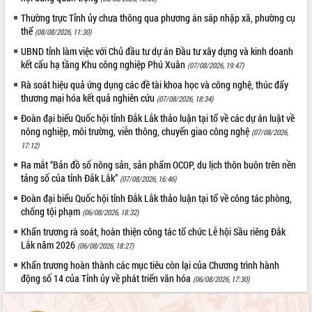
Quy hoạch và Xúc tiến đầu tư tỉnh Đắk
Lắk
Thường trực Tỉnh ủy chưa thông qua phương án sáp nhập xã, phường cụ
thể
Khơi thông điểm nghẽn, đẩy nhanh
(08/08/2026, 11:30)
giải ngân vốn khắc phục thiên tai
UBND tỉnh làm việc với Chủ đầu tư dự án Đầu tư xây dựng và kinh doanh
HĐND tỉnh thông qua điều chỉnh Quy
kết cấu hạ tầng Khu công nghiệp Phú Xuân
(07/08/2026, 19:47)
hoạch tỉnh thời kỳ 2021-2030
Rà soát hiệu quả ứng dụng các đề tài khoa học và công nghệ, thúc đẩy
Hội thảo góp ý hồ sơ điều chỉnh quy
thương mại hóa kết quả nghiên cứu
(07/08/2026, 18:34)
hoạch tỉnh Đắk Lắk thời kỳ 2021-2030,
Đoàn đại biểu Quốc hội tỉnh Đắk Lắk thảo luận tại tổ về các dự án luật về
tầm nhìn đến năm 2050
nông nghiệp, môi trường, viễn thông, chuyển giao công nghệ
(07/08/2026,
Nâng cao hiệu quả hoạt động của các
17:12)
doanh nghiệp nhà nước
Ra mắt “Bản đồ số nông sản, sản phẩm OCOP, du lịch thôn buôn trên nền
Hội nghị triển khai kết nối mạng
tảng số của tỉnh Đắk Lắk”
(07/08/2026, 16:46)
truyền số liệu chuyên dùng phục vụ cơ
Đoàn đại biểu Quốc hội tỉnh Đắk Lắk thảo luận tại tổ về công tác phòng,
quan Đảng, Nhà nước
chống tội phạm
(06/08/2026, 18:32)
Lễ phát động chuỗi hoạt động chung
tay làm sạch môi trường
Khẩn trương rà soát, hoàn thiện công tác tổ chức Lễ hội Sầu riêng Đắk
Lắk năm 2026
(06/08/2026, 18:27)
Xã Ea Kar bước chuyển mình trong
công tác cải cách hành chính mô hình
Khẩn trương hoàn thành các mục tiêu còn lại của Chương trình hành
mới
động số 14 của Tỉnh ủy về phát triển văn hóa
(06/08/2026, 17:30)
UBND tỉnh họp báo định kỳ tháng 4
năm 2026