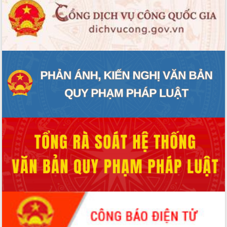
Hội thảo khoa học “Giải pháp thúc đẩy
phát triển nền kinh tế xanh tại tỉnh
Đắk Lắk”
Tăng cường giám sát, đôn đốc thực
hiện nhiệm vụ quản lý tài sản công
hàng tuần
Tháo gỡ những vướng mắc, đẩy mạnh
công tác cải cách thủ tục hành chính
tại Trung tâm Phục vụ hành chính
công tỉnh
Đắk Lắk: Tôn vinh 46 giải pháp tại Hội
thi Sáng tạo Kỹ thuật 2024 - 2025
Đắk Lắk rà soát, điều chỉnh Đề án 190
về phát triển nuôi trồng thủy sản
Phó Chủ tịch UBND tỉnh Đắk Lắk
Trương Công Thái kiểm tra thực địa
Dự án cao tốc Khánh Hòa - Buôn Ma
Thuột
Định vị cà phê Việt Nam như một “di
sản sống” trong dòng chảy toàn cầu