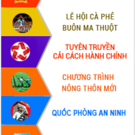
Xây dựng nông thôn mới: Nâng cao đời
sống người dân từ những mô hình thiết
thực
Quyết liệt tháo gỡ vướng mắc, đẩy
nhanh tiến độ các dự án trọng điểm
trong Khu kinh tế Nam Phú Yên
Hòn Yến phát triển du lịch gắn với bảo
tồn biển
Lấy ý kiến điều chỉnh Quy hoạch tỉnh
Đắk Lắk thời kỳ 2021-2030, tầm nhìn
đến năm 2050
Phát động chiến dịch 30 ngày đêm
giải phóng mặt bằng Tuyến đường bộ
ven biển
Đắk Lắk nỗ lực thúc đẩy tăng trưởng
kinh tế từ 10% trở lên trong Quý
II/2026
Đắk Lắk ký kết thỏa thuận hợp tác về
chuyển đổi số giai đoạn 2026 – 2030
với Tập đoàn Bưu chính Viễn thông
Việt Nam