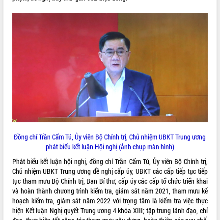
quan trọng
Bí thư Tỉnh ủy Lương Nguyễn Minh
Triết thăm, tặng quà người có công với
cách mạng
Rà soát, hoàn thiện hệ thống thiết chế
văn hóa, thể thao đáp ứng yêu cầu
LIÊN KẾT WEB
phát triển mới
Thường trực HĐND tỉnh Đắk Lắk gặp
mặt Đoàn chuyên gia y tế TP. Hồ Chí
Minh
THỐNG KÊ TRUY CẬP
Lễ truy điệu và an táng hài cốt liệt sĩ
tại Nghĩa trang Liệt sĩ xã Sơn Hòa
Hôm nay:
9971
Đồng chí Trần Cẩm Tú, Ủy viên Bộ Chính trị, Chủ nhiệm UBKT Trung ương
Bàn giải pháp tháo gỡ khó khăn trong
Tất cả:
66095639
phát biểu kết luận Hội nghị (ảnh chụp màn hình)
xuất khẩu sầu riêng và triển khai quy
định EUDR
Phát biểu kết luận hội nghị, đồng chí Trần Cẩm Tú, Ủy viên Bộ Chính trị,
Thứ trưởng Bộ Nông nghiệp và Môi
Chủ nhiệm UBKT Trung ương đề nghị cấp ủy, UBKT các cấp tiếp tục tiếp
trường Nguyễn Hoàng Hiệp khảo sát
tục tham mưu Bộ Chính trị, Ban Bí thư, cấp ủy các cấp tổ chức triển khai
vùng trồng và doanh nghiệp đóng gói
và hoàn thành chương trình kiểm tra, giám sát năm 2021, tham mưu kế
sầu riêng tại Đắk Lắk
hoạch kiểm tra, giám sát năm 2022 với trọng tâm là kiểm tra việc thực
hiện Kết luận Nghị quyết Trung ương 4 khóa XIII; tập trung lãnh đạo, chỉ
Trình diễn nghệ thuật chế biến các