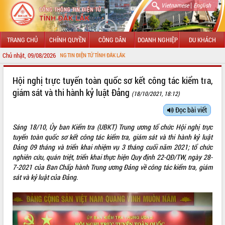
|
Vietnamese
English
TRANG CHỦ
CHÍNH QUYỀN
CÔNG DÂN
DOANH NGHIỆP
DU KHÁCH
Chủ nhật, 09/08/2026
ỚI CỔNG THÔNG TIN ĐIỆN TỬ TỈNH ĐẮK LẮK
GIỚI THIỆU
Hội nghị trực tuyến toàn quốc sơ kết công tác kiểm tra,
giám sát và thi hành kỷ luật Đảng
(18/10/2021, 18:12)
LÃNH ĐẠO UBND TỈNH
Đọc bài viết
TIN TỨC SỰ KIỆN
Sáng 18/10, Ủy ban Kiểm tra (UBKT) Trung ương tổ chức Hội nghị trực
SỞ, BAN, NGÀNH
tuyến toàn quốc sơ kết công tác kiểm tra, giám sát và thi hành kỷ luật
Đảng 09 tháng và triển khai nhiệm vụ 3 tháng cuối năm 2021; tổ chức
UBND CÁC XÃ, PHƯỜNG
nghiên cứu, quán triệt, triển khai thực hiện Quy định 22-QĐ/TW, ngày 28-
7-2021 của Ban Chấp hành Trung ương Đảng về công tác kiểm tra, giám
sát và kỷ luật của Đảng.
THÔNG TIN CHỈ ĐẠO ĐIỀU HÀNH
HỆ THỐNG VĂN BẢN
VĂN BẢN HĐND TỈNH