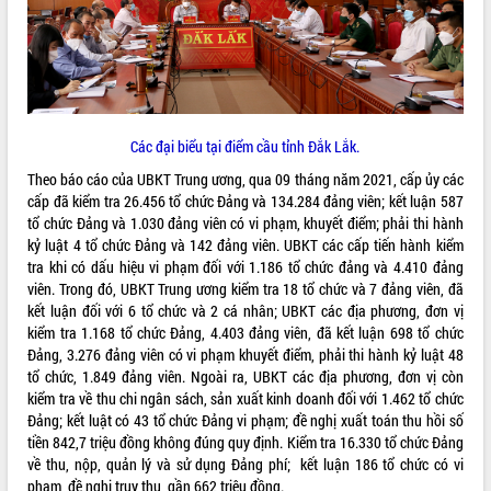
VIDEO
Các đại biểu tại điểm cầu tỉnh Đắk Lắk.
Theo báo cáo của UBKT Trung ương, qua 09 tháng năm 2021, cấp ủy các
cấp đã kiểm tra 26.456 tổ chức Đảng và 134.284 đảng viên; kết luận 587
tổ chức Đảng và 1.030 đảng viên có vi phạm, khuyết điểm; phải thi hành
kỷ luật 4 tổ chức Đảng và 142 đảng viên. UBKT các cấp tiến hành kiểm
Khám bệnh, cấp phát thuốc miễn phí
tra khi có dấu hiệu vi phạm đối với 1.186 tổ chức đảng và 4.410 đảng
và tặng quà người dân xã Cư Pui
viên. Trong đó, UBKT Trung ương kiểm tra 18 tổ chức và 7 đảng viên, đã
Hội nghị UBND tỉnh Đắk Lắk thường kỳ
kết luận đối với 6 tổ chức và 2 cá nhân; UBKT các địa phương, đơn vị
tháng 7/2026
kiểm tra 1.168 tổ chức Đảng, 4.403 đảng viên, đã kết luận 698 tổ chức
Lễ truy tặng danh hiệu “Bà Mẹ Việt
Đảng, 3.276 đảng viên có vi phạm khuyết điểm, phải thi hành kỷ luật 48
Nam Anh hùng” và trao Huân chương
tổ chức, 1.849 đảng viên. Ngoài ra, UBKT các địa phương, đơn vị còn
Lao động
kiểm tra về thu chi ngân sách, sản xuất kinh doanh đối với 1.462 tổ chức
ALBUM ẢNH
UBND tỉnh Đắk Lắk triển khai nhiệm
Đảng; kết luật có 43 tổ chức Đảng vi phạm; đề nghị xuất toán thu hồi số
vụ 6 tháng cuối năm 2026
tiền 842,7 triệu đồng không đúng quy định. Kiểm tra 16.330 tổ chức Đảng
về thu, nộp, quản lý và sử dụng Đảng phí; kết luận 186 tổ chức có vi
Kỳ họp thứ Hai, Hội đồng nhân dân
phạm, đề nghị truy thu gần 662 triệu đồng.
tỉnh khóa XI quyết nghị nhiều nội dung