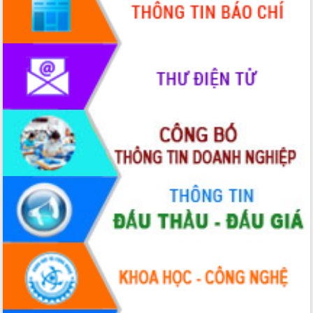
Thứ trưởng Bộ Y tế làm việc với tỉnh
Đắk Lắk về phát triển nhân lực y tế
cho trạm y tế cấp xã
Du lịch Đắk Lắk nâng tầm trải nghiệm
du khách thông qua Hệ thống cơ sở dữ
liệu và Bản đồ số
Tập huấn ứng dụng trí tuệ nhân tạo (AI)
trong thương mại điện tử năm 2026
Đoàn đại biểu Quốc hội tỉnh Đắk Lắk
trao đổi thông tin trước Kỳ họp thứ
nhất, Quốc hội khóa XVI
Quyết liệt cải cách hành chính, khơi
thông nguồn lực phát triển
Nâng cao hiệu lực, hiệu quả HĐND
tỉnh thông qua hiện đại hóa hành chính
Xã Ea Phê gắn cải cách hành chính với
chuyển đổi số
Phó Chủ tịch Thường trực UBND tỉnh
Hồ Thị Nguyên Thảo làm việc tại Trung
tâm Phục vụ hành chính công xã Ea
Phê