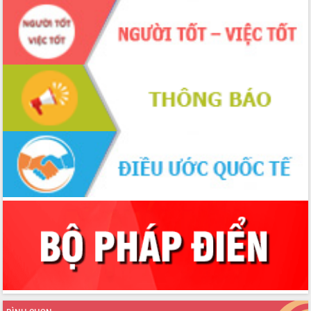
Hội nghị Ban Chấp hành Đảng bộ tỉnh
Đắk Lắk lần thứ 2 (mở rộng)
Tập trung giải phóng mặt bằng, đẩy
nhanh tiến độ Tuyến đường bộ ven
biển
Gỡ khó, khởi công xây dựng, sửa chữa
toàn bộ nhà ở cho hộ dân đúng tiến độ
đề ra
UBND tỉnh Đắk Lắk tổng kết công tác
quốc phòng, quân sự địa phương năm
2025
Tập trung triển khai quyết liệt, đồng bộ
các giải pháp nhằm thực hiện hiệu quả
các nhiệm vụ đề ra năm 2025
Phát huy vai trò của người có uy tín
trong phòng chống tảo hôn và hôn
nhân cận huyết thống
Nông sản Tây Nguyên thu hút doanh
nghiệp nước ngoài
Đắk Lắk định vị thương hiệu du lịch
“Biển – Rừng – Cà phê” trong không