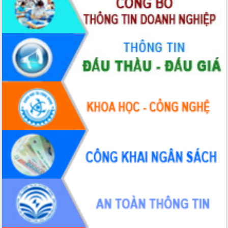
chúc mừng các bệnh viện nhân Ngày
Thầy thuốc Việt Nam
Rộn ràng lễ hội truyền thống Sông
nước Đà Nông lần thứ I năm 2026
Kỳ họp Chuyên đề lần thứ Năm, HĐND
tỉnh Đắk Lắk thông qua các nghị quyết
quan trọng
Thống nhất danh sách giới thiệu ứng
cử đại biểu Quốc hội khoá XVI và đại
biểu HĐND tỉnh Đắk Lắk, nhiệm kỳ
2026-2031
Phát động hai phong trào thi đua quan
trọng trong kỷ nguyên mới
Hội nghị lần thứ tư Ban Chỉ đạo công
tác bầu cử tỉnh Đắk Lắk
Hội nghị Báo cáo viên Trung ương
tháng 01/2026
Phó Thủ tướng Hồ Quốc Dũng đánh giá
cao kết quả Chiến dịch Quang Trung
tại Đắk Lắk