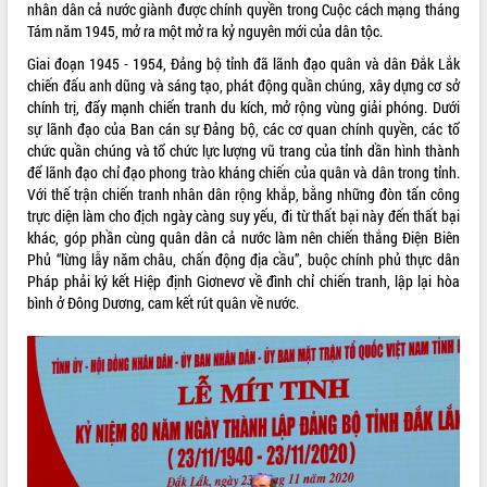
nhân dân cả nước giành được chính quyền trong Cuộc cách mạng tháng
phá cơ chế - Hợp tác công tư
Tám năm 1945, mở ra một mở ra kỷ nguyên mới của dân tộc.
Đề án 06 tạo bước ngoặt đột phá trong
cải cách hành chính tỉnh Đắk Lắk
Giai đoạn 1945 - 1954, Đảng bộ tỉnh đã lãnh đạo quân và dân Đắk Lắk
chiến đấu anh dũng và sáng tạo, phát động quần chúng, xây dựng cơ sở
Kết nối tour, đẩy mạnh chuyển đổi số
chính trị, đẩy mạnh chiến tranh du kích, mở rộng vùng giải phóng. Dưới
để phát triển du lịch Đắk Lắk
sự lãnh đạo của Ban cán sự Đảng bộ, các cơ quan chính quyền, các tổ
Khởi động Dự án Đầu tư xây dựng hạ
chức quần chúng và tổ chức lực lượng vũ trang của tỉnh dần hình thành
tầng kỹ thuật Cụm công nghiệp Tân
để lãnh đạo chỉ đạo phong trào kháng chiến của quân và dân trong tỉnh.
Tiến
Với thế trận chiến tranh nhân dân rộng khắp, bằng những đòn tấn công
Gặp mặt các cơ quan báo chí nhân Kỷ
trực diện làm cho địch ngày càng suy yếu, đi từ thất bại này đến thất bại
niệm 101 năm Ngày Báo chí Cách
khác, góp phần cùng quân dân cả nước làm nên chiến thắng Điện Biên
mạng Việt Nam
Phủ “lừng lẫy năm châu, chấn động địa cầu”, buộc chính phủ thực dân
Đắk Lắk sơ kết 4 năm triển khai thực
Pháp phải ký kết Hiệp định Giơnevơ về đình chỉ chiến tranh, lập lại hòa
hiện Đề án 06 của Chính phủ
bình ở Đông Dương, cam kết rút quân về nước.
Họp báo thông tin về Hội nghị Công bố
Quy hoạch và Xúc tiến đầu tư tỉnh Đắk
Lắk
Khơi thông điểm nghẽn, đẩy nhanh
giải ngân vốn khắc phục thiên tai
HĐND tỉnh thông qua điều chỉnh Quy
hoạch tỉnh thời kỳ 2021-2030