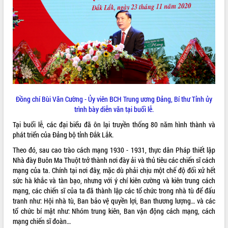
VIDEO
Loading the player...
Khám bệnh, cấp phát thuốc miễn phí
và tặng quà người dân xã Cư Pui
Hội nghị UBND tỉnh Đắk Lắk thường kỳ
tháng 7/2026
Lễ truy tặng danh hiệu “Bà Mẹ Việt
Đồng chí Bùi Văn Cường - Ủy viên BCH Trung ương Đảng, Bí thư Tỉnh ủy
Nam Anh hùng” và trao Huân chương
trình bày diễn văn tại buổi lễ.
Lao động
Tại buổi lễ, các đại biểu đã ôn lại truyền thống 80 năm hình thành và
ALBUM ẢNH
UBND tỉnh Đắk Lắk triển khai nhiệm
phát triển của Đảng bộ tỉnh Đắk Lắk.
vụ 6 tháng cuối năm 2026
Theo đó, sau cao trào cách mạng 1930 - 1931, thực dân Pháp thiết lập
Kỳ họp thứ Hai, Hội đồng nhân dân
Nhà đày Buôn Ma Thuột trở thành nơi đày ải và thủ tiêu các chiến sĩ cách
tỉnh khóa XI quyết nghị nhiều nội dung
mạng của ta. Chính tại nơi đây, mặc dù phải chịu một chế độ đối xử hết
quan trọng
sức hà khắc và tàn bạo, nhưng với ý chí kiên cường và kiên trung cách
Bí thư Tỉnh ủy Lương Nguyễn Minh
mạng, các chiến sĩ của ta đã thành lập các tổ chức trong nhà tù để đấu
Triết thăm, tặng quà người có công với
tranh như: Hội nhà tù, Ban bảo vệ quyền lợi, Ban thương lượng… và các
cách mạng
tổ chức bí mật như: Nhóm trung kiên, Ban vận động cách mạng, cách
Rà soát, hoàn thiện hệ thống thiết chế
mạng chiến sĩ đoàn…
văn hóa, thể thao đáp ứng yêu cầu
LIÊN KẾT WEB