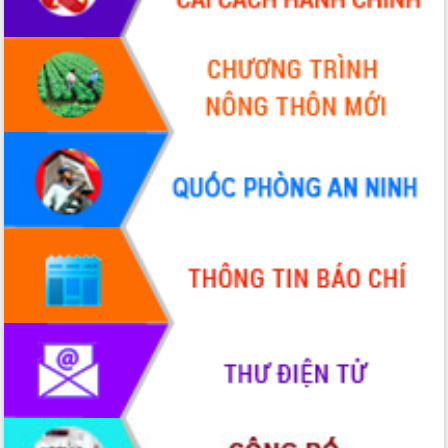
2026-2031
Đảm bảo cuộc bầu cử đại biểu Quốc
hội và đại biểu HĐND các cấp diễn ra
an toàn, hiệu quả, đúng quy định
Thủ tướng Chính phủ Phạm Minh Chính
kiểm tra, chỉ đạo hoàn thành các dự
án cao tốc và thăm khu tái định cư tại
Đắk Lắk
Sôi nổi Hội đua ngựa truyền thống Gò
Thì Thùng mừng Xuân Bính Ngọ 2026
Lãnh đạo tỉnh dâng hương tưởng niệm
tại Đập Đồng Cam đầu Xuân Bính Ngọ
Ngành nông nghiệp phấn đấu tăng
trưởng đạt 5,86% trong năm 2026
UBND tỉnh Đắk Lắk triển khai công tác
quốc phòng, quân sự địa phương năm
2026
Đắk Lắk tập trung toàn lực khắc phục
tồn tại IUU, sẵn sàng làm việc với
Đoàn thanh tra EC
Chủ tịch UBND tỉnh Tạ Anh Tuấn thăm,