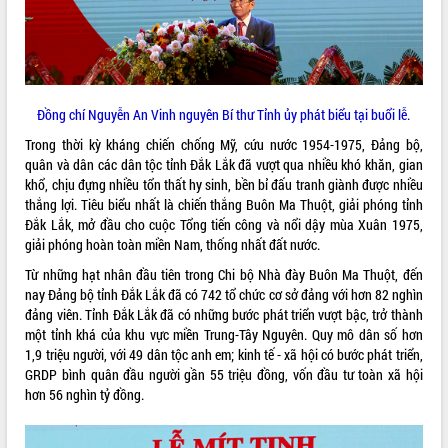
Hội thảo góp ý hồ sơ điều chỉnh quy
hoạch tỉnh Đắk Lắk thời kỳ 2021-2030,
tầm nhìn đến năm 2050
Nâng cao hiệu quả hoạt động của các
doanh nghiệp nhà nước
Đồng chí Nguyễn An Vinh nguyên Bí thư Tỉnh ủy phát biểu tại buổi lễ.
Hội nghị triển khai kết nối mạng
truyền số liệu chuyên dùng phục vụ cơ
Trong thời kỳ kháng chiến chống Mỹ, cứu nước 1954-1975, Đảng bộ,
quan Đảng, Nhà nước
quân và dân các dân tộc tỉnh Đắk Lắk đã vượt qua nhiều khó khăn, gian
Lễ phát động chuỗi hoạt động chung
khổ, chịu đựng nhiều tổn thất hy sinh, bền bỉ đấu tranh giành được nhiều
tay làm sạch môi trường
thắng lợi. Tiêu biểu nhất là chiến thắng Buôn Ma Thuột, giải phóng tỉnh
Đắk Lắk, mở đầu cho cuộc Tổng tiến công và nổi dậy mùa Xuân 1975,
Xã Ea Kar bước chuyển mình trong
giải phóng hoàn toàn miền Nam, thống nhất đất nước.
công tác cải cách hành chính mô hình
mới
Từ những hạt nhân đầu tiên trong Chi bộ Nhà đày Buôn Ma Thuột, đến
UBND tỉnh họp báo định kỳ tháng 4
nay Đảng bộ tỉnh Đắk Lắk đã có 742 tổ chức cơ sở đảng với hơn 82 nghìn
năm 2026
đảng viên. Tỉnh Đắk Lắk đã có những bước phát triển vượt bậc, trở thành
một tỉnh khá của khu vực miền Trung-Tây Nguyên. Quy mô dân số hơn
Hội thảo khoa học “Giải pháp thúc đẩy
1,9 triệu người, với 49 dân tộc anh em; kinh tế - xã hội có bước phát triển,
phát triển nền kinh tế xanh tại tỉnh
GRDP bình quân đầu người gần 55 triệu đồng, vốn đầu tư toàn xã hội
Đắk Lắk”
hơn 56 nghìn tỷ đồng.
Tăng cường giám sát, đôn đốc thực
hiện nhiệm vụ quản lý tài sản công
hàng tuần