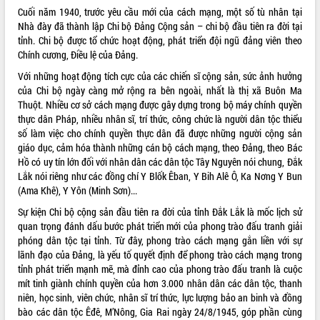
Cuối năm 1940, trước yêu cầu mới của cách mạng, một số tù nhân tại
phát triển mới
Nhà đày đã thành lập Chi bộ Đảng Cộng sản – chi bộ đầu tiên ra đời tại
Thường trực HĐND tỉnh Đắk Lắk gặp
tỉnh. Chi bộ được tổ chức hoạt động, phát triển đội ngũ đảng viên theo
mặt Đoàn chuyên gia y tế TP. Hồ Chí
Chính cương, Điều lệ của Đảng.
Minh
THỐNG KÊ TRUY CẬP
Với những hoạt động tích cực của các chiến sĩ cộng sản, sức ảnh hưởng
Lễ truy điệu và an táng hài cốt liệt sĩ
của Chi bộ ngày càng mở rộng ra bên ngoài, nhất là thị xã Buôn Ma
tại Nghĩa trang Liệt sĩ xã Sơn Hòa
Hôm nay:
21750
Thuột. Nhiều cơ sở cách mạng được gây dựng trong bộ máy chính quyền
Bàn giải pháp tháo gỡ khó khăn trong
Tất cả:
66067073
thực dân Pháp, nhiều nhân sĩ, trí thức, công chức là người dân tộc thiểu
xuất khẩu sầu riêng và triển khai quy
số làm việc cho chính quyền thực dân đã được những người cộng sản
định EUDR
giáo dục, cảm hóa thành những cán bộ cách mạng, theo Đảng, theo Bác
Thứ trưởng Bộ Nông nghiệp và Môi
Hồ có uy tín lớn đối với nhân dân các dân tộc Tây Nguyên nói chung, Đắk
trường Nguyễn Hoàng Hiệp khảo sát
Lắk nói riêng như các đồng chí Y Blốk Êban, Y Bih Alê Ô, Ka Nơng Y Bun
vùng trồng và doanh nghiệp đóng gói
(Ama Khê), Y Yôn (Minh Sơn)...
sầu riêng tại Đắk Lắk
Sự kiện Chi bộ cộng sản đầu tiên ra đời của tỉnh Đắk Lắk là mốc lịch sử
Trình diễn nghệ thuật chế biến các
quan trọng đánh dấu bước phát triển mới của phong trào đấu tranh giải
món ăn từ sầu riêng
phóng dân tộc tại tỉnh. Từ đây, phong trào cách mạng gắn liền với sự
Đắk Lắk công bố Quy hoạch và xúc
lãnh đạo của Đảng, là yếu tố quyết định để phong trào cách mạng trong
tiến đầu tư tỉnh
tỉnh phát triển mạnh mẽ, mà đỉnh cao của phong trào đấu tranh là cuộc
Ngành cá ngừ Đắk Lắk chủ động thích
mít tinh giành chính quyền của hơn 3.000 nhân dân các dân tộc, thanh
ứng để giữ vững thị trường xuất khẩu
niên, học sinh, viên chức, nhân sĩ trí thức, lực lượng bảo an binh và đồng
bào các dân tộc Êđê, M’Nông, Gia Rai ngày 24/8/1945, góp phần cùng
Diễn đàn Kinh tế tư nhân Việt Nam đột