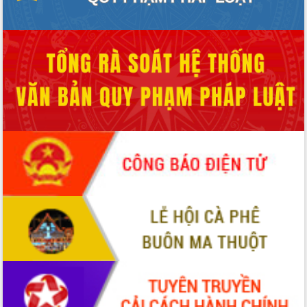
hai con số trong năm 2026
Tổ chức trang trọng Lễ hội Đền thờ
Lương Văn Chánh năm 2026
Phó Bí thư Tỉnh ủy Đắk Lắk Đỗ Hữu
Huy giữ chức Bí thư Đảng ủy Ủy Ban
Nhân dân tỉnh
Bệnh án điện tử thúc đẩy chuyển đổi
số y tế tại Đắk Lắk
Chuyển đổi số thư viện: Mở rộng
không gian tri thức trong thời đại số
Đánh giá, rút kinh nghiệm công tác tổ
chức diễn tập trước ngày bầu cử
Chương trình “Gặp gỡ hữu nghị –
Friendship Meeting New Year 2026”
Bầu cử Quốc hội và HĐND: Cử tri Đắk
Lắk gửi gắm niềm tin, kỳ vọng vào lá
phiếu
Đắk Lắk sẵn sàng các điều kiện cho
Ngày hội bầu cử đại biểu Quốc hội
khóa XVI và HĐND các cấp nhiệm kỳ