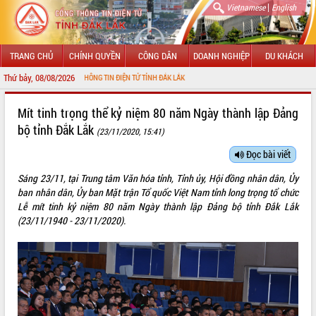
|
Vietnamese
English
TRANG CHỦ
CHÍNH QUYỀN
CÔNG DÂN
DOANH NGHIỆP
DU KHÁCH
Thứ bảy, 08/08/2026
ỚI CỔNG THÔNG TIN ĐIỆN TỬ TỈNH ĐẮK LẮK
GIỚI THIỆU
Mít tinh trọng thể kỷ niệm 80 năm Ngày thành lập Đảng
bộ tỉnh Đắk Lắk
(23/11/2020, 15:41)
LÃNH ĐẠO UBND TỈNH
Đọc bài viết
TIN TỨC SỰ KIỆN
Sáng 23/11, tại Trung tâm Văn hóa tỉnh, Tỉnh ủy, Hội đồng nhân dân, Ủy
SỞ, BAN, NGÀNH
ban nhân dân, Ủy ban Mặt trận Tổ quốc Việt Nam tỉnh long trọng tổ chức
Lễ mít tinh kỷ niệm 80 năm Ngày thành lập Đảng bộ tỉnh Đắk Lắk
UBND CÁC XÃ, PHƯỜNG
(23/11/1940 - 23/11/2020).
THÔNG TIN CHỈ ĐẠO ĐIỀU HÀNH
HỆ THỐNG VĂN BẢN
VĂN BẢN HĐND TỈNH