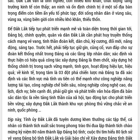
sắc. Đắk Lắk vẫn là tỉnh nghèo, còn nhiều khó khăn, chất lượng tăng
Hòn Yến phát triển du lịch gắn với bảo
trưởng kinh tế còn thấp; an ninh và ổn định chính trị ở một số địa bàn
tồn biển
trọng điểm còn tiềm ẩn yếu tố phức tạp; đời sống nhân dân ở vùng sâu,
Lấy ý kiến điều chỉnh Quy hoạch tỉnh
vùng xa, vùng biên giới còn nhiều khó khăn, thiếu thốn.
Đắk Lắk thời kỳ 2021-2030, tầm nhìn
đến năm 2050
Để Đắk Lắk tiếp tục phát triển mạnh mẽ và toàn diện trong thời gian tới,
Đảng bộ, chính quyền, quân và dân Đắk Lắk cần phát huy truyền thống
Phát động chiến dịch 30 ngày đêm
cách mạng vẻ vang, tinh thần đoàn kết, dân chủ, kỷ cương, đổi mới, năng
giải phóng mặt bằng Tuyến đường bộ
động, sáng tạo. Trước hết, phải tiếp tục giữ gìn, củng cố, vun đắp cho sự
ven biển
đoàn kết thống nhất trong Đảng và các tầng lớp nhân dân; xác định và
Đắk Lắk nỗ lực thúc đẩy tăng trưởng
thực hiện có hiệu quả công tác xây dựng Đảng là then chốt, xây dựng hệ
kinh tế từ 10% trở lên trong Quý
thống chính trị trong sạch vững mạnh, tinh gọn, hoạt động hiệu lực, hiệu
II/2026
quả; về kinh tế, trọng tâm là 03 đột phá chiến lược mà Đảng ta đã xác
Đắk Lắk ký kết thỏa thuận hợp tác về
định và các lĩnh vực mà tỉnh ưu tiên có thế mạnh như công nghiệp năng
chuyển đổi số giai đoạn 2026 – 2030
lượng tái tạo, công nghiệp chế biến sâu, nông nghiệp công nghệ cao, du
với Tập đoàn Bưu chính Viễn thông
lịch, dịch vụ; bên cạnh đó, phải giữ gìn và phát triển văn hóa đậm đà bản
Việt Nam
sắc dân tộc là nền tảng tinh thần của xã hội, tạo động lực cho phát triển
Thứ trưởng Bộ Y tế làm việc với tỉnh
bền vững; xây dựng Đắk Lắk thành khu vực phòng thủ vững chắc về an
Đắk Lắk về phát triển nhân lực y tế
ninh, quốc phòng …
cho trạm y tế cấp xã
Dịp này, Tỉnh ủy Đắk Lắk đã tuyên dương khen thưởng các tập thể, cá
Du lịch Đắk Lắk nâng tầm trải nghiệm
nhân có thành tích xuất sắc trong phong trào thi đua lập thành tích chào
du khách thông qua Hệ thống cơ sở dữ
mừng kỷ niệm 80 năm thành lập Đảng bộ tỉnh; cuộc thi tìm hiểu 80 lịch sử
liệu và Bản đồ số
vẻ vang Đảng bộ tỉnh Đắk Lắk và Giải báo chí về Xây dựng Đảng tỉnh Đắk