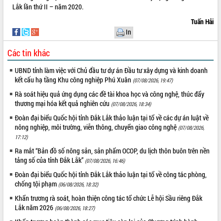
Tập huấn ứng dụng trí tuệ nhân tạo (AI)
Lắk lần thứ II – năm 2020.
trong thương mại điện tử năm 2026
Tuấn Hải
Đoàn đại biểu Quốc hội tỉnh Đắk Lắk
In
trao đổi thông tin trước Kỳ họp thứ
nhất, Quốc hội khóa XVI
Các tin khác
Quyết liệt cải cách hành chính, khơi
UBND tỉnh làm việc với Chủ đầu tư dự án Đầu tư xây dựng và kinh doanh
thông nguồn lực phát triển
kết cấu hạ tầng Khu công nghiệp Phú Xuân
(07/08/2026, 19:47)
Nâng cao hiệu lực, hiệu quả HĐND
tỉnh thông qua hiện đại hóa hành chính
Rà soát hiệu quả ứng dụng các đề tài khoa học và công nghệ, thúc đẩy
thương mại hóa kết quả nghiên cứu
(07/08/2026, 18:34)
Xã Ea Phê gắn cải cách hành chính với
chuyển đổi số
Đoàn đại biểu Quốc hội tỉnh Đắk Lắk thảo luận tại tổ về các dự án luật về
nông nghiệp, môi trường, viễn thông, chuyển giao công nghệ
Phó Chủ tịch Thường trực UBND tỉnh
(07/08/2026,
Hồ Thị Nguyên Thảo làm việc tại Trung
17:12)
tâm Phục vụ hành chính công xã Ea
Ra mắt “Bản đồ số nông sản, sản phẩm OCOP, du lịch thôn buôn trên nền
Phê
tảng số của tỉnh Đắk Lắk”
(07/08/2026, 16:46)
Xây dựng nền hành chính số đồng
Đoàn đại biểu Quốc hội tỉnh Đắk Lắk thảo luận tại tổ về công tác phòng,
hành cùng nông dân dân, doanh nghiệp
chống tội phạm
(06/08/2026, 18:32)
Giai đoạn 2026-2030, Đắk Lắk phấn
Khẩn trương rà soát, hoàn thiện công tác tổ chức Lễ hội Sầu riêng Đắk
đấu có 77% xã đạt chuẩn nông thôn
Lắk năm 2026
(06/08/2026, 18:27)
mới