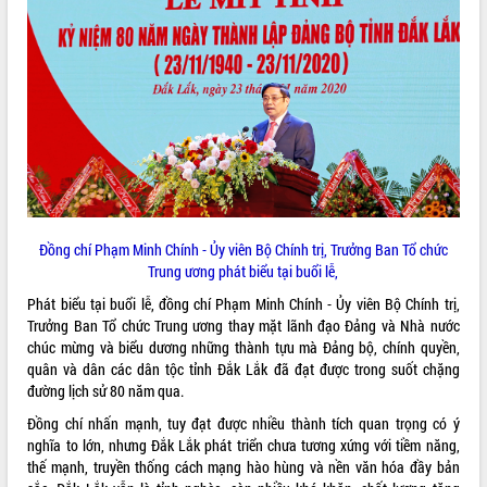
Tháo gỡ những vướng mắc, đẩy mạnh
công tác cải cách thủ tục hành chính
tại Trung tâm Phục vụ hành chính
công tỉnh
Đắk Lắk: Tôn vinh 46 giải pháp tại Hội
thi Sáng tạo Kỹ thuật 2024 - 2025
Đắk Lắk rà soát, điều chỉnh Đề án 190
về phát triển nuôi trồng thủy sản
Phó Chủ tịch UBND tỉnh Đắk Lắk
Trương Công Thái kiểm tra thực địa
Đồng chí Phạm Minh Chính - Ủy viên Bộ Chính trị, Trưởng Ban Tổ chức
Dự án cao tốc Khánh Hòa - Buôn Ma
Trung ương phát biểu tại buổi lễ,
Thuột
Định vị cà phê Việt Nam như một “di
Phát biểu tại buổi lễ, đồng chí Phạm Minh Chính - Ủy viên Bộ Chính trị,
sản sống” trong dòng chảy toàn cầu
Trưởng Ban Tổ chức Trung ương thay mặt lãnh đạo Đảng và Nhà nước
chúc mừng và biểu dương những thành tựu mà Đảng bộ, chính quyền,
Xây dựng nông thôn mới: Nâng cao đời
quân và dân các dân tộc tỉnh Đắk Lắk đã đạt được trong suốt chặng
sống người dân từ những mô hình thiết
đường lịch sử 80 năm qua.
thực
Quyết liệt tháo gỡ vướng mắc, đẩy
Đồng chí nhấn mạnh, tuy đạt được nhiều thành tích quan trọng có ý
nhanh tiến độ các dự án trọng điểm
nghĩa to lớn, nhưng Đắk Lắk phát triển chưa tương xứng với tiềm năng,
trong Khu kinh tế Nam Phú Yên
thế mạnh, truyền thống cách mạng hào hùng và nền văn hóa đầy bản