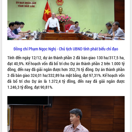
VIDEO
Đồng chí Phạm Ngọc Nghị - Chủ tịch UBND tỉnh phát biểu chỉ đạo
Tính đến ngày 12/12, dự án thành phần 2 đã bàn giao 130 ha/317,5 ha,
đạt 40,9%. Kế hoạch vốn đã bố trí cho Dự án thành phần 2 trên 1.000 tỷ
Hội nghị UBND tỉnh Đắk Lắk thường kỳ
đồng, đến nay đã giải ngân được hơn 352,76 tỷ đồng. Dự án thành phần
tháng 7/2026
3 đã bàn giao 324,01 ha/332,89 ha mặt bằng, đạt 97,31%. Kế hoạch vốn
Lễ truy tặng danh hiệu “Bà Mẹ Việt
đã bố trí cho Dự án là 1.372,4 tỷ đồng, đến nay đã giải ngân được
Nam Anh hùng” và trao Huân chương
1.246,3 tỷ đồng, đạt 90,81%.
Lao động
UBND tỉnh Đắk Lắk triển khai nhiệm
vụ 6 tháng cuối năm 2026
ALBUM ẢNH
Kỳ họp thứ Hai, Hội đồng nhân dân
tỉnh khóa XI quyết nghị nhiều nội dung
quan trọng
Bí thư Tỉnh ủy Lương Nguyễn Minh