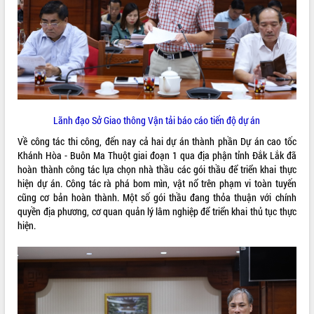
Triết thăm, tặng quà người có công với
cách mạng
Rà soát, hoàn thiện hệ thống thiết chế
văn hóa, thể thao đáp ứng yêu cầu
phát triển mới
Thường trực HĐND tỉnh Đắk Lắk gặp
LIÊN KẾT WEB
mặt Đoàn chuyên gia y tế TP. Hồ Chí
Minh
Lãnh đạo Sở Giao thông Vận tải báo cáo tiến độ dự án
Lễ truy điệu và an táng hài cốt liệt sĩ
Về công tác thi công, đến nay cả hai dự án thành phần Dự án cao tốc
tại Nghĩa trang Liệt sĩ xã Sơn Hòa
Khánh Hòa - Buôn Ma Thuột giai đoạn 1 qua địa phận tỉnh Đắk Lắk đã
THỐNG KÊ TRUY CẬP
Bàn giải pháp tháo gỡ khó khăn trong
hoàn thành công tác lựa chọn nhà thầu các gói thầu để triển khai thực
xuất khẩu sầu riêng và triển khai quy
Hôm nay:
13347
hiện dự án. Công tác rà phá bom mìn, vật nổ trên phạm vi toàn tuyến
định EUDR
cũng cơ bản hoàn thành. Một số gói thầu đang thỏa thuận với chính
Tất cả:
66026087
quyền địa phương, cơ quan quản lý lâm nghiệp để triển khai thủ tục thực
Thứ trưởng Bộ Nông nghiệp và Môi
hiện.
trường Nguyễn Hoàng Hiệp khảo sát
vùng trồng và doanh nghiệp đóng gói
sầu riêng tại Đắk Lắk
Trình diễn nghệ thuật chế biến các
món ăn từ sầu riêng
Đắk Lắk công bố Quy hoạch và xúc