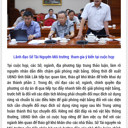
tiến đầu tư tỉnh
Ngành cá ngừ Đắk Lắk chủ động thích
ứng để giữ vững thị trường xuất khẩu
Diễn đàn Kinh tế tư nhân Việt Nam đột
phá cơ chế - Hợp tác công tư
Đề án 06 tạo bước ngoặt đột phá trong
cải cách hành chính tỉnh Đắk Lắk
Kết nối tour, đẩy mạnh chuyển đổi số
để phát triển du lịch Đắk Lắk
Lãnh đạo Sở Tài Nguyên Môi trường tham gia ý kiến tại cuộc họp
Khởi động Dự án Đầu tư xây dựng hạ
Tại cuộc họp, các Sở, ngành, địa phương tập trung thảo luận, làm rõ
tầng kỹ thuật Cụm công nghiệp Tân
nguyên nhân dẫn đến chậm giải phóng mặt bằng. Đồng thời đề xuất
Tiến
UBND tỉnh Đắk Lắk tiếp tục quan tâm, tháo gỡ khó khăn để triển khai dự
Gặp mặt các cơ quan báo chí nhân Kỷ
án thành phần 2. Trong đó, chỉ đạo các sở, ngành, chính quyền địa
niệm 101 năm Ngày Báo chí Cách
phương có dự án đi qua tiếp tục đẩy nhanh tiến độ giải phóng mặt bằng,
mạng Việt Nam
trước hết là đối với các diện tích không phải chuyển đổi mục đích sử dụng
Đắk Lắk sơ kết 4 năm triển khai thực
rừng và chuẩn bị các điều kiện để giải phóng mặt bằng đối với các diện
hiện Đề án 06 của Chính phủ
tích cần chuyển đổi mục đích sử dụng rừng ngay sau khi Trung ương
Họp báo thông tin về Hội nghị Công bố
hoàn thành thủ tục chuyển đổi. Riêng mỏ đất đắp và mỏ vật liệu thông
Quy hoạch và Xúc tiến đầu tư tỉnh Đắk
thường, UBND tỉnh cần có cuộc họp riêng để làm việc cụ thể với các
Lắk
ngành liên quan để tháo gỡ khó khăn cho các nhà thầu. Sở Tài nguyên và