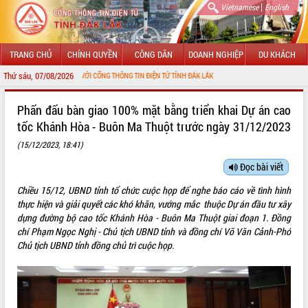
|
Vietnamese
English
TRANG CHỦ
CHÍNH QUYỀN
CÔNG DÂN
DOANH NGHIỆP
DU KHÁCH
Thứ sáu, 07/08/2026
 MỪNG ĐẾN VỚI CỔNG THÔNG TIN ĐIỆN TỬ TỈNH ĐẮK LẮK
GIỚI THIỆU
Phấn đấu bàn giao 100% mặt bằng triển khai Dự án cao
tốc Khánh Hòa - Buôn Ma Thuột trước ngày 31/12/2023
LÃNH ĐẠO UBND TỈNH
(15/12/2023, 18:41)
TIN TỨC SỰ KIỆN
Đọc bài viết
SỞ, BAN, NGÀNH
Chiều 15/12, UBND tỉnh tổ chức cuộc họp để nghe báo cáo về tình hình
thực hiện và giải quyết các khó khăn, vướng mắc thuộc Dự án đầu tư xây
UBND CÁC XÃ, PHƯỜNG
dựng đường bộ cao tốc Khánh Hòa - Buôn Ma Thuột giai đoạn 1. Đồng
chí Phạm Ngọc Nghị - Chủ tịch UBND tỉnh và đồng chí Võ Văn Cảnh-Phó
THÔNG TIN CHỈ ĐẠO ĐIỀU HÀNH
Chủ tịch UBND tỉnh đồng chủ trì cuộc họp.
HỆ THỐNG VĂN BẢN
VĂN BẢN HĐND TỈNH