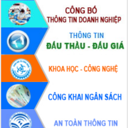
Quyền của người tiêu dùng Việt Nam
2026
Đẩy mạnh cải cách hành chính, quyết
tâm đạt được mục tiêu tăng trưởng
hai con số trong năm 2026
Tổ chức trang trọng Lễ hội Đền thờ
Lương Văn Chánh năm 2026
Phó Bí thư Tỉnh ủy Đắk Lắk Đỗ Hữu
Huy giữ chức Bí thư Đảng ủy Ủy Ban
Nhân dân tỉnh
Bệnh án điện tử thúc đẩy chuyển đổi
số y tế tại Đắk Lắk
Chuyển đổi số thư viện: Mở rộng
không gian tri thức trong thời đại số
Đánh giá, rút kinh nghiệm công tác tổ
chức diễn tập trước ngày bầu cử
Chương trình “Gặp gỡ hữu nghị –
Friendship Meeting New Year 2026”
Bầu cử Quốc hội và HĐND: Cử tri Đắk
Lắk gửi gắm niềm tin, kỳ vọng vào lá