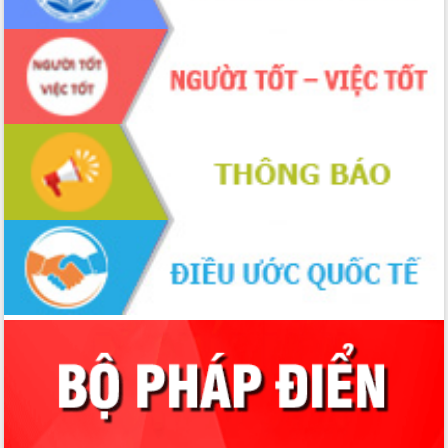
phiếu
Đắk Lắk sẵn sàng các điều kiện cho
Ngày hội bầu cử đại biểu Quốc hội
khóa XVI và HĐND các cấp nhiệm kỳ
2026-2031
Đảm bảo cuộc bầu cử đại biểu Quốc
hội và đại biểu HĐND các cấp diễn ra
an toàn, hiệu quả, đúng quy định
Thủ tướng Chính phủ Phạm Minh Chính
kiểm tra, chỉ đạo hoàn thành các dự
án cao tốc và thăm khu tái định cư tại
Đắk Lắk
Sôi nổi Hội đua ngựa truyền thống Gò
Thì Thùng mừng Xuân Bính Ngọ 2026
Lãnh đạo tỉnh dâng hương tưởng niệm
tại Đập Đồng Cam đầu Xuân Bính Ngọ
Ngành nông nghiệp phấn đấu tăng
trưởng đạt 5,86% trong năm 2026
UBND tỉnh Đắk Lắk triển khai công tác
quốc phòng, quân sự địa phương năm
2026