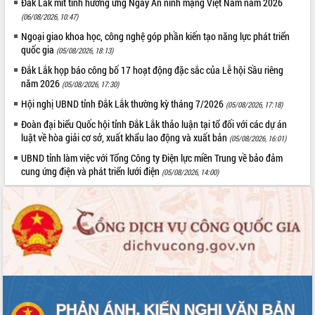
thực
Đắk Lắk mít tinh hưởng ứng Ngày An ninh mạng Việt Nam năm 2026
(06/08/2026, 10:47)
Quyết liệt tháo gỡ vướng mắc, đẩy
nhanh tiến độ các dự án trọng điểm
Ngoại giao khoa học, công nghệ góp phần kiến tạo năng lực phát triển
trong Khu kinh tế Nam Phú Yên
quốc gia
(05/08/2026, 18:13)
Hòn Yến phát triển du lịch gắn với bảo
Đắk Lắk họp báo công bố 17 hoạt động đặc sắc của Lễ hội Sầu riêng
tồn biển
năm 2026
(05/08/2026, 17:30)
Lấy ý kiến điều chỉnh Quy hoạch tỉnh
Hội nghị UBND tỉnh Đắk Lắk thường kỳ tháng 7/2026
(05/08/2026, 17:18)
Đắk Lắk thời kỳ 2021-2030, tầm nhìn
đến năm 2050
Đoàn đại biểu Quốc hội tỉnh Đắk Lắk thảo luận tại tổ đối với các dự án
luật về hòa giải cơ sở, xuất khẩu lao động và xuất bản
(05/08/2026, 16:01)
Phát động chiến dịch 30 ngày đêm
giải phóng mặt bằng Tuyến đường bộ
UBND tỉnh làm việc với Tổng Công ty Điện lực miền Trung về bảo đảm
ven biển
cung ứng điện và phát triển lưới điện
(05/08/2026, 14:00)
Đắk Lắk nỗ lực thúc đẩy tăng trưởng
kinh tế từ 10% trở lên trong Quý
II/2026
Đắk Lắk ký kết thỏa thuận hợp tác về
chuyển đổi số giai đoạn 2026 – 2030
với Tập đoàn Bưu chính Viễn thông
Việt Nam
Thứ trưởng Bộ Y tế làm việc với tỉnh
Đắk Lắk về phát triển nhân lực y tế