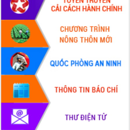
Giai đoạn 2026-2030, Đắk Lắk phấn
đấu có 77% xã đạt chuẩn nông thôn
mới
Chuyển đổi số 'mở đường' cho nông
nghiệp Đắk Lắk tăng trưởng bứt phá
Triển khai đồng bộ đo đạc, lập hồ sơ
địa chính, hoàn thiện cơ sở dữ liệu đất
đai
Ứng dụng sinh trắc học - Bước tiến
trong hành trình chuyển đổi số tại Đắk
Lắk
Đắk Lắk nâng cao hiệu quả công tác
Đảng từ Sổ tay đảng viên điện tử
Đắk Lắk đẩy mạnh nuôi biển công
nghệ, hướng tới phát triển thủy sản
bền vững
Tập huấn nâng cao năng lực triển khai
chuyển đổi số cho cán bộ, công chức
cấp xã
Đắk Lắk phát động hưởng ứng Ngày