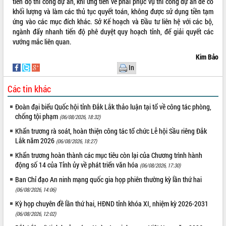
tiến độ thi công dự án, khi ứng tiền về phải phục vụ thi công dự án để có
Đắk Lắk”
khối lượng và làm các thủ tục quyết toán, không được sử dụng tiền tạm
Tăng cường giám sát, đôn đốc thực
ứng vào các mục đích khác. Sở Kế hoạch và Đầu tư liên hệ với các bộ,
hiện nhiệm vụ quản lý tài sản công
ngành đẩy nhanh tiến độ phê duyệt quy hoạch tỉnh, để giải quyết các
hàng tuần
vướng mắc liên quan.
Tháo gỡ những vướng mắc, đẩy mạnh
Kim Bảo
công tác cải cách thủ tục hành chính
In
tại Trung tâm Phục vụ hành chính
công tỉnh
Các tin khác
Đắk Lắk: Tôn vinh 46 giải pháp tại Hội
thi Sáng tạo Kỹ thuật 2024 - 2025
Đoàn đại biểu Quốc hội tỉnh Đắk Lắk thảo luận tại tổ về công tác phòng,
chống tội phạm
(06/08/2026, 18:32)
Đắk Lắk rà soát, điều chỉnh Đề án 190
về phát triển nuôi trồng thủy sản
Khẩn trương rà soát, hoàn thiện công tác tổ chức Lễ hội Sầu riêng Đắk
Lắk năm 2026
Phó Chủ tịch UBND tỉnh Đắk Lắk
(06/08/2026, 18:27)
Trương Công Thái kiểm tra thực địa
Khẩn trương hoàn thành các mục tiêu còn lại của Chương trình hành
Dự án cao tốc Khánh Hòa - Buôn Ma
động số 14 của Tỉnh ủy về phát triển văn hóa
(06/08/2026, 17:30)
Thuột
Ban Chỉ đạo An ninh mạng quốc gia họp phiên thường kỳ lần thứ hai
Định vị cà phê Việt Nam như một “di
(06/08/2026, 14:06)
sản sống” trong dòng chảy toàn cầu
Kỳ họp chuyên đề lần thứ hai, HĐND tỉnh khóa XI, nhiệm kỳ 2026-2031
Xây dựng nông thôn mới: Nâng cao đời
(06/08/2026, 12:02)
sống người dân từ những mô hình thiết