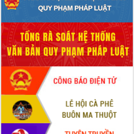
cho trạm y tế cấp xã
Du lịch Đắk Lắk nâng tầm trải nghiệm
du khách thông qua Hệ thống cơ sở dữ
liệu và Bản đồ số
Tập huấn ứng dụng trí tuệ nhân tạo (AI)
trong thương mại điện tử năm 2026
Đoàn đại biểu Quốc hội tỉnh Đắk Lắk
trao đổi thông tin trước Kỳ họp thứ
nhất, Quốc hội khóa XVI
Quyết liệt cải cách hành chính, khơi
thông nguồn lực phát triển
Nâng cao hiệu lực, hiệu quả HĐND
tỉnh thông qua hiện đại hóa hành chính
Xã Ea Phê gắn cải cách hành chính với
chuyển đổi số
Phó Chủ tịch Thường trực UBND tỉnh
Hồ Thị Nguyên Thảo làm việc tại Trung
tâm Phục vụ hành chính công xã Ea
Phê
Xây dựng nền hành chính số đồng
hành cùng nông dân dân, doanh nghiệp