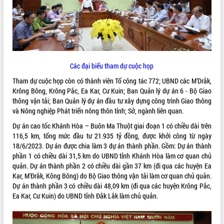
ĐIỂM TIN VĂN BẢN
QUY HOẠCH - KẾ HOẠCH
Các đại biểu tham dự cuộc họp
Tham dự cuộc họp còn có thành viên Tổ công tác 772; UBND các M’Drắk,
Krông Bông, Krông Pắc, Ea Kar, Cư Kuin; Ban Quản lý dự án 6 - Bộ Giao
thông vận tải; Ban Quản lý dự án đầu tư xây dựng công trình Giao thông
và Nông nghiệp Phát triển nông thôn tỉnh; Sở, ngành liên quan.
Dự án cao tốc Khánh Hòa – Buôn Ma Thuột giai đoạn 1 có chiều dài trên
116,5 km, tổng mức đầu tư 21.935 tỷ đồng, được khởi công từ ngày
18/6/2023. Dự án được chia làm 3 dự án thành phần. Gồm: Dự án thành
phần 1 có chiều dài 31,5 km do UBND tỉnh Khánh Hòa làm cơ quan chủ
quản. Dự án thành phần 2 có chiều dài gần 37 km (đi qua các huyện Ea
Kar, M’Đrắk, Kông Bông) do Bộ Giao thông vận tải làm cơ quan chủ quản.
Dự án thành phần 3 có chiều dài 48,09 km (đi qua các huyện Krông Pắc,
Ea Kar, Cư Kuin) do UBND tỉnh Đắk Lắk làm chủ quản.