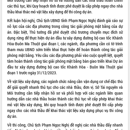
Môi trường cần tiếp nhận hờ sơ và hướng dẫn các nhà thầu hoàn chỉnh
Khơi thông điểm nghẽn, đẩy nhanh
các thủ tục, khi Quy hoạch tỉnh được phê duyệt là cấp phép ngay cho nhà
giải ngân vốn khắc phục thiên tai
thầu khai thác mỏ vật liệu xây dựng để thi công dự án.
HĐND tỉnh thông qua điều chỉnh Quy
hoạch tỉnh thời kỳ 2021-2030
Kết luận hội nghị, Chủ tịch UBND tỉnh Phạm Ngọc Nghị đánh giá cáo sự
nỗ lực của các địa phương trong công tác giải phóng mặt bằng của dự
Hội thảo góp ý hồ sơ điều chỉnh quy
án. Đặc biệt, Thủ tướng đã phê duyệt chủ trương chuyển mục đích sử
hoạch tỉnh Đắk Lắk thời kỳ 2021-2030,
dụng rừng để thực hiện dự án đầu tư xây dựng đường bộ cao tốc Khánh
tầm nhìn đến năm 2050
Hòa-Buôn Ma Thuột giai đoạn I, các ngành, địa phương cần có tờ trình
Nâng cao hiệu quả hoạt động của các
tham mưu UBND sớm triển khai thực hiện để hoàn thành công tác giải
doanh nghiệp nhà nước
phóng mặt bằng. Yêu cầu các địa phương phải vào cuộc quyết liệt, quyết
Hội nghị triển khai kết nối mạng
tâm hoàn thành công tác giải phóng mặt bằng bàn giao triển khai Dự án
truyền số liệu chuyên dùng phục vụ cơ
đầu tư xây dựng đường bộ cao tốc Khánh Hòa - Buôn Ma Thuột giai
quan Đảng, Nhà nước
đoạn 1 trước ngày 31/12/2023.
Lễ phát động chuỗi hoạt động chung
Về vật liệu xây dựng, các ngành chức năng cần vận dụng cơ chế đặc thù
tay làm sạch môi trường
để giải quyết nhanh thủ tục cho các nhà thầu, đơn vị. Sở Tài nguyên và
Xã Ea Kar bước chuyển mình trong
Môi trường cần tiếp nhận hồ sơ và phối hợp với các ngành liên quan
công tác cải cách hành chính mô hình
hướng dẫn các nhà thầu hoàn thành các thủ tục về cấp phép khai thác
mới
mỏ vật liệu xây dựng, khi quy hoạch tỉnh được phê duyệt thì cấp phép
UBND tỉnh họp báo định kỳ tháng 4
ngay cho các nhà thầu để khai thác vật liệu xây dựng phục vụ thi công
năm 2026
dự án.
Hội thảo khoa học “Giải pháp thúc đẩy
Về thi công, Chủ tịch Phạm Ngọc Nghị đề nghị các nhà thầu đẩy nhanh
phát triển nền kinh tế xanh tại tỉnh