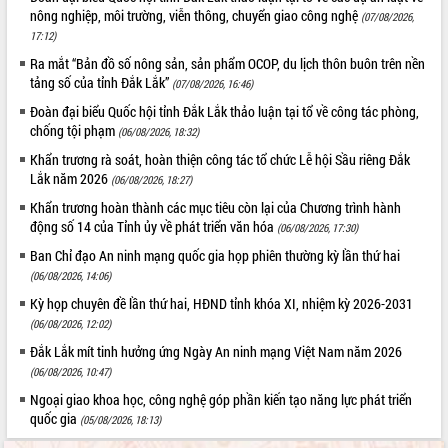
Tập huấn ứng dụng trí tuệ nhân tạo (AI)
nông nghiệp, môi trường, viễn thông, chuyển giao công nghệ
(07/08/2026,
trong thương mại điện tử năm 2026
17:12)
Đoàn đại biểu Quốc hội tỉnh Đắk Lắk
Ra mắt “Bản đồ số nông sản, sản phẩm OCOP, du lịch thôn buôn trên nền
trao đổi thông tin trước Kỳ họp thứ
tảng số của tỉnh Đắk Lắk”
(07/08/2026, 16:46)
nhất, Quốc hội khóa XVI
Đoàn đại biểu Quốc hội tỉnh Đắk Lắk thảo luận tại tổ về công tác phòng,
Quyết liệt cải cách hành chính, khơi
chống tội phạm
(06/08/2026, 18:32)
thông nguồn lực phát triển
Khẩn trương rà soát, hoàn thiện công tác tổ chức Lễ hội Sầu riêng Đắk
Nâng cao hiệu lực, hiệu quả HĐND
Lắk năm 2026
(06/08/2026, 18:27)
tỉnh thông qua hiện đại hóa hành chính
Khẩn trương hoàn thành các mục tiêu còn lại của Chương trình hành
Xã Ea Phê gắn cải cách hành chính với
động số 14 của Tỉnh ủy về phát triển văn hóa
(06/08/2026, 17:30)
chuyển đổi số
Ban Chỉ đạo An ninh mạng quốc gia họp phiên thường kỳ lần thứ hai
Phó Chủ tịch Thường trực UBND tỉnh
(06/08/2026, 14:06)
Hồ Thị Nguyên Thảo làm việc tại Trung
tâm Phục vụ hành chính công xã Ea
Kỳ họp chuyên đề lần thứ hai, HĐND tỉnh khóa XI, nhiệm kỳ 2026-2031
Phê
(06/08/2026, 12:02)
Xây dựng nền hành chính số đồng
Đắk Lắk mít tinh hưởng ứng Ngày An ninh mạng Việt Nam năm 2026
hành cùng nông dân dân, doanh nghiệp
(06/08/2026, 10:47)
Giai đoạn 2026-2030, Đắk Lắk phấn
Ngoại giao khoa học, công nghệ góp phần kiến tạo năng lực phát triển
đấu có 77% xã đạt chuẩn nông thôn
quốc gia
(05/08/2026, 18:13)
mới