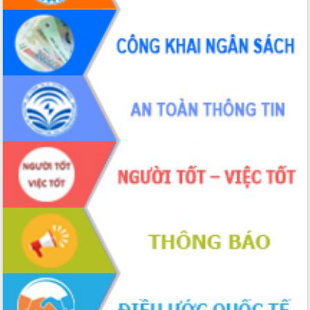
chúc mừng các bệnh viện nhân Ngày
Thầy thuốc Việt Nam
Rộn ràng lễ hội truyền thống Sông
nước Đà Nông lần thứ I năm 2026
Kỳ họp Chuyên đề lần thứ Năm, HĐND
tỉnh Đắk Lắk thông qua các nghị quyết
quan trọng
Thống nhất danh sách giới thiệu ứng
cử đại biểu Quốc hội khoá XVI và đại
biểu HĐND tỉnh Đắk Lắk, nhiệm kỳ
2026-2031
Phát động hai phong trào thi đua quan
trọng trong kỷ nguyên mới
Hội nghị lần thứ tư Ban Chỉ đạo công
tác bầu cử tỉnh Đắk Lắk
Hội nghị Báo cáo viên Trung ương
tháng 01/2026
Phó Thủ tướng Hồ Quốc Dũng đánh giá
cao kết quả Chiến dịch Quang Trung
tại Đắk Lắk