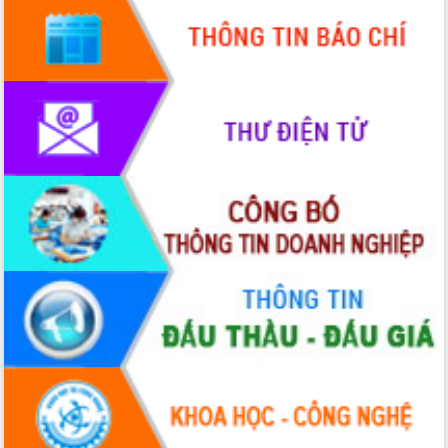
2026-2031
Đảm bảo cuộc bầu cử đại biểu Quốc
hội và đại biểu HĐND các cấp diễn ra
an toàn, hiệu quả, đúng quy định
Thủ tướng Chính phủ Phạm Minh Chính
kiểm tra, chỉ đạo hoàn thành các dự
án cao tốc và thăm khu tái định cư tại
Đắk Lắk
Sôi nổi Hội đua ngựa truyền thống Gò
Thì Thùng mừng Xuân Bính Ngọ 2026
Lãnh đạo tỉnh dâng hương tưởng niệm
tại Đập Đồng Cam đầu Xuân Bính Ngọ
Ngành nông nghiệp phấn đấu tăng
trưởng đạt 5,86% trong năm 2026
UBND tỉnh Đắk Lắk triển khai công tác
quốc phòng, quân sự địa phương năm
2026
Đắk Lắk tập trung toàn lực khắc phục
tồn tại IUU, sẵn sàng làm việc với
Đoàn thanh tra EC
Chủ tịch UBND tỉnh Tạ Anh Tuấn thăm,