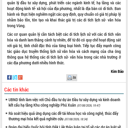
Hòn Yến phát triển du lịch gắn với bảo
quản lý đầu tư xây dựng, phát triển các ngành kinh tế, hạ tầng và các
tồn biển
hoạt động kinh tế- xã hội của địa phương, nhất là địa bàn có di tích. Ban
hành và thực hiện nghiêm ngặt các quy định, quy chuẩn có giá trị pháp lý
Lấy ý kiến điều chỉnh Quy hoạch tỉnh
nhằm bảo tồn, tôn tạo và khai thác giá trị các di tích lịch sử- văn hóa
Đắk Lắk thời kỳ 2021-2030, tầm nhìn
trong Vùng.
đến năm 2050
Phát động chiến dịch 30 ngày đêm
Các cơ quan quản lý cần tách biệt các di tích lịch sử với các di tích văn
giải phóng mặt bằng Tuyến đường bộ
hóa và danh lam thắng cảnh tự nhiên, để từ đó có quy chế hoạt động sát
ven biển
với giá trị, tính chất đặc thù của từng loại hình. Tiếp tục đẩy mạnh công
tác giáo dục truyền thống lịch sử văn hóa và cách mạng của cha ông
Đắk Lắk nỗ lực thúc đẩy tăng trưởng
thông qua hệ thống các di tích lịch sử- văn hóa trong các nhà trường ở
kinh tế từ 10% trở lên trong Quý
các địa phương dưới nhiều hình thức.
II/2026
Đắk Lắk ký kết thỏa thuận hợp tác về
Kim Bảo
chuyển đổi số giai đoạn 2026 – 2030
In
với Tập đoàn Bưu chính Viễn thông
Việt Nam
Các tin khác
Thứ trưởng Bộ Y tế làm việc với tỉnh
UBND tỉnh làm việc với Chủ đầu tư dự án Đầu tư xây dựng và kinh doanh
Đắk Lắk về phát triển nhân lực y tế
kết cấu hạ tầng Khu công nghiệp Phú Xuân
(07/08/2026, 19:47)
cho trạm y tế cấp xã
Du lịch Đắk Lắk nâng tầm trải nghiệm
Rà soát hiệu quả ứng dụng các đề tài khoa học và công nghệ, thúc đẩy
thương mại hóa kết quả nghiên cứu
du khách thông qua Hệ thống cơ sở dữ
(07/08/2026, 18:34)
liệu và Bản đồ số
Đoàn đại biểu Quốc hội tỉnh Đắk Lắk thảo luận tại tổ về các dự án luật về