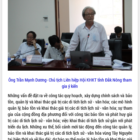
Hội thảo góp ý hồ sơ điều chỉnh quy
hoạch tỉnh Đắk Lắk thời kỳ 2021-2030,
tầm nhìn đến năm 2050
Nâng cao hiệu quả hoạt động của các
doanh nghiệp nhà nước
Hội nghị triển khai kết nối mạng
truyền số liệu chuyên dùng phục vụ cơ
quan Đảng, Nhà nước
Lễ phát động chuỗi hoạt động chung
tay làm sạch môi trường
Xã Ea Kar bước chuyển mình trong
công tác cải cách hành chính mô hình
Ông Trần Mạnh Dương- Chủ tịch Liên hiệp Hội KHKT tỉnh Đắk Nông tham
mới
gia ý kiến
UBND tỉnh họp báo định kỳ tháng 4
Những vấn đề đặt ra về công tác quy hoạch, xây dựng chính sách và bảo
năm 2026
tồn, quản lý và khai thác giá trị các di tích lịch sử - văn hóa; các mô hình
Hội thảo khoa học “Giải pháp thúc đẩy
quản lý, bảo tồn và khai thác giá trị các di tích lịch sử - văn hóa; sự tham
phát triển nền kinh tế xanh tại tỉnh
gia của cộng đồng địa phương đối với công tác bảo tồn và phát huy giá
Đắk Lắk”
trị các di tích lịch sử - văn hóa; việc khai thác di tích lịch sử gắn với phát
Tăng cường giám sát, đôn đốc thực
triển du lịch. Những xu thế, bối cảnh mới tác động đến công tác quản lý,
hiện nhiệm vụ quản lý tài sản công
bảo tồn và khai thác giá trị các di tích lịch sử - văn hóa vùng Tây Nguyên
hàng tuần
tại hiện thời và về lâu dài; dự báo xu thế quản lý, bảo tồn và khai thác giá