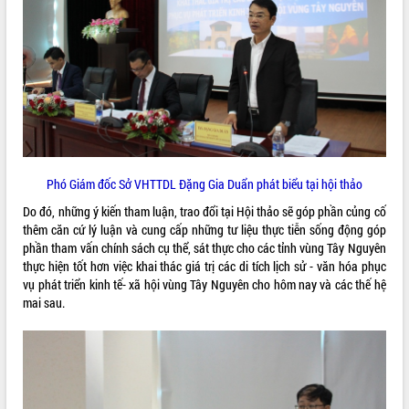
phát triển mới
Thường trực HĐND tỉnh Đắk Lắk gặp
mặt Đoàn chuyên gia y tế TP. Hồ Chí
Minh
THỐNG KÊ TRUY CẬP
Lễ truy điệu và an táng hài cốt liệt sĩ
tại Nghĩa trang Liệt sĩ xã Sơn Hòa
Hôm nay:
33929
Bàn giải pháp tháo gỡ khó khăn trong
Tất cả:
66079252
xuất khẩu sầu riêng và triển khai quy
định EUDR
Phó Giám đốc Sở VHTTDL Đặng Gia Duẩn phát biểu tại hội thảo
Thứ trưởng Bộ Nông nghiệp và Môi
Do đó, những ý kiến tham luận, trao đổi tại Hội thảo sẽ góp phần củng cố
trường Nguyễn Hoàng Hiệp khảo sát
thêm căn cứ lý luận và cung cấp những tư liệu thực tiễn sống động góp
vùng trồng và doanh nghiệp đóng gói
phần tham vấn chính sách cụ thể, sát thực cho các tỉnh vùng Tây Nguyên
sầu riêng tại Đắk Lắk
thực hiện tốt hơn việc khai thác giá trị các di tích lịch sử - văn hóa phục
Trình diễn nghệ thuật chế biến các
vụ phát triển kinh tế- xã hội vùng Tây Nguyên cho hôm nay và các thế hệ
món ăn từ sầu riêng
mai sau.
Đắk Lắk công bố Quy hoạch và xúc
tiến đầu tư tỉnh
Ngành cá ngừ Đắk Lắk chủ động thích
ứng để giữ vững thị trường xuất khẩu
Diễn đàn Kinh tế tư nhân Việt Nam đột