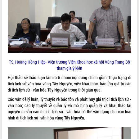
phá cơ chế - Hợp tác công tư
Đề án 06 tạo bước ngoặt đột phá trong
cải cách hành chính tỉnh Đắk Lắk
Kết nối tour, đẩy mạnh chuyển đổi số
để phát triển du lịch Đắk Lắk
Khởi động Dự án Đầu tư xây dựng hạ
tầng kỹ thuật Cụm công nghiệp Tân
Tiến
Gặp mặt các cơ quan báo chí nhân Kỷ
TS. Hoàng Hồng Hiệp- Viện trưởng Viện Khoa học xã hội Vùng Trung Bộ
niệm 101 năm Ngày Báo chí Cách
tham gia ý kiến
mạng Việt Nam
Hội thảo sẽ thảo luận làm rõ 5 nhóm nội dung chính gồm: Thực trạng di
Đắk Lắk sơ kết 4 năm triển khai thực
tích lịch sử văn hóa vùng Tây Nguyên, việc khai thác, bảo tồn giá trị các
hiện Đề án 06 của Chính phủ
di tích lịch sử - văn hóa Tây Nguyên trong thời gian qua.
Họp báo thông tin về Hội nghị Công bố
Các vấn đề lý luận, lý thuyết về bảo tồn và phát huy giá trị di tích lịch sử -
Quy hoạch và Xúc tiến đầu tư tỉnh Đắk
văn hóa; các lý thuyết về quản lý và mô hình quản lý và khai thác tài
Lắk
nguyên di sản các di tích lịch sử - văn hóa có thể vận dụng cho các loại
Khơi thông điểm nghẽn, đẩy nhanh
hình di tích lịch sử- văn hóa vùng Tây Nguyên.
giải ngân vốn khắc phục thiên tai
HĐND tỉnh thông qua điều chỉnh Quy
hoạch tỉnh thời kỳ 2021-2030