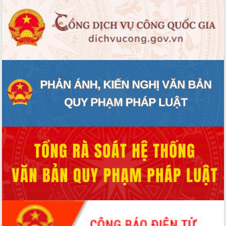
Chuyển đổi số 'mở đường' cho nông
nghiệp Đắk Lắk tăng trưởng bứt phá
Triển khai đồng bộ đo đạc, lập hồ sơ
địa chính, hoàn thiện cơ sở dữ liệu đất
đai
Ứng dụng sinh trắc học - Bước tiến
trong hành trình chuyển đổi số tại Đắk
Lắk
Đắk Lắk nâng cao hiệu quả công tác
Đảng từ Sổ tay đảng viên điện tử
Đắk Lắk đẩy mạnh nuôi biển công
nghệ, hướng tới phát triển thủy sản
bền vững
Tập huấn nâng cao năng lực triển khai
chuyển đổi số cho cán bộ, công chức
cấp xã
Đắk Lắk phát động hưởng ứng Ngày
Quyền của người tiêu dùng Việt Nam
2026
Đẩy mạnh cải cách hành chính, quyết
tâm đạt được mục tiêu tăng trưởng