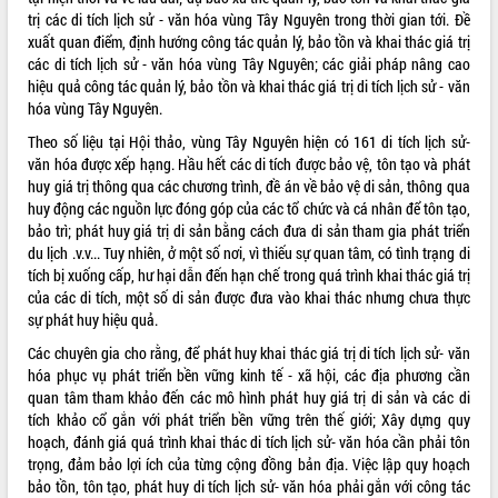
trị các di tích lịch sử - văn hóa vùng Tây Nguyên trong thời gian tới. Đề
Tháo gỡ những vướng mắc, đẩy mạnh
xuất quan điểm, định hướng công tác quản lý, bảo tồn và khai thác giá trị
công tác cải cách thủ tục hành chính
các di tích lịch sử - văn hóa vùng Tây Nguyên; các giải pháp nâng cao
tại Trung tâm Phục vụ hành chính
hiệu quả công tác quản lý, bảo tồn và khai thác giá trị di tích lịch sử - văn
công tỉnh
hóa vùng Tây Nguyên.
Đắk Lắk: Tôn vinh 46 giải pháp tại Hội
thi Sáng tạo Kỹ thuật 2024 - 2025
Theo số liệu tại Hội thảo, vùng Tây Nguyên hiện có 161 di tích lịch sử-
văn hóa được xếp hạng. Hầu hết các di tích được bảo vệ, tôn tạo và phát
Đắk Lắk rà soát, điều chỉnh Đề án 190
huy giá trị thông qua các chương trình, đề án về bảo vệ di sản, thông qua
về phát triển nuôi trồng thủy sản
huy động các nguồn lực đóng góp của các tổ chức và cá nhân để tôn tạo,
Phó Chủ tịch UBND tỉnh Đắk Lắk
bảo trì; phát huy giá trị di sản bằng cách đưa di sản tham gia phát triển
Trương Công Thái kiểm tra thực địa
du lịch .v.v... Tuy nhiên, ở một số nơi, vì thiếu sự quan tâm, có tình trạng di
Dự án cao tốc Khánh Hòa - Buôn Ma
tích bị xuống cấp, hư hại dẫn đến hạn chế trong quá trình khai thác giá trị
Thuột
của các di tích, một số di sản được đưa vào khai thác nhưng chưa thực
Định vị cà phê Việt Nam như một “di
sự phát huy hiệu quả.
sản sống” trong dòng chảy toàn cầu
Các chuyên gia cho rằng, để phát huy khai thác giá trị di tích lịch sử- văn
Xây dựng nông thôn mới: Nâng cao đời
hóa phục vụ phát triển bền vững kinh tế - xã hội, các địa phương cần
sống người dân từ những mô hình thiết
quan tâm tham khảo đến các mô hình phát huy giá trị di sản và các di
thực
tích khảo cổ gắn với phát triển bền vững trên thế giới; Xây dựng quy
Quyết liệt tháo gỡ vướng mắc, đẩy
hoạch, đánh giá quá trình khai thác di tích lịch sử- văn hóa cần phải tôn
nhanh tiến độ các dự án trọng điểm
trọng, đảm bảo lợi ích của từng cộng đồng bản địa. Việc lập quy hoạch
trong Khu kinh tế Nam Phú Yên
bảo tồn, tôn tạo, phát huy di tích lịch sử- văn hóa phải gắn với công tác