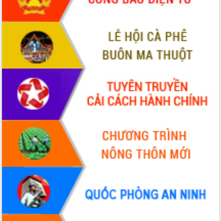
hai con số trong năm 2026
Tổ chức trang trọng Lễ hội Đền thờ
Lương Văn Chánh năm 2026
Phó Bí thư Tỉnh ủy Đắk Lắk Đỗ Hữu
Huy giữ chức Bí thư Đảng ủy Ủy Ban
Nhân dân tỉnh
Bệnh án điện tử thúc đẩy chuyển đổi
số y tế tại Đắk Lắk
Chuyển đổi số thư viện: Mở rộng
không gian tri thức trong thời đại số
Đánh giá, rút kinh nghiệm công tác tổ
chức diễn tập trước ngày bầu cử
Chương trình “Gặp gỡ hữu nghị –
Friendship Meeting New Year 2026”
Bầu cử Quốc hội và HĐND: Cử tri Đắk
Lắk gửi gắm niềm tin, kỳ vọng vào lá
phiếu
Đắk Lắk sẵn sàng các điều kiện cho
Ngày hội bầu cử đại biểu Quốc hội
khóa XVI và HĐND các cấp nhiệm kỳ