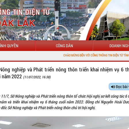
ÍNH QUYỀN
CÔNG DÂN
DOANH NGH
CHÀO MỪNG ĐẾN VỚI CỔNG THÔNG TIN ĐIỆN TỬ TỈNH ĐẮK LẮK
Nông nghiệp và Phát triển nông thôn triển khai nhiệm vụ 6 t
i năm 2022
(11/07/2022, 16:38)
Đọc bài 
 11/7, Sở Nông nghiệp và Phát triển nông thôn tổ chức Hội nghị sơ kết công tác 6 
năm và triển khai nhiệm vụ 6 tháng cuối năm 2022. Đồng chí Nguyễn Hoài Dư
đốc Sở Nông nghiệp và Phát triển nông thôn chủ trì hội nghị.