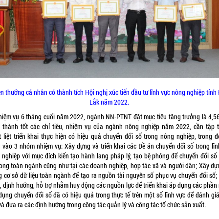
n thưởng cá nhân có thành tích Hội nghị xúc tiến đầu tư lĩnh vực nông nghiệp tỉnh
Lắk năm 2022.
hiệm vụ 6 tháng cuối năm 2022, ngành NN-PTNT đặt mục tiêu tăng trưởng là 4,5
 thành tốt các chỉ tiêu, nhiệm vụ của ngành nông nghiệp năm 2022, cần tập t
t liệt triển khai thực hiện có hiệu quả chuyển đổi số trong nông nghiệp, trong đ
g vào 3 nhóm nhiệm vụ: Xây dựng và triển khai các Đề án chuyển đổi số trong lĩn
 nghiệp với mục đích kiến tạo hành lang pháp lý, tạo bệ phóng để chuyển đổi số
rong toàn ngành cũng như tại các doanh nghiệp, hợp tác xã và người dân; Xây dự
g cơ sở dữ liệu toàn ngành để tạo ra nguồn tài nguyên số phục vụ chuyển đổi số;
, định hướng, hỗ trợ nhằm huy động các nguồn lực để triển khai áp dụng các phần
dụng chuyển đổi số đã có hiệu quả trong thực tế trên một số lĩnh vực để đánh giá
à đưa ra các định hướng trong công tác quản lý và công tác tổ chức sản xuất.