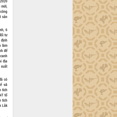
/2020
 mới,
 công
t sản
nh, 6
ổi tư
 định
n làm
nh để
h canh
i địa
 xuất
đã có
ế -xã
 tích
NT tổ
 tích
k Lắk