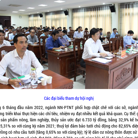
Các đại biểu tham dự hội nghị
g 6 tháng đầu năm 2022, ngành NN-PTNT phối hợp chặt chẽ với các sở, ngành
g triển khai thực hiện các chỉ tiêu, nhiệm vụ đạt nhiều kết quả khả quan. Cụ thể: g
 sản phẩm nông, lâm nghiệp, thủy sản ước đạt 6.733 tỷ đồng, bằng 32,9% kế h
 5,31% so với cùng kỳ năm 2021; thuỷ lợi đảm bảo tưới chủ động cho 82,65% diện
trồng có nhu cầu tưới (tăng 0,65% so với cùng kỳ); tỷ lệ dân cư nông thôn được sử