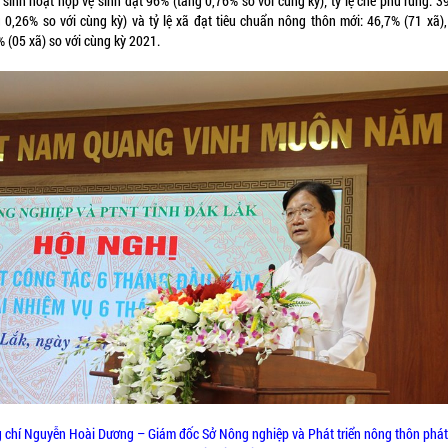
 sinh hoạt hợp vệ sinh đạt 96% (tăng 0,76% so với cùng kỳ); tỷ lệ che phủ rừng: 3
g 0,26% so với cùng kỳ) và tỷ lệ xã đạt tiêu chuẩn nông thôn mới: 46,7% (71 xã),
 (05 xã) so với cùng kỳ 2021.
 chí Nguyễn Hoài Dương – Giám đốc Sở Nông nghiệp và Phát triển nông thôn phát