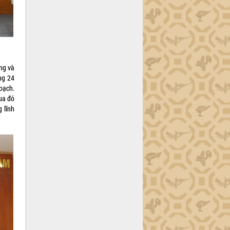
ợng và
ng 24
oạch.
qua đó
 lĩnh