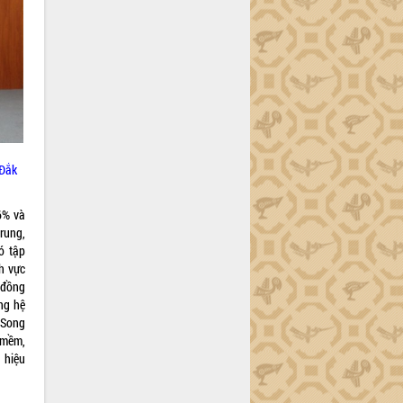
 Đắk
6% và
rung,
ó tập
h vực
 đồng
ng hệ
 Song
 mềm,
 hiệu