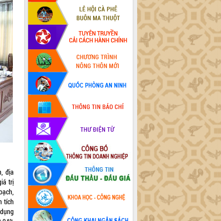
, địa
iá trị
oạch,
 tích
 dụng