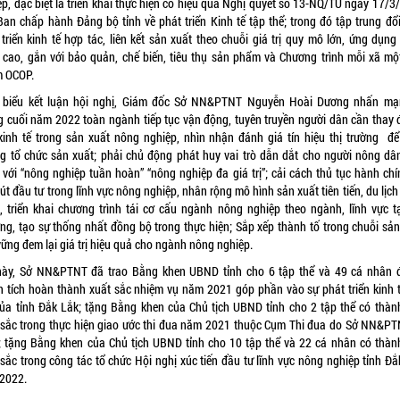
ệp, đặc biệt là triển khai thực hiện có hiệu quả Nghị quyết số 13-NQ/TU ngày 17/3
Ban chấp hành Đảng bộ tỉnh về phát triển Kinh tế tập thể; trong đó tập trung đổi
 triển kinh tế hợp tác, liên kết sản xuất theo chuỗi giá trị quy mô lớn, ứng dụng
 cao, gắn với bảo quản, chế biến, tiêu thụ sản phẩm và Chương trình mỗi xã mộ
 OCOP.
 biểu kết luận hội nghị, Giám đốc Sở NN&PTNT Nguyễn Hoài Dương nhấn mạ
g cuối năm 2022 toàn ngành tiếp tục vận động, tuyên truyền người dân cần thay đ
kinh tế trong sản xuất nông nghiệp, nhìn nhận đánh giá tín hiệu thị trường để
g tổ chức sản xuất; phải chủ động phát huy vai trò dẫn dắt cho người nông dâ
 với “nông nghiệp tuần hoàn” “nông nghiệp đa giá trị”; cải cách thủ tục hành chí
út đầu tư trong lĩnh vực nông nghiệp, nhân rộng mô hình sản xuất tiên tiến, du lịc
, triển khai chương trình tái cơ cấu ngành nông nghiệp theo ngành, lĩnh vực tạ
ng, tạo sự thống nhất đồng bộ trong thực hiện; Sắp xếp thành tố trong chuỗi sản
ững đem lại giá trị hiệu quả cho ngành nông nghiệp.
này, Sở NN&PTNT đã trao Bằng khen UBND tỉnh cho 6 tập thể và 49 cá nhân 
h tích hoàn thành xuất sắc nhiệm vụ năm 2021 góp phần vào sự phát triển kinh t
của tỉnh Đắk Lắk; tặng Bằng khen của Chủ tịch UBND tỉnh cho 2 tập thể có thành
 sắc trong thực hiện giao ước thi đua năm 2021 thuộc Cụm Thi đua do Sở NN&PT
; tặng Bằng khen của Chủ tịch UBND tỉnh cho 10 tập thể và 22 cá nhân có thành
 sắc trong công tác tổ chức Hội nghị xúc tiến đầu tư lĩnh vực nông nghiệp tỉnh Đắ
2022.