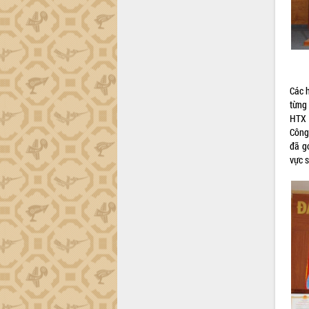
trường Nguyễn Hoàng Hiệp khảo sát
vùng trồng và doanh nghiệp đóng gói
sầu riêng tại Đắk Lắk
Trình diễn nghệ thuật chế biến các
món ăn từ sầu riêng
Đắk Lắk công bố Quy hoạch và xúc
Các h
tiến đầu tư tỉnh
từng
Ngành cá ngừ Đắk Lắk chủ động thích
HTX 
ứng để giữ vững thị trường xuất khẩu
Công 
Diễn đàn Kinh tế tư nhân Việt Nam đột
đã g
phá cơ chế - Hợp tác công tư
vực 
Đề án 06 tạo bước ngoặt đột phá trong
cải cách hành chính tỉnh Đắk Lắk
Kết nối tour, đẩy mạnh chuyển đổi số
để phát triển du lịch Đắk Lắk
Khởi động Dự án Đầu tư xây dựng hạ
tầng kỹ thuật Cụm công nghiệp Tân
Tiến
Gặp mặt các cơ quan báo chí nhân Kỷ
niệm 101 năm Ngày Báo chí Cách
mạng Việt Nam