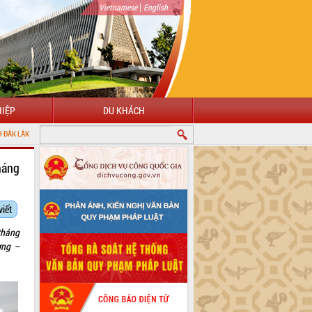
|
Vietnamese
English
IỆP
DU KHÁCH
háng
viết
tháng
ơng –