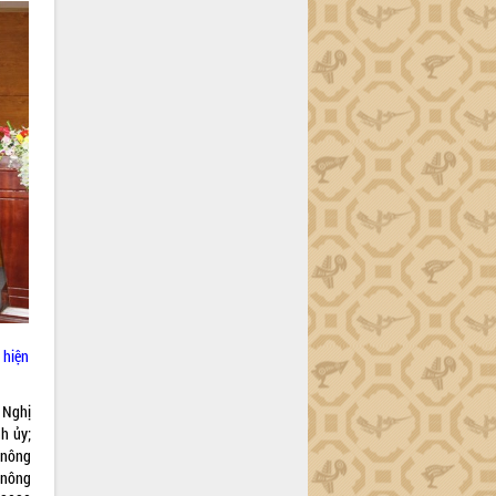
 hiện
 Nghị
h ủy;
 nông
 nông