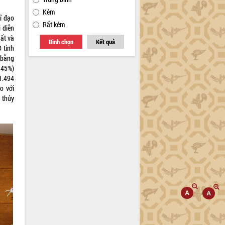
Kém
ỉ đạo
Rất kém
i diễn
uất và
Bình chọn
Kết quả
 tỉnh
 bằng
,45%)
1.494
o với
 thủy