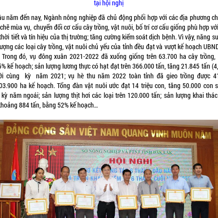
tại hội nghị
ầu năm đến nay, Ngành nông nghiệp đã chủ động phối hợp với các địa phương ch
chẽ mùa vụ, chuyển đổi cơ cấu cây trồng, vật nuôi, bố trí cơ cấu giống phù hợp vớ
thời tiết và tín hiệu của thị trường; tăng cường kiểm soát dịch bệnh. Vì vậy, năng s
lượng các loại cây trồng, vật nuôi chủ yếu của tỉnh đều đạt và vượt kế hoạch UBND
. Trong đó, vụ đông xuân 2021-2022 đã xuống giống trên 63.700 ha cây trồng,
5% kế hoạch; sản lượng lương thực có hạt đạt trên 366.000 tấn, tăng 21.845 tấn (4
ới cùng kỳ năm 2021; vụ hè thu năm 2022 toàn tỉnh đã gieo trồng được 4
03.900 ha kế hoạch. Tổng đàn vật nuôi ước đạt 14 triệu con, tăng 50.000 con s
 kỳ năm ngoái; sản lượng thịt hơi các loại trên 120.000 tấn; sản lượng khai thác
khoảng 884 tấn, bằng 52% kế hoạch…