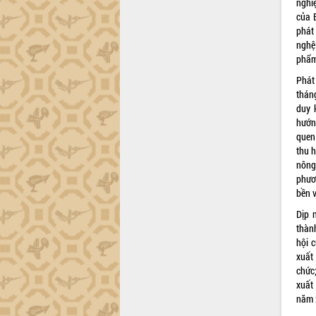
Dự án cao tốc Khánh Hòa - Buôn Ma
nghi
Thuột
của 
phát
Định vị cà phê Việt Nam như một “di
nghệ
sản sống” trong dòng chảy toàn cầu
phẩm
Xây dựng nông thôn mới: Nâng cao đời
sống người dân từ những mô hình thiết
Phát
thực
thán
duy 
Quyết liệt tháo gỡ vướng mắc, đẩy
hướn
nhanh tiến độ các dự án trọng điểm
quen
trong Khu kinh tế Nam Phú Yên
thu h
Hòn Yến phát triển du lịch gắn với bảo
nông
tồn biển
phươ
Lấy ý kiến điều chỉnh Quy hoạch tỉnh
bền v
Đắk Lắk thời kỳ 2021-2030, tầm nhìn
Dịp 
đến năm 2050
thàn
Phát động chiến dịch 30 ngày đêm
hội 
giải phóng mặt bằng Tuyến đường bộ
xuất
ven biển
chức
Đắk Lắk nỗ lực thúc đẩy tăng trưởng
xuất
kinh tế từ 10% trở lên trong Quý
năm 
II/2026