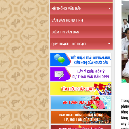
HỆ THỐNG VĂN BẢN
VĂN BẢN HĐND TỈNH
ĐIỂM TIN VĂN BẢN
QUY HOẠCH - KẾ HOẠCH
Tron
phươn
tổng
tăng
cây 