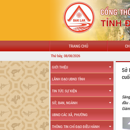
TRANG CHỦ
CH
Thứ bảy, 08/08/2026
GIỚI THIỆU
Sở 
cuố
LÃNH ĐẠO UBND TỈNH
TIN TỨC SỰ KIỆN
Sáng
đầu 
SỞ, BAN, NGÀNH
Giám 
UBND CÁC XÃ, PHƯỜNG
THÔNG TIN CHỈ ĐẠO ĐIỀU HÀNH