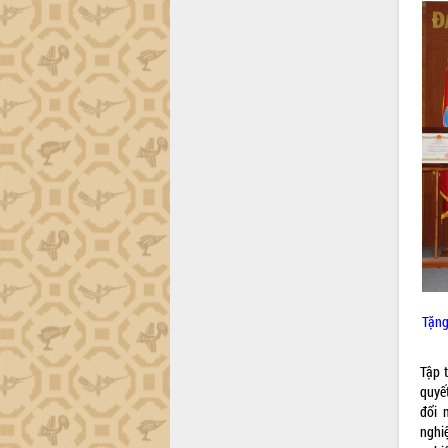
công tác cải cách hành chính mô hình
mới
UBND tỉnh họp báo định kỳ tháng 4
năm 2026
Hội thảo khoa học “Giải pháp thúc đẩy
phát triển nền kinh tế xanh tại tỉnh
Đắk Lắk”
Tăng cường giám sát, đôn đốc thực
hiện nhiệm vụ quản lý tài sản công
hàng tuần
Tháo gỡ những vướng mắc, đẩy mạnh
công tác cải cách thủ tục hành chính
tại Trung tâm Phục vụ hành chính
công tỉnh
Đắk Lắk: Tôn vinh 46 giải pháp tại Hội
Tặng
thi Sáng tạo Kỹ thuật 2024 - 2025
Đắk Lắk rà soát, điều chỉnh Đề án 190
Tập 
về phát triển nuôi trồng thủy sản
quyế
Phó Chủ tịch UBND tỉnh Đắk Lắk
đổi 
Trương Công Thái kiểm tra thực địa
nghi