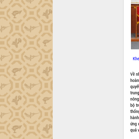
Đắk Lắk sơ kết 4 năm triển khai thực
hiện Đề án 06 của Chính phủ
Họp báo thông tin về Hội nghị Công bố
Quy hoạch và Xúc tiến đầu tư tỉnh Đắk
Lắk
Khơi thông điểm nghẽn, đẩy nhanh
giải ngân vốn khắc phục thiên tai
HĐND tỉnh thông qua điều chỉnh Quy
Khe
hoạch tỉnh thời kỳ 2021-2030
Hội thảo góp ý hồ sơ điều chỉnh quy
Về n
hoạch tỉnh Đắk Lắk thời kỳ 2021-2030,
hoàn
tầm nhìn đến năm 2050
quyế
Nâng cao hiệu quả hoạt động của các
trun
doanh nghiệp nhà nước
nông
Hội nghị triển khai kết nối mạng
bộ t
truyền số liệu chuyên dùng phục vụ cơ
thốn
quan Đảng, Nhà nước
hành
Lễ phát động chuỗi hoạt động chung
ứng 
tay làm sạch môi trường
quả v
Xã Ea Kar bước chuyển mình trong