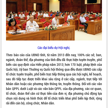
ĐIỂM TIN VĂN BẢN
QUY HOẠCH - KẾ HOẠCH
Các đại biểu dự Hội nghị.
Theo báo cáo của UBND tỉnh, từ năm 2013 đến nay, 100% các sở, ban,
ngành, đoàn thể, địa phương của tỉnh đều đã thực hiện tuyên truyền, phổ
biến các quy định của Hiến pháp năm 2013; hơn 170 luật, pháp lệnh của
Quốc hội, Uỷ ban Thường vụ Quốc hội thông qua đều được UBND các cấp
tổ chức tuyên truyền, phổ biến trực tiếp thông qua các hội nghị, kế hoạch,
sau đó tiếp tục được triển khai sâu rộng ở các cấp, ngành, trực tiếp tới
Nhân dân hoặc các phương tiện thông tin, truyền thông. Đối với các văn
bản QPPL dưới Luật và các văn bản QPPL của địa phương, các cơ quan,
tổ chức, đoàn thể căn cứ thực tiễn của đơn vị, địa phương chủ động lựa
chọn nội dung và hình thức để tổ chức triển khai phổ biến kịp thời, rộng
rãi đến cán bộ, công chức, Nhân dân.