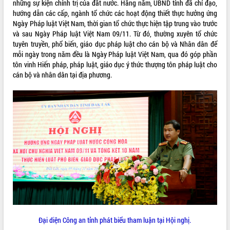
những sự kiện chính trị của đất nước. Hằng năm, UBND tỉnh đã chỉ đạo,
Rà soát, hoàn thiện hệ thống thiết chế
hướng dẫn các cấp, ngành tổ chức các hoạt động thiết thực hưởng ứng
văn hóa, thể thao đáp ứng yêu cầu
Ngày Pháp luật Việt Nam, thời gian tổ chức thực hiện tập trung vào trước
phát triển mới
và sau Ngày Pháp luật Việt Nam 09/11. Từ đó, thường xuyên tổ chức
Thường trực HĐND tỉnh Đắk Lắk gặp
tuyên truyền, phổ biến, giáo dục pháp luật cho cán bộ và Nhân dân để
mặt Đoàn chuyên gia y tế TP. Hồ Chí
mỗi ngày trong năm đều là Ngày Pháp luật Việt Nam, qua đó góp phần
Minh
tôn vinh Hiến pháp, pháp luật, giáo dục ý thức thượng tôn pháp luật cho
LIÊN KẾT WEB
cán bộ và nhân dân tại địa phương.
Lễ truy điệu và an táng hài cốt liệt sĩ
tại Nghĩa trang Liệt sĩ xã Sơn Hòa
Bàn giải pháp tháo gỡ khó khăn trong
xuất khẩu sầu riêng và triển khai quy
THỐNG KÊ TRUY CẬP
định EUDR
Thứ trưởng Bộ Nông nghiệp và Môi
Hôm nay:
20845
trường Nguyễn Hoàng Hiệp khảo sát
Tất cả:
65996987
vùng trồng và doanh nghiệp đóng gói
sầu riêng tại Đắk Lắk
Trình diễn nghệ thuật chế biến các
món ăn từ sầu riêng
Đắk Lắk công bố Quy hoạch và xúc
tiến đầu tư tỉnh
Đại diện Công an tỉnh phát biểu tham luận tại Hội nghị.
Ngành cá ngừ Đắk Lắk chủ động thích