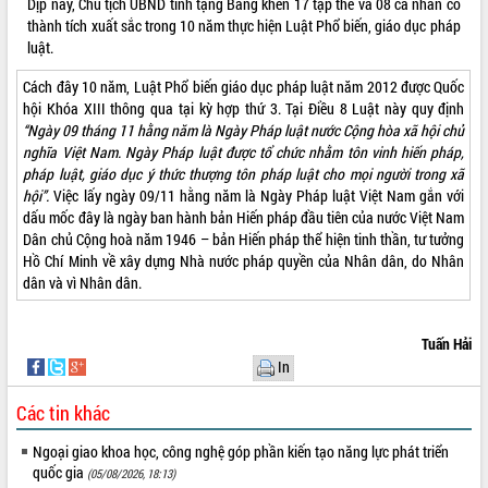
nhanh tiến độ các dự án trọng điểm
Dịp này, Chủ tịch UBND tỉnh tặng Bằng khen 17 tập thể và 08 cá nhân có
trong Khu kinh tế Nam Phú Yên
thành tích xuất sắc trong 10 năm thực hiện Luật Phổ biến, giáo dục pháp
luật.
Hòn Yến phát triển du lịch gắn với bảo
tồn biển
Cách đây 10 năm, Luật Phổ biến giáo dục pháp luật năm 2012 được Quốc
Lấy ý kiến điều chỉnh Quy hoạch tỉnh
hội Khóa XIII thông qua tại kỳ hợp thứ 3. Tại Điều 8 Luật này quy định
Đắk Lắk thời kỳ 2021-2030, tầm nhìn
“Ngày 09 tháng 11 hằng năm là Ngày Pháp luật nước Cộng hòa xã hội chủ
đến năm 2050
nghĩa Việt Nam. Ngày Pháp luật được tổ chức nhằm tôn vinh hiến pháp,
Phát động chiến dịch 30 ngày đêm
pháp luật, giáo dục ý thức thượng tôn pháp luật cho mọi người trong xã
giải phóng mặt bằng Tuyến đường bộ
hội”.
Việc lấy ngày 09/11 hằng năm là Ngày Pháp luật Việt Nam gắn với
ven biển
dấu mốc đây là ngày ban hành bản Hiến pháp đầu tiên của nước Việt Nam
Dân chủ Cộng hoà năm 1946 – bản Hiến pháp thể hiện tinh thần, tư tưởng
Đắk Lắk nỗ lực thúc đẩy tăng trưởng
Hồ Chí Minh về xây dựng Nhà nước pháp quyền của Nhân dân, do Nhân
kinh tế từ 10% trở lên trong Quý
dân và vì Nhân dân.
II/2026
Đắk Lắk ký kết thỏa thuận hợp tác về
chuyển đổi số giai đoạn 2026 – 2030
Tuấn Hải
với Tập đoàn Bưu chính Viễn thông
In
Việt Nam
Thứ trưởng Bộ Y tế làm việc với tỉnh
Các tin khác
Đắk Lắk về phát triển nhân lực y tế
cho trạm y tế cấp xã
Ngoại giao khoa học, công nghệ góp phần kiến tạo năng lực phát triển
quốc gia
Du lịch Đắk Lắk nâng tầm trải nghiệm
(05/08/2026, 18:13)