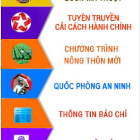
Đẩy mạnh cải cách hành chính, quyết
tâm đạt được mục tiêu tăng trưởng
hai con số trong năm 2026
Tổ chức trang trọng Lễ hội Đền thờ
Lương Văn Chánh năm 2026
Phó Bí thư Tỉnh ủy Đắk Lắk Đỗ Hữu
Huy giữ chức Bí thư Đảng ủy Ủy Ban
Nhân dân tỉnh
Bệnh án điện tử thúc đẩy chuyển đổi
số y tế tại Đắk Lắk
Chuyển đổi số thư viện: Mở rộng
không gian tri thức trong thời đại số
Đánh giá, rút kinh nghiệm công tác tổ
chức diễn tập trước ngày bầu cử
Chương trình “Gặp gỡ hữu nghị –
Friendship Meeting New Year 2026”
Bầu cử Quốc hội và HĐND: Cử tri Đắk
Lắk gửi gắm niềm tin, kỳ vọng vào lá
phiếu
Đắk Lắk sẵn sàng các điều kiện cho