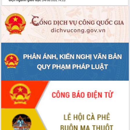
mới
Chuyển đổi số 'mở đường' cho nông
nghiệp Đắk Lắk tăng trưởng bứt phá
Triển khai đồng bộ đo đạc, lập hồ sơ
địa chính, hoàn thiện cơ sở dữ liệu đất
đai
Ứng dụng sinh trắc học - Bước tiến
trong hành trình chuyển đổi số tại Đắk
Lắk
Đắk Lắk nâng cao hiệu quả công tác
Đảng từ Sổ tay đảng viên điện tử
Đắk Lắk đẩy mạnh nuôi biển công
nghệ, hướng tới phát triển thủy sản
bền vững
Tập huấn nâng cao năng lực triển khai
chuyển đổi số cho cán bộ, công chức
cấp xã
Đắk Lắk phát động hưởng ứng Ngày
Quyền của người tiêu dùng Việt Nam
2026