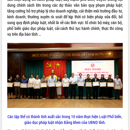
hiện nhiệm vụ quản lý tài sản công
dung chính sách lớn trong các dự thảo văn bản quy phạm pháp luật;
hàng tuần
tăng cường hỗ trợ pháp lý cho doanh nghiệp, cải thiện môi trường đầu tư,
kinh doanh; thường xuyên rà soát để kịp thời có biện pháp sửa đổi, bổ
Tháo gỡ những vướng mắc, đẩy mạnh
sung quy định pháp luật, nhất là về các lĩnh vực: tổ chức bộ máy, cán bộ,
công tác cải cách thủ tục hành chính
phổ biến giáo dục pháp luật, cải cách thủ tục hành chính, thực thi công
tại Trung tâm Phục vụ hành chính
vụ trên địa bàn tỉnh …
công tỉnh
Đắk Lắk: Tôn vinh 46 giải pháp tại Hội
thi Sáng tạo Kỹ thuật 2024 - 2025
Đắk Lắk rà soát, điều chỉnh Đề án 190
về phát triển nuôi trồng thủy sản
Phó Chủ tịch UBND tỉnh Đắk Lắk
Trương Công Thái kiểm tra thực địa
Dự án cao tốc Khánh Hòa - Buôn Ma
Thuột
Định vị cà phê Việt Nam như một “di
sản sống” trong dòng chảy toàn cầu
Xây dựng nông thôn mới: Nâng cao đời
sống người dân từ những mô hình thiết
Các tập thể có thành tích xuất sắc trong 10 năm thực hiện Luật Phổ biến,
thực
giáo dục pháp luật nhận Bằng khen của UBND tỉnh.
Quyết liệt tháo gỡ vướng mắc, đẩy