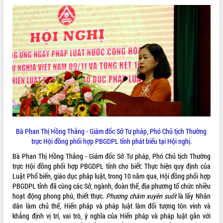
VIDEO
Lễ truy tặng danh hiệu “Bà Mẹ Việt
Nam Anh hùng” và trao Huân chương
Bà Phan Thị Hồng Thắng - Giám đốc Sở Tư pháp, Phó Chủ tịch Thường
Lao động
trực Hội đồng phối hợp PBGDPL tỉnh phát biểu tại Hội nghị.
UBND tỉnh Đắk Lắk triển khai nhiệm
vụ 6 tháng cuối năm 2026
Bà Phan Thị Hồng Thắng - Giám đốc Sở Tư pháp, Phó Chủ tịch Thường
trực Hội đồng phối hợp PBGDPL tỉnh cho biết: Thực hiện quy định của
Kỳ họp thứ Hai, Hội đồng nhân dân
Luật Phổ biến, giáo dục pháp luật, trong 10 năm qua, Hội đồng phối hợp
tỉnh khóa XI quyết nghị nhiều nội dung
PBGDPL tỉnh đã cùng các Sở, ngành, đoàn thể, địa phương tổ chức nhiều
quan trọng
ALBUM ẢNH
hoạt động phong phú, thiết thực.
Phương châm xuyên suốt
là lấy Nhân
Bí thư Tỉnh ủy Lương Nguyễn Minh
dân làm chủ thể, Hiến pháp và pháp luật làm đối tượng tôn vinh và
Triết thăm, tặng quà người có công với
khẳng định vị trí, vai trò, ý nghĩa của Hiến pháp và pháp luật gắn với
cách mạng