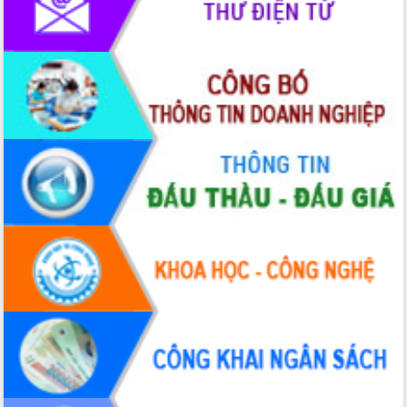
Ngày hội bầu cử đại biểu Quốc hội
khóa XVI và HĐND các cấp nhiệm kỳ
2026-2031
Đảm bảo cuộc bầu cử đại biểu Quốc
hội và đại biểu HĐND các cấp diễn ra
an toàn, hiệu quả, đúng quy định
Thủ tướng Chính phủ Phạm Minh Chính
kiểm tra, chỉ đạo hoàn thành các dự
án cao tốc và thăm khu tái định cư tại
Đắk Lắk
Sôi nổi Hội đua ngựa truyền thống Gò
Thì Thùng mừng Xuân Bính Ngọ 2026
Lãnh đạo tỉnh dâng hương tưởng niệm
tại Đập Đồng Cam đầu Xuân Bính Ngọ
Ngành nông nghiệp phấn đấu tăng
trưởng đạt 5,86% trong năm 2026
UBND tỉnh Đắk Lắk triển khai công tác
quốc phòng, quân sự địa phương năm
2026
Đắk Lắk tập trung toàn lực khắc phục
tồn tại IUU, sẵn sàng làm việc với