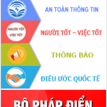
Đoàn thanh tra EC
Chủ tịch UBND tỉnh Tạ Anh Tuấn thăm,
chúc mừng các bệnh viện nhân Ngày
Thầy thuốc Việt Nam
Rộn ràng lễ hội truyền thống Sông
nước Đà Nông lần thứ I năm 2026
Kỳ họp Chuyên đề lần thứ Năm, HĐND
tỉnh Đắk Lắk thông qua các nghị quyết
quan trọng
Thống nhất danh sách giới thiệu ứng
cử đại biểu Quốc hội khoá XVI và đại
biểu HĐND tỉnh Đắk Lắk, nhiệm kỳ
2026-2031
Phát động hai phong trào thi đua quan
trọng trong kỷ nguyên mới
Hội nghị lần thứ tư Ban Chỉ đạo công
tác bầu cử tỉnh Đắk Lắk
Hội nghị Báo cáo viên Trung ương
tháng 01/2026
Phó Thủ tướng Hồ Quốc Dũng đánh giá