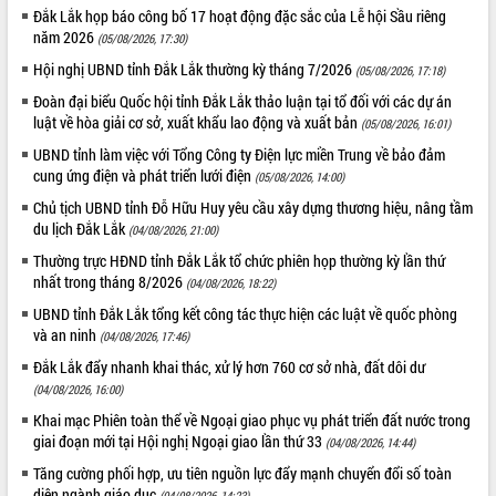
du khách thông qua Hệ thống cơ sở dữ
Đắk Lắk họp báo công bố 17 hoạt động đặc sắc của Lễ hội Sầu riêng
liệu và Bản đồ số
năm 2026
(05/08/2026, 17:30)
Tập huấn ứng dụng trí tuệ nhân tạo (AI)
Hội nghị UBND tỉnh Đắk Lắk thường kỳ tháng 7/2026
(05/08/2026, 17:18)
trong thương mại điện tử năm 2026
Đoàn đại biểu Quốc hội tỉnh Đắk Lắk thảo luận tại tổ đối với các dự án
Đoàn đại biểu Quốc hội tỉnh Đắk Lắk
luật về hòa giải cơ sở, xuất khẩu lao động và xuất bản
(05/08/2026, 16:01)
trao đổi thông tin trước Kỳ họp thứ
nhất, Quốc hội khóa XVI
UBND tỉnh làm việc với Tổng Công ty Điện lực miền Trung về bảo đảm
cung ứng điện và phát triển lưới điện
(05/08/2026, 14:00)
Quyết liệt cải cách hành chính, khơi
thông nguồn lực phát triển
Chủ tịch UBND tỉnh Đỗ Hữu Huy yêu cầu xây dựng thương hiệu, nâng tầm
du lịch Đắk Lắk
Nâng cao hiệu lực, hiệu quả HĐND
(04/08/2026, 21:00)
tỉnh thông qua hiện đại hóa hành chính
Thường trực HĐND tỉnh Đắk Lắk tổ chức phiên họp thường kỳ lần thứ
Xã Ea Phê gắn cải cách hành chính với
nhất trong tháng 8/2026
(04/08/2026, 18:22)
chuyển đổi số
UBND tỉnh Đắk Lắk tổng kết công tác thực hiện các luật về quốc phòng
Phó Chủ tịch Thường trực UBND tỉnh
và an ninh
(04/08/2026, 17:46)
Hồ Thị Nguyên Thảo làm việc tại Trung
Đắk Lắk đẩy nhanh khai thác, xử lý hơn 760 cơ sở nhà, đất dôi dư
tâm Phục vụ hành chính công xã Ea
(04/08/2026, 16:00)
Phê
Khai mạc Phiên toàn thể về Ngoại giao phục vụ phát triển đất nước trong
Xây dựng nền hành chính số đồng
giai đoạn mới tại Hội nghị Ngoại giao lần thứ 33
(04/08/2026, 14:44)
hành cùng nông dân dân, doanh nghiệp
Tăng cường phối hợp, ưu tiên nguồn lực đẩy mạnh chuyển đổi số toàn
Giai đoạn 2026-2030, Đắk Lắk phấn
diện ngành giáo dục
đấu có 77% xã đạt chuẩn nông thôn
(04/08/2026, 14:23)