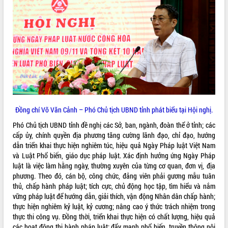
HĐND tỉnh thông qua điều chỉnh Quy
hoạch tỉnh thời kỳ 2021-2030
Hội thảo góp ý hồ sơ điều chỉnh quy
hoạch tỉnh Đắk Lắk thời kỳ 2021-2030,
tầm nhìn đến năm 2050
Nâng cao hiệu quả hoạt động của các
doanh nghiệp nhà nước
Hội nghị triển khai kết nối mạng
truyền số liệu chuyên dùng phục vụ cơ
quan Đảng, Nhà nước
Đồng chí Võ Văn Cảnh – Phó Chủ tịch UBND tỉnh phát biểu tại Hội nghị.
Lễ phát động chuỗi hoạt động chung
tay làm sạch môi trường
Phó Chủ tịch UBND tỉnh đề nghị các Sở, ban, ngành, đoàn thể ở tỉnh; các
cấp ủy, chính quyền địa phương tăng cường lãnh đạo, chỉ đạo, hướng
Xã Ea Kar bước chuyển mình trong
dẫn triển khai thực hiện nghiêm túc, hiệu quả Ngày Pháp luật Việt Nam
công tác cải cách hành chính mô hình
và Luật Phổ biến, giáo dục pháp luật. Xác định hưởng ứng Ngày Pháp
mới
luật là việc làm hằng ngày, thường xuyên của từng cơ quan, đơn vị, địa
UBND tỉnh họp báo định kỳ tháng 4
phương. Theo đó, cán bộ, công chức, đảng viên phải gương mẫu tuân
năm 2026
thủ, chấp hành pháp luật; tích cực, chủ động học tập, tìm hiểu và nắm
Hội thảo khoa học “Giải pháp thúc đẩy
vững pháp luật để hướng dẫn, giải thích, vận động Nhân dân chấp hành;
phát triển nền kinh tế xanh tại tỉnh
thực hiện nghiêm kỷ luật, kỷ cương; nâng cao ý thức trách nhiệm trong
Đắk Lắk”
thực thi công vụ. Đồng thời, triển khai thực hiện có chất lượng, hiệu quả
Tăng cường giám sát, đôn đốc thực
các hoạt động thi hành pháp luật; đẩy mạnh phổ biến, truyền thông nội