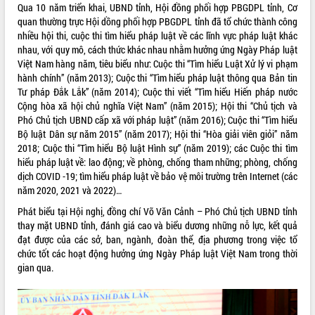
ứng để giữ vững thị trường xuất khẩu
Qua 10 năm triển khai, UBND tỉnh, Hội đồng phối hợp PBGDPL tỉnh, Cơ
Diễn đàn Kinh tế tư nhân Việt Nam đột
quan thường trực Hội dồng phối hợp PBGDPL tỉnh đã tổ chức thành công
phá cơ chế - Hợp tác công tư
nhiều hội thi, cuộc thi tìm hiểu pháp luật về các lĩnh vực pháp luật khác
nhau, với quy mô, cách thức khác nhau nhằm hưởng ứng Ngày Pháp luật
Đề án 06 tạo bước ngoặt đột phá trong
Việt Nam hàng năm, tiêu biểu như: Cuộc thi “Tìm hiểu Luật Xử lý vi phạm
cải cách hành chính tỉnh Đắk Lắk
hành chính” (năm 2013); Cuộc thi “Tìm hiểu pháp luật thông qua Bản tin
Kết nối tour, đẩy mạnh chuyển đổi số
Tư pháp Đắk Lắk” (năm 2014); Cuộc thi viết “Tìm hiểu Hiến pháp nước
để phát triển du lịch Đắk Lắk
Cộng hòa xã hội chủ nghĩa Việt Nam” (năm 2015); Hội thi “Chủ tịch và
Khởi động Dự án Đầu tư xây dựng hạ
Phó Chủ tịch UBND cấp xã với pháp luật” (năm 2016); Cuộc thi “Tìm hiểu
tầng kỹ thuật Cụm công nghiệp Tân
Bộ luật Dân sự năm 2015” (năm 2017); Hội thi “Hòa giải viên giỏi” năm
Tiến
2018; Cuộc thi “Tìm hiểu Bộ luật Hình sự” (năm 2019); các Cuộc thi tìm
Gặp mặt các cơ quan báo chí nhân Kỷ
hiểu pháp luật về: lao động; về phòng, chống tham những; phòng, chống
niệm 101 năm Ngày Báo chí Cách
dịch COVID -19; tìm hiểu pháp luật về bảo vệ môi trường trên Internet (các
mạng Việt Nam
năm 2020, 2021 và 2022)…
Đắk Lắk sơ kết 4 năm triển khai thực
Phát biểu tại Hội nghị, đồng chí Võ Văn Cảnh – Phó Chủ tịch UBND tỉnh
hiện Đề án 06 của Chính phủ
thay mặt UBND tỉnh, đánh giá cao và biểu dương những nỗ lực, kết quả
Họp báo thông tin về Hội nghị Công bố
đạt được của các sở, ban, ngành, đoàn thể, địa phương trong việc tổ
Quy hoạch và Xúc tiến đầu tư tỉnh Đắk
chức tốt các hoạt động hưởng ứng Ngày Pháp luật Việt Nam trong thời
Lắk
gian qua.
Khơi thông điểm nghẽn, đẩy nhanh
giải ngân vốn khắc phục thiên tai