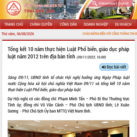
|
Vietnamese
English
TRANG CHỦ
CHÍNH QUYỀN
CÔNG DÂN
DOANH NGHIỆP
DU KHÁCH
Thứ năm, 06/08/2026
CHÀO MỪNG ĐẾN VỚI CỔNG THÔNG TIN ĐIỆN TỬ TỈNH ĐẮ
GIỚI THIỆU
Tổng kết 10 năm thực hiện Luật Phổ biến, giáo dục pháp
luật năm 2012 trên địa bàn tỉnh
(09/11/2022, 16:00)
LÃNH ĐẠO UBND TỈNH
Đọc bài viết
TIN TỨC SỰ KIỆN
Sáng 09/11,
UBND tỉnh tổ chức Hội nghị hưởng ứng Ngày Pháp luật
SỞ, BAN, NGÀNH
nước Cộng hòa xã hội chủ nghĩa Việt Nam 09/11 và tổng kết 10 năm
thực hiện Luật Phổ biến, giáo dục pháp luật.
UBND CÁC XÃ, PHƯỜNG
Dự Hội nghị có các đồng chí: Phạm Minh Tấn – Phó Bí thư Thường trực
Tỉnh ủy; đồng chí Võ Văn Cảnh – Phó Chủ tịch UBND tỉnh; Lê Xuân
THÔNG TIN CHỈ ĐẠO ĐIỀU HÀNH
Sương - Phó Chủ tịch Ủy ban MTTQ Việt Nam tỉnh.
HỆ THỐNG VĂN BẢN
VĂN BẢN HĐND TỈNH