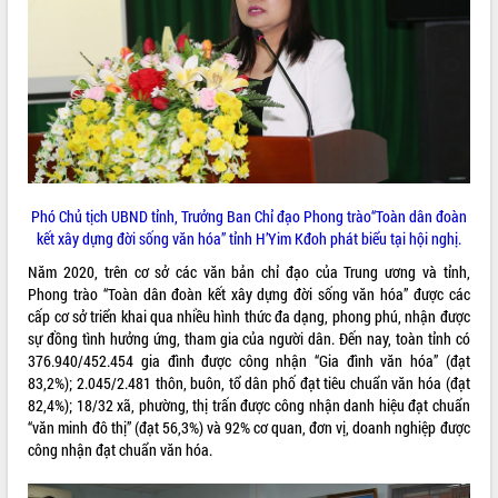
ĐIỂM TIN VĂN BẢN
QUY HOẠCH - KẾ HOẠCH
Phó Chủ tịch UBND tỉnh, Trưởng Ban Chỉ đạo Phong trào“Toàn dân đoàn
kết xây dựng đời sống văn hóa” tỉnh H’Yim Kđoh phát biểu tại hội nghị.
Năm 2020, trên cơ sở các văn bản chỉ đạo của Trung ương và tỉnh,
Phong trào “Toàn dân đoàn kết xây dựng đời sống văn hóa” được các
cấp cơ sở triển khai qua nhiều hình thức đa dạng, phong phú, nhận được
sự đồng tình hưởng ứng, tham gia của người dân. Đến nay, toàn tỉnh có
376.940/452.454 gia đình được công nhận “Gia đình văn hóa” (đạt
83,2%); 2.045/2.481 thôn, buôn, tổ dân phố đạt tiêu chuẩn văn hóa (đạt
82,4%); 18/32 xã, phường, thị trấn được công nhận danh hiệu đạt chuẩn
“văn minh đô thị” (đạt 56,3%) và 92% cơ quan, đơn vị, doanh nghiệp được
công nhận đạt chuẩn văn hóa.