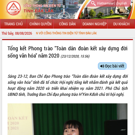
|
Vietnamese
English
TRANG CHỦ
CHÍNH QUYỀN
CÔNG DÂN
DOANH NGHIỆP
DU KHÁCH
Thứ bảy, 08/08/2026
 MỪNG ĐẾN VỚI CỔNG THÔNG TIN ĐIỆN TỬ TỈNH ĐẮK LẮK
GIỚI THIỆU
Tổng kết Phong trào "Toàn dân đoàn kết xây dựng đời
sống văn hóa" năm 2020
(23/12/2020, 15:56)
LÃNH ĐẠO UBND TỈNH
Đọc bài viết
TIN TỨC SỰ KIỆN
Sáng 23-12, Ban Chỉ đạo Phong trào “Toàn dân đoàn kết xây dựng đời
SỞ, BAN, NGÀNH
sống văn hóa” tỉnh đã tổ chức Hội nghị tổng kết nhằm đánh giá kết quả
hoạt động năm 2020 và triển khai nhiệm vụ năm 2021. Phó Chủ tịch
UBND CÁC XÃ, PHƯỜNG
UBND tỉnh, Trưởng Ban Chỉ đạo phong trào H’Yim Kđoh chủ trì hội nghị.
THÔNG TIN CHỈ ĐẠO ĐIỀU HÀNH
HỆ THỐNG VĂN BẢN
VĂN BẢN HĐND TỈNH