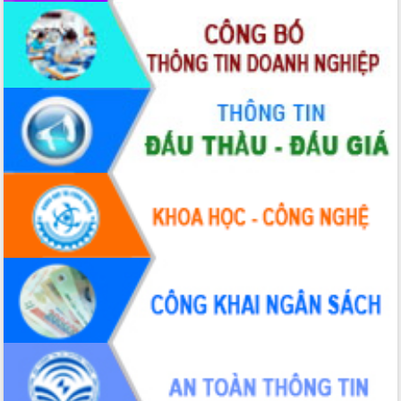
Bầu cử Quốc hội và HĐND: Cử tri Đắk
Lắk gửi gắm niềm tin, kỳ vọng vào lá
phiếu
Đắk Lắk sẵn sàng các điều kiện cho
Ngày hội bầu cử đại biểu Quốc hội
khóa XVI và HĐND các cấp nhiệm kỳ
2026-2031
Đảm bảo cuộc bầu cử đại biểu Quốc
hội và đại biểu HĐND các cấp diễn ra
an toàn, hiệu quả, đúng quy định
Thủ tướng Chính phủ Phạm Minh Chính
kiểm tra, chỉ đạo hoàn thành các dự
án cao tốc và thăm khu tái định cư tại
Đắk Lắk
Sôi nổi Hội đua ngựa truyền thống Gò
Thì Thùng mừng Xuân Bính Ngọ 2026
Lãnh đạo tỉnh dâng hương tưởng niệm
tại Đập Đồng Cam đầu Xuân Bính Ngọ
Ngành nông nghiệp phấn đấu tăng
trưởng đạt 5,86% trong năm 2026
UBND tỉnh Đắk Lắk triển khai công tác