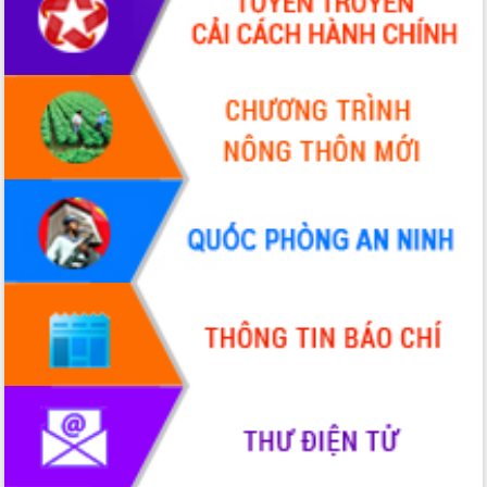
cấp xã
Đắk Lắk phát động hưởng ứng Ngày
Quyền của người tiêu dùng Việt Nam
2026
Đẩy mạnh cải cách hành chính, quyết
tâm đạt được mục tiêu tăng trưởng
hai con số trong năm 2026
Tổ chức trang trọng Lễ hội Đền thờ
Lương Văn Chánh năm 2026
Phó Bí thư Tỉnh ủy Đắk Lắk Đỗ Hữu
Huy giữ chức Bí thư Đảng ủy Ủy Ban
Nhân dân tỉnh
Bệnh án điện tử thúc đẩy chuyển đổi
số y tế tại Đắk Lắk
Chuyển đổi số thư viện: Mở rộng
không gian tri thức trong thời đại số
Đánh giá, rút kinh nghiệm công tác tổ
chức diễn tập trước ngày bầu cử
Chương trình “Gặp gỡ hữu nghị –
Friendship Meeting New Year 2026”