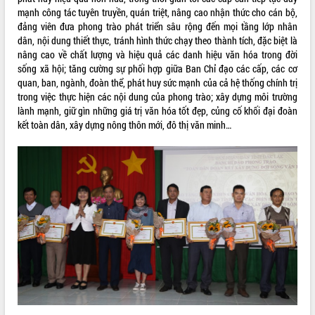
Quy hoạch và Xúc tiến đầu tư tỉnh Đắk
mạnh công tác tuyên truyền, quán triệt, nâng cao nhận thức cho cán bộ,
Lắk
đảng viên đưa phong trào phát triển sâu rộng đến mọi tầng lớp nhân
Khơi thông điểm nghẽn, đẩy nhanh
dân, nội dung thiết thực, tránh hình thức chạy theo thành tích, đặc biệt là
giải ngân vốn khắc phục thiên tai
nâng cao về chất lượng và hiệu quả các danh hiệu văn hóa trong đời
HĐND tỉnh thông qua điều chỉnh Quy
sống xã hội; tăng cường sự phối hợp giữa Ban Chỉ đạo các cấp, các cơ
hoạch tỉnh thời kỳ 2021-2030
quan, ban, ngành, đoàn thể, phát huy sức mạnh của cả hệ thống chính trị
trong việc thực hiện các nội dung của phong trào; xây dựng môi trường
Hội thảo góp ý hồ sơ điều chỉnh quy
lành mạnh, giữ gìn những giá trị văn hóa tốt đẹp, củng cố khối đại đoàn
hoạch tỉnh Đắk Lắk thời kỳ 2021-2030,
kết toàn dân, xây dựng nông thôn mới, đô thị văn minh…
tầm nhìn đến năm 2050
Nâng cao hiệu quả hoạt động của các
doanh nghiệp nhà nước
Hội nghị triển khai kết nối mạng
truyền số liệu chuyên dùng phục vụ cơ
quan Đảng, Nhà nước
Lễ phát động chuỗi hoạt động chung
tay làm sạch môi trường
Xã Ea Kar bước chuyển mình trong
công tác cải cách hành chính mô hình
mới
UBND tỉnh họp báo định kỳ tháng 4
năm 2026