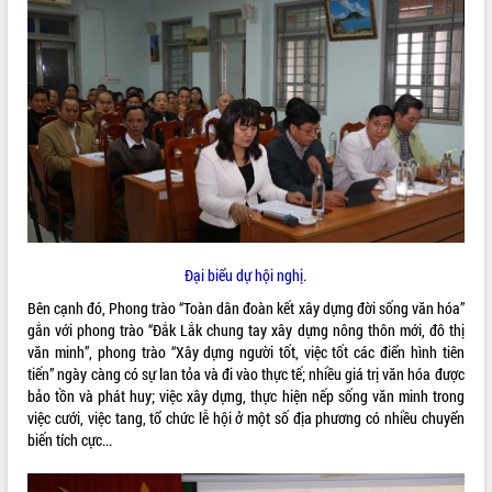
VIDEO
Khám bệnh, cấp phát thuốc miễn phí
và tặng quà người dân xã Cư Pui
Đại biểu dự hội nghị.
Hội nghị UBND tỉnh Đắk Lắk thường kỳ
Bên cạnh đó, Phong trào “Toàn dân đoàn kết xây dựng đời sống văn hóa”
tháng 7/2026
gắn với phong trào “Đắk Lắk chung tay xây dựng nông thôn mới, đô thị
Lễ truy tặng danh hiệu “Bà Mẹ Việt
văn minh”, phong trào “Xây dựng người tốt, việc tốt các điển hình tiên
Nam Anh hùng” và trao Huân chương
tiến” ngày càng có sự lan tỏa và đi vào thực tế; nhiều giá trị văn hóa được
Lao động
bảo tồn và phát huy; việc xây dựng, thực hiện nếp sống văn minh trong
ALBUM ẢNH
việc cưới, việc tang, tổ chức lễ hội ở một số địa phương có nhiều chuyển
UBND tỉnh Đắk Lắk triển khai nhiệm
biến tích cực...
vụ 6 tháng cuối năm 2026
Kỳ họp thứ Hai, Hội đồng nhân dân
tỉnh khóa XI quyết nghị nhiều nội dung