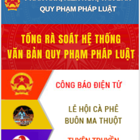
Xây dựng nền hành chính số đồng
hành cùng nông dân dân, doanh nghiệp
Giai đoạn 2026-2030, Đắk Lắk phấn
đấu có 77% xã đạt chuẩn nông thôn
mới
Chuyển đổi số 'mở đường' cho nông
nghiệp Đắk Lắk tăng trưởng bứt phá
Triển khai đồng bộ đo đạc, lập hồ sơ
địa chính, hoàn thiện cơ sở dữ liệu đất
đai
Ứng dụng sinh trắc học - Bước tiến
trong hành trình chuyển đổi số tại Đắk
Lắk
Đắk Lắk nâng cao hiệu quả công tác
Đảng từ Sổ tay đảng viên điện tử
Đắk Lắk đẩy mạnh nuôi biển công
nghệ, hướng tới phát triển thủy sản
bền vững
Tập huấn nâng cao năng lực triển khai
chuyển đổi số cho cán bộ, công chức