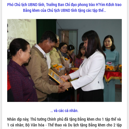
Phó Chủ tịch UBND tỉnh, Trưởng Ban Chỉ đạo phong trào H’Yim Kđoh trao
Hội thảo khoa học “Giải pháp thúc đẩy
Bằng khen của Chủ tịch UBND tỉnh tặng các tập thể...
phát triển nền kinh tế xanh tại tỉnh
Đắk Lắk”
Tăng cường giám sát, đôn đốc thực
hiện nhiệm vụ quản lý tài sản công
hàng tuần
Tháo gỡ những vướng mắc, đẩy mạnh
công tác cải cách thủ tục hành chính
tại Trung tâm Phục vụ hành chính
công tỉnh
Đắk Lắk: Tôn vinh 46 giải pháp tại Hội
thi Sáng tạo Kỹ thuật 2024 - 2025
Đắk Lắk rà soát, điều chỉnh Đề án 190
về phát triển nuôi trồng thủy sản
Phó Chủ tịch UBND tỉnh Đắk Lắk
Trương Công Thái kiểm tra thực địa
Dự án cao tốc Khánh Hòa - Buôn Ma
... và các cá nhân.
Thuột
Định vị cà phê Việt Nam như một “di
Nhân dịp này, Thủ tướng Chính phủ đã tặng Bằng khen cho 1 tập thể và
sản sống” trong dòng chảy toàn cầu
1 cá nhân; Bộ Văn hóa - Thể thao và Du lịch tặng Bằng khen cho 2 tập