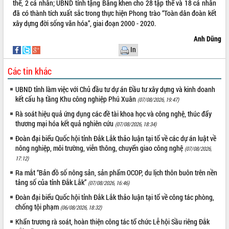
thể, 2 cá nhân; UBND tỉnh tặng Bằng khen cho 28 tập thể và 18 cá nhân
Xây dựng nông thôn mới: Nâng cao đời
đã có thành tích xuất sắc trong thực hiện Phong trào “Toàn dân đoàn kết
sống người dân từ những mô hình thiết
xây dựng đời sống văn hóa”, giai đoạn 2000 - 2020.
thực
Quyết liệt tháo gỡ vướng mắc, đẩy
Anh Dũng
nhanh tiến độ các dự án trọng điểm
In
trong Khu kinh tế Nam Phú Yên
Hòn Yến phát triển du lịch gắn với bảo
Các tin khác
tồn biển
UBND tỉnh làm việc với Chủ đầu tư dự án Đầu tư xây dựng và kinh doanh
Lấy ý kiến điều chỉnh Quy hoạch tỉnh
kết cấu hạ tầng Khu công nghiệp Phú Xuân
(07/08/2026, 19:47)
Đắk Lắk thời kỳ 2021-2030, tầm nhìn
đến năm 2050
Rà soát hiệu quả ứng dụng các đề tài khoa học và công nghệ, thúc đẩy
thương mại hóa kết quả nghiên cứu
(07/08/2026, 18:34)
Phát động chiến dịch 30 ngày đêm
giải phóng mặt bằng Tuyến đường bộ
Đoàn đại biểu Quốc hội tỉnh Đắk Lắk thảo luận tại tổ về các dự án luật về
ven biển
nông nghiệp, môi trường, viễn thông, chuyển giao công nghệ
(07/08/2026,
Đắk Lắk nỗ lực thúc đẩy tăng trưởng
17:12)
kinh tế từ 10% trở lên trong Quý
Ra mắt “Bản đồ số nông sản, sản phẩm OCOP, du lịch thôn buôn trên nền
II/2026
tảng số của tỉnh Đắk Lắk”
(07/08/2026, 16:46)
Đắk Lắk ký kết thỏa thuận hợp tác về
Đoàn đại biểu Quốc hội tỉnh Đắk Lắk thảo luận tại tổ về công tác phòng,
chuyển đổi số giai đoạn 2026 – 2030
chống tội phạm
(06/08/2026, 18:32)
với Tập đoàn Bưu chính Viễn thông
Khẩn trương rà soát, hoàn thiện công tác tổ chức Lễ hội Sầu riêng Đắk
Việt Nam