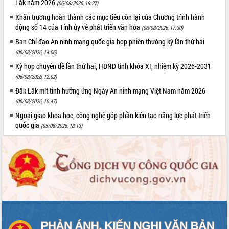
Lắk năm 2026
(06/08/2026, 18:27)
Thứ trưởng Bộ Y tế làm việc với tỉnh
Đắk Lắk về phát triển nhân lực y tế
Khẩn trương hoàn thành các mục tiêu còn lại của Chương trình hành
động số 14 của Tỉnh ủy về phát triển văn hóa
cho trạm y tế cấp xã
(06/08/2026, 17:30)
Du lịch Đắk Lắk nâng tầm trải nghiệm
Ban Chỉ đạo An ninh mạng quốc gia họp phiên thường kỳ lần thứ hai
du khách thông qua Hệ thống cơ sở dữ
(06/08/2026, 14:06)
liệu và Bản đồ số
Kỳ họp chuyên đề lần thứ hai, HĐND tỉnh khóa XI, nhiệm kỳ 2026-2031
Tập huấn ứng dụng trí tuệ nhân tạo (AI)
(06/08/2026, 12:02)
trong thương mại điện tử năm 2026
Đắk Lắk mít tinh hưởng ứng Ngày An ninh mạng Việt Nam năm 2026
Đoàn đại biểu Quốc hội tỉnh Đắk Lắk
(06/08/2026, 10:47)
trao đổi thông tin trước Kỳ họp thứ
Ngoại giao khoa học, công nghệ góp phần kiến tạo năng lực phát triển
nhất, Quốc hội khóa XVI
quốc gia
(05/08/2026, 18:13)
Quyết liệt cải cách hành chính, khơi
thông nguồn lực phát triển
Nâng cao hiệu lực, hiệu quả HĐND
tỉnh thông qua hiện đại hóa hành chính
Xã Ea Phê gắn cải cách hành chính với
chuyển đổi số
Phó Chủ tịch Thường trực UBND tỉnh
Hồ Thị Nguyên Thảo làm việc tại Trung
tâm Phục vụ hành chính công xã Ea
Phê