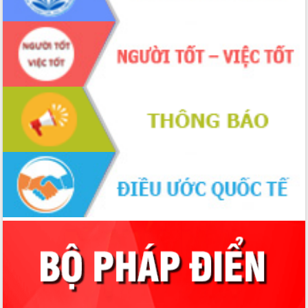
quốc phòng, quân sự địa phương năm
2026
Đắk Lắk tập trung toàn lực khắc phục
tồn tại IUU, sẵn sàng làm việc với
Đoàn thanh tra EC
Chủ tịch UBND tỉnh Tạ Anh Tuấn thăm,
chúc mừng các bệnh viện nhân Ngày
Thầy thuốc Việt Nam
Rộn ràng lễ hội truyền thống Sông
nước Đà Nông lần thứ I năm 2026
Kỳ họp Chuyên đề lần thứ Năm, HĐND
tỉnh Đắk Lắk thông qua các nghị quyết
quan trọng
Thống nhất danh sách giới thiệu ứng
cử đại biểu Quốc hội khoá XVI và đại
biểu HĐND tỉnh Đắk Lắk, nhiệm kỳ
2026-2031
Phát động hai phong trào thi đua quan
trọng trong kỷ nguyên mới
Hội nghị lần thứ tư Ban Chỉ đạo công