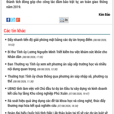
thành tích đóng góp cho công tác đảm bảo trật tự, an toàn giao thông
UBND tỉnh họp báo định kỳ tháng 4
năm 2019.
năm 2026
Kim Bảo
Hội thảo khoa học “Giải pháp thúc đẩy
In
phát triển nền kinh tế xanh tại tỉnh
Đắk Lắk”
Các tin khác
Tăng cường giám sát, đôn đốc thực
hiện nhiệm vụ quản lý tài sản công
Đẩy nhanh tiến độ giải phóng mặt bằng các dự án trọng điểm
(08/08/2026,
hàng tuần
19:53)
Tháo gỡ những vướng mắc, đẩy mạnh
Bí thư Tỉnh ủy Lương Nguyễn Minh Triết kiểm tra việc khám sức khỏe cho
công tác cải cách thủ tục hành chính
Nhân dân
(08/08/2026, 17:05)
tại Trung tâm Phục vụ hành chính
Ban Thường vụ Tỉnh ủy xem xét phương án sắp xếp trường học và nhiều
công tỉnh
nội dung quan trọng
(08/08/2026, 13:30)
Đắk Lắk: Tôn vinh 46 giải pháp tại Hội
thi Sáng tạo Kỹ thuật 2024 - 2025
Thường trực Tỉnh ủy chưa thông qua phương án sáp nhập xã, phường cụ
thể
(08/08/2026, 11:30)
Đắk Lắk rà soát, điều chỉnh Đề án 190
về phát triển nuôi trồng thủy sản
UBND tỉnh làm việc với Chủ đầu tư dự án Đầu tư xây dựng và kinh doanh
kết cấu hạ tầng Khu công nghiệp Phú Xuân
Phó Chủ tịch UBND tỉnh Đắk Lắk
(07/08/2026, 19:47)
Trương Công Thái kiểm tra thực địa
Rà soát hiệu quả ứng dụng các đề tài khoa học và công nghệ, thúc đẩy
Dự án cao tốc Khánh Hòa - Buôn Ma
thương mại hóa kết quả nghiên cứu
(07/08/2026, 18:34)
Thuột
Đoàn đại biểu Quốc hội tỉnh Đắk Lắk thảo luận tại tổ về các dự án luật về