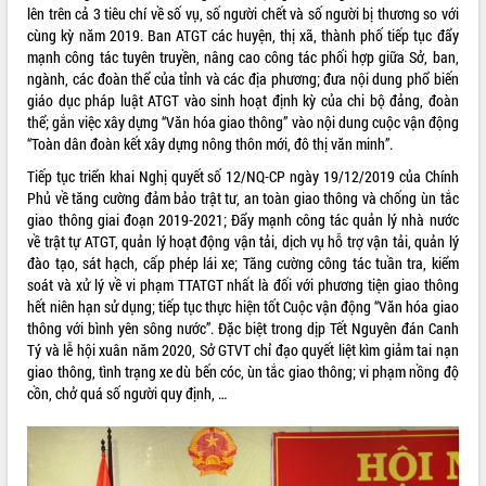
lên trên cả 3 tiêu chí về số vụ, số người chết và số người bị thương so với
Kỳ họp thứ Hai, Hội đồng nhân dân
cùng kỳ năm 2019. Ban ATGT các huyện, thị xã, thành phố tiếp tục đẩy
tỉnh khóa XI quyết nghị nhiều nội dung
mạnh công tác tuyên truyền, nâng cao công tác phối hợp giữa Sở, ban,
quan trọng
ngành, các đoàn thể của tỉnh và các địa phương; đưa nội dung phổ biến
Bí thư Tỉnh ủy Lương Nguyễn Minh
giáo dục pháp luật ATGT vào sinh hoạt định kỳ của chi bộ đảng, đoàn
Triết thăm, tặng quà người có công với
thể; gắn việc xây dựng “Văn hóa giao thông” vào nội dung cuộc vận động
cách mạng
LIÊN KẾT WEB
“Toàn dân đoàn kết xây dựng nông thôn mới, đô thị văn minh”.
Rà soát, hoàn thiện hệ thống thiết chế
Tiếp tục triển khai Nghị quyết số 12/NQ-CP ngày 19/12/2019 của Chính
văn hóa, thể thao đáp ứng yêu cầu
Phủ về tăng cường đảm bảo trật tư, an toàn giao thông và chống ùn tắc
phát triển mới
giao thông giai đoạn 2019-2021; Đẩy mạnh công tác quản lý nhà nước
Thường trực HĐND tỉnh Đắk Lắk gặp
về trật tự ATGT, quản lý hoạt động vận tải, dịch vụ hỗ trợ vận tải, quản lý
THỐNG KÊ TRUY CẬP
mặt Đoàn chuyên gia y tế TP. Hồ Chí
đào tạo, sát hạch, cấp phép lái xe; Tăng cường công tác tuần tra, kiểm
Minh
Hôm nay:
22525
soát và xử lý về vi phạm TTATGT nhất là đối với phương tiện giao thông
hết niên hạn sử dụng; tiếp tục thực hiện tốt Cuộc vận động “Văn hóa giao
Lễ truy điệu và an táng hài cốt liệt sĩ
Tất cả:
66108193
thông với bình yên sông nước”. Đặc biệt trong dịp Tết Nguyên đán Canh
tại Nghĩa trang Liệt sĩ xã Sơn Hòa
Tý và lễ hội xuân năm 2020, Sở GTVT chỉ đạo quyết liệt kìm giảm tai nạn
Bàn giải pháp tháo gỡ khó khăn trong
giao thông, tình trạng xe dù bến cóc, ùn tắc giao thông; vi phạm nồng độ
xuất khẩu sầu riêng và triển khai quy
cồn, chở quá số người quy định, …
định EUDR
Thứ trưởng Bộ Nông nghiệp và Môi
trường Nguyễn Hoàng Hiệp khảo sát
vùng trồng và doanh nghiệp đóng gói