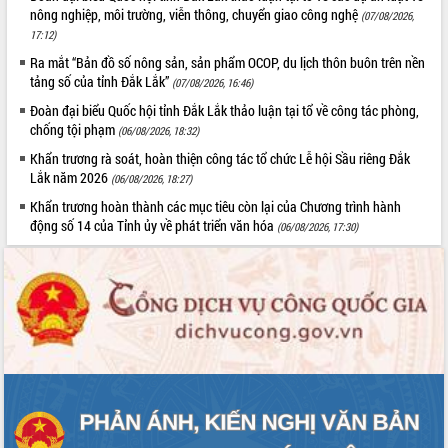
Định vị cà phê Việt Nam như một “di
nông nghiệp, môi trường, viễn thông, chuyển giao công nghệ
(07/08/2026,
sản sống” trong dòng chảy toàn cầu
17:12)
Xây dựng nông thôn mới: Nâng cao đời
Ra mắt “Bản đồ số nông sản, sản phẩm OCOP, du lịch thôn buôn trên nền
sống người dân từ những mô hình thiết
tảng số của tỉnh Đắk Lắk”
(07/08/2026, 16:46)
thực
Đoàn đại biểu Quốc hội tỉnh Đắk Lắk thảo luận tại tổ về công tác phòng,
Quyết liệt tháo gỡ vướng mắc, đẩy
chống tội phạm
(06/08/2026, 18:32)
nhanh tiến độ các dự án trọng điểm
trong Khu kinh tế Nam Phú Yên
Khẩn trương rà soát, hoàn thiện công tác tổ chức Lễ hội Sầu riêng Đắk
Lắk năm 2026
(06/08/2026, 18:27)
Hòn Yến phát triển du lịch gắn với bảo
tồn biển
Khẩn trương hoàn thành các mục tiêu còn lại của Chương trình hành
động số 14 của Tỉnh ủy về phát triển văn hóa
Lấy ý kiến điều chỉnh Quy hoạch tỉnh
(06/08/2026, 17:30)
Đắk Lắk thời kỳ 2021-2030, tầm nhìn
đến năm 2050
Phát động chiến dịch 30 ngày đêm
giải phóng mặt bằng Tuyến đường bộ
ven biển
Đắk Lắk nỗ lực thúc đẩy tăng trưởng
kinh tế từ 10% trở lên trong Quý
II/2026
Đắk Lắk ký kết thỏa thuận hợp tác về
chuyển đổi số giai đoạn 2026 – 2030