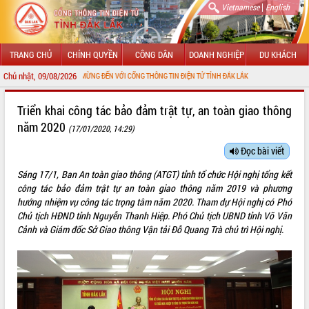
|
Vietnamese
English
TRANG CHỦ
CHÍNH QUYỀN
CÔNG DÂN
DOANH NGHIỆP
DU KHÁCH
Chủ nhật, 09/08/2026
CHÀO MỪNG ĐẾN VỚI CỔNG THÔNG TIN ĐIỆN TỬ TỈNH ĐẮK LẮK
GIỚI THIỆU
Triển khai công tác bảo đảm trật tự, an toàn giao thông
năm 2020
(17/01/2020, 14:29)
LÃNH ĐẠO UBND TỈNH
Đọc bài viết
TIN TỨC SỰ KIỆN
Sáng 17/1, Ban An toàn giao thông (ATGT) tỉnh tổ chức Hội nghị tổng kết
SỞ, BAN, NGÀNH
công tác bảo đảm trật tự an toàn giao thông năm 2019 và phương
hướng nhiệm vụ công tác trọng tâm năm 2020. Tham dự Hội nghị có Phó
UBND CÁC XÃ, PHƯỜNG
Chủ tịch HĐND tỉnh Nguyễn Thanh Hiệp. Phó Chủ tịch UBND tỉnh Võ Văn
Cảnh và Giám đốc Sở Giao thông Vận tải Đỗ Quang Trà chủ trì Hội nghị.
THÔNG TIN CHỈ ĐẠO ĐIỀU HÀNH
HỆ THỐNG VĂN BẢN
VĂN BẢN HĐND TỈNH