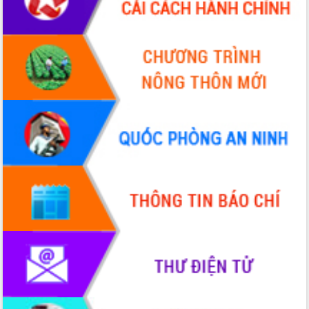
Hồ Thị Nguyên Thảo làm việc tại Trung
tâm Phục vụ hành chính công xã Ea
Phê
Xây dựng nền hành chính số đồng
hành cùng nông dân dân, doanh nghiệp
Giai đoạn 2026-2030, Đắk Lắk phấn
đấu có 77% xã đạt chuẩn nông thôn
mới
Chuyển đổi số 'mở đường' cho nông
nghiệp Đắk Lắk tăng trưởng bứt phá
Triển khai đồng bộ đo đạc, lập hồ sơ
địa chính, hoàn thiện cơ sở dữ liệu đất
đai
Ứng dụng sinh trắc học - Bước tiến
trong hành trình chuyển đổi số tại Đắk
Lắk
Đắk Lắk nâng cao hiệu quả công tác
Đảng từ Sổ tay đảng viên điện tử
Đắk Lắk đẩy mạnh nuôi biển công
nghệ, hướng tới phát triển thủy sản
bền vững