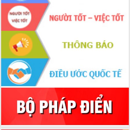
Chương trình “Gặp gỡ hữu nghị –
Friendship Meeting New Year 2026”
Bầu cử Quốc hội và HĐND: Cử tri Đắk
Lắk gửi gắm niềm tin, kỳ vọng vào lá
phiếu
Đắk Lắk sẵn sàng các điều kiện cho
Ngày hội bầu cử đại biểu Quốc hội
khóa XVI và HĐND các cấp nhiệm kỳ
2026-2031
Đảm bảo cuộc bầu cử đại biểu Quốc
hội và đại biểu HĐND các cấp diễn ra
an toàn, hiệu quả, đúng quy định
Thủ tướng Chính phủ Phạm Minh Chính
kiểm tra, chỉ đạo hoàn thành các dự
án cao tốc và thăm khu tái định cư tại
Đắk Lắk
Sôi nổi Hội đua ngựa truyền thống Gò
Thì Thùng mừng Xuân Bính Ngọ 2026
Lãnh đạo tỉnh dâng hương tưởng niệm
tại Đập Đồng Cam đầu Xuân Bính Ngọ
Ngành nông nghiệp phấn đấu tăng