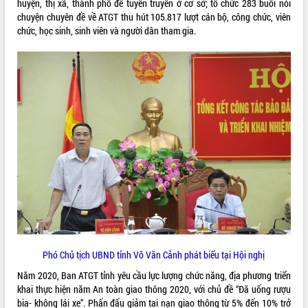
huyện, thị xã, thành phố để tuyên truyền ở cơ sở; tổ chức 283 buổi nói
chuyện chuyên đề về ATGT thu hút 105.817 lượt cán bộ, công chức, viên
VIDEO
chức, học sinh, sinh viên và người dân tham gia.
Trailer Lễ hội Sầu riêng Đắk Lắk năm
2026
Khám bệnh, cấp phát thuốc miễn phí
và tặng quà người dân xã Cư Pui
Hội nghị UBND tỉnh Đắk Lắk thường kỳ
tháng 7/2026
Lễ truy tặng danh hiệu “Bà Mẹ Việt
Phó Chủ tịch UBND tỉnh Võ Văn Cảnh phát biểu tại Hội nghị
ALBUM ẢNH
Nam Anh hùng” và trao Huân chương
Năm 2020, Ban ATGT tỉnh yêu cầu lực lượng chức năng, địa phương triển
Lao động
khai thực hiện năm An toàn giao thông 2020, với chủ đề “Đã uống rượu
UBND tỉnh Đắk Lắk triển khai nhiệm
bia- không lái xe”. Phấn đấu giảm tai nạn giao thông từ 5% đến 10% trở
vụ 6 tháng cuối năm 2026