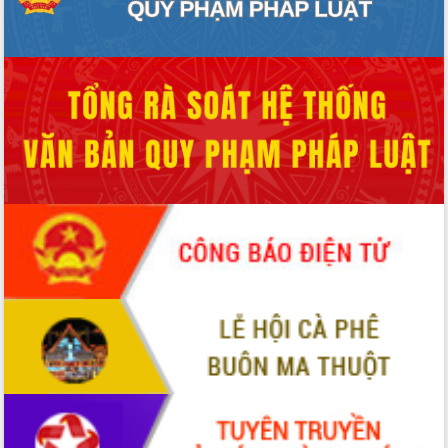
với Tập đoàn Bưu chính Viễn thông
Việt Nam
Thứ trưởng Bộ Y tế làm việc với tỉnh
Đắk Lắk về phát triển nhân lực y tế
cho trạm y tế cấp xã
Du lịch Đắk Lắk nâng tầm trải nghiệm
du khách thông qua Hệ thống cơ sở dữ
liệu và Bản đồ số
Tập huấn ứng dụng trí tuệ nhân tạo (AI)
trong thương mại điện tử năm 2026
Đoàn đại biểu Quốc hội tỉnh Đắk Lắk
trao đổi thông tin trước Kỳ họp thứ
nhất, Quốc hội khóa XVI
Quyết liệt cải cách hành chính, khơi
thông nguồn lực phát triển
Nâng cao hiệu lực, hiệu quả HĐND
tỉnh thông qua hiện đại hóa hành chính
Xã Ea Phê gắn cải cách hành chính với
chuyển đổi số
Phó Chủ tịch Thường trực UBND tỉnh