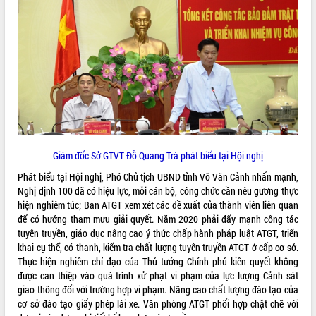
sầu riêng tại Đắk Lắk
Trình diễn nghệ thuật chế biến các
món ăn từ sầu riêng
Đắk Lắk công bố Quy hoạch và xúc
tiến đầu tư tỉnh
Ngành cá ngừ Đắk Lắk chủ động thích
ứng để giữ vững thị trường xuất khẩu
Diễn đàn Kinh tế tư nhân Việt Nam đột
phá cơ chế - Hợp tác công tư
Đề án 06 tạo bước ngoặt đột phá trong
Giám đốc Sở GTVT Đỗ Quang Trà phát biểu tại Hội nghị
cải cách hành chính tỉnh Đắk Lắk
Phát biểu tại Hội nghị, Phó Chủ tịch UBND tỉnh Võ Văn Cảnh nhấn mạnh,
Kết nối tour, đẩy mạnh chuyển đổi số
Nghị định 100 đã có hiệu lực, mỗi cán bộ, công chức cần nêu gương thực
để phát triển du lịch Đắk Lắk
hiện nghiêm túc; Ban ATGT xem xét các đề xuất của thành viên liên quan
Khởi động Dự án Đầu tư xây dựng hạ
để có hướng tham mưu giải quyết. Năm 2020 phải đẩy mạnh công tác
tầng kỹ thuật Cụm công nghiệp Tân
tuyên truyền, giáo dục nâng cao ý thức chấp hành pháp luật ATGT, triển
Tiến
khai cụ thể, có thanh, kiểm tra chất lượng tuyên truyền ATGT ở cấp cơ sở.
Gặp mặt các cơ quan báo chí nhân Kỷ
Thực hiện nghiêm chỉ đạo của Thủ tướng Chính phủ kiên quyết không
niệm 101 năm Ngày Báo chí Cách
được can thiệp vào quá trình xử phạt vi phạm của lực lượng Cảnh sát
mạng Việt Nam
giao thông đối với trường hợp vi phạm. Nâng cao chất lượng đào tạo của
Đắk Lắk sơ kết 4 năm triển khai thực
cơ sở đào tạo giấy phép lái xe. Văn phòng ATGT phối hợp chặt chẽ với