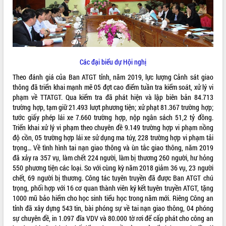
ĐIỂM TIN VĂN BẢN
QUY HOẠCH - KẾ HOẠCH
Các đại biểu dự Hội nghị
Theo đánh giá của Ban ATGT tỉnh, năm 2019, lực lượng Cảnh sát giao
thông đã triển khai mạnh mẽ 05 đợt cao điểm tuần tra kiểm soát, xử lý vi
phạm về TTATGT. Qua kiểm tra đã phát hiện và lập biên bản 84.713
trường hợp, tạm giữ 21.493 lượt phương tiện; xử phạt 81.367 trường hợp;
tước giấy phép lái xe 7.660 trường hợp, nộp ngân sách 51,2 tỷ đồng.
Triển khai xử lý vi phạm theo chuyên đề 9.149 trường hợp vi phạm nồng
độ cồn, 05 trường hợp lái xe sử dụng ma túy, 228 trường hợp vi phạm tải
trọng… Về tình hình tai nạn giao thông và ùn tắc giao thông, năm 2019
đã xảy ra 357 vụ, làm chết 224 người, làm bị thương 260 người, hư hỏng
550 phương tiện các loại. So với cùng kỳ năm 2018 giảm 36 vụ, 23 người
chết, 69 người bị thương. Công tác tuyên truyền đã được Ban ATGT chú
trọng, phối hợp với 16 cơ quan thành viên ký kết tuyên truyền ATGT, tặng
1000 mũ bảo hiểm cho học sinh tiểu học trong năm mới. Riêng Công an
tỉnh đã xây dựng 543 tin, bài phóng sự về tai nạn giao thông, 04 phóng
sự chuyên đề, in 1.097 đĩa VDV và 80.000 tờ rơi để cấp phát cho công an