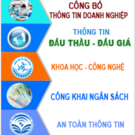
Tập huấn nâng cao năng lực triển khai
chuyển đổi số cho cán bộ, công chức
cấp xã
Đắk Lắk phát động hưởng ứng Ngày
Quyền của người tiêu dùng Việt Nam
2026
Đẩy mạnh cải cách hành chính, quyết
tâm đạt được mục tiêu tăng trưởng
hai con số trong năm 2026
Tổ chức trang trọng Lễ hội Đền thờ
Lương Văn Chánh năm 2026
Phó Bí thư Tỉnh ủy Đắk Lắk Đỗ Hữu
Huy giữ chức Bí thư Đảng ủy Ủy Ban
Nhân dân tỉnh
Bệnh án điện tử thúc đẩy chuyển đổi
số y tế tại Đắk Lắk
Chuyển đổi số thư viện: Mở rộng
không gian tri thức trong thời đại số
Đánh giá, rút kinh nghiệm công tác tổ
chức diễn tập trước ngày bầu cử