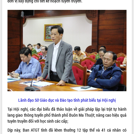
hiện Đề án 06 của Chính phủ
đơn vị xây dựng chi tiết kế hoạch tuyên truyền.
Họp báo thông tin về Hội nghị Công bố
Quy hoạch và Xúc tiến đầu tư tỉnh Đắk
Lắk
Khơi thông điểm nghẽn, đẩy nhanh
giải ngân vốn khắc phục thiên tai
HĐND tỉnh thông qua điều chỉnh Quy
hoạch tỉnh thời kỳ 2021-2030
Hội thảo góp ý hồ sơ điều chỉnh quy
hoạch tỉnh Đắk Lắk thời kỳ 2021-2030,
tầm nhìn đến năm 2050
Nâng cao hiệu quả hoạt động của các
doanh nghiệp nhà nước
Hội nghị triển khai kết nối mạng
truyền số liệu chuyên dùng phục vụ cơ
quan Đảng, Nhà nước
Lãnh đạo Sở Giáo dục và Đào tạo tỉnh phát biểu tại Hội nghị
Lễ phát động chuỗi hoạt động chung
Tại Hội nghị, các đại biểu đã thảo luận về giải pháp lập lại trật tự hành
tay làm sạch môi trường
lang giao thông tuyến phố thành phố Buôn Ma Thuột; nâng cao hiệu quả
Xã Ea Kar bước chuyển mình trong
tuyên truyền đối với học sinh các cấp;
công tác cải cách hành chính mô hình
Dịp này, Ban ATGT tỉnh đã khen thưởng 12 tập thể và 41 cá nhân có
mới