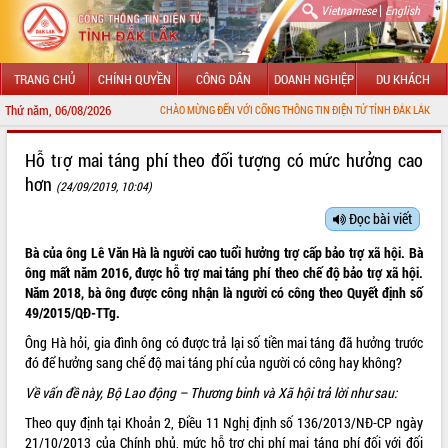
|
Vietnamese
English
TRANG CHỦ
CHÍNH QUYỀN
CÔNG DÂN
DOANH NGHIỆP
DU KHÁCH
Thứ năm, 06/08/2026
CHÀO MỪNG ĐẾN VỚI CỔNG THÔNG TIN ĐIỆN TỬ TỈNH ĐẮK LẮK
GIỚI THIỆU
Hỗ trợ mai táng phí theo đối tượng có mức hưởng cao
hơn
(24/09/2019, 10:04)
LÃNH ĐẠO UBND TỈNH
Đọc bài viết
TIN TỨC SỰ KIỆN
Bà của ông Lê Văn Hà là người cao tuổi hưởng trợ cấp bảo trợ xã hội. Bà
SỞ, BAN, NGÀNH
ông mất năm 2016, được hỗ trợ mai táng phí theo chế độ bảo trợ xã hội.
Năm 2018, bà ông được công nhận là người có công theo Quyết định số
UBND CÁC XÃ, PHƯỜNG
49/2015/QĐ-TTg.
Ông Hà hỏi, gia đình ông có được trả lại số tiền mai táng đã hưởng trước
THÔNG TIN CHỈ ĐẠO ĐIỀU HÀNH
đó để hưởng sang chế độ mai táng phí của người có công hay không?
Về vấn đề này, Bộ Lao động – Thương binh và Xã hội trả lời như sau:
HỆ THỐNG VĂN BẢN
Theo quy định tại Khoản 2, Điều 11 Nghị định số
136/2013/NĐ-CP
ngày
VĂN BẢN HĐND TỈNH
21/10/2013 của Chính phủ, mức hỗ trợ chi phí mai táng phí đối với đối