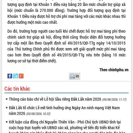
tượng quy định tại Khoản 1 điều này bằng 20 lần mức chuẩn trợ giúp xã
ĐIỂM TIN VĂN BẢN
hội (mức chuẩn là 270.000 đồng). Trường hợp đối tượng quy định tại
Khoản 1 Điều này được hỗ trợ chi phí mai táng với các mức khác nhau thì
QUY HOẠCH - KẾ HOẠCH
được hưởng một mức cao nhất.
Do đó, trường hợp người cao tuổi khi chết được hỗ trợ mai táng phí theo
QUẢNG CÁO
chính sách trợ giúp xã hội, đồng thời cũng thuộc diện đối tượng hưởng
trợ cấp một lần theo Quyết định số
49/2015/QĐ-TTg
ngày 14/10/2015
của Thủ tướng Chính phủ thì được xem xét giải quyết mức phí mai táng
cao hơn theo Quyết định số 49/2015/QĐ-TTg nêu trên (bằng 10 mức
lương cơ sở tại thời điểm chết).
Theo chinhphu.vn
In
Các tin khác
Thông cáo báo chí về Lễ hội Sầu riêng Đắk Lắk năm 2026
(05/08/2026, 11:17)
Đắk Lắk tổ chức Lễ mít tinh hưởng ứng Ngày An ninh mạng Việt Nam
năm 2026
(03/08/2026, 10:22)
Kết luận của đồng chí Nguyễn Thiên Văn - Phó Chủ tịch UBND tỉnh tại
cuộc họp trực tuyến với UBND các xã, phường về tiến độ triển khai Kế