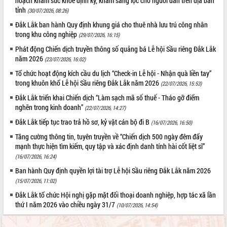
hoạch khám sức khỏe định kỳ, khám sàng lọc cho người dân trên địa bàn
tỉnh
(30/07/2026, 08:26)
Đắk Lắk ban hành Quy định khung giá cho thuê nhà lưu trú công nhân
trong khu công nghiệp
(29/07/2026, 16:15)
Phát động Chiến dịch truyền thông số quảng bá Lễ hội Sầu riêng Đắk Lắk
năm 2026
(23/07/2026, 16:02)
Tổ chức hoạt động kích cầu du lịch “Check-in Lễ hội - Nhận quà liền tay”
trong khuôn khổ Lễ hội Sầu riêng Đắk Lắk năm 2026
(22/07/2026, 15:53)
Đắk Lắk triển khai Chiến dịch “Làm sạch mã số thuế - Tháo gỡ điểm
nghẽn trong kinh doanh”
(22/07/2026, 14:27)
Đắk Lắk tiếp tục trao trả hồ sơ, kỷ vật cán bộ đi B
(16/07/2026, 16:50)
Tăng cường thông tin, tuyên truyền về “Chiến dịch 500 ngày đêm đẩy
mạnh thực hiện tìm kiếm, quy tập và xác định danh tính hài cốt liệt sĩ”
(16/07/2026, 16:24)
Ban hành Quy định quyền lợi tài trợ Lễ hội Sầu riêng Đắk Lắk năm 2026
(15/07/2026, 11:02)
Đắk Lắk tổ chức Hội nghị gặp mặt đối thoại doanh nghiệp, hợp tác xã lần
thứ I năm 2026 vào chiều ngày 31/7
(10/07/2026, 14:54)