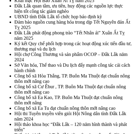
Khai mạc Hội Báo Xuân Ất Tỵ năm 2025
Đắk Lắk quan tâm, ưu tiên, huy động các nguồn lực thực
hiện tốt công tác giảm nghèo
UBND tỉnh Đắk Lắk tổ chức họp báo định kỳ
Đảm bảo nguồn cung hàng hóa trong dịp Tết Nguyên đán Ất
Tỵ 2025
Đắk Lắk phát động phong trào “Tết Nhân ái” Xuân Ất Tỵ
năm 2025
Ký kết Quy chế phối hợp trong các hoạt động xúc tiến đầu tư,
thương mại và du lịch
Hội chợ Công Thương và sản phẩm OCOP – Đắk Lắk năm
2024
Sở Văn hóa, Thể thao và Du lịch đẩy mạnh công tác cải cách
hành chính
Công bố xã Hòa Thắng, TP. Buôn Ma Thuột đạt chuẩn nông
thôn mới nâng cao
Công bố xã Cư Êbur , TP. Buôn Ma Thuột đạt chuẩn nông
thôn mới nâng cao
Công bố xã Ea Kao, TP. Buôn Ma Thuột đạt chuẩn nông
thôn mới nâng
Công bố xã Ea Tu đạt chuẩn nông thôn mới nâng cao
Hội thi Tuyên truyền viên giỏi Hội Nông dân tỉnh Đắk Lắk
năm 2024
Hội thảo khoa học “Đắk Lắk – 120 năm hình thành và phát
triển”