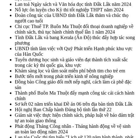
Lan toả Ngày sách và Văn hóa đọc tỉnh Đắk Lắk năm 2024
Nỗ lực ôn luyện cho Kỳ thi tốt nghiệp THPT năm 2024
Đoàn công tác của UBND tỉnh Đắk Lắk thăm và chúc thọ
người cao tuổi
Chi cục Thuế TP. Buôn Ma Thuột đối thoại doanh nghiệp về
chính sách, thủ tục hành chính thuế lần 1 năm 2024
Tỉnh Đắk Lắk và bang Kerala (Ấn Độ) thúc đẩy hợp tác song
phương
UBND tỉnh làm việc với Quỹ Phát triển Hạnh phúc khu vực
của Hàn Quốc
Tuyên dương học sinh và giáo viên đạt thành tích xuất sắc
trong các kỳ thi quốc gia, khu vực
Khám sàng lọc và tầm soát miễn phí bệnh tim cho trẻ em
Bước tiến mới trong phát triển kinh tế nông nghiệp
Đồng bào Công giáo đổi mới nếp nghĩ, cách làm cà phê đặc
sản
Thành phố Buôn Ma Thuột đẩy mạnh công tác cải cách hành
chính
Sơ kết 02 năm triển khai Đề án 06 trên địa bàn tỉnh Đắk Lắk
Hội nghị Ban Chấp hành Đảng bộ tỉnh lần thứ 22
Giám sát việc thực hiện chính sách, pháp luật về bảo đảm trật
tự an toàn giao thông
Phát động Tháng Công nhân - Tháng hành động về vệ sinh
an toàn lao động năm 2024
Lan tỏa Cuộc thi tìm hiểu "Lịch sử 120 năm hình thành, phát