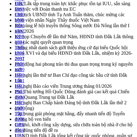
Đắk Lắk tập trung toàn lực khắc phục tồn tại IUU, sẵn sàng
1887
làm việc với Đoàn thanh tra EC
1888
Chủ tịch UBND tỉnh Tạ Anh Tuấn thăm, chúc mừng các
1889
bệnh viện nhân Ngày Thầy thuốc Việt Nam
1890
Rộn ràng lễ hội truyền thống Sông nước Đà Nông lần thứ I
1891
năm 2026
1892
Kỳ họp Chuyên đề lần thứ Năm, HĐND tỉnh Đắk Lắk thông
1893
qua các nghị quyết quan trọng
1894
Thống nhất danh sách giới thiệu ứng cử đại biểu Quốc hội
1895
khoá XVI và đại biểu HĐND tỉnh Đắk Lắk, nhiệm kỳ 2026-
1896
2031
1897
Phát động hai phong trào thi đua quan trọng trong kỷ nguyên
1898
mới
1899
Hội nghị lần thứ tư Ban Chỉ đạo công tác bầu cử tỉnh Đắk
1900
Lắk
1901
Hội nghị Báo cáo viên Trung ương tháng 01/2026
1902
Phó Thủ tướng Hồ Quốc Dũng đánh giá cao kết quả Chiến
1903
dịch Quang Trung tại Đắk Lắk
1904
Hội nghị Ban Chấp hành Đảng bộ tỉnh Đắk Lắk lần thứ 2
1905
(mở rộng)
1906
Tập trung giải phóng mặt bằng, đẩy nhanh tiến độ Tuyến
1907
đường bộ ven biển
1908
Gỡ khó, khởi công xây dựng, sửa chữa toàn bộ nhà ở cho hộ
1909
dân đúng tiến độ đề ra
1910
UBND tỉnh Đắk Lắk tổng kết công tác quốc phòng, quân sự
1911