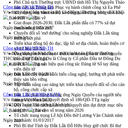
Phó Chủ tịch Thường trực UBND tỉnh Hồ Thị Nguyên Thảo
Công văn 1363/UBND-TH
làm việc tại Trung tâm Phục vụ hành chính công xã Ea Phê
V/v thực hiện Công văn của Bộ Lao động, Thương binh và Xã hội
Xây dựng nền hành chính số đồng hành cùng nông dân dân,
doanh nghiệp
Bản PDF
Tải về
Giai đoạn 2026-2030, Đắk Lắk phấn đấu có 77% xã đạt
Ngày ban hành:
01/03/2017
chuẩn nông thôn mới
Chuyển đổi số 'mở đường' cho nông nghiệp Đắk Lắk tăng
Ngày hiệu lực:
trưởng bứt phá
Triển khai đồng bộ đo đạc, lập hồ sơ địa chính, hoàn thiện cơ
Công văn 1362/UBND-TH
sở dữ liệu đất đai
V/v điều chỉnh tên Nhà đầu tư mới của dự án Đầu tư Trường
Ứng dụng sinh trắc học - Bước tiến trong hành trình chuyển
THCS và THPT Đông Du là Công ty Cổ phần Đầu tư Đông Du
đổi số tại Đắk Lắk
Đắk Lắk nâng cao hiệu quả công tác Đảng từ Sổ tay đảng
Bản PDF
Tải về
viên điện tử
Ngày ban hành:
01/03/2017
Đắk Lắk đẩy mạnh nuôi biển công nghệ, hướng tới phát triển
thủy sản bền vững
Ngày hiệu lực:
Tập huấn nâng cao năng lực triển khai chuyển đổi số cho cán
bộ, công chức cấp xã
Công văn 1361/UBND-KGVX
Đắk Lắk phát động hưởng ứng Ngày Quyền của người tiêu
V/v tham mưu triển khai Quyết định số 186/QĐ-TTg ngày
dùng Việt Nam 2026
10/02/2017 của Thủ tướng Chính phủ
Đẩy mạnh cải cách hành chính, quyết tâm đạt được mục tiêu
tăng trưởng hai con số trong năm 2026
Bản PDF
Tải về
Tổ chức trang trọng Lễ hội Đền thờ Lương Văn Chánh năm
Ngày ban hành:
01/03/2017
2026
Phó Bí thư Tỉnh ủy Đắk Lắk Đỗ Hữu Huy giữ chức Bí thư