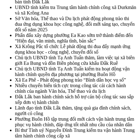
bàn tỉnh Đắk Lắk
UBND tỉnh kiểm tra Trung tâm hành chính công xã Durkmăn
và xã Krông Ana
Sở Văn hóa, Thể thao và Du lịch phát động phong trào thi
đua ứng dụng khoa học công nghệ, đổi mới sáng tạo, chuyển
đổi số năm 2025
Phấn đấu xây dựng phường Ea Kao sớm trở thành điểm đến
“Hiện đại, văn minh, nghĩa tình, bản sắc”
Xã Krông Pắc tổ chức Lễ phát động thi đua đẩy mạnh ứng
dụng khoa học - công nghệ, chuyển đổi số
Chủ tịch UBND tỉnh Tạ Anh Tuấn thăm, làm việc tại xã biên
giới Ea Bung và đồn Biên phòng cửa khẩu Đắk Ruê
Chủ tịch UBND tỉnh Tạ Anh Tuấn kiểm tra hoạt động vận
hành chính quyền địa phương tại phường Buôn Hồ
Xã Ea Phê - Phát động phong trào “Bình dân học vụ số”
Nhiều chuyển biến tích cực trong công tác cải cách hành
chính của ngành Văn hóa, Thể thao và du lịch
Đắk Lắk ban hành chính sách hỗ trợ cán bộ công tác sau sắp
xếp đơn vị hành chính
Lãnh đạo tỉnh Đắk Lắk thăm, tặng quà gia đình chính sách,
người có công
Phường Buôn Hồ tập trung đổi mới cách vận hành trung tâm
phục vụ hành chính, đáp ứng tốt nhất nhu cầu của nhân dân
Bí thư Tỉnh uỷ Nguyễn Đình Trung kiểm tra vận hành Trung
tâm hành chính công cấp xã