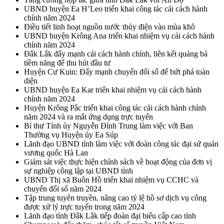
UBND huyện Ea H’Leo triển khai công tác cải cách hành
chính năm 2024
Điều tiết linh hoạt nguồn nước thủy điện vào mùa khô
UBND huyện Krông Ana triển khai nhiệm vụ cải cách hành
chính năm 2024
Đắk Lắk đẩy mạnh cải cách hành chính, liên kết quảng bá
tiềm năng để thu hút đầu tư
Huyện Cư Kuin: Đẩy mạnh chuyển đổi số để bứt phá toàn
diện
UBND huyện Ea Kar triển khai nhiệm vụ cải cách hành
chính năm 2024
Huyện Krông Pắc triển khai công tác cải cách hành chính
năm 2024 và ra mắt ứng dụng trực tuyến
Bí thư Tỉnh ủy Nguyễn Đình Trung làm việc với Ban
Thường vụ Huyện ủy Ea Súp
Lãnh đạo UBND tỉnh làm việc với đoàn công tác đại sứ quán
vương quốc Hà Lan
Giám sát việc thực hiện chính sách về hoạt động của đơn vị
sự nghiệp công lập tại UBND tỉnh
UBND Thị xã Buôn Hồ triển khai nhiệm vụ CCHC và
chuyển đổi số năm 2024
Tập trung tuyên truyền, nâng cao tỷ lệ hồ sơ dịch vụ công
được xử lý trực tuyến trong năm 2024
Lãnh đạo tỉnh Đắk Lắk tiếp đoàn đại biểu cấp cao tỉnh