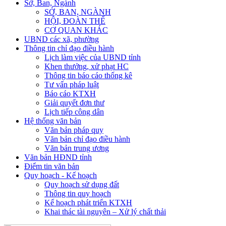
Sở, Ban, Ngành
SỞ, BAN, NGÀNH
HỘI, ĐOÀN THỂ
CƠ QUAN KHÁC
UBND các xã, phường
Thông tin chỉ đạo điều hành
Lịch làm việc của UBND tỉnh
Khen thưởng, xử phạt HC
Thông tin báo cáo thống kê
Tư vấn pháp luật
Báo cáo KTXH
Giải quyết đơn thư
Lịch tiếp công dân
Hệ thống văn bản
Văn bản pháp quy
Văn bản chỉ đạo điều hành
Văn bản trung ương
Văn bản HĐND tỉnh
Điểm tin văn bản
Quy hoạch - Kế hoạch
Quy hoạch sử dụng đất
Thông tin quy hoạch
Kế hoạch phát triển KTXH
Khai thác tài nguyên – Xử lý chất thải