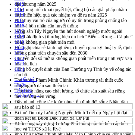
địa phương năm 2025
1912
Tập trung triển khai quyết liệt, đồng bộ các giải pháp nhằm
1913
thực hiện hiệu quả các nhiệm vụ đề ra năm 2025
1914
Phát huy vai trò của người có uy tín trong phòng chống tảo
1915
hôn và hôn nhân cận huyết thống
1916
Nông sản Tây Nguyên thu hút doanh nghiệp nước ngoài
1917
Đắk Lắk định vị thương hiệu du lịch “Biển – Rừng – Cà phê”
1918
trong không gian phát triển mới
1919
Hội nghị chia sẻ kinh nghiệm, chuyển giao kỹ thuật y tế, định
1920
hướng phát triển chuyên sâu đến 2030
1921
Chuyển đổi số mở ra không gian phát triển trong lĩnh vực văn
1922
hóa, du lịch
1923
Công bố quyết định của Ban Thường vụ Tỉnh ủy về công tác
1924
cán bộ.
← Đầu tiên
Thủ tướng Phạm Minh Chính: Khẩn trương tái thiết cuộc
Trước
sống người dân sau thiên tai
Tiếp theo
Tập trung nâng cao chất lượng, tổ chức sản xuất sầu riêng
Cuối cùng →
theo hướng bền vững
Đẩy nhanh công tác khắc phục, ổn định đời sống Nhân dân
sau bão số 13
Bí thư Tỉnh ủy Lương Nguyễn Minh Triết dự Ngày hội đại
đoàn kết tại Buôn Đăk Tuôr, xã Cư Pui
Khởi công xây dựng Trường Phổ thông nội trú liên cấp tiểu
học và THCS xã Ia Rvê
Phó Thủ tướng Chính phủ Mai Văn Chính chia sẻ, động viên