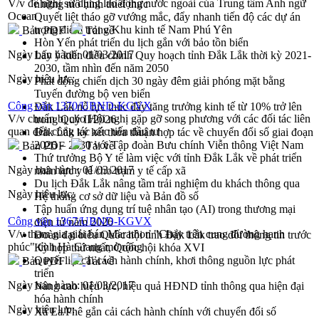
V/v đề nghị sử dụng lao động nước ngoài của Trung tâm Anh ngữ
những mô hình thiết thực
Ocean
Quyết liệt tháo gỡ vướng mắc, đẩy nhanh tiến độ các dự án
trọng điểm trong Khu kinh tế Nam Phú Yên
Bản PDF
Tải về
Hòn Yến phát triển du lịch gắn với bảo tồn biển
Ngày ban hành:
01/03/2017
Lấy ý kiến điều chỉnh Quy hoạch tỉnh Đắk Lắk thời kỳ 2021-
2030, tầm nhìn đến năm 2050
Ngày hiệu lực:
Phát động chiến dịch 30 ngày đêm giải phóng mặt bằng
Tuyến đường bộ ven biển
Công văn 1370/UBND-KGVX
Đắk Lắk nỗ lực thúc đẩy tăng trưởng kinh tế từ 10% trở lên
V/v chuẩn bị cho Hội nghị gặp gỡ song phương với các đối tác liên
trong Quý II/2026
quan đến công tác xúc tiến đầu tư
Đắk Lắk ký kết thỏa thuận hợp tác về chuyển đổi số giai đoạn
2026 – 2030 với Tập đoàn Bưu chính Viễn thông Việt Nam
Bản PDF
Tải về
Thứ trưởng Bộ Y tế làm việc với tỉnh Đắk Lắk về phát triển
Ngày ban hành:
01/03/2017
nhân lực y tế cho trạm y tế cấp xã
Du lịch Đắk Lắk nâng tầm trải nghiệm du khách thông qua
Ngày hiệu lực:
Hệ thống cơ sở dữ liệu và Bản đồ số
Tập huấn ứng dụng trí tuệ nhân tạo (AI) trong thương mại
Công văn 1367/UBND-KGVX
điện tử năm 2026
V/v tham gia giải bán Marathon "Chạy trên cung đường hạnh
Đoàn đại biểu Quốc hội tỉnh Đắk Lắk trao đổi thông tin trước
phúc" tỉnh Hà Giang mở rộng
Kỳ họp thứ nhất, Quốc hội khóa XVI
Quyết liệt cải cách hành chính, khơi thông nguồn lực phát
Bản PDF
Tải về
triển
Ngày ban hành:
01/03/2017
Nâng cao hiệu lực, hiệu quả HĐND tỉnh thông qua hiện đại
hóa hành chính
Ngày hiệu lực:
Xã Ea Phê gắn cải cách hành chính với chuyển đổi số