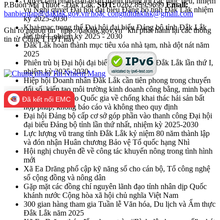
Quyết tâm phấn đấu hoàn thành thắng lợi các mục tiêu, nhiệm
P.Buôn Ma Thuột - Đắk Lắk.
SĐT:
0262.859.9699
Email:
vụ Nghị quyết Đại hội đại biểu Đảng bộ tỉnh Đắk Lắk nhiệm
banbientap@daklak.gov.vn hoặc congttdtdaklak@gmail.com
kỳ 2025-2030
Khai mạc trọng thể Đại hội đại biểu Đảng bộ tỉnh Đắk Lắk
Ghi rõ nguồn tin "http://daklak.gov.vn" khi phát hành lại các thông
lần thứ I, nhiệm kỳ 2025 - 2030
tin từ Cổng TTĐT này
Đắk Lắk hoàn thành mục tiêu xóa nhà tạm, nhà dột nát năm
2025
Phiên trù bị Đại hội đại biểu Đảng bộ tỉnh Đắk Lắk lần thứ I,
nhiệm kỳ 2025-2030
Hiệp hội Doanh nhân Đắk Lắk cần tiên phong trong chuyển
đổi số, kiến tạo môi trường kinh doanh công bằng, minh bạch
Họp Ban Chỉ đạo Quốc gia về chống khai thác hải sản bất
Đã kết nối EMC
hợp pháp, không báo cáo và không theo quy định
Đại hội Đảng bộ cấp cơ sở góp phần vào thanh công Đại hội
đại biểu Đảng bộ tỉnh lần thứ nhất, nhiệm kỳ 2025-2030
Lực lượng vũ trang tỉnh Đắk Lắk kỷ niệm 80 năm thành lập
và đón nhận Huân chương Bảo vệ Tổ quốc hạng Nhì
Hội nghị chuyên đề về công tác khuyến nông trong tình hình
mới
Xã Ea Drăng phổ cập kỹ năng số cho cán bộ, Tổ công nghệ
số cộng đồng và nông dân
Gặp mặt các đồng chí nguyên lãnh đạo tỉnh nhân dịp Quốc
khánh nước Cộng hòa xã hội chủ nghĩa Việt Nam
300 gian hàng tham gia Tuần lễ Văn hóa, Du lịch và Ẩm thực
Đắk Lắk năm 2025