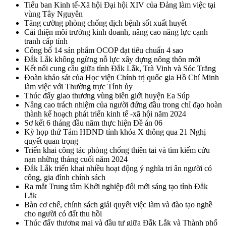
Tiểu ban Kinh tế-Xã hội Đại hội XIV của Đảng làm việc tại
vùng Tây Nguyên
Tăng cường phòng chống dịch bệnh sốt xuất huyết
Cải thiện môi trường kinh doanh, nâng cao năng lực cạnh
tranh cấp tỉnh
Công bố 14 sản phẩm OCOP đạt tiêu chuẩn 4 sao
Đắk Lắk không ngừng nỗ lực xây dựng nông thôn mới
Kết nối cung cầu giữa tỉnh Đắk Lắk, Trà Vinh và Sóc Trăng
Đoàn khảo sát của Học viện Chính trị quốc gia Hồ Chí Minh
làm việc với Thường trực Tỉnh ủy
Thúc đẩy giao thương vùng biên giới huyện Ea Súp
Nâng cao trách nhiệm của người đứng đầu trong chỉ đạo hoàn
thành kế hoạch phát triển kinh tế -xã hội năm 2024
Sơ kết 6 tháng đầu năm thực hiện Đề án 06
Kỳ họp thứ Tám HĐND tỉnh khóa X thông qua 21 Nghị
quyết quan trọng
Triển khai công tác phòng chống thiên tai và tìm kiếm cứu
nạn những tháng cuối năm 2024
Đắk Lắk triển khai nhiều hoạt động ý nghĩa tri ân người có
công, gia đình chính sách
Ra mắt Trung tâm Khởi nghiệp đổi mới sáng tạo tỉnh Đắk
Lắk
Bàn cơ chế, chính sách giải quyết việc làm và đào tạo nghề
cho người có đất thu hồi
Thúc đẩy thương mại và đầu tư giữa Đắk Lắk và Thành phố