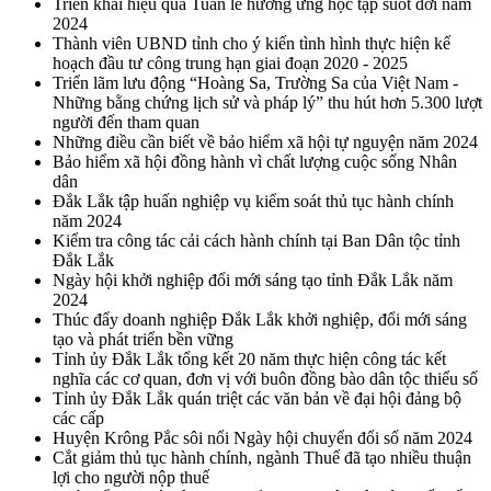
Triển khai hiệu quả Tuần lễ hưởng ứng học tập suốt đời năm
2024
Thành viên UBND tỉnh cho ý kiến tình hình thực hiện kế
hoạch đầu tư công trung hạn giai đoạn 2020 - 2025
Triển lãm lưu động “Hoàng Sa, Trường Sa của Việt Nam -
Những bằng chứng lịch sử và pháp lý” thu hút hơn 5.300 lượt
người đến tham quan
Những điều cần biết về bảo hiểm xã hội tự nguyện năm 2024
Bảo hiểm xã hội đồng hành vì chất lượng cuộc sống Nhân
dân
Đắk Lắk tập huấn nghiệp vụ kiểm soát thủ tục hành chính
năm 2024
Kiểm tra công tác cải cách hành chính tại Ban Dân tộc tỉnh
Đắk Lắk
Ngày hội khởi nghiệp đổi mới sáng tạo tỉnh Đắk Lắk năm
2024
Thúc đẩy doanh nghiệp Đắk Lắk khởi nghiệp, đổi mới sáng
tạo và phát triển bền vững
Tỉnh ủy Đắk Lắk tổng kết 20 năm thực hiện công tác kết
nghĩa các cơ quan, đơn vị với buôn đồng bào dân tộc thiểu số
Tỉnh ủy Đắk Lắk quán triệt các văn bản về đại hội đảng bộ
các cấp
Huyện Krông Pắc sôi nổi Ngày hội chuyển đổi số năm 2024
Cắt giảm thủ tục hành chính, ngành Thuế đã tạo nhiều thuận
lợi cho người nộp thuế