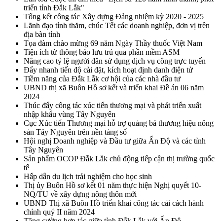
triển tỉnh Đắk Lắk"
Tổng kết công tác Xây dựng Đảng nhiệm kỳ 2020 - 2025
Lãnh đạo tỉnh thăm, chúc Tết các doanh nghiệp, đơn vị trên
địa bàn tỉnh
Tọa đàm chào mừng 69 năm Ngày Thầy thuốc Việt Nam
Tiện ích từ thông báo lưu trú qua phần mềm ASM
Nâng cao tỷ lệ người dân sử dụng dịch vụ công trực tuyến
Đẩy nhanh tiến độ cài đặt, kích hoạt định danh điện tử
Tiềm năng của Đắk Lắk cơ hội của các nhà đầu tư
UBND thị xã Buôn Hồ sơ kết và triển khai Đề án 06 năm
2024
Thúc đẩy công tác xúc tiến thương mại và phát triển xuất
nhập khẩu vùng Tây Nguyên
Cục Xúc tiến Thương mại hỗ trợ quảng bá thương hiệu nông
sản Tây Nguyên trên nền tảng số
Hội nghị Doanh nghiệp và Đầu tư giữa Ấn Độ và các tỉnh
Tây Nguyên
Sản phẩm OCOP Đắk Lắk chủ động tiếp cận thị trường quốc
tế
Hấp dẫn du lịch trải nghiệm cho học sinh
Thị ủy Buôn Hồ sơ kết 01 năm thực hiện Nghị quyết 10-
NQ/TU về xây dựng nông thôn mới
UBND Thị xã Buôn Hồ triển khai công tác cải cách hành
chính quý II năm 2024
Tăng cường hợp tác giữa tỉnh Đắk Lắk với Ấn Độ