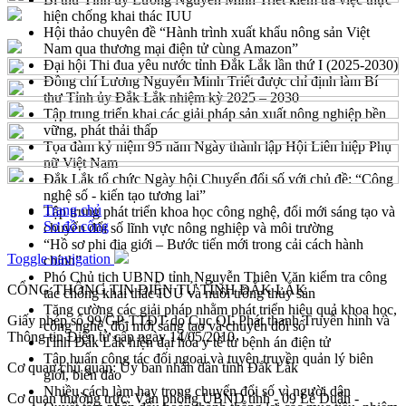
hiện chống khai thác IUU
Hội thảo chuyên đề “Hành trình xuất khẩu nông sản Việt
Nam qua thương mại điện tử cùng Amazon”
Đại hội Thi đua yêu nước tỉnh Đắk Lắk lần thứ I (2025-2030)
Đồng chí Lương Nguyễn Minh Triết được chỉ định làm Bí
thư Tỉnh ủy Đắk Lắk nhiệm kỳ 2025 – 2030
Tập trung triển khai các giải pháp sản xuất nông nghiệp bền
vững, phát thải thấp
Tọa đàm kỷ niệm 95 năm Ngày thành lập Hội Liên hiệp Phụ
nữ Việt Nam
Đắk Lắk tổ chức Ngày hội Chuyển đổi số với chủ đề: “Công
nghệ số - kiến tạo tương lai”
Trang chủ
Tập trung phát triển khoa học công nghệ, đổi mới sáng tạo và
Sơ đồ cổng
chuyển đổi số lĩnh vực nông nghiệp và môi trường
“Hồ sơ phi địa giới – Bước tiến mới trong cải cách hành
Toggle navigation
chính”
Phó Chủ tịch UBND tỉnh Nguyễn Thiên Văn kiểm tra công
CỔNG THÔNG TIN ĐIỆN TỬ TỈNH ĐẮK LẮK
tác chống khai thác IUU và nuôi trồng thủy sản
Tăng cường các giải pháp nhằm phát triển hiệu quả khoa học,
Giấy phép số 99/GP-TTĐT do Cục QL Phát thanh Truyền hình và
công nghệ, đổi mới sáng tạo và chuyển đổi số
Thông tin Điện tử cấp ngày 14/05/2010
Tỉnh Đắk Lắk hiện đại hóa y tế từ bệnh án điện tử
Tập huấn công tác đối ngoại và tuyên truyền quản lý biên
Cơ quan chủ quản: Ủy ban nhân dân tỉnh Đắk Lắk
giới, biển đảo
Nhiều cách làm hay trong chuyển đổi số vì người dân
Cơ quan thường trực: Văn phòng UBND tỉnh - 09 Lê Duẩn -