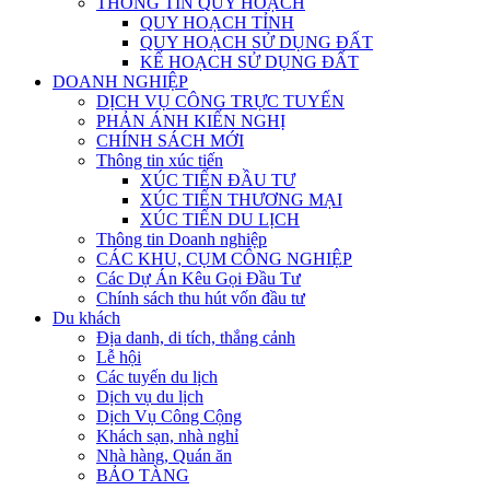
THÔNG TIN QUY HOẠCH
QUY HOẠCH TỈNH
QUY HOẠCH SỬ DỤNG ĐẤT
KẾ HOẠCH SỬ DỤNG ĐẤT
DOANH NGHIỆP
DỊCH VỤ CÔNG TRỰC TUYẾN
PHẢN ÁNH KIẾN NGHỊ
CHÍNH SÁCH MỚI
Thông tin xúc tiến
XÚC TIẾN ĐẦU TƯ
XÚC TIẾN THƯƠNG MẠI
XÚC TIẾN DU LỊCH
Thông tin Doanh nghiệp
CÁC KHU, CỤM CÔNG NGHIỆP
Các Dự Án Kêu Gọi Đầu Tư
Chính sách thu hút vốn đầu tư
Du khách
Địa danh, di tích, thắng cảnh
Lễ hội
Các tuyến du lịch
Dịch vụ du lịch
Dịch Vụ Công Cộng
Khách sạn, nhà nghỉ
Nhà hàng, Quán ăn
BẢO TÀNG