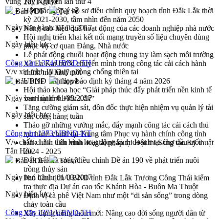
vùng Tây Nguyên lần thứ 4
2021-2030
Hội thảo góp ý hồ sơ điều chỉnh quy hoạch tỉnh Đắk Lắk thời
Bản PDF
Tải về
kỳ 2021-2030, tầm nhìn đến năm 2050
Ngày ban hành:
01/03/2017
Nâng cao hiệu quả hoạt động của các doanh nghiệp nhà nước
Hội nghị triển khai kết nối mạng truyền số liệu chuyên dùng
Ngày hiệu lực:
phục vụ cơ quan Đảng, Nhà nước
Lễ phát động chuỗi hoạt động chung tay làm sạch môi trường
Công văn 1374/UBND-TH
Xã Ea Kar bước chuyển mình trong công tác cải cách hành
V/v xin trích lại Quỹ phòng chống thiên tai
chính mô hình mới
UBND tỉnh họp báo định kỳ tháng 4 năm 2026
Bản PDF
Tải về
Hội thảo khoa học “Giải pháp thúc đẩy phát triển nền kinh tế
Ngày ban hành:
01/03/2017
xanh tại tỉnh Đắk Lắk”
Tăng cường giám sát, đôn đốc thực hiện nhiệm vụ quản lý tài
Ngày hiệu lực:
sản công hàng tuần
Tháo gỡ những vướng mắc, đẩy mạnh công tác cải cách thủ
Công văn 1373/UBND-KT
tục hành chính tại Trung tâm Phục vụ hành chính công tỉnh
V/v chấn chỉnh tình hình hoạt động kinh doanh tại chợ đầu mối
Đắk Lắk: Tôn vinh 46 giải pháp tại Hội thi Sáng tạo Kỹ thuật
Tân Hòa
2024 - 2025
Đắk Lắk rà soát, điều chỉnh Đề án 190 về phát triển nuôi
Bản PDF
Tải về
trồng thủy sản
Ngày ban hành:
01/03/2017
Phó Chủ tịch UBND tỉnh Đắk Lắk Trương Công Thái kiểm
tra thực địa Dự án cao tốc Khánh Hòa - Buôn Ma Thuột
Ngày hiệu lực:
Định vị cà phê Việt Nam như một “di sản sống” trong dòng
chảy toàn cầu
Công văn 1371/UBND-TH
Xây dựng nông thôn mới: Nâng cao đời sống người dân từ