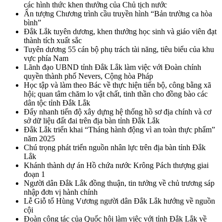
các hình thức khen thưởng của Chủ tịch nước
Ấn tượng Chương trình cầu truyền hình “Bản trường ca hòa
bình”
Đắk Lắk tuyên dương, khen thưởng học sinh và giáo viên đạt
thành tích xuất sắc
Tuyên dương 55 cán bộ phụ trách tài năng, tiêu biểu của khu
vực phía Nam
Lãnh đạo UBND tỉnh Đắk Lắk làm việc với Đoàn chính
quyền thành phố Nevers, Cộng hòa Pháp
Học tập và làm theo Bác về thực hiện tiến bộ, công bằng xã
hội; quan tâm chăm lo vật chất, tinh thần cho đồng bào các
dân tộc tỉnh Đắk Lắk
Đẩy nhanh tiến độ xây dựng hệ thống hồ sơ địa chính và cơ
sở dữ liệu đất đai trên địa bàn tỉnh Đắk Lắk
Đắk Lắk triển khai “Tháng hành động vì an toàn thực phẩm”
năm 2025
Chú trọng phát triển nguồn nhân lực trên địa bàn tỉnh Đắk
Lắk
Khánh thành dự án Hồ chứa nước Krông Pách thượng giai
đoạn 1
Người dân Đắk Lắk đồng thuận, tin tưởng về chủ trương sáp
nhập đơn vị hành chính
Lễ Giỗ tổ Hùng Vương người dân Đắk Lắk hướng về nguồn
cội
Đoàn công tác của Quốc hội làm việc với tỉnh Đắk Lắk về