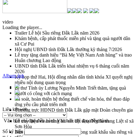
video
Loading the player...
Trailer Lễ hội Sầu riêng Đắk Lắk năm 2026
Khám bệnh, cấp phát thuốc miễn phí và tặng quà người dân
xã Cư Pui
Hội nghị UBND tỉnh Đắk Lắk thường kỳ tháng 7/2026
Lễ truy tặng danh hiệu “Bà Mẹ Việt Nam Anh hùng” và trao
Huân chương Lao động
UBND tỉnh Đắk Lắk triển khai nhiệm vụ 6 tháng cuối năm
2026
Album ảnh
Kỳ họp thứ Hai, Hội đồng nhân dân tỉnh khóa XI quyết nghị
nhiều nội dung quan trọng
Bí thư Tỉnh ủy Lương Nguyễn Minh Triết thăm, tặng quà
người có công với cách mạng
Rà soát, hoàn thiện hệ thống thiết chế văn hóa, thể thao đáp
ứng yêu cầu phát triển mới
Liên kết web
Thường trực HĐND tỉnh Đắk Lắk gặp mặt Đoàn chuyên gia
y tế TP. Hồ Chí Minh
Văn bản chỉ đạo điều hành
Văn bản chỉ đạo điều hành
Lễ truy điệu và an táng hài cốt liệt sĩ tại Nghĩa trang Liệt sĩ xã
Sơn Hòa
Số ký hiệu
Bàn giải pháp tháo gỡ khó khăn trong xuất khẩu sầu riêng và