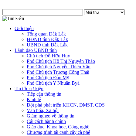
Giới thiệu
Tổng quan Đắk Lắk
HĐND tỉnh Đắk Lắk
UBND tỉnh Đắk Lắk
Lãnh đạo UBND tỉnh
Chủ tịch Đỗ Hữu Huy
Phó Chủ tịch Hồ Thị Nguyên Thảo
Phó Chủ tịch Nguyễn Thiên Văn
Phó Chủ tịch Trương Công Thái
Phó Chủ tịch Đào Mỹ
Phó Chủ tịch Y Nhuân Byă
Tin tức sự kiện
Tiếp cận thông tin
Kinh tế
Đột phá phát triển KHCN, ĐMST, CĐS
Văn hóa, Xã hội
Giảm nghèo về thông tin
Cải cách hành chính
Giáo dục, Khoa học, Công nghệ
Chương trình tái canh cây cà phê