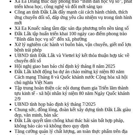
Xã Ea Drăng thúc đẩy phong trào “Bình dân học vụ số”, phát
triển khoa học, công nghệ và đổi mới sáng tạo
Công an tỉnh Đắk Lắk đẩy mạnh cải cách hành chính, thích
ứng chuyển đổi số, đáp ứng yêu cầu nhiệm vụ trong tình hình
mới
Xã Ea Knuếc nâng tầm đặc sản địa phương trên nền tảng số
Đắk Lắk tập huấn triển khai 100 ngày cao điểm phong trào
"Bình dân học vụ số" đến xã, phường
Xử lý nghiêm các hành vi buôn bán, vận chuyển, giết mổ lợn
bệnh trái phép
UBND tỉnh Đắk Lắk và Viettel ký kết thỏa thuận hợp tác về
chuyển đổi số
Hội nghị giao ban báo chí định kỳ tháng 8 năm 2025
Đắk Lắk khởi động ba dự án chào mừng kỷ niệm 80 năm
Cách mạng Tháng 8 và Quốc khánh nước Cộng hòa xã hội
chủ nghĩa Việt Nam
Tập trung hoàn thiện các nội dung tham gia Triển lãm thành
tựu kinh tế - xã hội nhân kỷ niệm 80 năm Ngày Quốc khánh
2/9
UBND tỉnh họp báo định kỳ tháng 7/2025
Chung sức, đồng lòng, đoàn kết xây dựng tỉnh Đắk Lắk giàu
đẹp, văn minh, bản sắc
Đắk Lắk quyết tâm chống khai thác hải sản bất hợp pháp,
không báo cáo và không theo quy định
Tăng cường quản lý chất lượng, an toàn thực phẩm trên địa