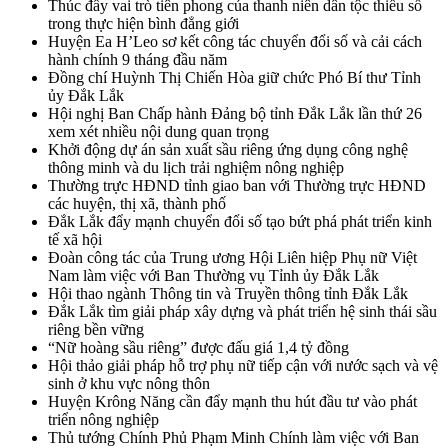
Thúc đẩy vai trò tiên phong của thanh niên dân tộc thiểu số
trong thực hiện bình đẳng giới
Huyện Ea H’Leo sơ kết công tác chuyển đổi số và cải cách
hành chính 9 tháng đầu năm
Đồng chí Huỳnh Thị Chiến Hòa giữ chức Phó Bí thư Tỉnh
ủy Đắk Lắk
Hội nghị Ban Chấp hành Đảng bộ tỉnh Đắk Lắk lần thứ 26
xem xét nhiều nội dung quan trọng
Khởi động dự án sản xuất sầu riêng ứng dụng công nghệ
thông minh và du lịch trải nghiệm nông nghiệp
Thường trực HĐND tỉnh giao ban với Thường trực HĐND
các huyện, thị xã, thành phố
Đắk Lắk đẩy mạnh chuyển đổi số tạo bứt phá phát triển kinh
tế xã hội
Đoàn công tác của Trung ương Hội Liên hiệp Phụ nữ Việt
Nam làm việc với Ban Thường vụ Tỉnh ủy Đắk Lắk
Hội thao ngành Thông tin và Truyền thông tỉnh Đắk Lắk
Đắk Lắk tìm giải pháp xây dựng và phát triển hệ sinh thái sầu
riêng bền vững
“Nữ hoàng sầu riêng” được đấu giá 1,4 tỷ đồng
Hội thảo giải pháp hỗ trợ phụ nữ tiếp cận với nước sạch và vệ
sinh ở khu vực nông thôn
Huyện Krông Năng cần đẩy mạnh thu hút đầu tư vào phát
triển nông nghiệp
Thủ tướng Chính Phủ Phạm Minh Chính làm việc với Ban