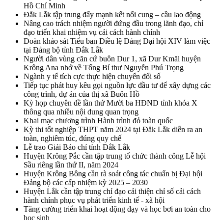
Hồ Chí Minh
Đắk Lắk tập trung đẩy mạnh kết nối cung – cầu lao động
Nâng cao trách nhiệm người đứng đầu trong lãnh đạo, chỉ
đạo triển khai nhiệm vụ cải cách hành chính
Đoàn khảo sát Tiểu ban Điều lệ Đảng Đại hội XIV làm việc
tại Đảng bộ tỉnh Đắk Lắk
Người dân vùng căn cứ buôn Dur 1, xã Dur Kmăl huyện
Krông Ana nhớ về Tổng Bí thư Nguyễn Phú Trọng
Ngành y tế tích cực thực hiện chuyển đổi số
Tiếp tục phát huy kêu gọi nguồn lực đầu tư để xây dựng các
công trình, dự án của thị xã Buôn Hồ
Kỳ họp chuyên đề lần thứ Mười ba HĐND tỉnh khóa X
thông qua nhiều nội dung quan trọng
Khai mạc chương trình Hành trình đỏ toàn quốc
Kỳ thi tốt nghiệp THPT năm 2024 tại Đắk Lắk diễn ra an
toàn, nghiêm túc, đúng quy chế
Lễ trao Giải Báo chí tỉnh Đắk Lắk
Huyện Krông Pắc cần tập trung tổ chức thành công Lễ hội
Sầu riêng lần thứ II, năm 2024
Huyện Krông Bông cần rà soát công tác chuẩn bị Đại hội
Đảng bộ các cấp nhiệm kỳ 2025 – 2030
Huyện Lắk cần tập trung chỉ đạo cải thiện chỉ số cải cách
hành chính phục vụ phát triển kinh tế - xã hội
Tăng cường triển khai hoạt động dạy và học bơi an toàn cho
học sinh