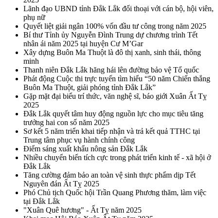
Lãnh đạo UBND tỉnh Đắk Lắk đối thoại với cán bộ, hội viên,
phụ nữ
Quyết liệt giải ngân 100% vốn đầu tư công trong năm 2025
Bí thư Tỉnh ủy Nguyễn Đình Trung dự chương trình Tết
nhân ái năm 2025 tại huyện Cư M’Gar
Xây dựng Buôn Ma Thuột là đô thị xanh, sinh thái, thông
minh
Thanh niên Đắk Lắk hăng hái lên đường bảo vệ Tổ quốc
Phát động Cuộc thi trực tuyến tìm hiểu “50 năm Chiến thắng
Buôn Ma Thuột, giải phóng tỉnh Đắk Lắk”
Gặp mặt đại biểu trí thức, văn nghệ sĩ, báo giới Xuân Ất Tỵ
2025
Đắk Lắk quyết tâm huy động nguồn lực cho mục tiêu tăng
trưởng hai con số năm 2025
Sơ kết 5 năm triển khai tiếp nhận và trả kết quả TTHC tại
Trung tâm phục vụ hành chính công
Điểm sáng xuất khẩu nông sản Đắk Lắk
Nhiều chuyển biến tích cực trong phát triển kinh tế - xã hội ở
Đắk Lắk
Tăng cường đảm bảo an toàn vệ sinh thực phẩm dịp Tết
Nguyên đán Ất Tỵ 2025
Phó Chủ tịch Quốc hội Trần Quang Phương thăm, làm việc
tại Đắk Lắk
"Xuân Quê hương" - Ất Tỵ năm 2025