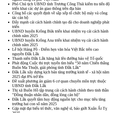
Phó Chủ tịch UBND tỉnh Trương Công Thái kiểm tra tiến độ
triển khai các dự án giao thông trên địa bàn
Công bố các quyết định về sắp xếp tổ chức bộ máy và công
tác cán bộ
Đẩy mạnh cải cách hành chính tạo đà cho doanh nghiệp phát
triển
UBND huyện Krông Búk triển khai nhiệm vụ cải cách hành
chính năm 2025
UBND huyện Krông Ana triển khai nhiệm vụ cải cách hành
chính năm 2025
Lễ hội Hảng Pồ - Điểm hẹn văn hóa Việt Bắc trên cao
nguyên Đắk Lắk
Thanh niên Đắk Lắk hăng hái lên đường bảo vệ Tổ quốc
Phát động Cuộc thi trực tuyến tìm hiểu “50 năm Chiến thắng
Buôn Ma Thuột, giải phóng tỉnh Đắk Lắk”
Đắk Lắk xây dựng kịch bản tăng trưởng kinh tế - xã hội năm
2025 đạt 8% trở lên
Đề xuất phương án giảm 6 cơ quan chuyên môn trực thuộc
UBND tỉnh Đắk Lắk
Thị xã Buôn Hồ tập trung cải cách hành chính theo tinh thần
"Đồng thuận nhân dân, đồng lòng cán bộ"
Đắk Lắk quyết tâm huy động nguồn lực cho mục tiêu tăng
trưởng hai con số năm 2025
Gặp mặt đại biểu trí thức, văn nghệ sĩ, báo giới Xuân Ất Tỵ
2025