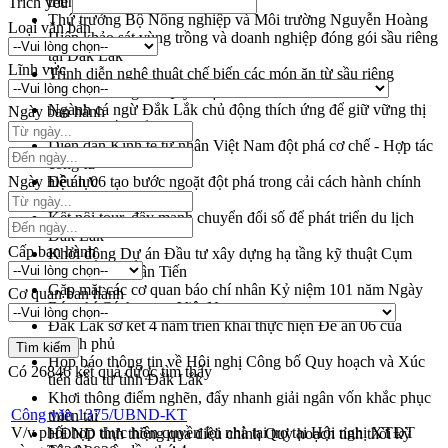
triển khai quy định EUDR
Trích yếu
Thứ trưởng Bộ Nông nghiệp và Môi trường Nguyễn Hoàng
Loại văn bản
Hiệp khảo sát vùng trồng và doanh nghiệp đóng gói sầu riêng
tại Đắk Lắk
Lĩnh vực
Trình diễn nghệ thuật chế biến các món ăn từ sầu riêng
Đắk Lắk công bố Quy hoạch và xúc tiến đầu tư tỉnh
Ngành cá ngừ Đắk Lắk chủ động thích ứng để giữ vững thị
Ngày ban hành
trường xuất khẩu
Diễn đàn Kinh tế tư nhân Việt Nam đột phá cơ chế - Hợp tác
công tư
Ngày hiệu lực
Đề án 06 tạo bước ngoặt đột phá trong cải cách hành chính
tỉnh Đắk Lắk
Kết nối tour, đẩy mạnh chuyển đổi số để phát triển du lịch
Đắk Lắk
Cấp ban hành
Khởi động Dự án Đầu tư xây dựng hạ tầng kỹ thuật Cụm
công nghiệp Tân Tiến
Gặp mặt các cơ quan báo chí nhân Kỷ niệm 101 năm Ngày
Cơ quan ban hành
Báo chí Cách mạng Việt Nam
Đắk Lắk sơ kết 4 năm triển khai thực hiện Đề án 06 của
Chính phủ
Họp báo thông tin về Hội nghị Công bố Quy hoạch và Xúc
Có
26846
kết quả được tìm thấy
tiến đầu tư tỉnh Đắk Lắk
Khơi thông điểm nghẽn, đẩy nhanh giải ngân vốn khắc phục
Công văn 1375/UBND-KT
thiên tai
V/v phối hợp thực hiện quyền lợi nhà tại trợ tại Hội nghị XTĐT
HĐND tỉnh thông qua điều chỉnh Quy hoạch tỉnh thời kỳ