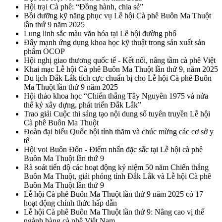
Hội trại Cà phê: “Đồng hành, chia sẻ”
Bồi dưỡng kỹ năng phục vụ Lễ hội Cà phê Buôn Ma Thuột
lần thứ 9 năm 2025
Lung linh sắc màu văn hóa tại Lễ hội đường phố
Đẩy mạnh ứng dụng khoa học kỹ thuật trong sản xuất sản
phẩm OCOP
Hội nghị giao thương quốc tế - Kết nối, nâng tầm cà phê Việt
Khai mạc Lễ hội Cà phê Buôn Ma Thuột lần thứ 9, năm 2025
Du lịch Đắk Lắk tích cực chuẩn bị cho Lễ hội Cà phê Buôn
Ma Thuột lần thứ 9 năm 2025
Hội thảo khoa học “Chiến thắng Tây Nguyên 1975 và nửa
thế kỷ xây dựng, phát triển Đắk Lắk”
Trao giải Cuộc thi sáng tạo nội dung số tuyên truyền Lễ hội
Cà phê Buôn Ma Thuột
Đoàn đại biểu Quốc hội tỉnh thăm và chúc mừng các cơ sở y
tế
Hội voi Buôn Đôn - Điểm nhấn đặc sắc tại Lễ hội cà phê
Buôn Ma Thuột lần thứ 9
Rà soát tiến độ các hoạt động kỷ niệm 50 năm Chiến thắng
Buôn Ma Thuột, giải phóng tỉnh Đắk Lắk và Lễ hội Cà phê
Buôn Ma Thuột lần thứ 9
Lễ hội Cà phê Buôn Ma Thuột lần thứ 9 năm 2025 có 17
hoạt động chính thức hấp dẫn
Lễ hội Cà phê Buôn Ma Thuột lần thứ 9: Nâng cao vị thế
ngành hàng cà phê Việt Nam