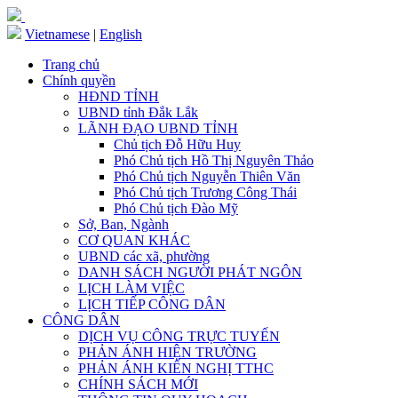
Vietnamese
|
English
Trang chủ
Chính quyền
HĐND TỈNH
UBND tỉnh Đắk Lắk
LÃNH ĐẠO UBND TỈNH
Chủ tịch Đỗ Hữu Huy
Phó Chủ tịch Hồ Thị Nguyên Thảo
Phó Chủ tịch Nguyễn Thiên Văn
Phó Chủ tịch Trương Công Thái
Phó Chủ tịch Đào Mỹ
Sở, Ban, Ngành
CƠ QUAN KHÁC
UBND các xã, phường
DANH SÁCH NGƯỜI PHÁT NGÔN
LỊCH LÀM VIỆC
LỊCH TIẾP CÔNG DÂN
CÔNG DÂN
DỊCH VỤ CÔNG TRỰC TUYẾN
PHẢN ÁNH HIỆN TRƯỜNG
PHẢN ÁNH KIẾN NGHỊ TTHC
CHÍNH SÁCH MỚI