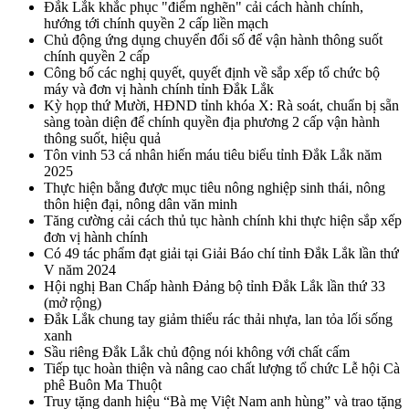
Đắk Lắk khắc phục "điểm nghẽn" cải cách hành chính,
hướng tới chính quyền 2 cấp liền mạch
Chủ động ứng dụng chuyển đổi số để vận hành thông suốt
chính quyền 2 cấp
Công bố các nghị quyết, quyết định về sắp xếp tổ chức bộ
máy và đơn vị hành chính tỉnh Đắk Lắk
Kỳ họp thứ Mười, HĐND tỉnh khóa X: Rà soát, chuẩn bị sẵn
sàng toàn diện để chính quyền địa phương 2 cấp vận hành
thông suốt, hiệu quả
Tôn vinh 53 cá nhân hiến máu tiêu biểu tỉnh Đắk Lắk năm
2025
Thực hiện bằng được mục tiêu nông nghiệp sinh thái, nông
thôn hiện đại, nông dân văn minh
Tăng cường cải cách thủ tục hành chính khi thực hiện sắp xếp
đơn vị hành chính
Có 49 tác phẩm đạt giải tại Giải Báo chí tỉnh Đắk Lắk lần thứ
V năm 2024
Hội nghị Ban Chấp hành Đảng bộ tỉnh Đắk Lắk lần thứ 33
(mở rộng)
Đắk Lắk chung tay giảm thiểu rác thải nhựa, lan tỏa lối sống
xanh
Sầu riêng Đắk Lắk chủ động nói không với chất cấm
Tiếp tục hoàn thiện và nâng cao chất lượng tổ chức Lễ hội Cà
phê Buôn Ma Thuột
Truy tặng danh hiệu “Bà mẹ Việt Nam anh hùng” và trao tặng