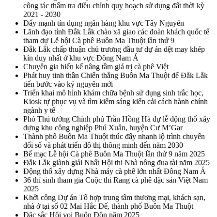
công tác thẩm tra điều chỉnh quy hoạch sử dụng đất thời kỳ
2021 - 2030
Đẩy mạnh tín dụng ngân hàng khu vực Tây Nguyên
Lãnh đạo tỉnh Đắk Lắk chào xã giao các đoàn khách quốc tế
tham dự Lễ hội Cà phê Buôn Ma Thuột lần thứ 9
Đắk Lắk chấp thuận chủ trương đầu tư dự án dệt may khép
kín duy nhất ở khu vực Đông Nam Á
Chuyên gia hiến kế nâng tầm giá trị cà phê Việt
Phát huy tinh thần Chiến thắng Buôn Ma Thuột để Đắk Lắk
tiến bước vào kỷ nguyên mới
Triển khai mô hình khám chữa bệnh sử dụng sinh trắc học,
Kiosk tự phục vụ và tìm kiếm sáng kiến cải cách hành chính
ngành y tế
Phó Thủ tướng Chính phủ Trần Hồng Hà dự lễ động thổ xây
dựng khu công nghiệp Phú Xuân, huyện Cư M’Gar
Thành phố Buôn Ma Thuột thúc đẩy nhanh lộ trình chuyển
đổi số và phát triển đô thị thông minh đến năm 2030
Bế mạc Lễ hội Cà phê Buôn Ma Thuột lần thứ 9 năm 2025
Đắk Lắk giành giải Nhất Hội thi Nhà nông đua tài năm 2025
Động thổ xây dựng Nhà máy cà phê lớn nhất Đông Nam Á
36 thí sinh tham gia Cuộc thi Rang cà phê đặc sản Việt Nam
2025
Khởi công Dự án Tổ hợp trung tâm thương mại, khách sạn,
nhà ở tại số 02 Mai Hắc Đế, thành phố Buôn Ma Thuột
Đặc sắc Hội voi Buôn Đôn năm 2025