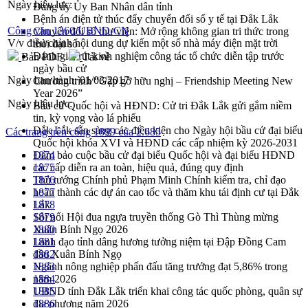
Ngày hiệu lực:
Đảng ủy Ủy Ban Nhân dân tỉnh
Bệnh án điện tử thúc đẩy chuyển đổi số y tế tại Đắk Lắk
Công văn 1360/UBND-CN
Chuyển đổi số thư viện: Mở rộng không gian tri thức trong
V/v điều chỉnh nội dung dự kiến một số nhà máy điện mặt trời
thời đại số
Đánh giá, rút kinh nghiệm công tác tổ chức diễn tập trước
Bản PDF
Tải về
ngày bầu cử
Ngày ban hành:
01/03/2017
Chương trình “Gặp gỡ hữu nghị – Friendship Meeting New
Year 2026”
Ngày hiệu lực:
Bầu cử Quốc hội và HĐND: Cử tri Đắk Lắk gửi gắm niềm
tin, kỳ vọng vào lá phiếu
Đắk Lắk sẵn sàng các điều kiện cho Ngày hội bầu cử đại biểu
Các trang trên cổng 1899 của 2.685
Quốc hội khóa XVI và HĐND các cấp nhiệm kỳ 2026-2031
Đảm bảo cuộc bầu cử đại biểu Quốc hội và đại biểu HĐND
1874
các cấp diễn ra an toàn, hiệu quả, đúng quy định
1875
Thủ tướng Chính phủ Phạm Minh Chính kiểm tra, chỉ đạo
1876
hoàn thành các dự án cao tốc và thăm khu tái định cư tại Đắk
1877
Lắk
1878
Sôi nổi Hội đua ngựa truyền thống Gò Thì Thùng mừng
1879
Xuân Bính Ngọ 2026
1880
Lãnh đạo tỉnh dâng hương tưởng niệm tại Đập Đồng Cam
1881
đầu Xuân Bính Ngọ
1882
Ngành nông nghiệp phấn đấu tăng trưởng đạt 5,86% trong
1883
năm 2026
1884
UBND tỉnh Đắk Lắk triển khai công tác quốc phòng, quân sự
1885
địa phương năm 2026
1886