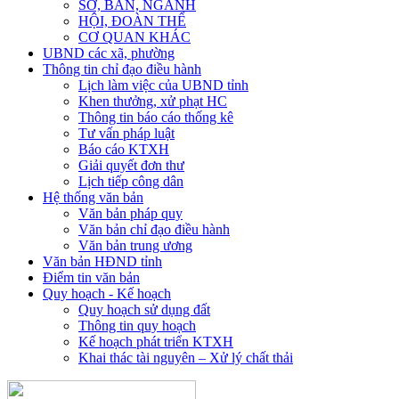
SỞ, BAN, NGÀNH
HỘI, ĐOÀN THỂ
CƠ QUAN KHÁC
UBND các xã, phường
Thông tin chỉ đạo điều hành
Lịch làm việc của UBND tỉnh
Khen thưởng, xử phạt HC
Thông tin báo cáo thống kê
Tư vấn pháp luật
Báo cáo KTXH
Giải quyết đơn thư
Lịch tiếp công dân
Hệ thống văn bản
Văn bản pháp quy
Văn bản chỉ đạo điều hành
Văn bản trung ương
Văn bản HĐND tỉnh
Điểm tin văn bản
Quy hoạch - Kế hoạch
Quy hoạch sử dụng đất
Thông tin quy hoạch
Kế hoạch phát triển KTXH
Khai thác tài nguyên – Xử lý chất thải