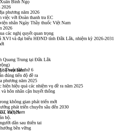
u Xuân Bính Ngọ
m 2026
 địa phương năm 2026
m việc với Đoàn thanh tra EC
viện nhân Ngày Thầy thuốc Việt Nam
ăm 2026
a các nghị quyết quan trọng
hoá XVI và đại biểu HĐND tỉnh Đắk Lắk, nhiệm kỳ 2026-2031
mới
h Quang Trung tại Đắk Lắk
rộng)
Ma Thuột lần thứ 6
g bộ ven biển
n đúng tiến độ đề ra
địa phương năm 2025
hực hiện hiệu quả các nhiệm vụ đề ra năm 2025
n và hôn nhân cận huyết thống
rong không gian phát triển mới
 hướng phát triển chuyên sâu đến 2030
XSĐT Việt Nam
óa, du lịch
án bộ.
gười dân sau thiên tai
eo hướng bền vững