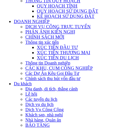
THÔNG TIN QUY HOẠCH
QUY HOẠCH TỈNH
QUY HOẠCH SỬ DỤNG ĐẤT
KẾ HOẠCH SỬ DỤNG ĐẤT
DOANH NGHIỆP
DỊCH VỤ CÔNG TRỰC TUYẾN
PHẢN ÁNH KIẾN NGHỊ
CHÍNH SÁCH MỚI
Thông tin xúc tiến
XÚC TIẾN ĐẦU TƯ
XÚC TIẾN THƯƠNG MẠI
XÚC TIẾN DU LỊCH
Thông tin Doanh nghiệp
CÁC KHU, CỤM CÔNG NGHIỆP
Các Dự Án Kêu Gọi Đầu Tư
Chính sách thu hút vốn đầu tư
Du khách
Địa danh, di tích, thắng cảnh
Lễ hội
Các tuyến du lịch
Dịch vụ du lịch
Dịch Vụ Công Cộng
Khách sạn, nhà nghỉ
Nhà hàng, Quán ăn
BẢO TÀNG