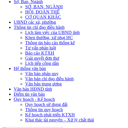
Sở, Ban, Ngành
SỞ, BAN, NGÀNH
HỘI, ĐOÀN THỂ
CƠ QUAN KHÁC
UBND các xã, phường
Thông tin chỉ đạo điều hành
Lịch làm việc của UBND tỉnh
Khen thưởng, xử phạt HC
Thông tin báo cáo thống kê
Tư vấn pháp luật
Báo cáo KTXH
Giải quyết đơn thư
Lịch tiếp công dân
Hệ thống văn bản
Văn bản pháp quy
Văn bản chỉ đạo điều hành
Văn bản trung ương
Văn bản HĐND tỉnh
Điểm tin văn bản
Quy hoạch - Kế hoạch
Quy hoạch sử dụng đất
Thông tin quy hoạch
Kế hoạch phát triển KTXH
Khai thác tài nguyên – Xử lý chất thải