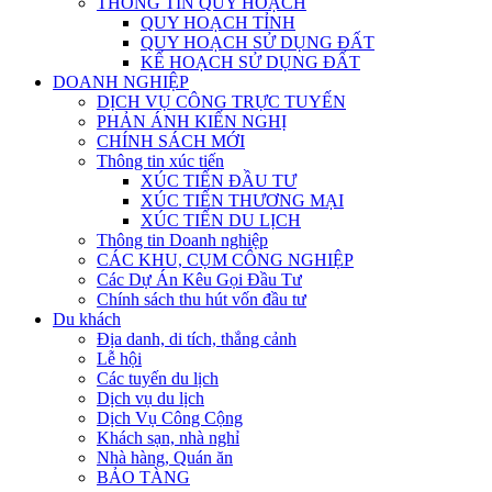
THÔNG TIN QUY HOẠCH
QUY HOẠCH TỈNH
QUY HOẠCH SỬ DỤNG ĐẤT
KẾ HOẠCH SỬ DỤNG ĐẤT
DOANH NGHIỆP
DỊCH VỤ CÔNG TRỰC TUYẾN
PHẢN ÁNH KIẾN NGHỊ
CHÍNH SÁCH MỚI
Thông tin xúc tiến
XÚC TIẾN ĐẦU TƯ
XÚC TIẾN THƯƠNG MẠI
XÚC TIẾN DU LỊCH
Thông tin Doanh nghiệp
CÁC KHU, CỤM CÔNG NGHIỆP
Các Dự Án Kêu Gọi Đầu Tư
Chính sách thu hút vốn đầu tư
Du khách
Địa danh, di tích, thắng cảnh
Lễ hội
Các tuyến du lịch
Dịch vụ du lịch
Dịch Vụ Công Cộng
Khách sạn, nhà nghỉ
Nhà hàng, Quán ăn
BẢO TÀNG