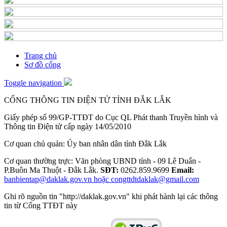
Trang chủ
Sơ đồ cổng
Toggle navigation
CỔNG THÔNG TIN ĐIỆN TỬ TỈNH ĐẮK LẮK
Giấy phép số 99/GP-TTĐT do Cục QL Phát thanh Truyền hình và
Thông tin Điện tử cấp ngày 14/05/2010
Cơ quan chủ quản: Ủy ban nhân dân tỉnh Đắk Lắk
Cơ quan thường trực: Văn phòng UBND tỉnh - 09 Lê Duẩn -
P.Buôn Ma Thuột - Đắk Lắk.
SĐT:
0262.859.9699
Email:
banbientap@daklak.gov.vn hoặc congttdtdaklak@gmail.com
Ghi rõ nguồn tin "http://daklak.gov.vn" khi phát hành lại các thông
tin từ Cổng TTĐT này