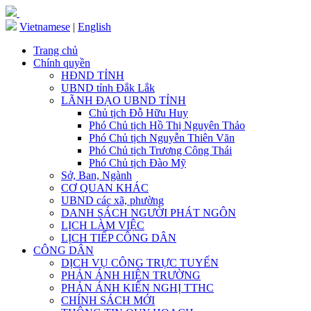
Vietnamese
|
English
Trang chủ
Chính quyền
HĐND TỈNH
UBND tỉnh Đắk Lắk
LÃNH ĐẠO UBND TỈNH
Chủ tịch Đỗ Hữu Huy
Phó Chủ tịch Hồ Thị Nguyên Thảo
Phó Chủ tịch Nguyễn Thiên Văn
Phó Chủ tịch Trương Công Thái
Phó Chủ tịch Đào Mỹ
Sở, Ban, Ngành
CƠ QUAN KHÁC
UBND các xã, phường
DANH SÁCH NGƯỜI PHÁT NGÔN
LỊCH LÀM VIỆC
LỊCH TIẾP CÔNG DÂN
CÔNG DÂN
DỊCH VỤ CÔNG TRỰC TUYẾN
PHẢN ÁNH HIỆN TRƯỜNG
PHẢN ÁNH KIẾN NGHỊ TTHC
CHÍNH SÁCH MỚI