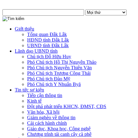
Giới thiệu
Tổng quan Đắk Lắk
HĐND tỉnh Đắk Lắk
UBND tỉnh Đắk Lắk
Lãnh đạo UBND tỉnh
Chủ tịch Đỗ Hữu Huy
Phó Chủ tịch Hồ Thị Nguyên Thảo
Phó Chủ tịch Nguyễn Thiên Văn
Phó Chủ tịch Trương Công Thái
Phó Chủ tịch Đào Mỹ
Phó Chủ tịch Y Nhuân Byă
Tin tức sự kiện
Tiếp cận thông tin
Kinh tế
Đột phá phát triển KHCN, ĐMST, CĐS
Văn hóa, Xã hội
Giảm nghèo về thông tin
Cải cách hành chính
Giáo dục, Khoa học, Công nghệ
Chương trình tái canh cây cà phê