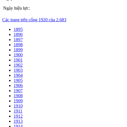
Ngày hiệu lực:
Các trang trên cổng 1920 của 2.683
1895
1896
1897
1898
1899
1900
1901
1902
1903
1904
1905
1906
1907
1908
1909
1910
1911
1912
1913
1914