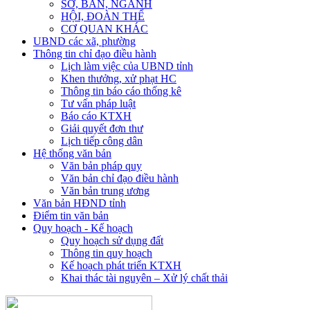
SỞ, BAN, NGÀNH
HỘI, ĐOÀN THỂ
CƠ QUAN KHÁC
UBND các xã, phường
Thông tin chỉ đạo điều hành
Lịch làm việc của UBND tỉnh
Khen thưởng, xử phạt HC
Thông tin báo cáo thống kê
Tư vấn pháp luật
Báo cáo KTXH
Giải quyết đơn thư
Lịch tiếp công dân
Hệ thống văn bản
Văn bản pháp quy
Văn bản chỉ đạo điều hành
Văn bản trung ương
Văn bản HĐND tỉnh
Điểm tin văn bản
Quy hoạch - Kế hoạch
Quy hoạch sử dụng đất
Thông tin quy hoạch
Kế hoạch phát triển KTXH
Khai thác tài nguyên – Xử lý chất thải