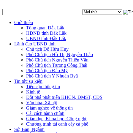
Giới thiệu
Tổng quan Đắk Lắk
HĐND tỉnh Đắk Lắk
UBND tỉnh Đắk Lắk
Lãnh đạo UBND tỉnh
Chủ tịch Đỗ Hữu Huy
Phó Chủ tịch Hồ Thị Nguyên Thảo
Phó Chủ tịch Nguyễn Thiên Văn
Phó Chủ tịch Trương Công Thái
Phó Chủ tịch Đào Mỹ
Phó Chủ tịch Y Nhuân Byă
Tin tức sự kiện
Tiếp cận thông tin
Kinh tế
Đột phá phát triển KHCN, ĐMST, CĐS
Văn hóa, Xã hội
Giảm nghèo về thông tin
Cải cách hành chính
Giáo dục, Khoa học, Công nghệ
Chương trình tái canh cây cà phê
Sở, Ban, Ngành