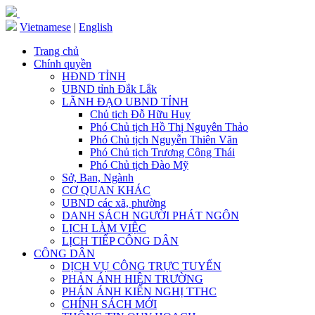
Vietnamese
|
English
Trang chủ
Chính quyền
HĐND TỈNH
UBND tỉnh Đắk Lắk
LÃNH ĐẠO UBND TỈNH
Chủ tịch Đỗ Hữu Huy
Phó Chủ tịch Hồ Thị Nguyên Thảo
Phó Chủ tịch Nguyễn Thiên Văn
Phó Chủ tịch Trương Công Thái
Phó Chủ tịch Đào Mỹ
Sở, Ban, Ngành
CƠ QUAN KHÁC
UBND các xã, phường
DANH SÁCH NGƯỜI PHÁT NGÔN
LỊCH LÀM VIỆC
LỊCH TIẾP CÔNG DÂN
CÔNG DÂN
DỊCH VỤ CÔNG TRỰC TUYẾN
PHẢN ÁNH HIỆN TRƯỜNG
PHẢN ÁNH KIẾN NGHỊ TTHC
CHÍNH SÁCH MỚI