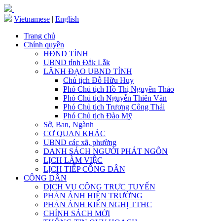
Vietnamese
|
English
Trang chủ
Chính quyền
HĐND TỈNH
UBND tỉnh Đắk Lắk
LÃNH ĐẠO UBND TỈNH
Chủ tịch Đỗ Hữu Huy
Phó Chủ tịch Hồ Thị Nguyên Thảo
Phó Chủ tịch Nguyễn Thiên Văn
Phó Chủ tịch Trương Công Thái
Phó Chủ tịch Đào Mỹ
Sở, Ban, Ngành
CƠ QUAN KHÁC
UBND các xã, phường
DANH SÁCH NGƯỜI PHÁT NGÔN
LỊCH LÀM VIỆC
LỊCH TIẾP CÔNG DÂN
CÔNG DÂN
DỊCH VỤ CÔNG TRỰC TUYẾN
PHẢN ÁNH HIỆN TRƯỜNG
PHẢN ÁNH KIẾN NGHỊ TTHC
CHÍNH SÁCH MỚI