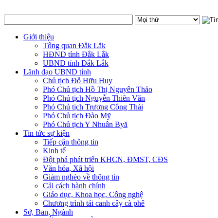
Giới thiệu
Tổng quan Đắk Lắk
HĐND tỉnh Đắk Lắk
UBND tỉnh Đắk Lắk
Lãnh đạo UBND tỉnh
Chủ tịch Đỗ Hữu Huy
Phó Chủ tịch Hồ Thị Nguyên Thảo
Phó Chủ tịch Nguyễn Thiên Văn
Phó Chủ tịch Trương Công Thái
Phó Chủ tịch Đào Mỹ
Phó Chủ tịch Y Nhuân Byă
Tin tức sự kiện
Tiếp cận thông tin
Kinh tế
Đột phá phát triển KHCN, ĐMST, CĐS
Văn hóa, Xã hội
Giảm nghèo về thông tin
Cải cách hành chính
Giáo dục, Khoa học, Công nghệ
Chương trình tái canh cây cà phê
Sở, Ban, Ngành