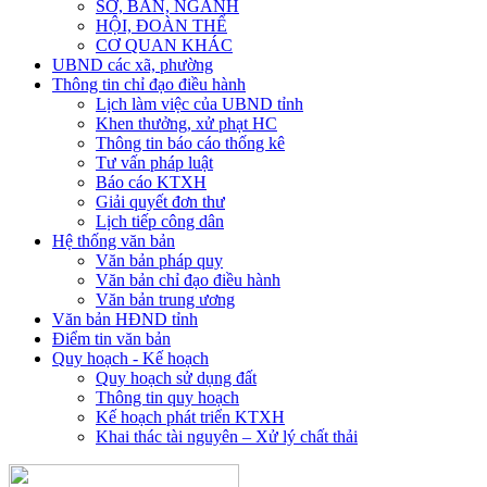
SỞ, BAN, NGÀNH
HỘI, ĐOÀN THỂ
CƠ QUAN KHÁC
UBND các xã, phường
Thông tin chỉ đạo điều hành
Lịch làm việc của UBND tỉnh
Khen thưởng, xử phạt HC
Thông tin báo cáo thống kê
Tư vấn pháp luật
Báo cáo KTXH
Giải quyết đơn thư
Lịch tiếp công dân
Hệ thống văn bản
Văn bản pháp quy
Văn bản chỉ đạo điều hành
Văn bản trung ương
Văn bản HĐND tỉnh
Điểm tin văn bản
Quy hoạch - Kế hoạch
Quy hoạch sử dụng đất
Thông tin quy hoạch
Kế hoạch phát triển KTXH
Khai thác tài nguyên – Xử lý chất thải