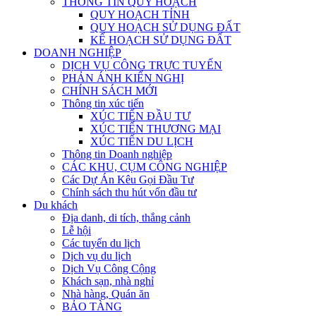
THÔNG TIN QUY HOẠCH
QUY HOẠCH TỈNH
QUY HOẠCH SỬ DỤNG ĐẤT
KẾ HOẠCH SỬ DỤNG ĐẤT
DOANH NGHIỆP
DỊCH VỤ CÔNG TRỰC TUYẾN
PHẢN ÁNH KIẾN NGHỊ
CHÍNH SÁCH MỚI
Thông tin xúc tiến
XÚC TIẾN ĐẦU TƯ
XÚC TIẾN THƯƠNG MẠI
XÚC TIẾN DU LỊCH
Thông tin Doanh nghiệp
CÁC KHU, CỤM CÔNG NGHIỆP
Các Dự Án Kêu Gọi Đầu Tư
Chính sách thu hút vốn đầu tư
Du khách
Địa danh, di tích, thắng cảnh
Lễ hội
Các tuyến du lịch
Dịch vụ du lịch
Dịch Vụ Công Cộng
Khách sạn, nhà nghỉ
Nhà hàng, Quán ăn
BẢO TÀNG