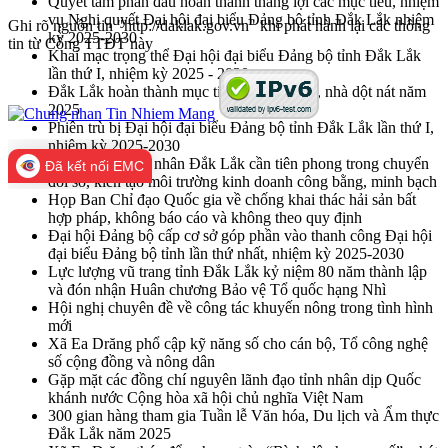
Quyết tâm phấn đấu hoàn thành thắng lợi các mục tiêu, nhiệm
vụ Nghị quyết Đại hội đại biểu Đảng bộ tỉnh Đắk Lắk nhiệm
Ghi rõ nguồn tin "http://daklak.gov.vn" khi phát hành lại các thông
kỳ 2025-2030
tin từ Cổng TTĐT này
Khai mạc trọng thể Đại hội đại biểu Đảng bộ tỉnh Đắk Lắk
lần thứ I, nhiệm kỳ 2025 - 2030
Đắk Lắk hoàn thành mục tiêu xóa nhà tạm, nhà dột nát năm
2025
Phiên trù bị Đại hội đại biểu Đảng bộ tỉnh Đắk Lắk lần thứ I,
nhiệm kỳ 2025-2030
Hiệp hội Doanh nhân Đắk Lắk cần tiên phong trong chuyển
Đã kết nối EMC
đổi số, kiến tạo môi trường kinh doanh công bằng, minh bạch
Họp Ban Chỉ đạo Quốc gia về chống khai thác hải sản bất
hợp pháp, không báo cáo và không theo quy định
Đại hội Đảng bộ cấp cơ sở góp phần vào thanh công Đại hội
đại biểu Đảng bộ tỉnh lần thứ nhất, nhiệm kỳ 2025-2030
Lực lượng vũ trang tỉnh Đắk Lắk kỷ niệm 80 năm thành lập
và đón nhận Huân chương Bảo vệ Tổ quốc hạng Nhì
Hội nghị chuyên đề về công tác khuyến nông trong tình hình
mới
Xã Ea Drăng phổ cập kỹ năng số cho cán bộ, Tổ công nghệ
số cộng đồng và nông dân
Gặp mặt các đồng chí nguyên lãnh đạo tỉnh nhân dịp Quốc
khánh nước Cộng hòa xã hội chủ nghĩa Việt Nam
300 gian hàng tham gia Tuần lễ Văn hóa, Du lịch và Ẩm thực
Đắk Lắk năm 2025