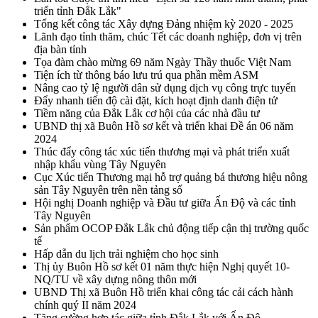
triển tỉnh Đắk Lắk"
Tổng kết công tác Xây dựng Đảng nhiệm kỳ 2020 - 2025
Lãnh đạo tỉnh thăm, chúc Tết các doanh nghiệp, đơn vị trên
địa bàn tỉnh
Tọa đàm chào mừng 69 năm Ngày Thầy thuốc Việt Nam
Tiện ích từ thông báo lưu trú qua phần mềm ASM
Nâng cao tỷ lệ người dân sử dụng dịch vụ công trực tuyến
Đẩy nhanh tiến độ cài đặt, kích hoạt định danh điện tử
Tiềm năng của Đắk Lắk cơ hội của các nhà đầu tư
UBND thị xã Buôn Hồ sơ kết và triển khai Đề án 06 năm
2024
Thúc đẩy công tác xúc tiến thương mại và phát triển xuất
nhập khẩu vùng Tây Nguyên
Cục Xúc tiến Thương mại hỗ trợ quảng bá thương hiệu nông
sản Tây Nguyên trên nền tảng số
Hội nghị Doanh nghiệp và Đầu tư giữa Ấn Độ và các tỉnh
Tây Nguyên
Sản phẩm OCOP Đắk Lắk chủ động tiếp cận thị trường quốc
tế
Hấp dẫn du lịch trải nghiệm cho học sinh
Thị ủy Buôn Hồ sơ kết 01 năm thực hiện Nghị quyết 10-
NQ/TU về xây dựng nông thôn mới
UBND Thị xã Buôn Hồ triển khai công tác cải cách hành
chính quý II năm 2024
Tăng cường hợp tác giữa tỉnh Đắk Lắk với Ấn Độ