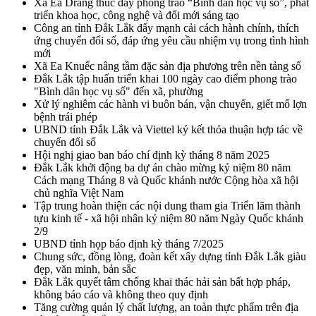
Xã Ea Drăng thúc đẩy phong trào “Bình dân học vụ số”, phát
triển khoa học, công nghệ và đổi mới sáng tạo
Công an tỉnh Đắk Lắk đẩy mạnh cải cách hành chính, thích
ứng chuyển đổi số, đáp ứng yêu cầu nhiệm vụ trong tình hình
mới
Xã Ea Knuếc nâng tầm đặc sản địa phương trên nền tảng số
Đắk Lắk tập huấn triển khai 100 ngày cao điểm phong trào
"Bình dân học vụ số" đến xã, phường
Xử lý nghiêm các hành vi buôn bán, vận chuyển, giết mổ lợn
bệnh trái phép
UBND tỉnh Đắk Lắk và Viettel ký kết thỏa thuận hợp tác về
chuyển đổi số
Hội nghị giao ban báo chí định kỳ tháng 8 năm 2025
Đắk Lắk khởi động ba dự án chào mừng kỷ niệm 80 năm
Cách mạng Tháng 8 và Quốc khánh nước Cộng hòa xã hội
chủ nghĩa Việt Nam
Tập trung hoàn thiện các nội dung tham gia Triển lãm thành
tựu kinh tế - xã hội nhân kỷ niệm 80 năm Ngày Quốc khánh
2/9
UBND tỉnh họp báo định kỳ tháng 7/2025
Chung sức, đồng lòng, đoàn kết xây dựng tỉnh Đắk Lắk giàu
đẹp, văn minh, bản sắc
Đắk Lắk quyết tâm chống khai thác hải sản bất hợp pháp,
không báo cáo và không theo quy định
Tăng cường quản lý chất lượng, an toàn thực phẩm trên địa