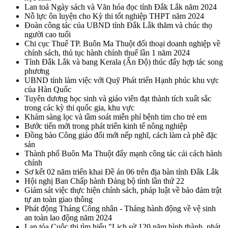
Lan toả Ngày sách và Văn hóa đọc tỉnh Đắk Lắk năm 2024
Nỗ lực ôn luyện cho Kỳ thi tốt nghiệp THPT năm 2024
Đoàn công tác của UBND tỉnh Đắk Lắk thăm và chúc thọ
người cao tuổi
Chi cục Thuế TP. Buôn Ma Thuột đối thoại doanh nghiệp về
chính sách, thủ tục hành chính thuế lần 1 năm 2024
Tỉnh Đắk Lắk và bang Kerala (Ấn Độ) thúc đẩy hợp tác song
phương
UBND tỉnh làm việc với Quỹ Phát triển Hạnh phúc khu vực
của Hàn Quốc
Tuyên dương học sinh và giáo viên đạt thành tích xuất sắc
trong các kỳ thi quốc gia, khu vực
Khám sàng lọc và tầm soát miễn phí bệnh tim cho trẻ em
Bước tiến mới trong phát triển kinh tế nông nghiệp
Đồng bào Công giáo đổi mới nếp nghĩ, cách làm cà phê đặc
sản
Thành phố Buôn Ma Thuột đẩy mạnh công tác cải cách hành
chính
Sơ kết 02 năm triển khai Đề án 06 trên địa bàn tỉnh Đắk Lắk
Hội nghị Ban Chấp hành Đảng bộ tỉnh lần thứ 22
Giám sát việc thực hiện chính sách, pháp luật về bảo đảm trật
tự an toàn giao thông
Phát động Tháng Công nhân - Tháng hành động về vệ sinh
an toàn lao động năm 2024
Lan tỏa Cuộc thi tìm hiểu "Lịch sử 120 năm hình thành, phát