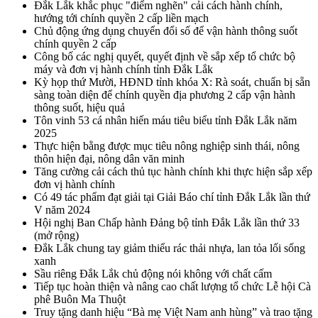
Đắk Lắk khắc phục "điểm nghẽn" cải cách hành chính,
hướng tới chính quyền 2 cấp liền mạch
Chủ động ứng dụng chuyển đổi số để vận hành thông suốt
chính quyền 2 cấp
Công bố các nghị quyết, quyết định về sắp xếp tổ chức bộ
máy và đơn vị hành chính tỉnh Đắk Lắk
Kỳ họp thứ Mười, HĐND tỉnh khóa X: Rà soát, chuẩn bị sẵn
sàng toàn diện để chính quyền địa phương 2 cấp vận hành
thông suốt, hiệu quả
Tôn vinh 53 cá nhân hiến máu tiêu biểu tỉnh Đắk Lắk năm
2025
Thực hiện bằng được mục tiêu nông nghiệp sinh thái, nông
thôn hiện đại, nông dân văn minh
Tăng cường cải cách thủ tục hành chính khi thực hiện sắp xếp
đơn vị hành chính
Có 49 tác phẩm đạt giải tại Giải Báo chí tỉnh Đắk Lắk lần thứ
V năm 2024
Hội nghị Ban Chấp hành Đảng bộ tỉnh Đắk Lắk lần thứ 33
(mở rộng)
Đắk Lắk chung tay giảm thiểu rác thải nhựa, lan tỏa lối sống
xanh
Sầu riêng Đắk Lắk chủ động nói không với chất cấm
Tiếp tục hoàn thiện và nâng cao chất lượng tổ chức Lễ hội Cà
phê Buôn Ma Thuột
Truy tặng danh hiệu “Bà mẹ Việt Nam anh hùng” và trao tặng