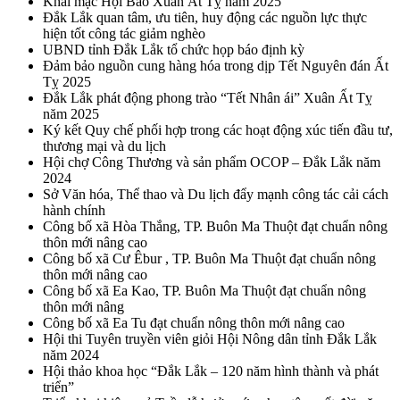
Khai mạc Hội Báo Xuân Ất Tỵ năm 2025
Đắk Lắk quan tâm, ưu tiên, huy động các nguồn lực thực
hiện tốt công tác giảm nghèo
UBND tỉnh Đắk Lắk tổ chức họp báo định kỳ
Đảm bảo nguồn cung hàng hóa trong dịp Tết Nguyên đán Ất
Tỵ 2025
Đắk Lắk phát động phong trào “Tết Nhân ái” Xuân Ất Tỵ
năm 2025
Ký kết Quy chế phối hợp trong các hoạt động xúc tiến đầu tư,
thương mại và du lịch
Hội chợ Công Thương và sản phẩm OCOP – Đắk Lắk năm
2024
Sở Văn hóa, Thể thao và Du lịch đẩy mạnh công tác cải cách
hành chính
Công bố xã Hòa Thắng, TP. Buôn Ma Thuột đạt chuẩn nông
thôn mới nâng cao
Công bố xã Cư Êbur , TP. Buôn Ma Thuột đạt chuẩn nông
thôn mới nâng cao
Công bố xã Ea Kao, TP. Buôn Ma Thuột đạt chuẩn nông
thôn mới nâng
Công bố xã Ea Tu đạt chuẩn nông thôn mới nâng cao
Hội thi Tuyên truyền viên giỏi Hội Nông dân tỉnh Đắk Lắk
năm 2024
Hội thảo khoa học “Đắk Lắk – 120 năm hình thành và phát
triển”