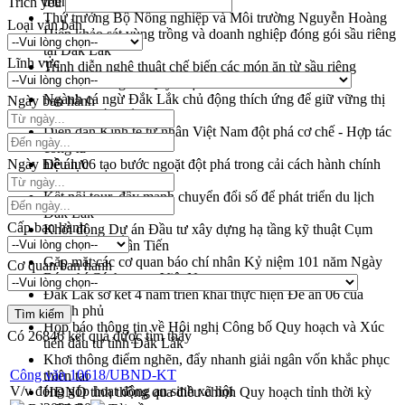
triển khai quy định EUDR
Trích yếu
Thứ trưởng Bộ Nông nghiệp và Môi trường Nguyễn Hoàng
Loại văn bản
Hiệp khảo sát vùng trồng và doanh nghiệp đóng gói sầu riêng
tại Đắk Lắk
Lĩnh vực
Trình diễn nghệ thuật chế biến các món ăn từ sầu riêng
Đắk Lắk công bố Quy hoạch và xúc tiến đầu tư tỉnh
Ngành cá ngừ Đắk Lắk chủ động thích ứng để giữ vững thị
Ngày ban hành
trường xuất khẩu
Diễn đàn Kinh tế tư nhân Việt Nam đột phá cơ chế - Hợp tác
công tư
Ngày hiệu lực
Đề án 06 tạo bước ngoặt đột phá trong cải cách hành chính
tỉnh Đắk Lắk
Kết nối tour, đẩy mạnh chuyển đổi số để phát triển du lịch
Đắk Lắk
Cấp ban hành
Khởi động Dự án Đầu tư xây dựng hạ tầng kỹ thuật Cụm
công nghiệp Tân Tiến
Gặp mặt các cơ quan báo chí nhân Kỷ niệm 101 năm Ngày
Cơ quan ban hành
Báo chí Cách mạng Việt Nam
Đắk Lắk sơ kết 4 năm triển khai thực hiện Đề án 06 của
Chính phủ
Họp báo thông tin về Hội nghị Công bố Quy hoạch và Xúc
Có
26846
kết quả được tìm thấy
tiến đầu tư tỉnh Đắk Lắk
Khơi thông điểm nghẽn, đẩy nhanh giải ngân vốn khắc phục
Công văn 10618/UBND-KT
thiên tai
V/v đóng góp hoạt động an sinh xã hội
HĐND tỉnh thông qua điều chỉnh Quy hoạch tỉnh thời kỳ