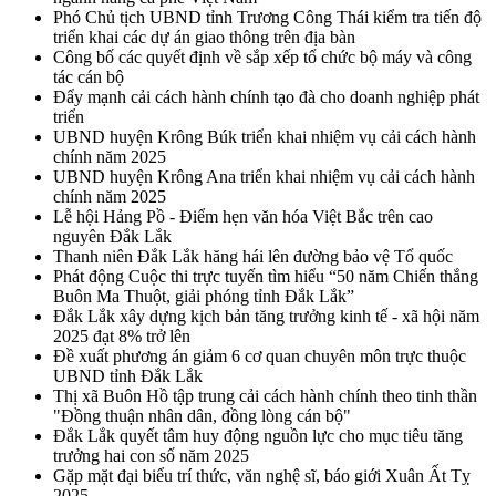
Phó Chủ tịch UBND tỉnh Trương Công Thái kiểm tra tiến độ
triển khai các dự án giao thông trên địa bàn
Công bố các quyết định về sắp xếp tổ chức bộ máy và công
tác cán bộ
Đẩy mạnh cải cách hành chính tạo đà cho doanh nghiệp phát
triển
UBND huyện Krông Búk triển khai nhiệm vụ cải cách hành
chính năm 2025
UBND huyện Krông Ana triển khai nhiệm vụ cải cách hành
chính năm 2025
Lễ hội Hảng Pồ - Điểm hẹn văn hóa Việt Bắc trên cao
nguyên Đắk Lắk
Thanh niên Đắk Lắk hăng hái lên đường bảo vệ Tổ quốc
Phát động Cuộc thi trực tuyến tìm hiểu “50 năm Chiến thắng
Buôn Ma Thuột, giải phóng tỉnh Đắk Lắk”
Đắk Lắk xây dựng kịch bản tăng trưởng kinh tế - xã hội năm
2025 đạt 8% trở lên
Đề xuất phương án giảm 6 cơ quan chuyên môn trực thuộc
UBND tỉnh Đắk Lắk
Thị xã Buôn Hồ tập trung cải cách hành chính theo tinh thần
"Đồng thuận nhân dân, đồng lòng cán bộ"
Đắk Lắk quyết tâm huy động nguồn lực cho mục tiêu tăng
trưởng hai con số năm 2025
Gặp mặt đại biểu trí thức, văn nghệ sĩ, báo giới Xuân Ất Tỵ
2025