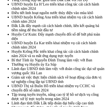
UBND huyện Ea H’Leo triển khai công tác cải cách hành
chính năm 2024
Điều tiết linh hoạt nguồn nước thủy điện vào mùa khô
UBND huyện Krông Ana triển khai nhiệm vụ cải cách hành
chính năm 2024
Đắk Lắk đẩy mạnh cải cách hành chính, liên kết quảng bá
tiềm năng để thu hút đầu tư
Huyện Cư Kuin: Đẩy mạnh chuyển đổi số để bứt phá toàn
diện
UBND huyện Ea Kar triển khai nhiệm vụ cải cách hành
chính năm 2024
Huyện Krông Pắc triển khai công tác cải cách hành chính
năm 2024 và ra mắt ứng dụng trực tuyến
Bí thư Tỉnh ủy Nguyễn Đình Trung làm việc với Ban
Thường vụ Huyện ủy Ea Súp
Lãnh đạo UBND tỉnh làm việc với đoàn công tác đại sứ quán
vương quốc Hà Lan
Giám sát việc thực hiện chính sách về hoạt động của đơn vị
sự nghiệp công lập tại UBND tỉnh
UBND Thị xã Buôn Hồ triển khai nhiệm vụ CCHC và
chuyển đổi số năm 2024
Tập trung tuyên truyền, nâng cao tỷ lệ hồ sơ dịch vụ công
được xử lý trực tuyến trong năm 2024
Lãnh đạo tỉnh Đắk Lắk tiếp đoàn đại biểu cấp cao tỉnh