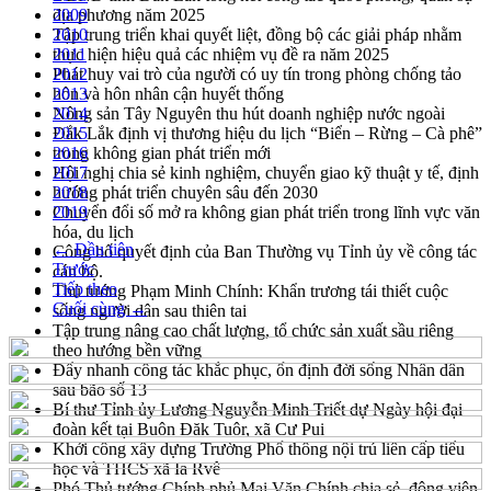
địa phương năm 2025
2009
Tập trung triển khai quyết liệt, đồng bộ các giải pháp nhằm
2010
thực hiện hiệu quả các nhiệm vụ đề ra năm 2025
2011
Phát huy vai trò của người có uy tín trong phòng chống tảo
2012
hôn và hôn nhân cận huyết thống
2013
Nông sản Tây Nguyên thu hút doanh nghiệp nước ngoài
2014
Đắk Lắk định vị thương hiệu du lịch “Biển – Rừng – Cà phê”
2015
trong không gian phát triển mới
2016
Hội nghị chia sẻ kinh nghiệm, chuyển giao kỹ thuật y tế, định
2017
hướng phát triển chuyên sâu đến 2030
2018
Chuyển đổi số mở ra không gian phát triển trong lĩnh vực văn
2019
hóa, du lịch
← Đầu tiên
Công bố quyết định của Ban Thường vụ Tỉnh ủy về công tác
Trước
cán bộ.
Tiếp theo
Thủ tướng Phạm Minh Chính: Khẩn trương tái thiết cuộc
Cuối cùng →
sống người dân sau thiên tai
Tập trung nâng cao chất lượng, tổ chức sản xuất sầu riêng
theo hướng bền vững
Đẩy nhanh công tác khắc phục, ổn định đời sống Nhân dân
sau bão số 13
Bí thư Tỉnh ủy Lương Nguyễn Minh Triết dự Ngày hội đại
đoàn kết tại Buôn Đăk Tuôr, xã Cư Pui
Khởi công xây dựng Trường Phổ thông nội trú liên cấp tiểu
học và THCS xã Ia Rvê
Phó Thủ tướng Chính phủ Mai Văn Chính chia sẻ, động viên