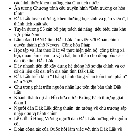
các hình thức khen thưởng của Chủ tịch nước
Ấn tượng Chương trình cầu truyền hình “Bản trường ca hòa
bình”
Đắk Lắk tuyên dương, khen thưởng học sinh và giáo viên đạt
thành tích xuất sắc
Tuyên dương 55 cán bộ phụ trách tài năng, tiêu biểu của khu
vực phía Nam
Lãnh đạo UBND tỉnh Đắk Lắk làm việc với Đoàn chính
quyền thành phố Nevers, Cộng hòa Pháp
Học tập và làm theo Bác về thực hiện tiến bộ, công bằng xã
hội; quan tâm chăm lo vật chất, tinh thần cho đồng bào các
dân tộc tỉnh Đắk Lắk
Đẩy nhanh tiến độ xây dựng hệ thống hồ sơ địa chính và cơ
sở dữ liệu đất đai trên địa bàn tỉnh Đắk Lắk
Đắk Lắk triển khai “Tháng hành động vì an toàn thực phẩm”
năm 2025
Chú trọng phát triển nguồn nhân lực trên địa bàn tỉnh Đắk
Lắk
Khánh thành dự án Hồ chứa nước Krông Pách thượng giai
đoạn 1
Người dân Đắk Lắk đồng thuận, tin tưởng về chủ trương sáp
nhập đơn vị hành chính
Lễ Giỗ tổ Hùng Vương người dân Đắk Lắk hướng về nguồn
cội
Đoàn công tác của Quốc hội làm việc với tỉnh Đắk Lắk về