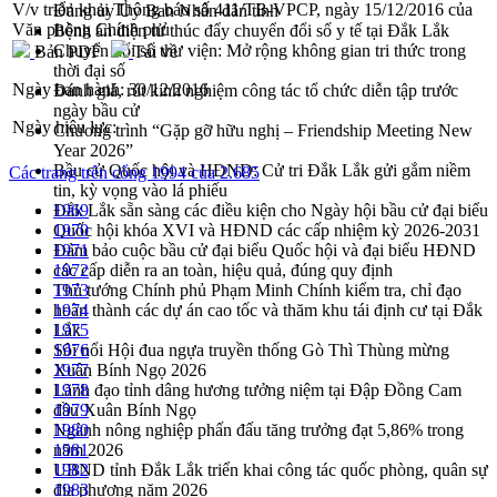
V/v triển khai Thông báo số 411/TB-VPCP, ngày 15/12/2016 của
Đảng ủy Ủy Ban Nhân dân tỉnh
Văn phòng Chính phủ
Bệnh án điện tử thúc đẩy chuyển đổi số y tế tại Đắk Lắk
Chuyển đổi số thư viện: Mở rộng không gian tri thức trong
Bản PDF
Tải về
thời đại số
Ngày ban hành:
30/12/2016
Đánh giá, rút kinh nghiệm công tác tổ chức diễn tập trước
ngày bầu cử
Ngày hiệu lực:
Chương trình “Gặp gỡ hữu nghị – Friendship Meeting New
Year 2026”
Bầu cử Quốc hội và HĐND: Cử tri Đắk Lắk gửi gắm niềm
Các trang trên cổng 1994 của 2.685
tin, kỳ vọng vào lá phiếu
Đắk Lắk sẵn sàng các điều kiện cho Ngày hội bầu cử đại biểu
1969
Quốc hội khóa XVI và HĐND các cấp nhiệm kỳ 2026-2031
1970
Đảm bảo cuộc bầu cử đại biểu Quốc hội và đại biểu HĐND
1971
các cấp diễn ra an toàn, hiệu quả, đúng quy định
1972
Thủ tướng Chính phủ Phạm Minh Chính kiểm tra, chỉ đạo
1973
hoàn thành các dự án cao tốc và thăm khu tái định cư tại Đắk
1974
Lắk
1975
Sôi nổi Hội đua ngựa truyền thống Gò Thì Thùng mừng
1976
Xuân Bính Ngọ 2026
1977
Lãnh đạo tỉnh dâng hương tưởng niệm tại Đập Đồng Cam
1978
đầu Xuân Bính Ngọ
1979
Ngành nông nghiệp phấn đấu tăng trưởng đạt 5,86% trong
1980
năm 2026
1981
UBND tỉnh Đắk Lắk triển khai công tác quốc phòng, quân sự
1982
địa phương năm 2026
1983