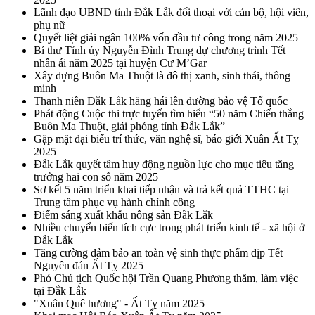
Lãnh đạo UBND tỉnh Đắk Lắk đối thoại với cán bộ, hội viên,
phụ nữ
Quyết liệt giải ngân 100% vốn đầu tư công trong năm 2025
Bí thư Tỉnh ủy Nguyễn Đình Trung dự chương trình Tết
nhân ái năm 2025 tại huyện Cư M’Gar
Xây dựng Buôn Ma Thuột là đô thị xanh, sinh thái, thông
minh
Thanh niên Đắk Lắk hăng hái lên đường bảo vệ Tổ quốc
Phát động Cuộc thi trực tuyến tìm hiểu “50 năm Chiến thắng
Buôn Ma Thuột, giải phóng tỉnh Đắk Lắk”
Gặp mặt đại biểu trí thức, văn nghệ sĩ, báo giới Xuân Ất Tỵ
2025
Đắk Lắk quyết tâm huy động nguồn lực cho mục tiêu tăng
trưởng hai con số năm 2025
Sơ kết 5 năm triển khai tiếp nhận và trả kết quả TTHC tại
Trung tâm phục vụ hành chính công
Điểm sáng xuất khẩu nông sản Đắk Lắk
Nhiều chuyển biến tích cực trong phát triển kinh tế - xã hội ở
Đắk Lắk
Tăng cường đảm bảo an toàn vệ sinh thực phẩm dịp Tết
Nguyên đán Ất Tỵ 2025
Phó Chủ tịch Quốc hội Trần Quang Phương thăm, làm việc
tại Đắk Lắk
"Xuân Quê hương" - Ất Tỵ năm 2025