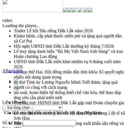
video
Loading the player...
Trailer Lễ hội Sầu riêng Đắk Lắk năm 2026
Khám bệnh, cấp phát thuốc miễn phí và tặng quà người dân
xã Cư Pui
Hội nghị UBND tỉnh Đắk Lắk thường kỳ tháng 7/2026
Lễ truy tặng danh hiệu “Bà Mẹ Việt Nam Anh hùng” và trao
Huân chương Lao động
UBND tỉnh Đắk Lắk triển khai nhiệm vụ 6 tháng cuối năm
2026
Album ảnh
Kỳ họp thứ Hai, Hội đồng nhân dân tỉnh khóa XI quyết nghị
nhiều nội dung quan trọng
Bí thư Tỉnh ủy Lương Nguyễn Minh Triết thăm, tặng quà
người có công với cách mạng
Rà soát, hoàn thiện hệ thống thiết chế văn hóa, thể thao đáp
ứng yêu cầu phát triển mới
Liên kết web
Thường trực HĐND tỉnh Đắk Lắk gặp mặt Đoàn chuyên gia
y tế TP. Hồ Chí Minh
Văn bản chỉ đạo điều hành
Văn bản chỉ đạo điều hành
Lễ truy điệu và an táng hài cốt liệt sĩ tại Nghĩa trang Liệt sĩ xã
Sơn Hòa
Số ký hiệu
Bàn giải pháp tháo gỡ khó khăn trong xuất khẩu sầu riêng và