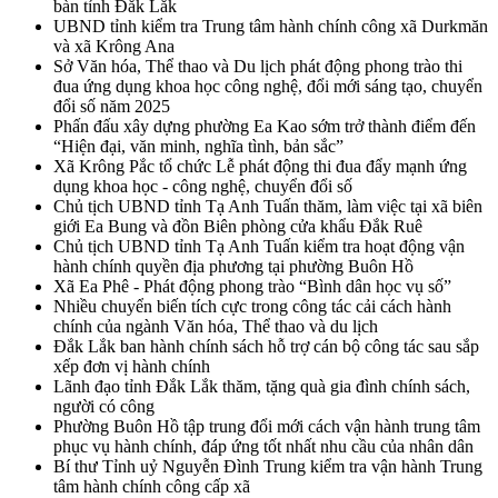
bàn tỉnh Đắk Lắk
UBND tỉnh kiểm tra Trung tâm hành chính công xã Durkmăn
và xã Krông Ana
Sở Văn hóa, Thể thao và Du lịch phát động phong trào thi
đua ứng dụng khoa học công nghệ, đổi mới sáng tạo, chuyển
đổi số năm 2025
Phấn đấu xây dựng phường Ea Kao sớm trở thành điểm đến
“Hiện đại, văn minh, nghĩa tình, bản sắc”
Xã Krông Pắc tổ chức Lễ phát động thi đua đẩy mạnh ứng
dụng khoa học - công nghệ, chuyển đổi số
Chủ tịch UBND tỉnh Tạ Anh Tuấn thăm, làm việc tại xã biên
giới Ea Bung và đồn Biên phòng cửa khẩu Đắk Ruê
Chủ tịch UBND tỉnh Tạ Anh Tuấn kiểm tra hoạt động vận
hành chính quyền địa phương tại phường Buôn Hồ
Xã Ea Phê - Phát động phong trào “Bình dân học vụ số”
Nhiều chuyển biến tích cực trong công tác cải cách hành
chính của ngành Văn hóa, Thể thao và du lịch
Đắk Lắk ban hành chính sách hỗ trợ cán bộ công tác sau sắp
xếp đơn vị hành chính
Lãnh đạo tỉnh Đắk Lắk thăm, tặng quà gia đình chính sách,
người có công
Phường Buôn Hồ tập trung đổi mới cách vận hành trung tâm
phục vụ hành chính, đáp ứng tốt nhất nhu cầu của nhân dân
Bí thư Tỉnh uỷ Nguyễn Đình Trung kiểm tra vận hành Trung
tâm hành chính công cấp xã