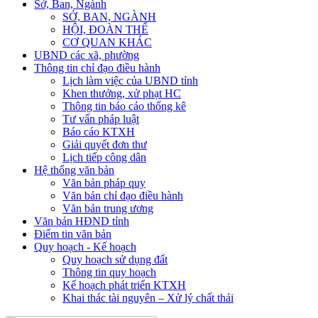
Sở, Ban, Ngành
SỞ, BAN, NGÀNH
HỘI, ĐOÀN THỂ
CƠ QUAN KHÁC
UBND các xã, phường
Thông tin chỉ đạo điều hành
Lịch làm việc của UBND tỉnh
Khen thưởng, xử phạt HC
Thông tin báo cáo thống kê
Tư vấn pháp luật
Báo cáo KTXH
Giải quyết đơn thư
Lịch tiếp công dân
Hệ thống văn bản
Văn bản pháp quy
Văn bản chỉ đạo điều hành
Văn bản trung ương
Văn bản HĐND tỉnh
Điểm tin văn bản
Quy hoạch - Kế hoạch
Quy hoạch sử dụng đất
Thông tin quy hoạch
Kế hoạch phát triển KTXH
Khai thác tài nguyên – Xử lý chất thải