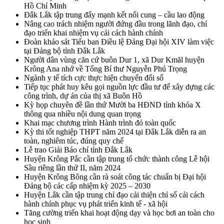
Hồ Chí Minh
Đắk Lắk tập trung đẩy mạnh kết nối cung – cầu lao động
Nâng cao trách nhiệm người đứng đầu trong lãnh đạo, chỉ
đạo triển khai nhiệm vụ cải cách hành chính
Đoàn khảo sát Tiểu ban Điều lệ Đảng Đại hội XIV làm việc
tại Đảng bộ tỉnh Đắk Lắk
Người dân vùng căn cứ buôn Dur 1, xã Dur Kmăl huyện
Krông Ana nhớ về Tổng Bí thư Nguyễn Phú Trọng
Ngành y tế tích cực thực hiện chuyển đổi số
Tiếp tục phát huy kêu gọi nguồn lực đầu tư để xây dựng các
công trình, dự án của thị xã Buôn Hồ
Kỳ họp chuyên đề lần thứ Mười ba HĐND tỉnh khóa X
thông qua nhiều nội dung quan trọng
Khai mạc chương trình Hành trình đỏ toàn quốc
Kỳ thi tốt nghiệp THPT năm 2024 tại Đắk Lắk diễn ra an
toàn, nghiêm túc, đúng quy chế
Lễ trao Giải Báo chí tỉnh Đắk Lắk
Huyện Krông Pắc cần tập trung tổ chức thành công Lễ hội
Sầu riêng lần thứ II, năm 2024
Huyện Krông Bông cần rà soát công tác chuẩn bị Đại hội
Đảng bộ các cấp nhiệm kỳ 2025 – 2030
Huyện Lắk cần tập trung chỉ đạo cải thiện chỉ số cải cách
hành chính phục vụ phát triển kinh tế - xã hội
Tăng cường triển khai hoạt động dạy và học bơi an toàn cho
học sinh