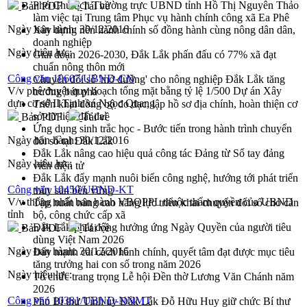
Phó Chủ tịch Thường trực UBND tỉnh Hồ Thị Nguyên Thảo
Bản PDF
Tải về
làm việc tại Trung tâm Phục vụ hành chính công xã Ea Phê
Ngày ban hành:
30/12/2016
Xây dựng nền hành chính số đồng hành cùng nông dân dân,
doanh nghiệp
Ngày hiệu lực:
Giai đoạn 2026-2030, Đắk Lắk phấn đấu có 77% xã đạt
chuẩn nông thôn mới
Công văn 10607/UBND-CN
Chuyển đổi số 'mở đường' cho nông nghiệp Đắk Lắk tăng
V/v phê duyệt quy hoạch tổng mặt bằng tỷ lệ 1/500 Dự án Xây
trưởng bứt phá
dựn cơ sở II Tịnh xá Ngọc Quang
Triển khai đồng bộ đo đạc, lập hồ sơ địa chính, hoàn thiện cơ
sở dữ liệu đất đai
Bản PDF
Tải về
Ứng dụng sinh trắc học - Bước tiến trong hành trình chuyển
Ngày ban hành:
30/12/2016
đổi số tại Đắk Lắk
Đắk Lắk nâng cao hiệu quả công tác Đảng từ Sổ tay đảng
Ngày hiệu lực:
viên điện tử
Đắk Lắk đẩy mạnh nuôi biển công nghệ, hướng tới phát triển
Công văn 10450/UBND-KT
thủy sản bền vững
V/v thống nhất ban hành VBQPPL thuộc thẩm quyền của UBND
Tập huấn nâng cao năng lực triển khai chuyển đổi số cho cán
tỉnh
bộ, công chức cấp xã
Đắk Lắk phát động hưởng ứng Ngày Quyền của người tiêu
Bản PDF
Tải về
dùng Việt Nam 2026
Ngày ban hành:
30/12/2016
Đẩy mạnh cải cách hành chính, quyết tâm đạt được mục tiêu
tăng trưởng hai con số trong năm 2026
Ngày hiệu lực:
Tổ chức trang trọng Lễ hội Đền thờ Lương Văn Chánh năm
2026
Công văn 10381/UBND-NNMT
Phó Bí thư Tỉnh ủy Đắk Lắk Đỗ Hữu Huy giữ chức Bí thư