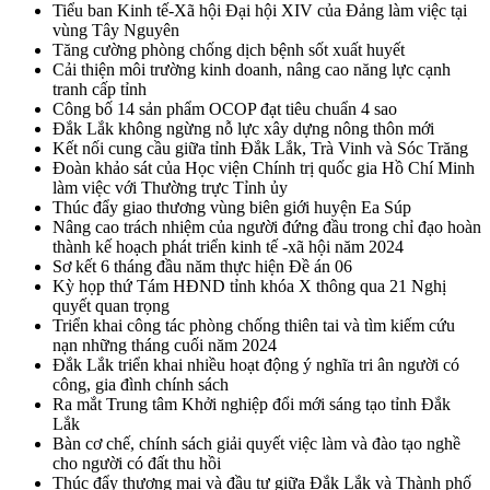
Tiểu ban Kinh tế-Xã hội Đại hội XIV của Đảng làm việc tại
vùng Tây Nguyên
Tăng cường phòng chống dịch bệnh sốt xuất huyết
Cải thiện môi trường kinh doanh, nâng cao năng lực cạnh
tranh cấp tỉnh
Công bố 14 sản phẩm OCOP đạt tiêu chuẩn 4 sao
Đắk Lắk không ngừng nỗ lực xây dựng nông thôn mới
Kết nối cung cầu giữa tỉnh Đắk Lắk, Trà Vinh và Sóc Trăng
Đoàn khảo sát của Học viện Chính trị quốc gia Hồ Chí Minh
làm việc với Thường trực Tỉnh ủy
Thúc đẩy giao thương vùng biên giới huyện Ea Súp
Nâng cao trách nhiệm của người đứng đầu trong chỉ đạo hoàn
thành kế hoạch phát triển kinh tế -xã hội năm 2024
Sơ kết 6 tháng đầu năm thực hiện Đề án 06
Kỳ họp thứ Tám HĐND tỉnh khóa X thông qua 21 Nghị
quyết quan trọng
Triển khai công tác phòng chống thiên tai và tìm kiếm cứu
nạn những tháng cuối năm 2024
Đắk Lắk triển khai nhiều hoạt động ý nghĩa tri ân người có
công, gia đình chính sách
Ra mắt Trung tâm Khởi nghiệp đổi mới sáng tạo tỉnh Đắk
Lắk
Bàn cơ chế, chính sách giải quyết việc làm và đào tạo nghề
cho người có đất thu hồi
Thúc đẩy thương mại và đầu tư giữa Đắk Lắk và Thành phố