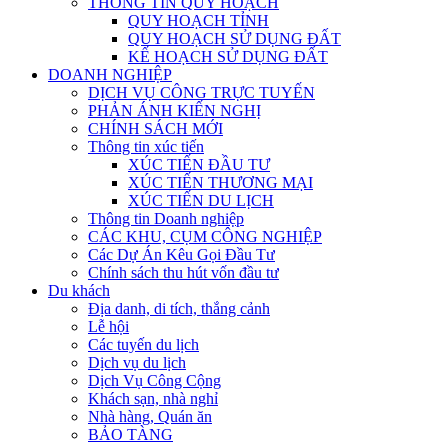
THÔNG TIN QUY HOẠCH
QUY HOẠCH TỈNH
QUY HOẠCH SỬ DỤNG ĐẤT
KẾ HOẠCH SỬ DỤNG ĐẤT
DOANH NGHIỆP
DỊCH VỤ CÔNG TRỰC TUYẾN
PHẢN ÁNH KIẾN NGHỊ
CHÍNH SÁCH MỚI
Thông tin xúc tiến
XÚC TIẾN ĐẦU TƯ
XÚC TIẾN THƯƠNG MẠI
XÚC TIẾN DU LỊCH
Thông tin Doanh nghiệp
CÁC KHU, CỤM CÔNG NGHIỆP
Các Dự Án Kêu Gọi Đầu Tư
Chính sách thu hút vốn đầu tư
Du khách
Địa danh, di tích, thắng cảnh
Lễ hội
Các tuyến du lịch
Dịch vụ du lịch
Dịch Vụ Công Cộng
Khách sạn, nhà nghỉ
Nhà hàng, Quán ăn
BẢO TÀNG