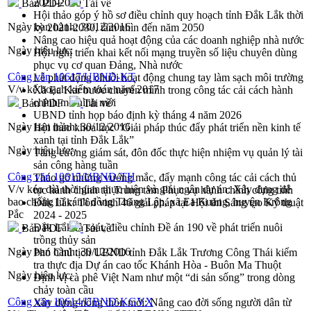
2021-2030
Bản PDF
Tải về
Hội thảo góp ý hồ sơ điều chỉnh quy hoạch tỉnh Đắk Lắk thời
Ngày ban hành:
30/12/2016
kỳ 2021-2030, tầm nhìn đến năm 2050
Nâng cao hiệu quả hoạt động của các doanh nghiệp nhà nước
Ngày hiệu lực:
Hội nghị triển khai kết nối mạng truyền số liệu chuyên dùng
phục vụ cơ quan Đảng, Nhà nước
Công văn 10617/UBND-KT
Lễ phát động chuỗi hoạt động chung tay làm sạch môi trường
V/v kế hoạch kiểm toán năm 2017
Xã Ea Kar bước chuyển mình trong công tác cải cách hành
chính mô hình mới
Bản PDF
Tải về
UBND tỉnh họp báo định kỳ tháng 4 năm 2026
Ngày ban hành:
30/12/2016
Hội thảo khoa học “Giải pháp thúc đẩy phát triển nền kinh tế
xanh tại tỉnh Đắk Lắk”
Ngày hiệu lực:
Tăng cường giám sát, đôn đốc thực hiện nhiệm vụ quản lý tài
sản công hàng tuần
Công văn 10615/UBND-TH
Tháo gỡ những vướng mắc, đẩy mạnh công tác cải cách thủ
V/v kéo dài thời gian thực hiện và giải ngân dự án: Xây dựng đê
tục hành chính tại Trung tâm Phục vụ hành chính công tỉnh
bao chống lũ cánh đồng Thăng Lập, xã Ea Kuăng, huyện Krông
Đắk Lắk: Tôn vinh 46 giải pháp tại Hội thi Sáng tạo Kỹ thuật
Pắc
2024 - 2025
Đắk Lắk rà soát, điều chỉnh Đề án 190 về phát triển nuôi
Bản PDF
Tải về
trồng thủy sản
Ngày ban hành:
30/12/2016
Phó Chủ tịch UBND tỉnh Đắk Lắk Trương Công Thái kiểm
tra thực địa Dự án cao tốc Khánh Hòa - Buôn Ma Thuột
Ngày hiệu lực:
Định vị cà phê Việt Nam như một “di sản sống” trong dòng
chảy toàn cầu
Công văn 10614/UBND-KGVX
Xây dựng nông thôn mới: Nâng cao đời sống người dân từ