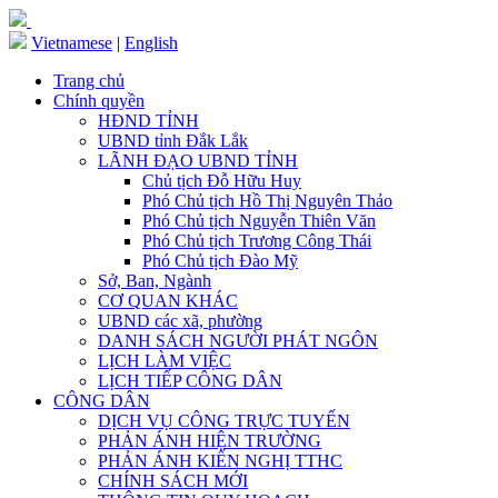
Vietnamese
|
English
Trang chủ
Chính quyền
HĐND TỈNH
UBND tỉnh Đắk Lắk
LÃNH ĐẠO UBND TỈNH
Chủ tịch Đỗ Hữu Huy
Phó Chủ tịch Hồ Thị Nguyên Thảo
Phó Chủ tịch Nguyễn Thiên Văn
Phó Chủ tịch Trương Công Thái
Phó Chủ tịch Đào Mỹ
Sở, Ban, Ngành
CƠ QUAN KHÁC
UBND các xã, phường
DANH SÁCH NGƯỜI PHÁT NGÔN
LỊCH LÀM VIỆC
LỊCH TIẾP CÔNG DÂN
CÔNG DÂN
DỊCH VỤ CÔNG TRỰC TUYẾN
PHẢN ÁNH HIỆN TRƯỜNG
PHẢN ÁNH KIẾN NGHỊ TTHC
CHÍNH SÁCH MỚI