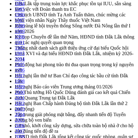
Đắk Lắk tập trung toàn lực khắc phục tồn tại IUU, sẵn sàng
1984
làm việc với Đoàn thanh tra EC
1985
Chủ tịch UBND tỉnh Tạ Anh Tuấn thăm, chúc mừng các
1986
bệnh viện nhân Ngày Thầy thuốc Việt Nam
1987
Rộn ràng lễ hội truyền thống Sông nước Đà Nông lần thứ I
1988
năm 2026
1989
Kỳ họp Chuyên đề lần thứ Năm, HĐND tỉnh Đắk Lắk thông
1990
qua các nghị quyết quan trọng
1991
Thống nhất danh sách giới thiệu ứng cử đại biểu Quốc hội
1992
khoá XVI và đại biểu HĐND tỉnh Đắk Lắk, nhiệm kỳ 2026-
1993
2031
1994
Phát động hai phong trào thi đua quan trọng trong kỷ nguyên
1995
mới
1996
Hội nghị lần thứ tư Ban Chỉ đạo công tác bầu cử tỉnh Đắk
1997
Lắk
1998
Hội nghị Báo cáo viên Trung ương tháng 01/2026
1999
Phó Thủ tướng Hồ Quốc Dũng đánh giá cao kết quả Chiến
2000
dịch Quang Trung tại Đắk Lắk
2001
Hội nghị Ban Chấp hành Đảng bộ tỉnh Đắk Lắk lần thứ 2
2002
(mở rộng)
2003
Tập trung giải phóng mặt bằng, đẩy nhanh tiến độ Tuyến
2004
đường bộ ven biển
2005
Gỡ khó, khởi công xây dựng, sửa chữa toàn bộ nhà ở cho hộ
2006
dân đúng tiến độ đề ra
2007
UBND tỉnh Đắk Lắk tổng kết công tác quốc phòng, quân sự
2008