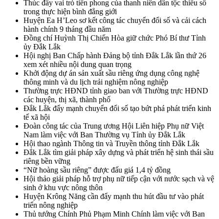
Thúc đẩy vai trò tiên phong của thanh niên dân tộc thiểu số
trong thực hiện bình đẳng giới
Huyện Ea H’Leo sơ kết công tác chuyển đổi số và cải cách
hành chính 9 tháng đầu năm
Đồng chí Huỳnh Thị Chiến Hòa giữ chức Phó Bí thư Tỉnh
ủy Đắk Lắk
Hội nghị Ban Chấp hành Đảng bộ tỉnh Đắk Lắk lần thứ 26
xem xét nhiều nội dung quan trọng
Khởi động dự án sản xuất sầu riêng ứng dụng công nghệ
thông minh và du lịch trải nghiệm nông nghiệp
Thường trực HĐND tỉnh giao ban với Thường trực HĐND
các huyện, thị xã, thành phố
Đắk Lắk đẩy mạnh chuyển đổi số tạo bứt phá phát triển kinh
tế xã hội
Đoàn công tác của Trung ương Hội Liên hiệp Phụ nữ Việt
Nam làm việc với Ban Thường vụ Tỉnh ủy Đắk Lắk
Hội thao ngành Thông tin và Truyền thông tỉnh Đắk Lắk
Đắk Lắk tìm giải pháp xây dựng và phát triển hệ sinh thái sầu
riêng bền vững
“Nữ hoàng sầu riêng” được đấu giá 1,4 tỷ đồng
Hội thảo giải pháp hỗ trợ phụ nữ tiếp cận với nước sạch và vệ
sinh ở khu vực nông thôn
Huyện Krông Năng cần đẩy mạnh thu hút đầu tư vào phát
triển nông nghiệp
Thủ tướng Chính Phủ Phạm Minh Chính làm việc với Ban