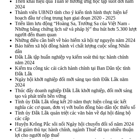
Triển khai hiệu quả Tuần lễ hưởng ứng học tập suốt đời năm
2024
Thành viên UBND tỉnh cho ý kiến tình hình thực hiện kế
hoạch đầu tư công trung hạn giai đoạn 2020 - 2025
Triển lãm lưu động “Hoàng Sa, Trường Sa của Việt Nam -
Những bằng chứng lịch sử và pháp lý” thu hút hơn 5.300 lượt
người đến tham quan
Những điều cần biết về bảo hiểm xã hội tự nguyện năm 2024
Bảo hiểm xã hội đồng hành vì chất lượng cuộc sống Nhân
dân
Đắk Lắk tập huấn nghiệp vụ kiểm soát thủ tục hành chính
năm 2024
Kiểm tra công tác cải cách hành chính tại Ban Dân tộc tỉnh
Đắk Lắk
Ngày hội khởi nghiệp đổi mới sáng tạo tỉnh Đắk Lắk năm
2024
Thúc đẩy doanh nghiệp Đắk Lắk khởi nghiệp, đổi mới sáng
tạo và phát triển bền vững
Tỉnh ủy Đắk Lắk tổng kết 20 năm thực hiện công tác kết
nghĩa các cơ quan, đơn vị với buôn đồng bào dân tộc thiểu số
Tỉnh ủy Đắk Lắk quán triệt các văn bản về đại hội đảng bộ
các cấp
Huyện Krông Pắc sôi nổi Ngày hội chuyển đổi số năm 2024
Cắt giảm thủ tục hành chính, ngành Thuế đã tạo nhiều thuận
lợi cho người nộp thuế