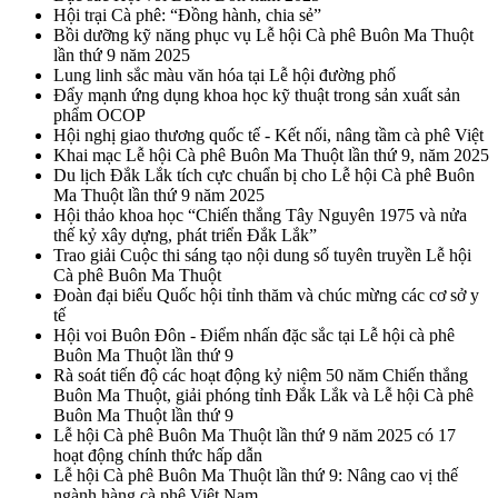
Hội trại Cà phê: “Đồng hành, chia sẻ”
Bồi dưỡng kỹ năng phục vụ Lễ hội Cà phê Buôn Ma Thuột
lần thứ 9 năm 2025
Lung linh sắc màu văn hóa tại Lễ hội đường phố
Đẩy mạnh ứng dụng khoa học kỹ thuật trong sản xuất sản
phẩm OCOP
Hội nghị giao thương quốc tế - Kết nối, nâng tầm cà phê Việt
Khai mạc Lễ hội Cà phê Buôn Ma Thuột lần thứ 9, năm 2025
Du lịch Đắk Lắk tích cực chuẩn bị cho Lễ hội Cà phê Buôn
Ma Thuột lần thứ 9 năm 2025
Hội thảo khoa học “Chiến thắng Tây Nguyên 1975 và nửa
thế kỷ xây dựng, phát triển Đắk Lắk”
Trao giải Cuộc thi sáng tạo nội dung số tuyên truyền Lễ hội
Cà phê Buôn Ma Thuột
Đoàn đại biểu Quốc hội tỉnh thăm và chúc mừng các cơ sở y
tế
Hội voi Buôn Đôn - Điểm nhấn đặc sắc tại Lễ hội cà phê
Buôn Ma Thuột lần thứ 9
Rà soát tiến độ các hoạt động kỷ niệm 50 năm Chiến thắng
Buôn Ma Thuột, giải phóng tỉnh Đắk Lắk và Lễ hội Cà phê
Buôn Ma Thuột lần thứ 9
Lễ hội Cà phê Buôn Ma Thuột lần thứ 9 năm 2025 có 17
hoạt động chính thức hấp dẫn
Lễ hội Cà phê Buôn Ma Thuột lần thứ 9: Nâng cao vị thế
ngành hàng cà phê Việt Nam