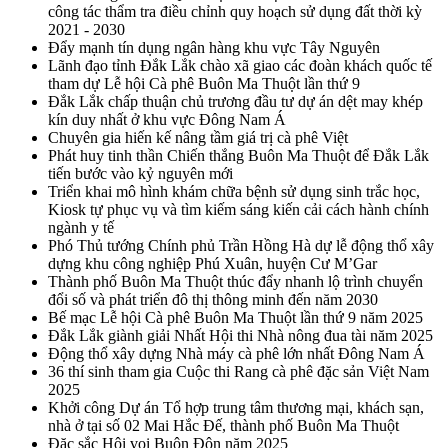
công tác thẩm tra điều chỉnh quy hoạch sử dụng đất thời kỳ
2021 - 2030
Đẩy mạnh tín dụng ngân hàng khu vực Tây Nguyên
Lãnh đạo tỉnh Đắk Lắk chào xã giao các đoàn khách quốc tế
tham dự Lễ hội Cà phê Buôn Ma Thuột lần thứ 9
Đắk Lắk chấp thuận chủ trương đầu tư dự án dệt may khép
kín duy nhất ở khu vực Đông Nam Á
Chuyên gia hiến kế nâng tầm giá trị cà phê Việt
Phát huy tinh thần Chiến thắng Buôn Ma Thuột để Đắk Lắk
tiến bước vào kỷ nguyên mới
Triển khai mô hình khám chữa bệnh sử dụng sinh trắc học,
Kiosk tự phục vụ và tìm kiếm sáng kiến cải cách hành chính
ngành y tế
Phó Thủ tướng Chính phủ Trần Hồng Hà dự lễ động thổ xây
dựng khu công nghiệp Phú Xuân, huyện Cư M’Gar
Thành phố Buôn Ma Thuột thúc đẩy nhanh lộ trình chuyển
đổi số và phát triển đô thị thông minh đến năm 2030
Bế mạc Lễ hội Cà phê Buôn Ma Thuột lần thứ 9 năm 2025
Đắk Lắk giành giải Nhất Hội thi Nhà nông đua tài năm 2025
Động thổ xây dựng Nhà máy cà phê lớn nhất Đông Nam Á
36 thí sinh tham gia Cuộc thi Rang cà phê đặc sản Việt Nam
2025
Khởi công Dự án Tổ hợp trung tâm thương mại, khách sạn,
nhà ở tại số 02 Mai Hắc Đế, thành phố Buôn Ma Thuột
Đặc sắc Hội voi Buôn Đôn năm 2025