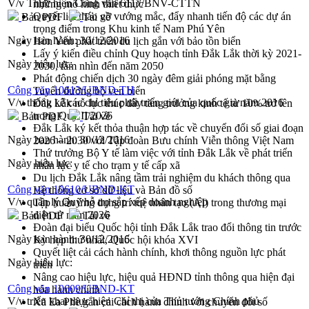
V/v Thực hiện Công văn 6117/BNV-CTTN
những mô hình thiết thực
Quyết liệt tháo gỡ vướng mắc, đẩy nhanh tiến độ các dự án
Bản PDF
Tải về
trọng điểm trong Khu kinh tế Nam Phú Yên
Ngày ban hành:
30/12/2016
Hòn Yến phát triển du lịch gắn với bảo tồn biển
Lấy ý kiến điều chỉnh Quy hoạch tỉnh Đắk Lắk thời kỳ 2021-
Ngày hiệu lực:
2030, tầm nhìn đến năm 2050
Phát động chiến dịch 30 ngày đêm giải phóng mặt bằng
Công văn 10613/UBND-TH
Tuyến đường bộ ven biển
V/v thống kê các chỉ tiêu phát triển giới của quốc gia năm 2016
Đắk Lắk nỗ lực thúc đẩy tăng trưởng kinh tế từ 10% trở lên
trong Quý II/2026
Bản PDF
Tải về
Đắk Lắk ký kết thỏa thuận hợp tác về chuyển đổi số giai đoạn
Ngày ban hành:
30/12/2016
2026 – 2030 với Tập đoàn Bưu chính Viễn thông Việt Nam
Thứ trưởng Bộ Y tế làm việc với tỉnh Đắk Lắk về phát triển
Ngày hiệu lực:
nhân lực y tế cho trạm y tế cấp xã
Du lịch Đắk Lắk nâng tầm trải nghiệm du khách thông qua
Công văn 10610/UBND-KT
Hệ thống cơ sở dữ liệu và Bản đồ số
V/v quản lý Quỹ hỗ trợ sắp xếp doanh nghiệp
Tập huấn ứng dụng trí tuệ nhân tạo (AI) trong thương mại
điện tử năm 2026
Bản PDF
Tải về
Đoàn đại biểu Quốc hội tỉnh Đắk Lắk trao đổi thông tin trước
Ngày ban hành:
30/12/2016
Kỳ họp thứ nhất, Quốc hội khóa XVI
Quyết liệt cải cách hành chính, khơi thông nguồn lực phát
Ngày hiệu lực:
triển
Nâng cao hiệu lực, hiệu quả HĐND tỉnh thông qua hiện đại
Công văn 10609/UBND-KT
hóa hành chính
V/v triển khai thực hiện Chỉ thị của Thủ tướng Chính phủ
Xã Ea Phê gắn cải cách hành chính với chuyển đổi số