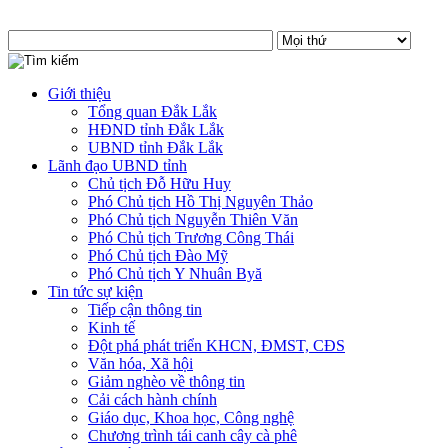
Giới thiệu
Tổng quan Đắk Lắk
HĐND tỉnh Đắk Lắk
UBND tỉnh Đắk Lắk
Lãnh đạo UBND tỉnh
Chủ tịch Đỗ Hữu Huy
Phó Chủ tịch Hồ Thị Nguyên Thảo
Phó Chủ tịch Nguyễn Thiên Văn
Phó Chủ tịch Trương Công Thái
Phó Chủ tịch Đào Mỹ
Phó Chủ tịch Y Nhuân Byă
Tin tức sự kiện
Tiếp cận thông tin
Kinh tế
Đột phá phát triển KHCN, ĐMST, CĐS
Văn hóa, Xã hội
Giảm nghèo về thông tin
Cải cách hành chính
Giáo dục, Khoa học, Công nghệ
Chương trình tái canh cây cà phê