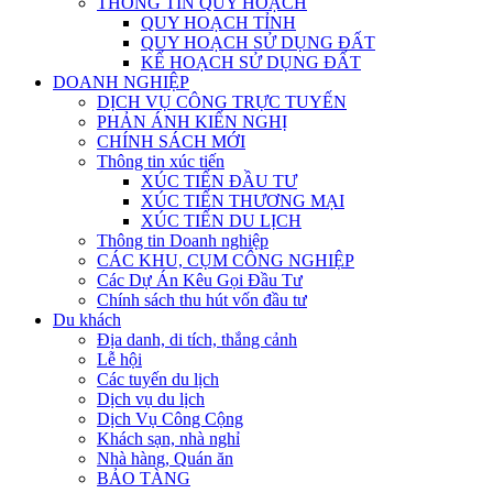
THÔNG TIN QUY HOẠCH
QUY HOẠCH TỈNH
QUY HOẠCH SỬ DỤNG ĐẤT
KẾ HOẠCH SỬ DỤNG ĐẤT
DOANH NGHIỆP
DỊCH VỤ CÔNG TRỰC TUYẾN
PHẢN ÁNH KIẾN NGHỊ
CHÍNH SÁCH MỚI
Thông tin xúc tiến
XÚC TIẾN ĐẦU TƯ
XÚC TIẾN THƯƠNG MẠI
XÚC TIẾN DU LỊCH
Thông tin Doanh nghiệp
CÁC KHU, CỤM CÔNG NGHIỆP
Các Dự Án Kêu Gọi Đầu Tư
Chính sách thu hút vốn đầu tư
Du khách
Địa danh, di tích, thắng cảnh
Lễ hội
Các tuyến du lịch
Dịch vụ du lịch
Dịch Vụ Công Cộng
Khách sạn, nhà nghỉ
Nhà hàng, Quán ăn
BẢO TÀNG