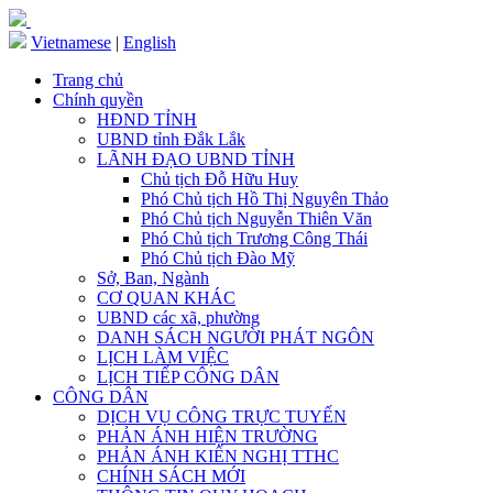
Vietnamese
|
English
Trang chủ
Chính quyền
HĐND TỈNH
UBND tỉnh Đắk Lắk
LÃNH ĐẠO UBND TỈNH
Chủ tịch Đỗ Hữu Huy
Phó Chủ tịch Hồ Thị Nguyên Thảo
Phó Chủ tịch Nguyễn Thiên Văn
Phó Chủ tịch Trương Công Thái
Phó Chủ tịch Đào Mỹ
Sở, Ban, Ngành
CƠ QUAN KHÁC
UBND các xã, phường
DANH SÁCH NGƯỜI PHÁT NGÔN
LỊCH LÀM VIỆC
LỊCH TIẾP CÔNG DÂN
CÔNG DÂN
DỊCH VỤ CÔNG TRỰC TUYẾN
PHẢN ÁNH HIỆN TRƯỜNG
PHẢN ÁNH KIẾN NGHỊ TTHC
CHÍNH SÁCH MỚI