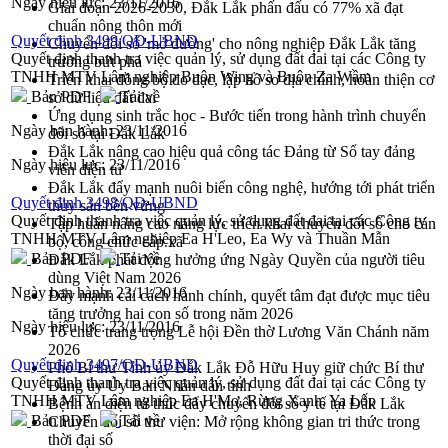
Ngày hiệu lực:
23/11/2016
Giai đoạn 2026-2030, Đắk Lắk phấn đấu có 77% xã đạt
chuẩn nông thôn mới
Quyết định 3499/QĐ-UBND
Chuyển đổi số 'mở đường' cho nông nghiệp Đắk Lắk tăng
Quyết định thanh tra việc quản lý, sử dụng đất đai tại các Công ty
trưởng bứt phá
TNHH MTV Lâm nghiệp Buôn Wing và Buôn Za Wầm
Triển khai đồng bộ đo đạc, lập hồ sơ địa chính, hoàn thiện cơ
Bản PDF
Tải về
sở dữ liệu đất đai
Ứng dụng sinh trắc học - Bước tiến trong hành trình chuyển
Ngày ban hành:
23/11/2016
đổi số tại Đắk Lắk
Đắk Lắk nâng cao hiệu quả công tác Đảng từ Sổ tay đảng
Ngày hiệu lực:
23/11/2016
viên điện tử
Đắk Lắk đẩy mạnh nuôi biển công nghệ, hướng tới phát triển
Quyết định 3498/QĐ-UBND
thủy sản bền vững
Quyết định thanh tra việc quản lý, sử dụng đất đai tại các Công ty
Tập huấn nâng cao năng lực triển khai chuyển đổi số cho cán
TNHH MTV Lâm nghiệp Ea H'Leo, Ea Wy và Thuần Mẫn
bộ, công chức cấp xã
Bản PDF
Tải về
Đắk Lắk phát động hưởng ứng Ngày Quyền của người tiêu
dùng Việt Nam 2026
Ngày ban hành:
23/11/2016
Đẩy mạnh cải cách hành chính, quyết tâm đạt được mục tiêu
tăng trưởng hai con số trong năm 2026
Ngày hiệu lực:
23/11/2016
Tổ chức trang trọng Lễ hội Đền thờ Lương Văn Chánh năm
2026
Quyết định 3497/QĐ-UBND
Phó Bí thư Tỉnh ủy Đắk Lắk Đỗ Hữu Huy giữ chức Bí thư
Quyết định thanh tra việc quản lý, sử dụng đất đai tại các Công ty
Đảng ủy Ủy Ban Nhân dân tỉnh
TNHH MTV Lâm nghiệp Ea H'Mơ, Rừng Xanh, Ya Lốp
Bệnh án điện tử thúc đẩy chuyển đổi số y tế tại Đắk Lắk
Bản PDF
Tải về
Chuyển đổi số thư viện: Mở rộng không gian tri thức trong
thời đại số