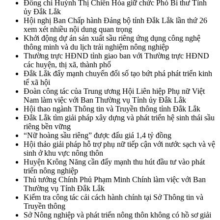
Đồng chí Huỳnh Thị Chiến Hòa giữ chức Phó Bí thư Tỉnh
ủy Đắk Lắk
Hội nghị Ban Chấp hành Đảng bộ tỉnh Đắk Lắk lần thứ 26
xem xét nhiều nội dung quan trọng
Khởi động dự án sản xuất sầu riêng ứng dụng công nghệ
thông minh và du lịch trải nghiệm nông nghiệp
Thường trực HĐND tỉnh giao ban với Thường trực HĐND
các huyện, thị xã, thành phố
Đắk Lắk đẩy mạnh chuyển đổi số tạo bứt phá phát triển kinh
tế xã hội
Đoàn công tác của Trung ương Hội Liên hiệp Phụ nữ Việt
Nam làm việc với Ban Thường vụ Tỉnh ủy Đắk Lắk
Hội thao ngành Thông tin và Truyền thông tỉnh Đắk Lắk
Đắk Lắk tìm giải pháp xây dựng và phát triển hệ sinh thái sầu
riêng bền vững
“Nữ hoàng sầu riêng” được đấu giá 1,4 tỷ đồng
Hội thảo giải pháp hỗ trợ phụ nữ tiếp cận với nước sạch và vệ
sinh ở khu vực nông thôn
Huyện Krông Năng cần đẩy mạnh thu hút đầu tư vào phát
triển nông nghiệp
Thủ tướng Chính Phủ Phạm Minh Chính làm việc với Ban
Thường vụ Tỉnh Đắk Lắk
Kiểm tra công tác cải cách hành chính tại Sở Thông tin và
Truyền thông
Sở Nông nghiệp và phát triển nông thôn không có hồ sơ giải