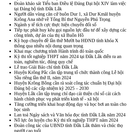
Đoàn khảo sát Tiểu ban Điều lệ Đảng Đại hội XIV làm việc
tại Đảng bộ tỉnh Đắk Lắk
Người dân vùng căn cứ buôn Dur 1, xã Dur Kmăl huyện
Krông Ana nhớ về Tổng Bí thư Nguyễn Phú Trọng
Ngành y tế tích cực thực hiện chuyển đổi số
Tiếp tục phát huy kêu gọi nguồn lực đầu tư để xây dựng các
công trình, dự án của thị xã Buôn Hồ
Kỳ họp chuyên đề lần thứ Mười ba HĐND tỉnh khóa X
thông qua nhiều nội dung quan trọng
Khai mạc chương trình Hành trình đỏ toàn quốc
Kỳ thi tốt nghiệp THPT năm 2024 tại Đắk Lắk diễn ra an
toàn, nghiêm túc, đúng quy chế
Lễ trao Giải Báo chí tỉnh Đắk Lắk
Huyện Krông Pắc cần tập trung tổ chức thành công Lễ hội
Sầu riêng lần thứ II, năm 2024
Huyện Krông Bông cần rà soát công tác chuẩn bị Đại hội
Đảng bộ các cấp nhiệm kỳ 2025 – 2030
Huyện Lắk cần tập trung chỉ đạo cải thiện chỉ số cải cách
hành chính phục vụ phát triển kinh tế - xã hội
Tăng cường triển khai hoạt động dạy và học bơi an toàn cho
học sinh
Lan toả Ngày sách và Văn hóa đọc tỉnh Đắk Lắk năm 2024
Nỗ lực ôn luyện cho Kỳ thi tốt nghiệp THPT năm 2024
Đoàn công tác của UBND tỉnh Đắk Lắk thăm và chúc thọ
người cao tuổi