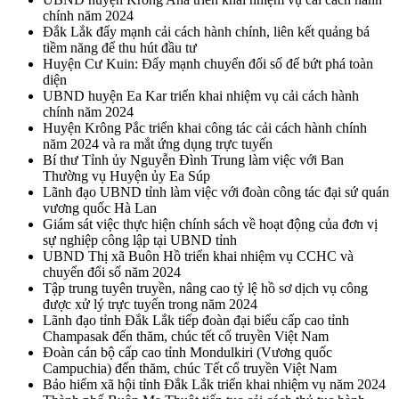
chính năm 2024
Đắk Lắk đẩy mạnh cải cách hành chính, liên kết quảng bá
tiềm năng để thu hút đầu tư
Huyện Cư Kuin: Đẩy mạnh chuyển đổi số để bứt phá toàn
diện
UBND huyện Ea Kar triển khai nhiệm vụ cải cách hành
chính năm 2024
Huyện Krông Pắc triển khai công tác cải cách hành chính
năm 2024 và ra mắt ứng dụng trực tuyến
Bí thư Tỉnh ủy Nguyễn Đình Trung làm việc với Ban
Thường vụ Huyện ủy Ea Súp
Lãnh đạo UBND tỉnh làm việc với đoàn công tác đại sứ quán
vương quốc Hà Lan
Giám sát việc thực hiện chính sách về hoạt động của đơn vị
sự nghiệp công lập tại UBND tỉnh
UBND Thị xã Buôn Hồ triển khai nhiệm vụ CCHC và
chuyển đổi số năm 2024
Tập trung tuyên truyền, nâng cao tỷ lệ hồ sơ dịch vụ công
được xử lý trực tuyến trong năm 2024
Lãnh đạo tỉnh Đắk Lắk tiếp đoàn đại biểu cấp cao tỉnh
Champasak đến thăm, chúc tết cổ truyền Việt Nam
Đoàn cán bộ cấp cao tỉnh Mondulkiri (Vương quốc
Campuchia) đến thăm, chúc Tết cổ truyền Việt Nam
Bảo hiểm xã hội tỉnh Đắk Lắk triển khai nhiệm vụ năm 2024