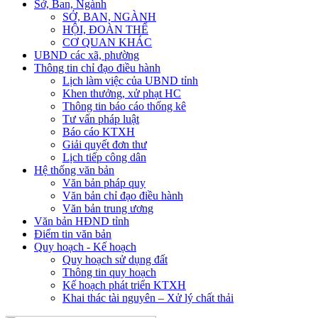
Sở, Ban, Ngành
SỞ, BAN, NGÀNH
HỘI, ĐOÀN THỂ
CƠ QUAN KHÁC
UBND các xã, phường
Thông tin chỉ đạo điều hành
Lịch làm việc của UBND tỉnh
Khen thưởng, xử phạt HC
Thông tin báo cáo thống kê
Tư vấn pháp luật
Báo cáo KTXH
Giải quyết đơn thư
Lịch tiếp công dân
Hệ thống văn bản
Văn bản pháp quy
Văn bản chỉ đạo điều hành
Văn bản trung ương
Văn bản HĐND tỉnh
Điểm tin văn bản
Quy hoạch - Kế hoạch
Quy hoạch sử dụng đất
Thông tin quy hoạch
Kế hoạch phát triển KTXH
Khai thác tài nguyên – Xử lý chất thải