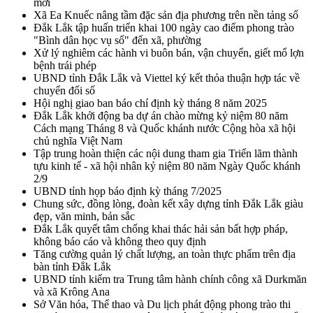
mới
Xã Ea Knuếc nâng tầm đặc sản địa phương trên nền tảng số
Đắk Lắk tập huấn triển khai 100 ngày cao điểm phong trào
"Bình dân học vụ số" đến xã, phường
Xử lý nghiêm các hành vi buôn bán, vận chuyển, giết mổ lợn
bệnh trái phép
UBND tỉnh Đắk Lắk và Viettel ký kết thỏa thuận hợp tác về
chuyển đổi số
Hội nghị giao ban báo chí định kỳ tháng 8 năm 2025
Đắk Lắk khởi động ba dự án chào mừng kỷ niệm 80 năm
Cách mạng Tháng 8 và Quốc khánh nước Cộng hòa xã hội
chủ nghĩa Việt Nam
Tập trung hoàn thiện các nội dung tham gia Triển lãm thành
tựu kinh tế - xã hội nhân kỷ niệm 80 năm Ngày Quốc khánh
2/9
UBND tỉnh họp báo định kỳ tháng 7/2025
Chung sức, đồng lòng, đoàn kết xây dựng tỉnh Đắk Lắk giàu
đẹp, văn minh, bản sắc
Đắk Lắk quyết tâm chống khai thác hải sản bất hợp pháp,
không báo cáo và không theo quy định
Tăng cường quản lý chất lượng, an toàn thực phẩm trên địa
bàn tỉnh Đắk Lắk
UBND tỉnh kiểm tra Trung tâm hành chính công xã Durkmăn
và xã Krông Ana
Sở Văn hóa, Thể thao và Du lịch phát động phong trào thi