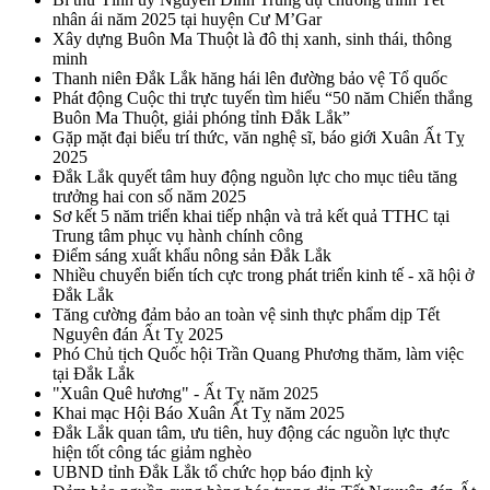
nhân ái năm 2025 tại huyện Cư M’Gar
Xây dựng Buôn Ma Thuột là đô thị xanh, sinh thái, thông
minh
Thanh niên Đắk Lắk hăng hái lên đường bảo vệ Tổ quốc
Phát động Cuộc thi trực tuyến tìm hiểu “50 năm Chiến thắng
Buôn Ma Thuột, giải phóng tỉnh Đắk Lắk”
Gặp mặt đại biểu trí thức, văn nghệ sĩ, báo giới Xuân Ất Tỵ
2025
Đắk Lắk quyết tâm huy động nguồn lực cho mục tiêu tăng
trưởng hai con số năm 2025
Sơ kết 5 năm triển khai tiếp nhận và trả kết quả TTHC tại
Trung tâm phục vụ hành chính công
Điểm sáng xuất khẩu nông sản Đắk Lắk
Nhiều chuyển biến tích cực trong phát triển kinh tế - xã hội ở
Đắk Lắk
Tăng cường đảm bảo an toàn vệ sinh thực phẩm dịp Tết
Nguyên đán Ất Tỵ 2025
Phó Chủ tịch Quốc hội Trần Quang Phương thăm, làm việc
tại Đắk Lắk
"Xuân Quê hương" - Ất Tỵ năm 2025
Khai mạc Hội Báo Xuân Ất Tỵ năm 2025
Đắk Lắk quan tâm, ưu tiên, huy động các nguồn lực thực
hiện tốt công tác giảm nghèo
UBND tỉnh Đắk Lắk tổ chức họp báo định kỳ