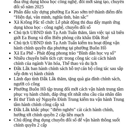
đua ứng dụng khoa học công nghệ, đổi mới sáng tạo, chuyển
đổi số năm 2025
Phấn đấu xây dựng phường Ea Kao sớm trở thành điểm đến
“Hiện đại, văn minh, nghĩa tình, bản sắc”
Xã Krông Pắc tổ chức Lễ phát động thi đua đẩy mạnh ứng
dụng khoa học - công nghệ, chuyển đổi số
Chủ tịch UBND tỉnh Tạ Anh Tuấn thăm, làm việc tại xã biên
giới Ea Bung và đồn Biên phòng cửa khẩu Đắk Ruê
Chủ tịch UBND tỉnh Tạ Anh Tuấn kiểm tra hoạt động vận
hành chính quyền địa phương tại phường Buôn Hồ
Xã Ea Phê - Phát động phong trào “Bình dân học vụ số”
Nhiều chuyển biến tích cực trong công tác cải cách hành
chính của ngành Văn hóa, Thể thao và du lịch
Đắk Lắk ban hành chính sách hỗ trợ cán bộ công tác sau sắp
xếp đơn vị hành chính
Lãnh đạo tỉnh Đắk Lắk thăm, tặng quà gia đình chính sách,
người có công
Phường Buôn Hồ tập trung đổi mới cách vận hành trung tâm
phục vụ hành chính, đáp ứng tốt nhất nhu cầu của nhân dân
Bí thư Tỉnh uỷ Nguyễn Đình Trung kiểm tra vận hành Trung
tâm hành chính công cấp xã
Đắk Lắk khắc phục "điểm nghẽn" cải cách hành chính,
hướng tới chính quyền 2 cấp liền mạch
Chủ động ứng dụng chuyển đổi số để vận hành thông suốt
chính quyền 2 cấp