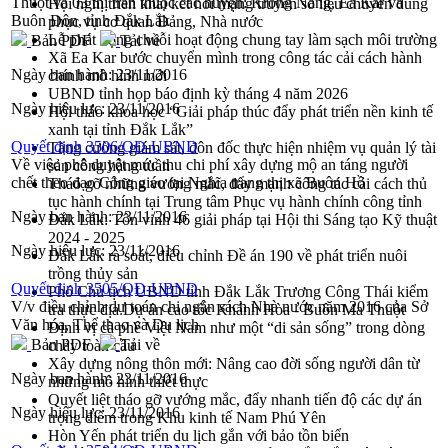
Thuột và 03 thị trấn thuộc các huyện: Krông Năng, Ea Kar và
Hội nghị triển khai kết nối mạng truyền số liệu chuyên dùng
Buôn Đôn, tỉnh Đắk Lắk
phục vụ cơ quan Đảng, Nhà nước
Lễ phát động chuỗi hoạt động chung tay làm sạch môi trường
Bản PDF
Tải về
Xã Ea Kar bước chuyển mình trong công tác cải cách hành
Ngày ban hành:
23/11/2016
chính mô hình mới
UBND tỉnh họp báo định kỳ tháng 4 năm 2026
Ngày hiệu lực:
23/11/2016
Hội thảo khoa học “Giải pháp thúc đẩy phát triển nền kinh tế
xanh tại tỉnh Đắk Lắk”
Quyết định 3506/QĐ-UBND
Tăng cường giám sát, đôn đốc thực hiện nhiệm vụ quản lý tài
Về việc phê duyệt mức thu chi phí xây dựng mộ an táng người
sản công hàng tuần
chết theo đạo Công giáo tại Nghĩa trang thị xã Buôn Hồ
Tháo gỡ những vướng mắc, đẩy mạnh công tác cải cách thủ
tục hành chính tại Trung tâm Phục vụ hành chính công tỉnh
Ngày ban hành:
23/11/2016
Đắk Lắk: Tôn vinh 46 giải pháp tại Hội thi Sáng tạo Kỹ thuật
2024 - 2025
Ngày hiệu lực:
23/11/2016
Đắk Lắk rà soát, điều chỉnh Đề án 190 về phát triển nuôi
trồng thủy sản
Quyết định 3505/QĐ-UBND
Phó Chủ tịch UBND tỉnh Đắk Lắk Trương Công Thái kiểm
V/v điều chỉnh dự toán chi ngân sách Nhà nước năm 2016 của Sở
tra thực địa Dự án cao tốc Khánh Hòa - Buôn Ma Thuột
Văn hóa, Thể thao và Du lịch
Định vị cà phê Việt Nam như một “di sản sống” trong dòng
Bản PDF
Tải về
chảy toàn cầu
Xây dựng nông thôn mới: Nâng cao đời sống người dân từ
Ngày ban hành:
23/11/2016
những mô hình thiết thực
Quyết liệt tháo gỡ vướng mắc, đẩy nhanh tiến độ các dự án
Ngày hiệu lực:
23/11/2016
trọng điểm trong Khu kinh tế Nam Phú Yên
Hòn Yến phát triển du lịch gắn với bảo tồn biển