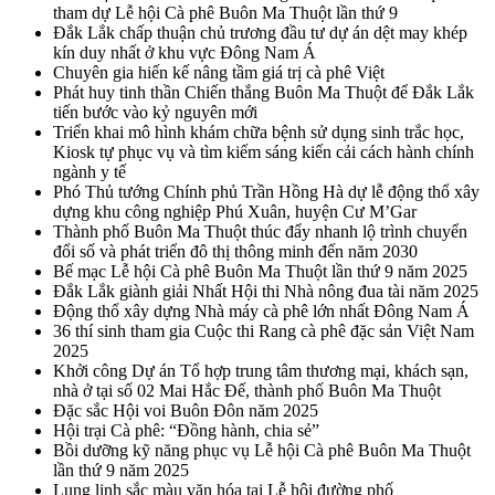
tham dự Lễ hội Cà phê Buôn Ma Thuột lần thứ 9
Đắk Lắk chấp thuận chủ trương đầu tư dự án dệt may khép
kín duy nhất ở khu vực Đông Nam Á
Chuyên gia hiến kế nâng tầm giá trị cà phê Việt
Phát huy tinh thần Chiến thắng Buôn Ma Thuột để Đắk Lắk
tiến bước vào kỷ nguyên mới
Triển khai mô hình khám chữa bệnh sử dụng sinh trắc học,
Kiosk tự phục vụ và tìm kiếm sáng kiến cải cách hành chính
ngành y tế
Phó Thủ tướng Chính phủ Trần Hồng Hà dự lễ động thổ xây
dựng khu công nghiệp Phú Xuân, huyện Cư M’Gar
Thành phố Buôn Ma Thuột thúc đẩy nhanh lộ trình chuyển
đổi số và phát triển đô thị thông minh đến năm 2030
Bế mạc Lễ hội Cà phê Buôn Ma Thuột lần thứ 9 năm 2025
Đắk Lắk giành giải Nhất Hội thi Nhà nông đua tài năm 2025
Động thổ xây dựng Nhà máy cà phê lớn nhất Đông Nam Á
36 thí sinh tham gia Cuộc thi Rang cà phê đặc sản Việt Nam
2025
Khởi công Dự án Tổ hợp trung tâm thương mại, khách sạn,
nhà ở tại số 02 Mai Hắc Đế, thành phố Buôn Ma Thuột
Đặc sắc Hội voi Buôn Đôn năm 2025
Hội trại Cà phê: “Đồng hành, chia sẻ”
Bồi dưỡng kỹ năng phục vụ Lễ hội Cà phê Buôn Ma Thuột
lần thứ 9 năm 2025
Lung linh sắc màu văn hóa tại Lễ hội đường phố