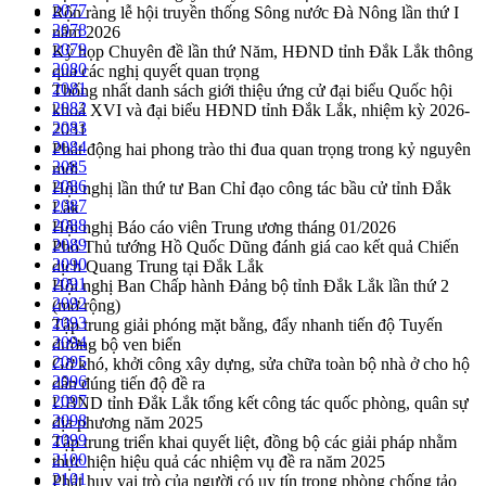
2077
Rộn ràng lễ hội truyền thống Sông nước Đà Nông lần thứ I
2078
năm 2026
2079
Kỳ họp Chuyên đề lần thứ Năm, HĐND tỉnh Đắk Lắk thông
2080
qua các nghị quyết quan trọng
2081
Thống nhất danh sách giới thiệu ứng cử đại biểu Quốc hội
2082
khoá XVI và đại biểu HĐND tỉnh Đắk Lắk, nhiệm kỳ 2026-
2083
2031
2084
Phát động hai phong trào thi đua quan trọng trong kỷ nguyên
2085
mới
2086
Hội nghị lần thứ tư Ban Chỉ đạo công tác bầu cử tỉnh Đắk
2087
Lắk
2088
Hội nghị Báo cáo viên Trung ương tháng 01/2026
2089
Phó Thủ tướng Hồ Quốc Dũng đánh giá cao kết quả Chiến
2090
dịch Quang Trung tại Đắk Lắk
2091
Hội nghị Ban Chấp hành Đảng bộ tỉnh Đắk Lắk lần thứ 2
2092
(mở rộng)
2093
Tập trung giải phóng mặt bằng, đẩy nhanh tiến độ Tuyến
2094
đường bộ ven biển
2095
Gỡ khó, khởi công xây dựng, sửa chữa toàn bộ nhà ở cho hộ
2096
dân đúng tiến độ đề ra
2097
UBND tỉnh Đắk Lắk tổng kết công tác quốc phòng, quân sự
2098
địa phương năm 2025
2099
Tập trung triển khai quyết liệt, đồng bộ các giải pháp nhằm
2100
thực hiện hiệu quả các nhiệm vụ đề ra năm 2025
2101
Phát huy vai trò của người có uy tín trong phòng chống tảo