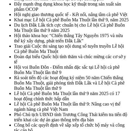
Đẩy mạnh ứng dụng khoa học kỹ thuật trong sản xuất sản
phẩm OCOP
Hội nghị giao thương quốc tế - Kết nối, nâng tầm cà phê Việt
Khai mạc Lễ hội Cà phê Buôn Ma Thuột lần thứ 9, năm 2025
Du lịch Đắk Lắk tích cực chuẩn bị cho Lễ hội Cà phê Buôn
Ma Thuột lần thứ 9 năm 2025
Hội thảo khoa học “Chiến thắng Tây Nguyên 1975 và nửa
thế kỷ xây dựng, phát triển Đắk Lắk”
Trao giải Cuộc thi sáng tạo nội dung số tuyên truyền Lễ hội
Cà phê Buôn Ma Thuột
Đoàn đại biểu Quốc hội tỉnh thăm và chúc mừng các cơ sở y
tế
Hội voi Buôn Đôn - Điểm nhấn đặc sắc tại Lễ hội cà phê
Buôn Ma Thuột lần thứ 9
Rà soát tiến độ các hoạt động kỷ niệm 50 năm Chiến thắng
Buôn Ma Thuột, giải phóng tỉnh Đắk Lắk và Lễ hội Cà phê
Buôn Ma Thuột lần thứ 9
Lễ hội Cà phê Buôn Ma Thuột lần thứ 9 năm 2025 có 17
hoạt động chính thức hấp dẫn
Lễ hội Cà phê Buôn Ma Thuột lần thứ 9: Nâng cao vị thế
ngành hàng cà phê Việt Nam
Phó Chủ tịch UBND tỉnh Trương Công Thái kiểm tra tiến độ
triển khai các dự án giao thông trên địa bàn
Công bố các quyết định về sắp xếp tổ chức bộ máy và công
tác cán bộ