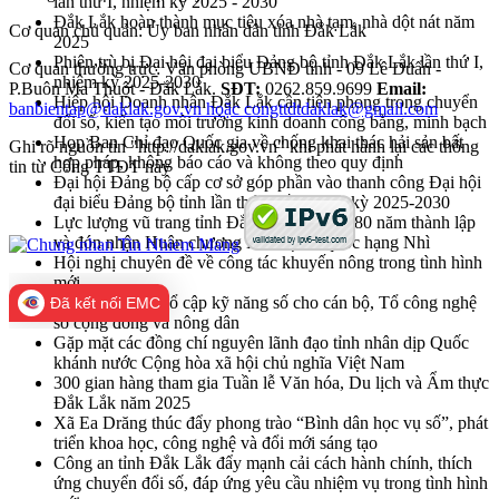
lần thứ I, nhiệm kỳ 2025 - 2030
Đắk Lắk hoàn thành mục tiêu xóa nhà tạm, nhà dột nát năm
Cơ quan chủ quản: Ủy ban nhân dân tỉnh Đắk Lắk
2025
Phiên trù bị Đại hội đại biểu Đảng bộ tỉnh Đắk Lắk lần thứ I,
Cơ quan thường trực: Văn phòng UBND tỉnh - 09 Lê Duẩn -
nhiệm kỳ 2025-2030
P.Buôn Ma Thuột - Đắk Lắk.
SĐT:
0262.859.9699
Email:
Hiệp hội Doanh nhân Đắk Lắk cần tiên phong trong chuyển
banbientap@daklak.gov.vn hoặc congttdtdaklak@gmail.com
đổi số, kiến tạo môi trường kinh doanh công bằng, minh bạch
Họp Ban Chỉ đạo Quốc gia về chống khai thác hải sản bất
Ghi rõ nguồn tin "http://daklak.gov.vn" khi phát hành lại các thông
hợp pháp, không báo cáo và không theo quy định
tin từ Cổng TTĐT này
Đại hội Đảng bộ cấp cơ sở góp phần vào thanh công Đại hội
đại biểu Đảng bộ tỉnh lần thứ nhất, nhiệm kỳ 2025-2030
Lực lượng vũ trang tỉnh Đắk Lắk kỷ niệm 80 năm thành lập
và đón nhận Huân chương Bảo vệ Tổ quốc hạng Nhì
Hội nghị chuyên đề về công tác khuyến nông trong tình hình
mới
Xã Ea Drăng phổ cập kỹ năng số cho cán bộ, Tổ công nghệ
Đã kết nối EMC
số cộng đồng và nông dân
Gặp mặt các đồng chí nguyên lãnh đạo tỉnh nhân dịp Quốc
khánh nước Cộng hòa xã hội chủ nghĩa Việt Nam
300 gian hàng tham gia Tuần lễ Văn hóa, Du lịch và Ẩm thực
Đắk Lắk năm 2025
Xã Ea Drăng thúc đẩy phong trào “Bình dân học vụ số”, phát
triển khoa học, công nghệ và đổi mới sáng tạo
Công an tỉnh Đắk Lắk đẩy mạnh cải cách hành chính, thích
ứng chuyển đổi số, đáp ứng yêu cầu nhiệm vụ trong tình hình