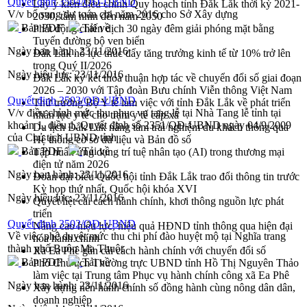
Quyết định 3504/QĐ-UBND
Lấy ý kiến điều chỉnh Quy hoạch tỉnh Đắk Lắk thời kỳ 2021-
V/v bổ sung dự toán chi năm 2016 cho Sở Xây dựng
2030, tầm nhìn đến năm 2050
Bản PDF
Tải về
Phát động chiến dịch 30 ngày đêm giải phóng mặt bằng
Tuyến đường bộ ven biển
Ngày ban hành:
23/11/2016
Đắk Lắk nỗ lực thúc đẩy tăng trưởng kinh tế từ 10% trở lên
trong Quý II/2026
Ngày hiệu lực:
23/11/2016
Đắk Lắk ký kết thỏa thuận hợp tác về chuyển đổi số giai đoạn
2026 – 2030 với Tập đoàn Bưu chính Viễn thông Việt Nam
Quyết định 3503/QĐ-UBND
Thứ trưởng Bộ Y tế làm việc với tỉnh Đắk Lắk về phát triển
V/v điều chỉnh mức thu phục vụ tang lễ tại Nhà Tang lễ tỉnh tại
nhân lực y tế cho trạm y tế cấp xã
khoản 1, điều 1, Quyết định số 2351/QĐ-UBND ngày 04/9/2009
Du lịch Đắk Lắk nâng tầm trải nghiệm du khách thông qua
của Chủ tịch UBND tỉnh
Hệ thống cơ sở dữ liệu và Bản đồ số
Bản PDF
Tải về
Tập huấn ứng dụng trí tuệ nhân tạo (AI) trong thương mại
điện tử năm 2026
Ngày ban hành:
23/11/2016
Đoàn đại biểu Quốc hội tỉnh Đắk Lắk trao đổi thông tin trước
Kỳ họp thứ nhất, Quốc hội khóa XVI
Ngày hiệu lực:
23/11/2016
Quyết liệt cải cách hành chính, khơi thông nguồn lực phát
triển
Quyết định 3502/QĐ-UBND
Nâng cao hiệu lực, hiệu quả HĐND tỉnh thông qua hiện đại
Về việc phê duyệt mức thu chi phí đào huyệt mộ tại Nghĩa trang
hóa hành chính
thành phố Buôn Ma Thuột
Xã Ea Phê gắn cải cách hành chính với chuyển đổi số
Bản PDF
Tải về
Phó Chủ tịch Thường trực UBND tỉnh Hồ Thị Nguyên Thảo
làm việc tại Trung tâm Phục vụ hành chính công xã Ea Phê
Ngày ban hành:
23/11/2016
Xây dựng nền hành chính số đồng hành cùng nông dân dân,
doanh nghiệp