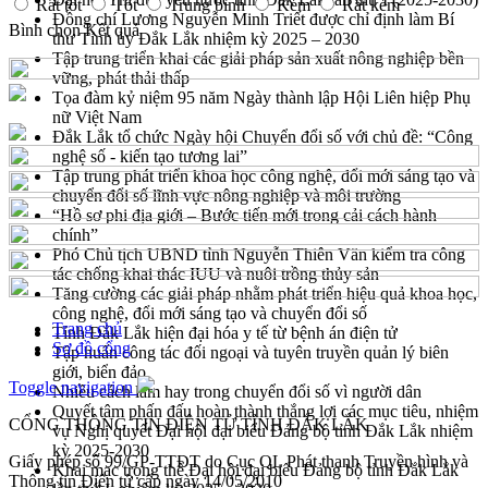
Rất tốt
Tốt
Trung bình
Kém
Rất kém
Đồng chí Lương Nguyễn Minh Triết được chỉ định làm Bí
Bình chọn
Kết quả
thư Tỉnh ủy Đắk Lắk nhiệm kỳ 2025 – 2030
Tập trung triển khai các giải pháp sản xuất nông nghiệp bền
vững, phát thải thấp
Tọa đàm kỷ niệm 95 năm Ngày thành lập Hội Liên hiệp Phụ
nữ Việt Nam
Đắk Lắk tổ chức Ngày hội Chuyển đổi số với chủ đề: “Công
nghệ số - kiến tạo tương lai”
Tập trung phát triển khoa học công nghệ, đổi mới sáng tạo và
chuyển đổi số lĩnh vực nông nghiệp và môi trường
“Hồ sơ phi địa giới – Bước tiến mới trong cải cách hành
chính”
Phó Chủ tịch UBND tỉnh Nguyễn Thiên Văn kiểm tra công
tác chống khai thác IUU và nuôi trồng thủy sản
Tăng cường các giải pháp nhằm phát triển hiệu quả khoa học,
công nghệ, đổi mới sáng tạo và chuyển đổi số
Trang chủ
Tỉnh Đắk Lắk hiện đại hóa y tế từ bệnh án điện tử
Sơ đồ cổng
Tập huấn công tác đối ngoại và tuyên truyền quản lý biên
giới, biển đảo
Toggle navigation
Nhiều cách làm hay trong chuyển đổi số vì người dân
Quyết tâm phấn đấu hoàn thành thắng lợi các mục tiêu, nhiệm
CỔNG THÔNG TIN ĐIỆN TỬ TỈNH ĐẮK LẮK
vụ Nghị quyết Đại hội đại biểu Đảng bộ tỉnh Đắk Lắk nhiệm
kỳ 2025-2030
Giấy phép số 99/GP-TTĐT do Cục QL Phát thanh Truyền hình và
Khai mạc trọng thể Đại hội đại biểu Đảng bộ tỉnh Đắk Lắk
Thông tin Điện tử cấp ngày 14/05/2010