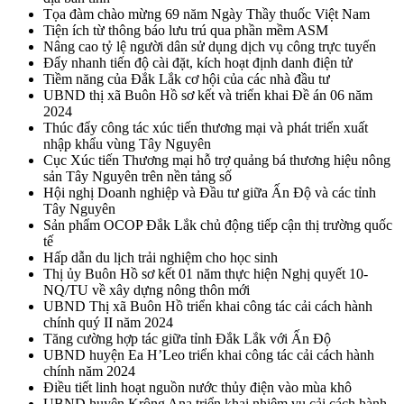
Tọa đàm chào mừng 69 năm Ngày Thầy thuốc Việt Nam
Tiện ích từ thông báo lưu trú qua phần mềm ASM
Nâng cao tỷ lệ người dân sử dụng dịch vụ công trực tuyến
Đẩy nhanh tiến độ cài đặt, kích hoạt định danh điện tử
Tiềm năng của Đắk Lắk cơ hội của các nhà đầu tư
UBND thị xã Buôn Hồ sơ kết và triển khai Đề án 06 năm
2024
Thúc đẩy công tác xúc tiến thương mại và phát triển xuất
nhập khẩu vùng Tây Nguyên
Cục Xúc tiến Thương mại hỗ trợ quảng bá thương hiệu nông
sản Tây Nguyên trên nền tảng số
Hội nghị Doanh nghiệp và Đầu tư giữa Ấn Độ và các tỉnh
Tây Nguyên
Sản phẩm OCOP Đắk Lắk chủ động tiếp cận thị trường quốc
tế
Hấp dẫn du lịch trải nghiệm cho học sinh
Thị ủy Buôn Hồ sơ kết 01 năm thực hiện Nghị quyết 10-
NQ/TU về xây dựng nông thôn mới
UBND Thị xã Buôn Hồ triển khai công tác cải cách hành
chính quý II năm 2024
Tăng cường hợp tác giữa tỉnh Đắk Lắk với Ấn Độ
UBND huyện Ea H’Leo triển khai công tác cải cách hành
chính năm 2024
Điều tiết linh hoạt nguồn nước thủy điện vào mùa khô
UBND huyện Krông Ana triển khai nhiệm vụ cải cách hành