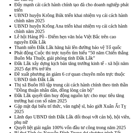
Đẩy mạnh cải cách hành chính tạo đà cho doanh nghiệp phát
triển
UBND huyện Krông Búk triển khai nhiệm vụ cải cách hành
chính năm 2025
UBND huyện Krông Ana triển khai nhiệm vụ cải cách hành
chính năm 2025
Lễ hội Hảng Pồ - Điểm hẹn văn hóa Việt Bắc trên cao
nguyên Đắk Lắk
Thanh niên Đắk Lắk hăng hái lên đường bảo vệ Tổ quốc
Phát động Cuộc thi trực tuyến tìm hiểu “50 năm Chiến thắng
Buôn Ma Thuột, giải phóng tỉnh Đắk Lắk”
Đắk Lắk xây dựng kịch bản tăng trưởng kinh tế - xã hội năm
2025 đạt 8% trở lên
Đề xuất phương án giảm 6 cơ quan chuyên môn trực thuộc
UBND tỉnh Đắk Lắk
Thị xã Buôn Hồ tập trung cải cách hành chính theo tinh thần
"Đồng thuận nhân dân, đồng lòng cán bộ"
Đắk Lắk quyết tâm huy động nguồn lực cho mục tiêu tăng
trưởng hai con số năm 2025
Gặp mặt đại biểu trí thức, văn nghệ sĩ, báo giới Xuân Ất Tỵ
2025
Lãnh đạo UBND tỉnh Đắk Lắk đối thoại với cán bộ, hội viên,
phụ nữ
Quyết liệt giải ngân 100% vốn đầu tư công trong năm 2025
Bí thư Tỉnh ủy Nguyễn Đình Trung dự chương trình Tết