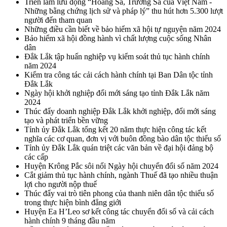
Triển lãm lưu động “Hoàng Sa, Trường Sa của Việt Nam -
Những bằng chứng lịch sử và pháp lý” thu hút hơn 5.300 lượt
người đến tham quan
Những điều cần biết về bảo hiểm xã hội tự nguyện năm 2024
Bảo hiểm xã hội đồng hành vì chất lượng cuộc sống Nhân
dân
Đắk Lắk tập huấn nghiệp vụ kiểm soát thủ tục hành chính
năm 2024
Kiểm tra công tác cải cách hành chính tại Ban Dân tộc tỉnh
Đắk Lắk
Ngày hội khởi nghiệp đổi mới sáng tạo tỉnh Đắk Lắk năm
2024
Thúc đẩy doanh nghiệp Đắk Lắk khởi nghiệp, đổi mới sáng
tạo và phát triển bền vững
Tỉnh ủy Đắk Lắk tổng kết 20 năm thực hiện công tác kết
nghĩa các cơ quan, đơn vị với buôn đồng bào dân tộc thiểu số
Tỉnh ủy Đắk Lắk quán triệt các văn bản về đại hội đảng bộ
các cấp
Huyện Krông Pắc sôi nổi Ngày hội chuyển đổi số năm 2024
Cắt giảm thủ tục hành chính, ngành Thuế đã tạo nhiều thuận
lợi cho người nộp thuế
Thúc đẩy vai trò tiên phong của thanh niên dân tộc thiểu số
trong thực hiện bình đẳng giới
Huyện Ea H’Leo sơ kết công tác chuyển đổi số và cải cách
hành chính 9 tháng đầu năm