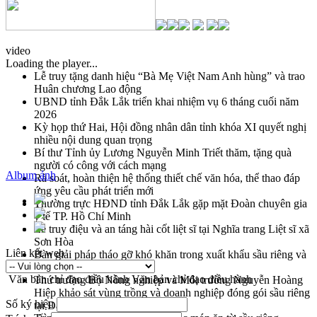
video
Loading the player...
Lễ truy tặng danh hiệu “Bà Mẹ Việt Nam Anh hùng” và trao
Huân chương Lao động
UBND tỉnh Đắk Lắk triển khai nhiệm vụ 6 tháng cuối năm
2026
Kỳ họp thứ Hai, Hội đồng nhân dân tỉnh khóa XI quyết nghị
nhiều nội dung quan trọng
Bí thư Tỉnh ủy Lương Nguyễn Minh Triết thăm, tặng quà
người có công với cách mạng
Album ảnh
Rà soát, hoàn thiện hệ thống thiết chế văn hóa, thể thao đáp
ứng yêu cầu phát triển mới
Thường trực HĐND tỉnh Đắk Lắk gặp mặt Đoàn chuyên gia
y tế TP. Hồ Chí Minh
Lễ truy điệu và an táng hài cốt liệt sĩ tại Nghĩa trang Liệt sĩ xã
Sơn Hòa
Liên kết web
Bàn giải pháp tháo gỡ khó khăn trong xuất khẩu sầu riêng và
triển khai quy định EUDR
Văn bản chỉ đạo điều hành
Văn bản chỉ đạo điều hành
Thứ trưởng Bộ Nông nghiệp và Môi trường Nguyễn Hoàng
Hiệp khảo sát vùng trồng và doanh nghiệp đóng gói sầu riêng
Số ký hiệu
tại Đắk Lắk