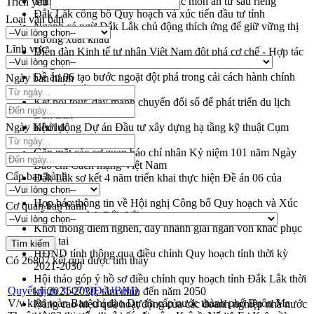
Trình diễn nghệ thuật chế biến các món ăn từ sầu riêng
Trích yếu
Đắk Lắk công bố Quy hoạch và xúc tiến đầu tư tỉnh
Loại văn bản
Ngành cá ngừ Đắk Lắk chủ động thích ứng để giữ vững thị
trường xuất khẩu
Lĩnh vực
Diễn đàn Kinh tế tư nhân Việt Nam đột phá cơ chế - Hợp tác
công tư
Đề án 06 tạo bước ngoặt đột phá trong cải cách hành chính
Ngày ban hành
tỉnh Đắk Lắk
Kết nối tour, đẩy mạnh chuyển đổi số để phát triển du lịch
Đắk Lắk
Ngày hiệu lực
Khởi động Dự án Đầu tư xây dựng hạ tầng kỹ thuật Cụm
công nghiệp Tân Tiến
Gặp mặt các cơ quan báo chí nhân Kỷ niệm 101 năm Ngày
Báo chí Cách mạng Việt Nam
Cấp ban hành
Đắk Lắk sơ kết 4 năm triển khai thực hiện Đề án 06 của
Chính phủ
Họp báo thông tin về Hội nghị Công bố Quy hoạch và Xúc
Cơ quan ban hành
tiến đầu tư tỉnh Đắk Lắk
Khơi thông điểm nghẽn, đẩy nhanh giải ngân vốn khắc phục
thiên tai
HĐND tỉnh thông qua điều chỉnh Quy hoạch tỉnh thời kỳ
Có
26807
kết quả được tìm thấy
2021-2030
Hội thảo góp ý hồ sơ điều chỉnh quy hoạch tỉnh Đắk Lắk thời
Quyết định 3507/QĐ-UBND
kỳ 2021-2030, tầm nhìn đến năm 2050
V/v kiện toàn Ban chỉ đạo Dự án cấp nước thành phố Buôn Ma
Nâng cao hiệu quả hoạt động của các doanh nghiệp nhà nước