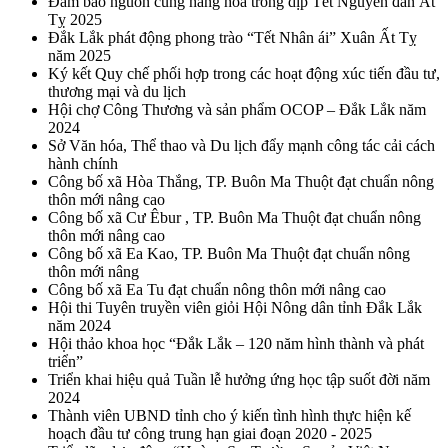
Đảm bảo nguồn cung hàng hóa trong dịp Tết Nguyên đán Ất
Tỵ 2025
Đắk Lắk phát động phong trào “Tết Nhân ái” Xuân Ất Tỵ
năm 2025
Ký kết Quy chế phối hợp trong các hoạt động xúc tiến đầu tư,
thương mại và du lịch
Hội chợ Công Thương và sản phẩm OCOP – Đắk Lắk năm
2024
Sở Văn hóa, Thể thao và Du lịch đẩy mạnh công tác cải cách
hành chính
Công bố xã Hòa Thắng, TP. Buôn Ma Thuột đạt chuẩn nông
thôn mới nâng cao
Công bố xã Cư Êbur , TP. Buôn Ma Thuột đạt chuẩn nông
thôn mới nâng cao
Công bố xã Ea Kao, TP. Buôn Ma Thuột đạt chuẩn nông
thôn mới nâng
Công bố xã Ea Tu đạt chuẩn nông thôn mới nâng cao
Hội thi Tuyên truyền viên giỏi Hội Nông dân tỉnh Đắk Lắk
năm 2024
Hội thảo khoa học “Đắk Lắk – 120 năm hình thành và phát
triển”
Triển khai hiệu quả Tuần lễ hưởng ứng học tập suốt đời năm
2024
Thành viên UBND tỉnh cho ý kiến tình hình thực hiện kế
hoạch đầu tư công trung hạn giai đoạn 2020 - 2025