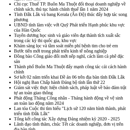
Chi cục Thuế TP. Buôn Ma Thuột đối thoại doanh nghiệp về
chính sách, thủ tục hành chính thuế lần 1 năm 2024
Tỉnh Đắk Lắk và bang Kerala (Ấn Độ) thúc đẩy hợp tác song
phương
UBND tỉnh làm việc với Quỹ Phát triển Hạnh phúc khu vực
của Hàn Quốc
Tuyên dương học sinh và giáo viên đạt thành tích xuất sắc
trong các kỳ thi quốc gia, khu vực
Khám sàng lọc và tầm soát miễn phí bệnh tim cho trẻ em
Bước tiến mới trong phát triển kinh tế nông nghiệp
Đồng bào Công giáo đổi mới nếp nghĩ, cách làm cà phê đặc
sản
Thành phố Buôn Ma Thuột đẩy mạnh công tác cải cách hành
chính
Sơ kết 02 năm triển khai Đề án 06 trên địa bàn tỉnh Đắk Lắk
Hội nghị Ban Chấp hành Đảng bộ tỉnh lần thứ 22
Giám sát việc thực hiện chính sách, pháp luật về bảo đảm trật
tự an toàn giao thông
Phát động Tháng Công nhân - Tháng hành động về vệ sinh
an toàn lao động năm 2024
Lan tỏa Cuộc thi tìm hiểu "Lịch sử 120 năm hình thành, phát
triển tỉnh Đắk Lắk"
Tổng kết công tác Xây dựng Đảng nhiệm kỳ 2020 - 2025
Lãnh đạo tỉnh thăm, chúc Tết các doanh nghiệp, đơn vị trên
địa bàn tỉnh