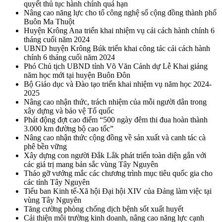
quyết thủ tục hành chính quá hạn
Nâng cao năng lực cho tổ công nghệ số cộng đồng thành phố
Buôn Ma Thuột
Huyện Krông Ana triển khai nhiệm vụ cải cách hành chính 6
tháng cuối năm 2024
UBND huyện Krông Búk triển khai công tác cải cách hành
chính 6 tháng cuối năm 2024
Phó Chủ tịch UBND tỉnh Võ Văn Cảnh dự Lễ Khai giảng
năm học mới tại huyện Buôn Đôn
Bộ Giáo dục và Đào tạo triển khai nhiệm vụ năm học 2024-
2025
Nâng cao nhận thức, trách nhiệm của mỗi người dân trong
xây dựng và bảo vệ Tổ quốc
Phát động đợt cao điểm “500 ngày đêm thi đua hoàn thành
3.000 km đường bộ cao tốc”
Nâng cao nhận thức cộng đồng về sản xuất và canh tác cà
phê bền vững
Xây dựng con người Đắk Lắk phát triển toàn diện gắn với
các giá trị mang bản sắc vùng Tây Nguyên
Tháo gỡ vướng mắc các chương trình mục tiêu quốc gia cho
các tỉnh Tây Nguyên
Tiểu ban Kinh tế-Xã hội Đại hội XIV của Đảng làm việc tại
vùng Tây Nguyên
Tăng cường phòng chống dịch bệnh sốt xuất huyết
Cải thiện môi trường kinh doanh, nâng cao năng lực cạnh