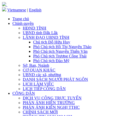
Vietnamese
|
English
Trang chủ
Chính quyền
HĐND TỈNH
UBND tỉnh Đắk Lắk
LÃNH ĐẠO UBND TỈNH
Chủ tịch Đỗ Hữu Huy
Phó Chủ tịch Hồ Thị Nguyên Thảo
Phó Chủ tịch Nguyễn Thiên Văn
Phó Chủ tịch Trương Công Thái
Phó Chủ tịch Đào Mỹ
Sở, Ban, Ngành
CƠ QUAN KHÁC
UBND các xã, phường
DANH SÁCH NGƯỜI PHÁT NGÔN
LỊCH LÀM VIỆC
LỊCH TIẾP CÔNG DÂN
CÔNG DÂN
DỊCH VỤ CÔNG TRỰC TUYẾN
PHẢN ÁNH HIỆN TRƯỜNG
PHẢN ÁNH KIẾN NGHỊ TTHC
CHÍNH SÁCH MỚI