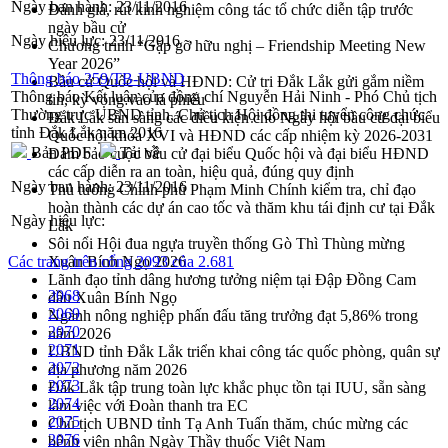
Ngày ban hành:
23/11/2016
Đánh giá, rút kinh nghiệm công tác tổ chức diễn tập trước
ngày bầu cử
Ngày hiệu lực:
23/11/2016
Chương trình “Gặp gỡ hữu nghị – Friendship Meeting New
Year 2026”
Thông báo 259/TB-UBND
Bầu cử Quốc hội và HĐND: Cử tri Đắk Lắk gửi gắm niềm
Thông báo Kết luận của đồng chí Nguyễn Hải Ninh - Phó Chủ tịch
tin, kỳ vọng vào lá phiếu
Thường trực UBND tỉnh, Chủ tịch Hội đồng thi tuyển công chức
Đắk Lắk sẵn sàng các điều kiện cho Ngày hội bầu cử đại biểu
tỉnh Đắk Lắk năm 2016
Quốc hội khóa XVI và HĐND các cấp nhiệm kỳ 2026-2031
Bản PDF
Tải về
Đảm bảo cuộc bầu cử đại biểu Quốc hội và đại biểu HĐND
các cấp diễn ra an toàn, hiệu quả, đúng quy định
Ngày ban hành:
23/11/2016
Thủ tướng Chính phủ Phạm Minh Chính kiểm tra, chỉ đạo
hoàn thành các dự án cao tốc và thăm khu tái định cư tại Đắk
Ngày hiệu lực:
Lắk
Sôi nổi Hội đua ngựa truyền thống Gò Thì Thùng mừng
Các trang trên cổng 2093 của 2.681
Xuân Bính Ngọ 2026
Lãnh đạo tỉnh dâng hương tưởng niệm tại Đập Đồng Cam
2068
đầu Xuân Bính Ngọ
2069
Ngành nông nghiệp phấn đấu tăng trưởng đạt 5,86% trong
2070
năm 2026
2071
UBND tỉnh Đắk Lắk triển khai công tác quốc phòng, quân sự
2072
địa phương năm 2026
2073
Đắk Lắk tập trung toàn lực khắc phục tồn tại IUU, sẵn sàng
2074
làm việc với Đoàn thanh tra EC
2075
Chủ tịch UBND tỉnh Tạ Anh Tuấn thăm, chúc mừng các
2076
bệnh viện nhân Ngày Thầy thuốc Việt Nam