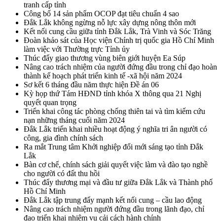
tranh cấp tỉnh
Công bố 14 sản phẩm OCOP đạt tiêu chuẩn 4 sao
Đắk Lắk không ngừng nỗ lực xây dựng nông thôn mới
Kết nối cung cầu giữa tỉnh Đắk Lắk, Trà Vinh và Sóc Trăng
Đoàn khảo sát của Học viện Chính trị quốc gia Hồ Chí Minh
làm việc với Thường trực Tỉnh ủy
Thúc đẩy giao thương vùng biên giới huyện Ea Súp
Nâng cao trách nhiệm của người đứng đầu trong chỉ đạo hoàn
thành kế hoạch phát triển kinh tế -xã hội năm 2024
Sơ kết 6 tháng đầu năm thực hiện Đề án 06
Kỳ họp thứ Tám HĐND tỉnh khóa X thông qua 21 Nghị
quyết quan trọng
Triển khai công tác phòng chống thiên tai và tìm kiếm cứu
nạn những tháng cuối năm 2024
Đắk Lắk triển khai nhiều hoạt động ý nghĩa tri ân người có
công, gia đình chính sách
Ra mắt Trung tâm Khởi nghiệp đổi mới sáng tạo tỉnh Đắk
Lắk
Bàn cơ chế, chính sách giải quyết việc làm và đào tạo nghề
cho người có đất thu hồi
Thúc đẩy thương mại và đầu tư giữa Đắk Lắk và Thành phố
Hồ Chí Minh
Đắk Lắk tập trung đẩy mạnh kết nối cung – cầu lao động
Nâng cao trách nhiệm người đứng đầu trong lãnh đạo, chỉ
đạo triển khai nhiệm vụ cải cách hành chính