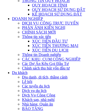
THÔNG TIN QUY HOẠCH
QUY HOẠCH TỈNH
QUY HOẠCH SỬ DỤNG ĐẤT
KẾ HOẠCH SỬ DỤNG ĐẤT
DOANH NGHIỆP
DỊCH VỤ CÔNG TRỰC TUYẾN
PHẢN ÁNH KIẾN NGHỊ
CHÍNH SÁCH MỚI
Thông tin xúc tiến
XÚC TIẾN ĐẦU TƯ
XÚC TIẾN THƯƠNG MẠI
XÚC TIẾN DU LỊCH
Thông tin Doanh nghiệp
CÁC KHU, CỤM CÔNG NGHIỆP
Các Dự Án Kêu Gọi Đầu Tư
Chính sách thu hút vốn đầu tư
Du khách
Địa danh, di tích, thắng cảnh
Lễ hội
Các tuyến du lịch
Dịch vụ du lịch
Dịch Vụ Công Cộng
Khách sạn, nhà nghỉ
Nhà hàng, Quán ăn
BẢO TÀNG