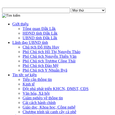
Giới thiệu
Tổng quan Đắk Lắk
HĐND tỉnh Đắk Lắk
UBND tỉnh Đắk Lắk
Lãnh đạo UBND tỉnh
Chủ tịch Đỗ Hữu Huy
Phó Chủ tịch Hồ Thị Nguyên Thảo
Phó Chủ tịch Nguyễn Thiên Văn
Phó Chủ tịch Trương Công Thái
Phó Chủ tịch Đào Mỹ
Phó Chủ tịch Y Nhuân Byă
Tin tức sự kiện
Tiếp cận thông tin
Kinh tế
Đột phá phát triển KHCN, ĐMST, CĐS
Văn hóa, Xã hội
Giảm nghèo về thông tin
Cải cách hành chính
Giáo dục, Khoa học, Công nghệ
Chương trình tái canh cây cà phê