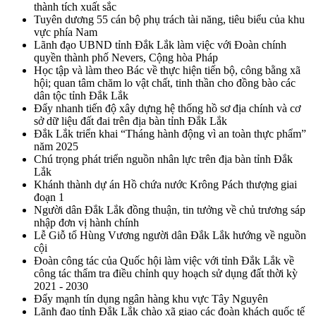
thành tích xuất sắc
Tuyên dương 55 cán bộ phụ trách tài năng, tiêu biểu của khu
vực phía Nam
Lãnh đạo UBND tỉnh Đắk Lắk làm việc với Đoàn chính
quyền thành phố Nevers, Cộng hòa Pháp
Học tập và làm theo Bác về thực hiện tiến bộ, công bằng xã
hội; quan tâm chăm lo vật chất, tinh thần cho đồng bào các
dân tộc tỉnh Đắk Lắk
Đẩy nhanh tiến độ xây dựng hệ thống hồ sơ địa chính và cơ
sở dữ liệu đất đai trên địa bàn tỉnh Đắk Lắk
Đắk Lắk triển khai “Tháng hành động vì an toàn thực phẩm”
năm 2025
Chú trọng phát triển nguồn nhân lực trên địa bàn tỉnh Đắk
Lắk
Khánh thành dự án Hồ chứa nước Krông Pách thượng giai
đoạn 1
Người dân Đắk Lắk đồng thuận, tin tưởng về chủ trương sáp
nhập đơn vị hành chính
Lễ Giỗ tổ Hùng Vương người dân Đắk Lắk hướng về nguồn
cội
Đoàn công tác của Quốc hội làm việc với tỉnh Đắk Lắk về
công tác thẩm tra điều chỉnh quy hoạch sử dụng đất thời kỳ
2021 - 2030
Đẩy mạnh tín dụng ngân hàng khu vực Tây Nguyên
Lãnh đạo tỉnh Đắk Lắk chào xã giao các đoàn khách quốc tế