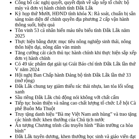
Công bố các nghị quyết, quyết định về sắp xếp tổ chức bộ
máy và đơn vị hành chính tỉnh Đắk Lắk
Kỳ họp thứ Mười, HĐND tỉnh khóa X: Rà soát, chuẩn bị sẵn
sàng toàn diện để chính quyền địa phương 2 cấp vận hành
thông suốt, hiệu quả
Tôn vinh 53 cá nhân hiến máu tiêu biểu tỉnh Đắk Lắk năm
2025
Thực hiện bằng được mục tiêu nông nghiệp sinh thái, nông
thôn hiện đại, nông dân văn minh
Tăng cường cải cách thủ tục hành chính khi thực hiện sắp xếp
đơn vị hành chính
Có 49 tác phẩm đạt giải tại Giải Báo chí tỉnh Đắk Lắk lần thứ
V năm 2024
Hội nghị Ban Chấp hành Đảng bộ tỉnh Đắk Lắk lần thứ 33
(mở rộng)
Đắk Lắk chung tay giảm thiểu rác thải nhựa, lan tỏa lối sống
xanh
Sầu riêng Đắk Lắk chủ động nói không với chất cấm
Tiếp tục hoàn thiện và nâng cao chất lượng tổ chức Lễ hội Cà
phê Buôn Ma Thuột
Truy tặng danh hiệu “Bà mẹ Việt Nam anh hùng” và trao tặng
các hình thức khen thưởng của Chủ tịch nước
Ấn tượng Chương trình cầu truyền hình “Bản trường ca hòa
bình”
Đắk Lắk tuyên dương, khen thưởng học sinh và giáo viên đạt