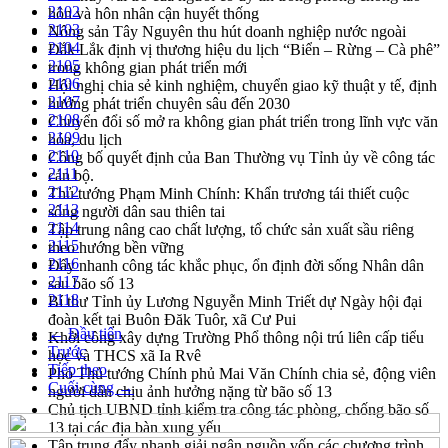
2102
hôn và hôn nhân cận huyết thống
2103
Nông sản Tây Nguyên thu hút doanh nghiệp nước ngoài
2104
Đắk Lắk định vị thương hiệu du lịch “Biển – Rừng – Cà phê”
2105
trong không gian phát triển mới
2106
Hội nghị chia sẻ kinh nghiệm, chuyển giao kỹ thuật y tế, định
2107
hướng phát triển chuyên sâu đến 2030
2108
Chuyển đổi số mở ra không gian phát triển trong lĩnh vực văn
2109
hóa, du lịch
2110
Công bố quyết định của Ban Thường vụ Tỉnh ủy về công tác
2111
cán bộ.
2112
Thủ tướng Phạm Minh Chính: Khẩn trương tái thiết cuộc
2113
sống người dân sau thiên tai
2114
Tập trung nâng cao chất lượng, tổ chức sản xuất sầu riêng
2115
theo hướng bền vững
2116
Đẩy nhanh công tác khắc phục, ổn định đời sống Nhân dân
2117
sau bão số 13
2118
Bí thư Tỉnh ủy Lương Nguyễn Minh Triết dự Ngày hội đại
đoàn kết tại Buôn Đăk Tuôr, xã Cư Pui
← Đầu tiên
Khởi công xây dựng Trường Phổ thông nội trú liên cấp tiểu
Trước
học và THCS xã Ia Rvê
Tiếp theo
Phó Thủ tướng Chính phủ Mai Văn Chính chia sẻ, động viên
Cuối cùng →
người dân chịu ảnh hưởng nặng từ bão số 13
Chủ tịch UBND tỉnh kiểm tra công tác phòng, chống bão số
13 tại các địa bàn xung yếu
Tập trung đẩy nhanh giải ngân nguồn vốn các chương trình