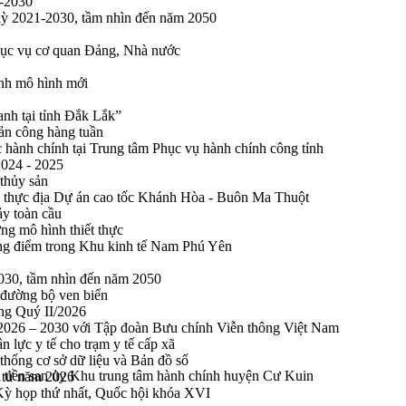
1-2030
 kỳ 2021-2030, tầm nhìn đến năm 2050
phục vụ cơ quan Đảng, Nhà nước
ính mô hình mới
anh tại tỉnh Đắk Lắk”
sản công hàng tuần
 hành chính tại Trung tâm Phục vụ hành chính công tỉnh
2024 - 2025
 thủy sản
 thực địa Dự án cao tốc Khánh Hòa - Buôn Ma Thuột
ảy toàn cầu
ng mô hình thiết thực
rọng điểm trong Khu kinh tế Nam Phú Yên
2030, tầm nhìn đến năm 2050
 đường bộ ven biển
ong Quý II/2026
n 2026 – 2030 với Tập đoàn Bưu chính Viễn thông Việt Nam
n lực y tế cho trạm y tế cấp xã
thống cơ sở dữ liệu và Bản đồ số
và tiền san ủy Khu trung tâm hành chính huyện Cư Kuin
n tử năm 2026
 Kỳ họp thứ nhất, Quốc hội khóa XVI