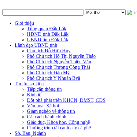
Giới thiệu
Tổng quan Đắk Lắk
HĐND tỉnh Đắk Lắk
UBND tỉnh Đắk Lắk
Lãnh đạo UBND tỉnh
Chủ tịch Đỗ Hữu Huy
Phó Chủ tịch Hồ Thị Nguyên Thảo
Phó Chủ tịch Nguyễn Thiên Văn
Phó Chủ tịch Trương Công Thái
Phó Chủ tịch Đào Mỹ
Phó Chủ tịch Y Nhuân Byă
Tin tức sự kiện
Tiếp cận thông tin
Kinh tế
Đột phá phát triển KHCN, ĐMST, CĐS
Văn hóa, Xã hội
Giảm nghèo về thông tin
Cải cách hành chính
Giáo dục, Khoa học, Công nghệ
Chương trình tái canh cây cà phê
Sở, Ban, Ngành