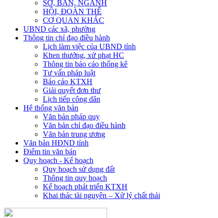
SỞ, BAN, NGÀNH
HỘI, ĐOÀN THỂ
CƠ QUAN KHÁC
UBND các xã, phường
Thông tin chỉ đạo điều hành
Lịch làm việc của UBND tỉnh
Khen thưởng, xử phạt HC
Thông tin báo cáo thống kê
Tư vấn pháp luật
Báo cáo KTXH
Giải quyết đơn thư
Lịch tiếp công dân
Hệ thống văn bản
Văn bản pháp quy
Văn bản chỉ đạo điều hành
Văn bản trung ương
Văn bản HĐND tỉnh
Điểm tin văn bản
Quy hoạch - Kế hoạch
Quy hoạch sử dụng đất
Thông tin quy hoạch
Kế hoạch phát triển KTXH
Khai thác tài nguyên – Xử lý chất thải