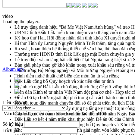
video
Loading the player...
Lễ truy tặng danh hiệu “Bà Mẹ Việt Nam Anh hùng” và trao 
UBND tỉnh Đắk Lắk triển khai nhiệm vụ 6 tháng cuối năm 20
Kỳ họp thứ Hai, Hội đồng nhân dân tỉnh khóa XI quyết nghị n
Bí thư Tỉnh ủy Lương Nguyễn Minh Triết thăm, tặng quà ngườ
Rà soát, hoàn thiện hệ thống thiết chế văn hóa, thể thao đáp ứn
Thường trực HĐND tỉnh Đắk Lắk gặp mặt Đoàn chuyên gia y 
Lễ truy điệu và an táng hài cốt liệt sĩ tại Nghĩa trang Liệt sĩ x
Bàn giải pháp tháo gỡ khó khăn trong xuất khẩu sầu riêng và 
Album ảnh
Thứ trưởng Bộ Nông nghiệp và Môi trường Nguyễn Hoàng Hiệp 
Trình diễn nghệ thuật chế biến các món ăn từ sầu riêng
Đắk Lắk công bố Quy hoạch và xúc tiến đầu tư tỉnh
Ngành cá ngừ Đắk Lắk chủ động thích ứng để giữ vững thị tr
Diễn đàn Kinh tế tư nhân Việt Nam đột phá cơ chế - Hợp tác c
Đề án 06 tạo bước ngoặt đột phá trong cải cách hành chính tỉ
Liên kết web
Kết nối tour, đẩy mạnh chuyển đổi số để phát triển du lịch Đắ
Khởi động Dự án Đầu tư xây dựng hạ tầng kỹ thuật Cụm công
Văn bản chỉ đạo điều hành
Văn bản chỉ đạo điều hành
Gặp mặt các cơ quan báo chí nhân Kỷ niệm 101 năm Ngày Bá
Đắk Lắk sơ kết 4 năm triển khai thực hiện Đề án 06 của Chính
Số ký hiệu
Họp báo thông tin về Hội nghị Công bố Quy hoạch và Xúc tiế
Khơi thông điểm nghẽn, đẩy nhanh giải ngân vốn khắc phục thi
Trích yếu