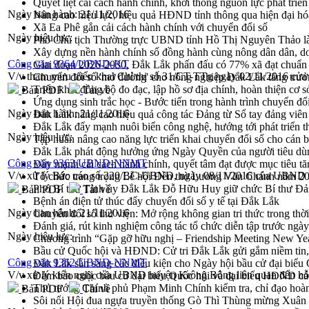
Quyết liệt cải cách hành chính, khơi thông nguồn lực phát triển
Ngày ban hành:
21/11/2016
Nâng cao hiệu lực, hiệu quả HĐND tỉnh thông qua hiện đại hó
Xã Ea Phê gắn cải cách hành chính với chuyển đổi số
Ngày hiệu lực:
Phó Chủ tịch Thường trực UBND tỉnh Hồ Thị Nguyên Thảo làm
Xây dựng nền hành chính số đồng hành cùng nông dân dân, d
Công văn 9364/UBND-KT
Giai đoạn 2026-2030, Đắk Lắk phấn đấu có 77% xã đạt chuẩn
V/v tham mưu triển khai Chỉ thị số 31/CT-TTg ngày 02/11/2016 củ
Chuyển đổi số 'mở đường' cho nông nghiệp Đắk Lắk tăng trưở
Triển khai đồng bộ đo đạc, lập hồ sơ địa chính, hoàn thiện cơ sở
Bản PDF
Tải về
Ứng dụng sinh trắc học - Bước tiến trong hành trình chuyển đổ
Ngày ban hành:
21/11/2016
Đắk Lắk nâng cao hiệu quả công tác Đảng từ Sổ tay đảng viên 
Đắk Lắk đẩy mạnh nuôi biển công nghệ, hướng tới phát triển 
Ngày hiệu lực:
Tập huấn nâng cao năng lực triển khai chuyển đổi số cho cán 
Đắk Lắk phát động hưởng ứng Ngày Quyền của người tiêu dù
Công văn 9363/UBND-NNMT
Đẩy mạnh cải cách hành chính, quyết tâm đạt được mục tiêu tă
V/v xử lý Báo cáo số 220/BC-UBND, ngày 08/11/2016 của UBND 
Tổ chức trang trọng Lễ hội Đền thờ Lương Văn Chánh năm 2
Phó Bí thư Tỉnh ủy Đắk Lắk Đỗ Hữu Huy giữ chức Bí thư Đả
Bản PDF
Tải về
Bệnh án điện tử thúc đẩy chuyển đổi số y tế tại Đắk Lắk
Ngày ban hành:
21/11/2016
Chuyển đổi số thư viện: Mở rộng không gian tri thức trong thời
Đánh giá, rút kinh nghiệm công tác tổ chức diễn tập trước ngà
Ngày hiệu lực:
Chương trình “Gặp gỡ hữu nghị – Friendship Meeting New Ye
Bầu cử Quốc hội và HĐND: Cử tri Đắk Lắk gửi gắm niềm tin, 
Công văn 9362/UBND-NNMT
Đắk Lắk sẵn sàng các điều kiện cho Ngày hội bầu cử đại bi
V/v xử lý kiến nghị của UBND huyện Krông Bông liên quan đến hỗ 
Đảm bảo cuộc bầu cử đại biểu Quốc hội và đại biểu HĐND các 
Thủ tướng Chính phủ Phạm Minh Chính kiểm tra, chỉ đạo hoàn 
Bản PDF
Tải về
Sôi nổi Hội đua ngựa truyền thống Gò Thì Thùng mừng Xuân