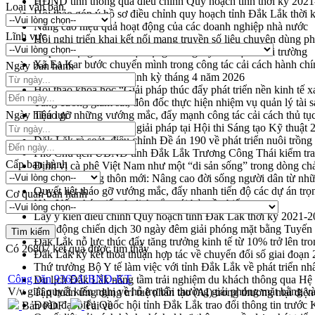
HĐND tỉnh thông qua điều chỉnh Quy hoạch tỉnh thời kỳ 202
Loại văn bản
Hội thảo góp ý hồ sơ điều chỉnh quy hoạch tỉnh Đắk Lắk thời
Nâng cao hiệu quả hoạt động của các doanh nghiệp nhà nước
Lĩnh vực
Hội nghị triển khai kết nối mạng truyền số liệu chuyên dùng 
Lễ phát động chuỗi hoạt động chung tay làm sạch môi trường
Xã Ea Kar bước chuyển mình trong công tác cải cách hành ch
Ngày ban hành
UBND tỉnh họp báo định kỳ tháng 4 năm 2026
Hội thảo khoa học “Giải pháp thúc đẩy phát triển nền kinh tế x
Tăng cường giám sát, đôn đốc thực hiện nhiệm vụ quản lý tài 
Ngày hiệu lực
Tháo gỡ những vướng mắc, đẩy mạnh công tác cải cách thủ tục
Đắk Lắk: Tôn vinh 46 giải pháp tại Hội thi Sáng tạo Kỹ thuật 
Đắk Lắk rà soát, điều chỉnh Đề án 190 về phát triển nuôi trồng
Phó Chủ tịch UBND tỉnh Đắk Lắk Trương Công Thái kiểm tra
Cấp ban hành
Định vị cà phê Việt Nam như một “di sản sống” trong dòng ch
Xây dựng nông thôn mới: Nâng cao đời sống người dân từ nhữ
Quyết liệt tháo gỡ vướng mắc, đẩy nhanh tiến độ các dự án t
Cơ quan ban hành
Hòn Yến phát triển du lịch gắn với bảo tồn biển
Lấy ý kiến điều chỉnh Quy hoạch tỉnh Đắk Lắk thời kỳ 2021-
Phát động chiến dịch 30 ngày đêm giải phóng mặt bằng Tuyến
Đắk Lắk nỗ lực thúc đẩy tăng trưởng kinh tế từ 10% trở lên tr
Có
26807
kết quả được tìm thấy
Đắk Lắk ký kết thỏa thuận hợp tác về chuyển đổi số giai đoạ
Thứ trưởng Bộ Y tế làm việc với tỉnh Đắk Lắk về phát triển nhâ
Công văn 9365/UBND-KT
Du lịch Đắk Lắk nâng tầm trải nghiệm du khách thông qua Hệ 
V/v giải quyết kiến nghị về hỗ trợ bồi thường giải phóng mặt bằng 
Tập huấn ứng dụng trí tuệ nhân tạo (AI) trong thương mại điệ
Đoàn đại biểu Quốc hội tỉnh Đắk Lắk trao đổi thông tin trước
Bản PDF
Tải về