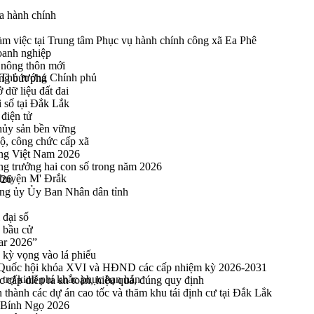
a hành chính
 việc tại Trung tâm Phục vụ hành chính công xã Ea Phê
oanh nghiệp
 nông thôn mới
a Thủ tướng Chính phủ
ng bứt phá
 dữ liệu đất đai
i số tại Đắk Lắk
điện tử
thủy sản bền vững
bộ, công chức cấp xã
ng Việt Nam 2026
ng trưởng hai con số trong năm 2026
huyện M' Đrắk
026
ng ủy Ủy Ban Nhân dân tỉnh
 đại số
y bầu cử
ar 2026”
kỳ vọng vào lá phiếu
ểu Quốc hội khóa XVI và HĐND các cấp nhiệm kỳ 2026-2031
trợ kinh phí khắc phục hạn hán
cấp diễn ra an toàn, hiệu quả, đúng quy định
thành các dự án cao tốc và thăm khu tái định cư tại Đắk Lắk
 Bính Ngọ 2026