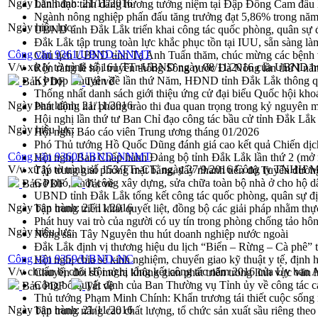
Ngày ban hành:
21/11/2016
Lãnh đạo tỉnh dâng hương tưởng niệm tại Đập Đồng Cam đầ
Ngành nông nghiệp phấn đấu tăng trưởng đạt 5,86% trong nă
Ngày hiệu lực:
UBND tỉnh Đắk Lắk triển khai công tác quốc phòng, quân sự
Đắk Lắk tập trung toàn lực khắc phục tồn tại IUU, sẵn sàng là
Công văn 9361/UBND-NNMT
Chủ tịch UBND tỉnh Tạ Anh Tuấn thăm, chúc mừng các bệnh 
V/v xử lý tờ trình số 161/TTr-UBND ngày 08/11/2016 của UBND 
Rộn ràng lễ hội truyền thống Sông nước Đà Nông lần thứ I n
Kỳ họp Chuyên đề lần thứ Năm, HĐND tỉnh Đắk Lắk thông qu
Bản PDF
Tải về
Thống nhất danh sách giới thiệu ứng cử đại biểu Quốc hội k
Ngày ban hành:
21/11/2016
Phát động hai phong trào thi đua quan trọng trong kỷ nguyên 
Hội nghị lần thứ tư Ban Chỉ đạo công tác bầu cử tỉnh Đắk Lắk
Ngày hiệu lực:
Hội nghị Báo cáo viên Trung ương tháng 01/2026
Phó Thủ tướng Hồ Quốc Dũng đánh giá cao kết quả Chiến dịc
Công văn 9360/UBND-NNMT
Hội nghị Ban Chấp hành Đảng bộ tỉnh Đắk Lắk lần thứ 2 (mở 
V/v xử lý tờ trình số 153/TTr-CT, ngày 27/9/2016 Công ty TNHH 
Tập trung giải phóng mặt bằng, đẩy nhanh tiến độ Tuyến đườn
Gỡ khó, khởi công xây dựng, sửa chữa toàn bộ nhà ở cho hộ dâ
Bản PDF
Tải về
UBND tỉnh Đắk Lắk tổng kết công tác quốc phòng, quân sự 
Ngày ban hành:
21/11/2016
Tập trung triển khai quyết liệt, đồng bộ các giải pháp nhằm t
Phát huy vai trò của người có uy tín trong phòng chống tảo hô
Ngày hiệu lực:
Nông sản Tây Nguyên thu hút doanh nghiệp nước ngoài
Đắk Lắk định vị thương hiệu du lịch “Biển – Rừng – Cà phê” t
Công văn 9359/UBND-NC
Hội nghị chia sẻ kinh nghiệm, chuyển giao kỹ thuật y tế, định
V/v chuẩn bị cho Hội nghị tổng kết công tác năm 2016 của Ủy ban 
Chuyển đổi số mở ra không gian phát triển trong lĩnh vực văn h
Công bố quyết định của Ban Thường vụ Tỉnh ủy về công tác c
Bản PDF
Tải về
Thủ tướng Phạm Minh Chính: Khẩn trương tái thiết cuộc sống n
Ngày ban hành:
21/11/2016
Tập trung nâng cao chất lượng, tổ chức sản xuất sầu riêng th