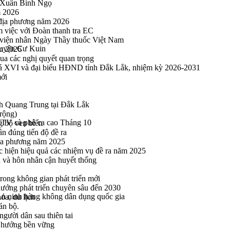
u Xuân Bính Ngọ
m 2026
 địa phương năm 2026
m việc với Đoàn thanh tra EC
viện nhân Ngày Thầy thuốc Việt Nam
huyện Cư Kuin
ăm 2026
a các nghị quyết quan trọng
hoá XVI và đại biểu HĐND tỉnh Đắk Lắk, nhiệm kỳ 2026-2031
mới
h Quang Trung tại Đắk Lắk
rộng)
MTV cà phê ca cao Tháng 10
g bộ ven biển
n đúng tiến độ đề ra
địa phương năm 2025
hực hiện hiệu quả các nhiệm vụ đề ra năm 2025
n và hôn nhân cận huyết thống
rong không gian phát triển mới
 hướng phát triển chuyên sâu đến 2030
An ninh hàng không dân dụng quốc gia
óa, du lịch
án bộ.
gười dân sau thiên tai
eo hướng bền vững