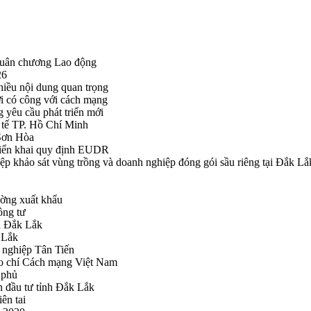
Huân chương Lao động
26
hiều nội dung quan trọng
i có công với cách mạng
g yêu cầu phát triển mới
tế TP. Hồ Chí Minh
ã Sơn Hòa
triển khai quy định EUDR
khảo sát vùng trồng và doanh nghiệp đóng gói sầu riêng tại Đắk Lắ
ường xuất khẩu
ông tư
nh Đắk Lắk
k Lắk
 nghiệp Tân Tiến
o chí Cách mạng Việt Nam
 phủ
n đầu tư tỉnh Đắk Lắk
ên tai