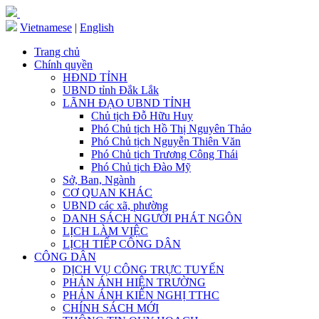
Vietnamese
|
English
Trang chủ
Chính quyền
HĐND TỈNH
UBND tỉnh Đắk Lắk
LÃNH ĐẠO UBND TỈNH
Chủ tịch Đỗ Hữu Huy
Phó Chủ tịch Hồ Thị Nguyên Thảo
Phó Chủ tịch Nguyễn Thiên Văn
Phó Chủ tịch Trương Công Thái
Phó Chủ tịch Đào Mỹ
Sở, Ban, Ngành
CƠ QUAN KHÁC
UBND các xã, phường
DANH SÁCH NGƯỜI PHÁT NGÔN
LỊCH LÀM VIỆC
LỊCH TIẾP CÔNG DÂN
CÔNG DÂN
DỊCH VỤ CÔNG TRỰC TUYẾN
PHẢN ÁNH HIỆN TRƯỜNG
PHẢN ÁNH KIẾN NGHỊ TTHC
CHÍNH SÁCH MỚI