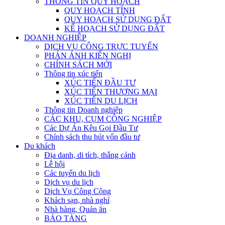
THÔNG TIN QUY HOẠCH
QUY HOẠCH TỈNH
QUY HOẠCH SỬ DỤNG ĐẤT
KẾ HOẠCH SỬ DỤNG ĐẤT
DOANH NGHIỆP
DỊCH VỤ CÔNG TRỰC TUYẾN
PHẢN ÁNH KIẾN NGHỊ
CHÍNH SÁCH MỚI
Thông tin xúc tiến
XÚC TIẾN ĐẦU TƯ
XÚC TIẾN THƯƠNG MẠI
XÚC TIẾN DU LỊCH
Thông tin Doanh nghiệp
CÁC KHU, CỤM CÔNG NGHIỆP
Các Dự Án Kêu Gọi Đầu Tư
Chính sách thu hút vốn đầu tư
Du khách
Địa danh, di tích, thắng cảnh
Lễ hội
Các tuyến du lịch
Dịch vụ du lịch
Dịch Vụ Công Cộng
Khách sạn, nhà nghỉ
Nhà hàng, Quán ăn
BẢO TÀNG