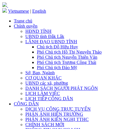
Vietnamese
|
English
Trang chủ
Chính quyền
HĐND TỈNH
UBND tỉnh Đắk Lắk
LÃNH ĐẠO UBND TỈNH
Chủ tịch Đỗ Hữu Huy
Phó Chủ tịch Hồ Thị Nguyên Thảo
Phó Chủ tịch Nguyễn Thiên Văn
Phó Chủ tịch Trương Công Thái
Phó Chủ tịch Đào Mỹ
Sở, Ban, Ngành
CƠ QUAN KHÁC
UBND các xã, phường
DANH SÁCH NGƯỜI PHÁT NGÔN
LỊCH LÀM VIỆC
LỊCH TIẾP CÔNG DÂN
CÔNG DÂN
DỊCH VỤ CÔNG TRỰC TUYẾN
PHẢN ÁNH HIỆN TRƯỜNG
PHẢN ÁNH KIẾN NGHỊ TTHC
CHÍNH SÁCH MỚI