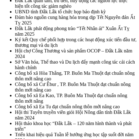
Đắk Lắk quan tâm, ưu tiên, huy động các nguồn lực thực
hiện tốt công tác giảm nghèo
UBND tỉnh Đắk Lắk tổ chức họp báo định kỳ
Đảm bảo nguồn cung hàng hóa trong dịp Tết Nguyên đán Ất
Tỵ 2025
Đắk Lắk phát động phong trào “Tết Nhân ái” Xuân Ất Tỵ
năm 2025
Ký kết Quy chế phối hợp trong các hoạt động xúc tiến đầu tư,
thương mại và du lịch
Hội chợ Công Thương và sản phẩm OCOP – Đắk Lắk năm
2024
Sở Văn hóa, Thể thao và Du lịch đẩy mạnh công tác cải cách
hành chính
Công bố xã Hòa Thắng, TP. Buôn Ma Thuột đạt chuẩn nông
thôn mới nâng cao
Công bố xã Cư Êbur , TP. Buôn Ma Thuột đạt chuẩn nông
thôn mới nâng cao
Công bố xã Ea Kao, TP. Buôn Ma Thuột đạt chuẩn nông
thôn mới nâng
Công bố xã Ea Tu đạt chuẩn nông thôn mới nâng cao
Hội thi Tuyên truyền viên giỏi Hội Nông dân tỉnh Đắk Lắk
năm 2024
Hội thảo khoa học “Đắk Lắk – 120 năm hình thành và phát
triển”
Triển khai hiệu quả Tuần lễ hưởng ứng học tập suốt đời năm