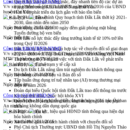
Công văn 9361/UBND-NNMT
Quyết liệt tháo gỡ vướng mắc, đẩy nhanh tiến độ các dự án
V/v xử lý tờ trình số 161/TTr-UBND ngày 08/11/2016 của UBND
trọng điểm trong Khu kinh tế Nam Phú Yên
huyện Cư Kuin
Hòn Yến phát triển du lịch gắn với bảo tồn biển
Lấy ý kiến điều chỉnh Quy hoạch tỉnh Đắk Lắk thời kỳ 2021-
Bản PDF
Tải về
2030, tầm nhìn đến năm 2050
Ngày ban hành:
21/11/2016
Phát động chiến dịch 30 ngày đêm giải phóng mặt bằng
Tuyến đường bộ ven biển
Ngày hiệu lực:
Đắk Lắk nỗ lực thúc đẩy tăng trưởng kinh tế từ 10% trở lên
trong Quý II/2026
Công văn 9360/UBND-NNMT
Đắk Lắk ký kết thỏa thuận hợp tác về chuyển đổi số giai đoạn
V/v xử lý tờ trình số 153/TTr-CT, ngày 27/9/2016 Công ty TNHH
2026 – 2030 với Tập đoàn Bưu chính Viễn thông Việt Nam
MTV cà phê ca cao Tháng 10
Thứ trưởng Bộ Y tế làm việc với tỉnh Đắk Lắk về phát triển
nhân lực y tế cho trạm y tế cấp xã
Bản PDF
Tải về
Du lịch Đắk Lắk nâng tầm trải nghiệm du khách thông qua
Ngày ban hành:
21/11/2016
Hệ thống cơ sở dữ liệu và Bản đồ số
Tập huấn ứng dụng trí tuệ nhân tạo (AI) trong thương mại
Ngày hiệu lực:
điện tử năm 2026
Đoàn đại biểu Quốc hội tỉnh Đắk Lắk trao đổi thông tin trước
Công văn 9359/UBND-NC
Kỳ họp thứ nhất, Quốc hội khóa XVI
V/v chuẩn bị cho Hội nghị tổng kết công tác năm 2016 của Ủy ban
Quyết liệt cải cách hành chính, khơi thông nguồn lực phát
An ninh hàng không dân dụng quốc gia
triển
Nâng cao hiệu lực, hiệu quả HĐND tỉnh thông qua hiện đại
Bản PDF
Tải về
hóa hành chính
Ngày ban hành:
21/11/2016
Xã Ea Phê gắn cải cách hành chính với chuyển đổi số
Phó Chủ tịch Thường trực UBND tỉnh Hồ Thị Nguyên Thảo