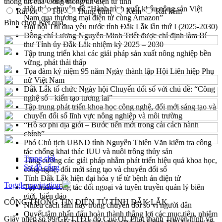
thông tin của Cổng thông tin điện tử tỉnh
Hội thảo chuyên đề “Hành trình xuất khẩu nông sản Việt
Rất tốt
Tốt
Trung bình
Kém
Rất kém
Nam qua thương mại điện tử cùng Amazon”
Bình chọn
Kết quả
Đại hội Thi đua yêu nước tỉnh Đắk Lắk lần thứ I (2025-2030)
Đồng chí Lương Nguyễn Minh Triết được chỉ định làm Bí
thư Tỉnh ủy Đắk Lắk nhiệm kỳ 2025 – 2030
Tập trung triển khai các giải pháp sản xuất nông nghiệp bền
vững, phát thải thấp
Tọa đàm kỷ niệm 95 năm Ngày thành lập Hội Liên hiệp Phụ
nữ Việt Nam
Đắk Lắk tổ chức Ngày hội Chuyển đổi số với chủ đề: “Công
nghệ số - kiến tạo tương lai”
Tập trung phát triển khoa học công nghệ, đổi mới sáng tạo và
chuyển đổi số lĩnh vực nông nghiệp và môi trường
“Hồ sơ phi địa giới – Bước tiến mới trong cải cách hành
chính”
Phó Chủ tịch UBND tỉnh Nguyễn Thiên Văn kiểm tra công
tác chống khai thác IUU và nuôi trồng thủy sản
Trang chủ
Tăng cường các giải pháp nhằm phát triển hiệu quả khoa học,
Sơ đồ cổng
công nghệ, đổi mới sáng tạo và chuyển đổi số
Tỉnh Đắk Lắk hiện đại hóa y tế từ bệnh án điện tử
Toggle navigation
Tập huấn công tác đối ngoại và tuyên truyền quản lý biên
giới, biển đảo
CỔNG THÔNG TIN ĐIỆN TỬ TỈNH ĐẮK LẮK
Nhiều cách làm hay trong chuyển đổi số vì người dân
Quyết tâm phấn đấu hoàn thành thắng lợi các mục tiêu, nhiệm
Giấy phép số 99/GP-TTĐT do Cục QL Phát thanh Truyền hình và