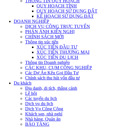
THÔNG TIN QUY HOẠCH
QUY HOẠCH TỈNH
QUY HOẠCH SỬ DỤNG ĐẤT
KẾ HOẠCH SỬ DỤNG ĐẤT
DOANH NGHIỆP
DỊCH VỤ CÔNG TRỰC TUYẾN
PHẢN ÁNH KIẾN NGHỊ
CHÍNH SÁCH MỚI
Thông tin xúc tiến
XÚC TIẾN ĐẦU TƯ
XÚC TIẾN THƯƠNG MẠI
XÚC TIẾN DU LỊCH
Thông tin Doanh nghiệp
CÁC KHU, CỤM CÔNG NGHIỆP
Các Dự Án Kêu Gọi Đầu Tư
Chính sách thu hút vốn đầu tư
Du khách
Địa danh, di tích, thắng cảnh
Lễ hội
Các tuyến du lịch
Dịch vụ du lịch
Dịch Vụ Công Cộng
Khách sạn, nhà nghỉ
Nhà hàng, Quán ăn
BẢO TÀNG