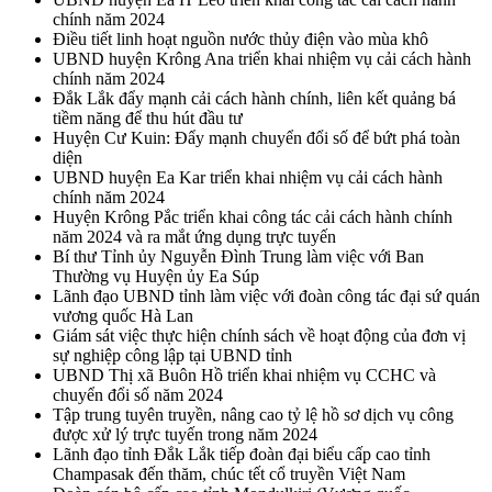
chính năm 2024
Điều tiết linh hoạt nguồn nước thủy điện vào mùa khô
UBND huyện Krông Ana triển khai nhiệm vụ cải cách hành
chính năm 2024
Đắk Lắk đẩy mạnh cải cách hành chính, liên kết quảng bá
tiềm năng để thu hút đầu tư
Huyện Cư Kuin: Đẩy mạnh chuyển đổi số để bứt phá toàn
diện
UBND huyện Ea Kar triển khai nhiệm vụ cải cách hành
chính năm 2024
Huyện Krông Pắc triển khai công tác cải cách hành chính
năm 2024 và ra mắt ứng dụng trực tuyến
Bí thư Tỉnh ủy Nguyễn Đình Trung làm việc với Ban
Thường vụ Huyện ủy Ea Súp
Lãnh đạo UBND tỉnh làm việc với đoàn công tác đại sứ quán
vương quốc Hà Lan
Giám sát việc thực hiện chính sách về hoạt động của đơn vị
sự nghiệp công lập tại UBND tỉnh
UBND Thị xã Buôn Hồ triển khai nhiệm vụ CCHC và
chuyển đổi số năm 2024
Tập trung tuyên truyền, nâng cao tỷ lệ hồ sơ dịch vụ công
được xử lý trực tuyến trong năm 2024
Lãnh đạo tỉnh Đắk Lắk tiếp đoàn đại biểu cấp cao tỉnh
Champasak đến thăm, chúc tết cổ truyền Việt Nam