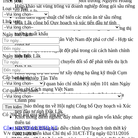
Thứ trưởng Bộ Nông nghiệp và Môi trường Nguyễn Hoàng
Trích yếu
Hiệp khảo sát vùng trồng và doanh nghiệp đóng gói sầu riêng
Loại văn bản
tại Đắk Lắk
Trình diễn nghệ thuật chế biến các món ăn từ sầu riêng
Lĩnh vực
Đắk Lắk công bố Quy hoạch và xúc tiến đầu tư tỉnh
Ngành cá ngừ Đắk Lắk chủ động thích ứng để giữ vững thị
trường xuất khẩu
Ngày ban hành
Diễn đàn Kinh tế tư nhân Việt Nam đột phá cơ chế - Hợp tác
công tư
Đề án 06 tạo bước ngoặt đột phá trong cải cách hành chính
Ngày hiệu lực
tỉnh Đắk Lắk
Kết nối tour, đẩy mạnh chuyển đổi số để phát triển du lịch
Đắk Lắk
Khởi động Dự án Đầu tư xây dựng hạ tầng kỹ thuật Cụm
Cấp ban hành
công nghiệp Tân Tiến
Gặp mặt các cơ quan báo chí nhân Kỷ niệm 101 năm Ngày
Báo chí Cách mạng Việt Nam
Cơ quan ban hành
Đắk Lắk sơ kết 4 năm triển khai thực hiện Đề án 06 của
Chính phủ
Họp báo thông tin về Hội nghị Công bố Quy hoạch và Xúc
tiến đầu tư tỉnh Đắk Lắk
Có
26826
kết quả được tìm thấy
Khơi thông điểm nghẽn, đẩy nhanh giải ngân vốn khắc phục
thiên tai
Công văn 9364/UBND-KT
HĐND tỉnh thông qua điều chỉnh Quy hoạch tỉnh thời kỳ
V/v tham mưu triển khai Chỉ thị số 31/CT-TTg ngày 02/11/2016
2021-2030