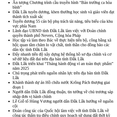
Ấn tượng Chương trình cầu truyền hình “Bản trường ca hòa
bình”
Đắk Lắk tuyên dương, khen thưởng học sinh và giáo viên đạt
thành tích xuất sắc
Tuyên dương 55 cán bộ phụ trách tài năng, tiêu biểu của khu
vực phía Nam
Lãnh đạo UBND tỉnh Đắk Lắk làm việc với Đoàn chính
quyền thành phố Nevers, Cộng hòa Pháp
Học tập và làm theo Bác về thực hiện tiến bộ, công bằng xã
hội; quan tâm chăm lo vật chất, tinh thần cho đồng bào các
dân tộc tỉnh Đắk Lắk
Đẩy nhanh tiến độ xây dựng hệ thống hồ sơ địa chính và cơ
sở dữ liệu đất đai trên địa bàn tỉnh Đắk Lắk
Đắk Lắk triển khai “Tháng hành động vì an toàn thực phẩm”
năm 2025
Chú trọng phát triển nguồn nhân lực trên địa bàn tỉnh Đắk
Lắk
Khánh thành dự án Hồ chứa nước Krông Pách thượng giai
đoạn 1
Người dân Đắk Lắk đồng thuận, tin tưởng về chủ trương sáp
nhập đơn vị hành chính
Lễ Giỗ tổ Hùng Vương người dân Đắk Lắk hướng về nguồn
cội
Đoàn công tác của Quốc hội làm việc với tỉnh Đắk Lắk về
công tác thẩm tra điều chỉnh quy hoạch sử dụng đất thời kỳ