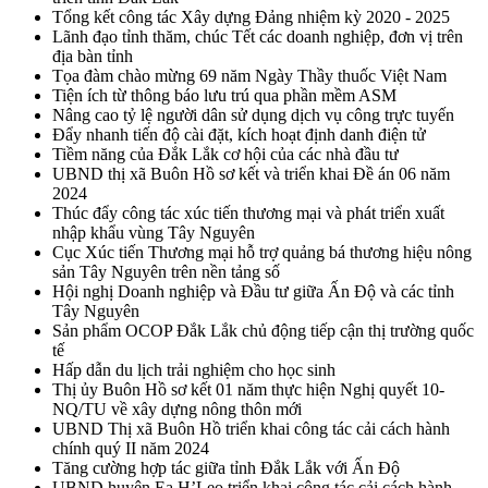
Tổng kết công tác Xây dựng Đảng nhiệm kỳ 2020 - 2025
Lãnh đạo tỉnh thăm, chúc Tết các doanh nghiệp, đơn vị trên
địa bàn tỉnh
Tọa đàm chào mừng 69 năm Ngày Thầy thuốc Việt Nam
Tiện ích từ thông báo lưu trú qua phần mềm ASM
Nâng cao tỷ lệ người dân sử dụng dịch vụ công trực tuyến
Đẩy nhanh tiến độ cài đặt, kích hoạt định danh điện tử
Tiềm năng của Đắk Lắk cơ hội của các nhà đầu tư
UBND thị xã Buôn Hồ sơ kết và triển khai Đề án 06 năm
2024
Thúc đẩy công tác xúc tiến thương mại và phát triển xuất
nhập khẩu vùng Tây Nguyên
Cục Xúc tiến Thương mại hỗ trợ quảng bá thương hiệu nông
sản Tây Nguyên trên nền tảng số
Hội nghị Doanh nghiệp và Đầu tư giữa Ấn Độ và các tỉnh
Tây Nguyên
Sản phẩm OCOP Đắk Lắk chủ động tiếp cận thị trường quốc
tế
Hấp dẫn du lịch trải nghiệm cho học sinh
Thị ủy Buôn Hồ sơ kết 01 năm thực hiện Nghị quyết 10-
NQ/TU về xây dựng nông thôn mới
UBND Thị xã Buôn Hồ triển khai công tác cải cách hành
chính quý II năm 2024
Tăng cường hợp tác giữa tỉnh Đắk Lắk với Ấn Độ
UBND huyện Ea H’Leo triển khai công tác cải cách hành