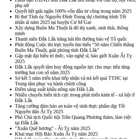
phụ nữ
Quyết liệt giải ngân 100% vốn đầu tư công trong năm 2025
Bí thư Tỉnh ủy Nguyễn Đình Trung dự chương trình Tết
nhân ái năm 2025 tại huyện Cư M’Gar
Xây dựng Buôn Ma Thuột là đô thị xanh, sinh thái, thông
minh
Thanh niên Đắk Lắk hăng hái lên đường bảo vệ Tổ quốc
Phát động Cuộc thi trực tuyến tìm hiểu “50 năm Chiến thắng
Buôn Ma Thuột, giải phóng tỉnh Đắk Lắk”
Gặp mặt đại biểu trí thức, văn nghệ sĩ, báo giới Xuân Ất Tỵ
2025
Đắk Lắk quyết tâm huy động nguồn lực cho mục tiêu tăng
trưởng hai con số năm 2025
Sơ kết 5 năm triển khai tiếp nhận và trả kết quả TTHC tại
Trung tâm phục vụ hành chính công
Điểm sáng xuất khẩu nông sản Đắk Lắk
Nhiều chuyển biến tích cực trong phát triển kinh tế - xã hội ở
Đắk Lắk
Tăng cường đảm bảo an toàn vệ sinh thực phẩm dịp Tết
Nguyên đán Ất Tỵ 2025
Phó Chủ tịch Quốc hội Trần Quang Phương thăm, làm việc
tại Đắk Lắk
"Xuân Quê hương" - Ất Tỵ năm 2025
Khai mạc Hội Báo Xuân Ất Tỵ năm 2025