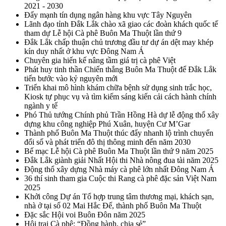
2021 - 2030
Đẩy mạnh tín dụng ngân hàng khu vực Tây Nguyên
Lãnh đạo tỉnh Đắk Lắk chào xã giao các đoàn khách quốc tế
tham dự Lễ hội Cà phê Buôn Ma Thuột lần thứ 9
Đắk Lắk chấp thuận chủ trương đầu tư dự án dệt may khép
kín duy nhất ở khu vực Đông Nam Á
Chuyên gia hiến kế nâng tầm giá trị cà phê Việt
Phát huy tinh thần Chiến thắng Buôn Ma Thuột để Đắk Lắk
tiến bước vào kỷ nguyên mới
Triển khai mô hình khám chữa bệnh sử dụng sinh trắc học,
Kiosk tự phục vụ và tìm kiếm sáng kiến cải cách hành chính
ngành y tế
Phó Thủ tướng Chính phủ Trần Hồng Hà dự lễ động thổ xây
dựng khu công nghiệp Phú Xuân, huyện Cư M’Gar
Thành phố Buôn Ma Thuột thúc đẩy nhanh lộ trình chuyển
đổi số và phát triển đô thị thông minh đến năm 2030
Bế mạc Lễ hội Cà phê Buôn Ma Thuột lần thứ 9 năm 2025
Đắk Lắk giành giải Nhất Hội thi Nhà nông đua tài năm 2025
Động thổ xây dựng Nhà máy cà phê lớn nhất Đông Nam Á
36 thí sinh tham gia Cuộc thi Rang cà phê đặc sản Việt Nam
2025
Khởi công Dự án Tổ hợp trung tâm thương mại, khách sạn,
nhà ở tại số 02 Mai Hắc Đế, thành phố Buôn Ma Thuột
Đặc sắc Hội voi Buôn Đôn năm 2025
Hội trại Cà phê: “Đồng hành, chia sẻ”