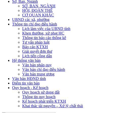
Sở, Ban, Ngành
SỞ, BAN, NGÀNH
HỘI, ĐOÀN THỂ
CƠ QUAN KHÁC
UBND các xã, phường
Thông tin chỉ đạo điều hành
Lịch làm việc của UBND tỉnh
Khen thưởng, xử phạt HC
Thông tin báo cáo thống kê
Tư vấn pháp luật
Báo cáo KTXH
Giải quyết đơn thư
Lịch tiếp công dân
Hệ thống văn bản
Văn bản pháp quy
Văn bản chỉ đạo điều hành
Văn bản trung ương
Văn bản HĐND tỉnh
Điểm tin văn bản
Quy hoạch - Kế hoạch
Quy hoạch sử dụng đất
Thông tin quy hoạch
Kế hoạch phát triển KTXH
Khai thác tài nguyên – Xử lý chất thải