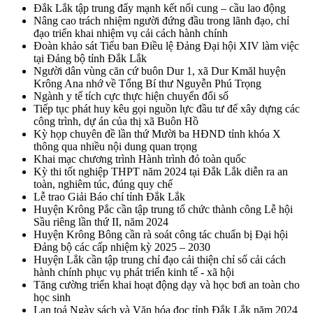
Đắk Lắk tập trung đẩy mạnh kết nối cung – cầu lao động
Nâng cao trách nhiệm người đứng đầu trong lãnh đạo, chỉ
đạo triển khai nhiệm vụ cải cách hành chính
Đoàn khảo sát Tiểu ban Điều lệ Đảng Đại hội XIV làm việc
tại Đảng bộ tỉnh Đắk Lắk
Người dân vùng căn cứ buôn Dur 1, xã Dur Kmăl huyện
Krông Ana nhớ về Tổng Bí thư Nguyễn Phú Trọng
Ngành y tế tích cực thực hiện chuyển đổi số
Tiếp tục phát huy kêu gọi nguồn lực đầu tư để xây dựng các
công trình, dự án của thị xã Buôn Hồ
Kỳ họp chuyên đề lần thứ Mười ba HĐND tỉnh khóa X
thông qua nhiều nội dung quan trọng
Khai mạc chương trình Hành trình đỏ toàn quốc
Kỳ thi tốt nghiệp THPT năm 2024 tại Đắk Lắk diễn ra an
toàn, nghiêm túc, đúng quy chế
Lễ trao Giải Báo chí tỉnh Đắk Lắk
Huyện Krông Pắc cần tập trung tổ chức thành công Lễ hội
Sầu riêng lần thứ II, năm 2024
Huyện Krông Bông cần rà soát công tác chuẩn bị Đại hội
Đảng bộ các cấp nhiệm kỳ 2025 – 2030
Huyện Lắk cần tập trung chỉ đạo cải thiện chỉ số cải cách
hành chính phục vụ phát triển kinh tế - xã hội
Tăng cường triển khai hoạt động dạy và học bơi an toàn cho
học sinh
Lan toả Ngày sách và Văn hóa đọc tỉnh Đắk Lắk năm 2024