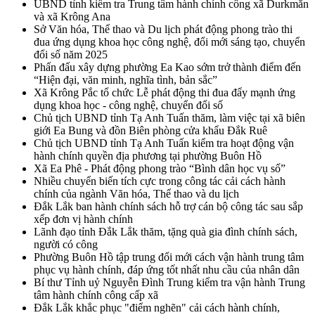
UBND tỉnh kiểm tra Trung tâm hành chính công xã Durkmăn
và xã Krông Ana
Sở Văn hóa, Thể thao và Du lịch phát động phong trào thi
đua ứng dụng khoa học công nghệ, đổi mới sáng tạo, chuyển
đổi số năm 2025
Phấn đấu xây dựng phường Ea Kao sớm trở thành điểm đến
“Hiện đại, văn minh, nghĩa tình, bản sắc”
Xã Krông Pắc tổ chức Lễ phát động thi đua đẩy mạnh ứng
dụng khoa học - công nghệ, chuyển đổi số
Chủ tịch UBND tỉnh Tạ Anh Tuấn thăm, làm việc tại xã biên
giới Ea Bung và đồn Biên phòng cửa khẩu Đắk Ruê
Chủ tịch UBND tỉnh Tạ Anh Tuấn kiểm tra hoạt động vận
hành chính quyền địa phương tại phường Buôn Hồ
Xã Ea Phê - Phát động phong trào “Bình dân học vụ số”
Nhiều chuyển biến tích cực trong công tác cải cách hành
chính của ngành Văn hóa, Thể thao và du lịch
Đắk Lắk ban hành chính sách hỗ trợ cán bộ công tác sau sắp
xếp đơn vị hành chính
Lãnh đạo tỉnh Đắk Lắk thăm, tặng quà gia đình chính sách,
người có công
Phường Buôn Hồ tập trung đổi mới cách vận hành trung tâm
phục vụ hành chính, đáp ứng tốt nhất nhu cầu của nhân dân
Bí thư Tỉnh uỷ Nguyễn Đình Trung kiểm tra vận hành Trung
tâm hành chính công cấp xã
Đắk Lắk khắc phục "điểm nghẽn" cải cách hành chính,