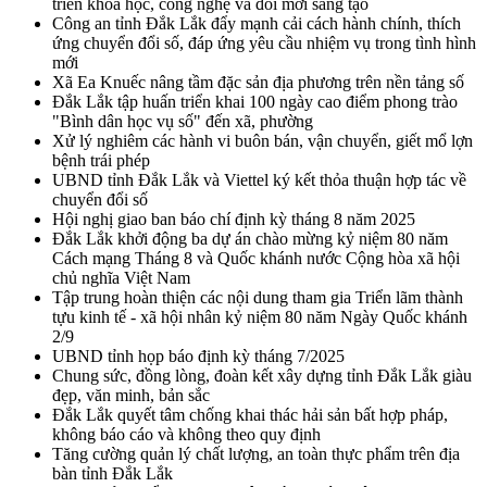
triển khoa học, công nghệ và đổi mới sáng tạo
Công an tỉnh Đắk Lắk đẩy mạnh cải cách hành chính, thích
ứng chuyển đổi số, đáp ứng yêu cầu nhiệm vụ trong tình hình
mới
Xã Ea Knuếc nâng tầm đặc sản địa phương trên nền tảng số
Đắk Lắk tập huấn triển khai 100 ngày cao điểm phong trào
"Bình dân học vụ số" đến xã, phường
Xử lý nghiêm các hành vi buôn bán, vận chuyển, giết mổ lợn
bệnh trái phép
UBND tỉnh Đắk Lắk và Viettel ký kết thỏa thuận hợp tác về
chuyển đổi số
Hội nghị giao ban báo chí định kỳ tháng 8 năm 2025
Đắk Lắk khởi động ba dự án chào mừng kỷ niệm 80 năm
Cách mạng Tháng 8 và Quốc khánh nước Cộng hòa xã hội
chủ nghĩa Việt Nam
Tập trung hoàn thiện các nội dung tham gia Triển lãm thành
tựu kinh tế - xã hội nhân kỷ niệm 80 năm Ngày Quốc khánh
2/9
UBND tỉnh họp báo định kỳ tháng 7/2025
Chung sức, đồng lòng, đoàn kết xây dựng tỉnh Đắk Lắk giàu
đẹp, văn minh, bản sắc
Đắk Lắk quyết tâm chống khai thác hải sản bất hợp pháp,
không báo cáo và không theo quy định
Tăng cường quản lý chất lượng, an toàn thực phẩm trên địa
bàn tỉnh Đắk Lắk