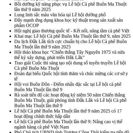
Bồi dưỡng kỹ năng phục vụ Lễ hội Cà phê Buôn Ma Thuột
lần thứ 9 năm 2025
Lung linh sắc màu văn hóa tại Lễ hội đường phố
Đẩy mạnh ứng dụng khoa học kỹ thuật trong sản xuất sản
phẩm OCOP
Hội nghị giao thương quốc tế - Kết nối, nâng tầm cà phê Việt
Khai mạc Lễ hội Cà phê Buôn Ma Thuột lần thứ 9, năm 2025
Du lịch Đắk Lắk tích cực chuẩn bị cho Lễ hội Cà phê Buôn
Ma Thuột lần thứ 9 năm 2025
Hội thảo khoa học “Chiến thắng Tây Nguyên 1975 và nửa
thế kỷ xây dựng, phát triển Đắk Lắk”
Trao giải Cuộc thi sáng tạo nội dung số tuyên truyền Lễ hội
Cà phê Buôn Ma Thuột
Đoàn đại biểu Quốc hội tỉnh thăm và chúc mừng các cơ sở y
tế
Hội voi Buôn Đôn - Điểm nhấn đặc sắc tại Lễ hội cà phê
Buôn Ma Thuột lần thứ 9
Rà soát tiến độ các hoạt động kỷ niệm 50 năm Chiến thắng
Buôn Ma Thuột, giải phóng tỉnh Đắk Lắk và Lễ hội Cà phê
Buôn Ma Thuột lần thứ 9
Lễ hội Cà phê Buôn Ma Thuột lần thứ 9 năm 2025 có 17
hoạt động chính thức hấp dẫn
Lễ hội Cà phê Buôn Ma Thuột lần thứ 9: Nâng cao vị thế
ngành hàng cà phê Việt Nam
Phó Chủ tịch UBND tỉnh Trương Công Thái kiểm tra tiến độ