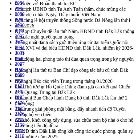
2086
làm việc với Đoàn thanh tra EC
2087
Chủ tịch UBND tỉnh Tạ Anh Tuấn thăm, chúc mừng các
2088
bệnh viện nhân Ngày Thầy thuốc Việt Nam
2089
Rộn ràng lễ hội truyền thống Sông nước Đà Nông lần thứ I
2090
năm 2026
2091
Kỳ họp Chuyên đề lần thứ Năm, HĐND tỉnh Đắk Lắk thông
2092
qua các nghị quyết quan trọng
2093
Thống nhất danh sách giới thiệu ứng cử đại biểu Quốc hội
2094
khoá XVI và đại biểu HĐND tỉnh Đắk Lắk, nhiệm kỳ 2026-
2095
2031
2096
Phát động hai phong trào thi đua quan trọng trong kỷ nguyên
2097
mới
2098
Hội nghị lần thứ tư Ban Chỉ đạo công tác bầu cử tỉnh Đắk
2099
Lắk
2100
Hội nghị Báo cáo viên Trung ương tháng 01/2026
2101
Phó Thủ tướng Hồ Quốc Dũng đánh giá cao kết quả Chiến
2102
dịch Quang Trung tại Đắk Lắk
2103
Hội nghị Ban Chấp hành Đảng bộ tỉnh Đắk Lắk lần thứ 2
2104
(mở rộng)
2105
Tập trung giải phóng mặt bằng, đẩy nhanh tiến độ Tuyến
2106
đường bộ ven biển
2107
Gỡ khó, khởi công xây dựng, sửa chữa toàn bộ nhà ở cho hộ
2108
dân đúng tiến độ đề ra
2109
UBND tỉnh Đắk Lắk tổng kết công tác quốc phòng, quân sự
2110
địa phương năm 2025