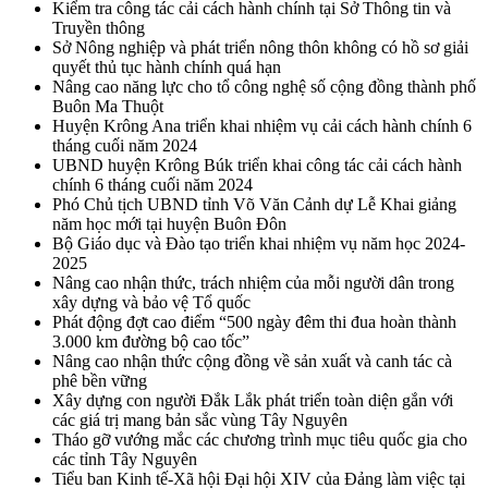
Kiểm tra công tác cải cách hành chính tại Sở Thông tin và
Truyền thông
Sở Nông nghiệp và phát triển nông thôn không có hồ sơ giải
quyết thủ tục hành chính quá hạn
Nâng cao năng lực cho tổ công nghệ số cộng đồng thành phố
Buôn Ma Thuột
Huyện Krông Ana triển khai nhiệm vụ cải cách hành chính 6
tháng cuối năm 2024
UBND huyện Krông Búk triển khai công tác cải cách hành
chính 6 tháng cuối năm 2024
Phó Chủ tịch UBND tỉnh Võ Văn Cảnh dự Lễ Khai giảng
năm học mới tại huyện Buôn Đôn
Bộ Giáo dục và Đào tạo triển khai nhiệm vụ năm học 2024-
2025
Nâng cao nhận thức, trách nhiệm của mỗi người dân trong
xây dựng và bảo vệ Tổ quốc
Phát động đợt cao điểm “500 ngày đêm thi đua hoàn thành
3.000 km đường bộ cao tốc”
Nâng cao nhận thức cộng đồng về sản xuất và canh tác cà
phê bền vững
Xây dựng con người Đắk Lắk phát triển toàn diện gắn với
các giá trị mang bản sắc vùng Tây Nguyên
Tháo gỡ vướng mắc các chương trình mục tiêu quốc gia cho
các tỉnh Tây Nguyên
Tiểu ban Kinh tế-Xã hội Đại hội XIV của Đảng làm việc tại