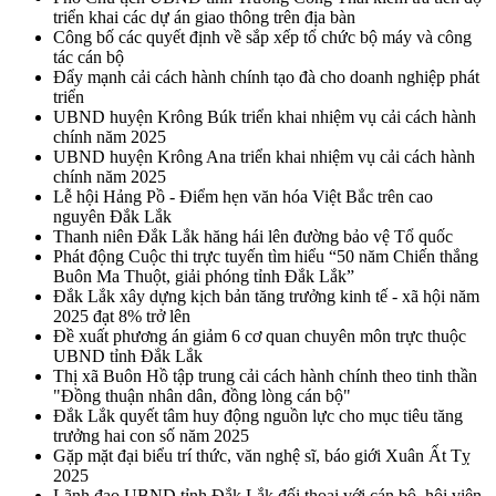
triển khai các dự án giao thông trên địa bàn
Công bố các quyết định về sắp xếp tổ chức bộ máy và công
tác cán bộ
Đẩy mạnh cải cách hành chính tạo đà cho doanh nghiệp phát
triển
UBND huyện Krông Búk triển khai nhiệm vụ cải cách hành
chính năm 2025
UBND huyện Krông Ana triển khai nhiệm vụ cải cách hành
chính năm 2025
Lễ hội Hảng Pồ - Điểm hẹn văn hóa Việt Bắc trên cao
nguyên Đắk Lắk
Thanh niên Đắk Lắk hăng hái lên đường bảo vệ Tổ quốc
Phát động Cuộc thi trực tuyến tìm hiểu “50 năm Chiến thắng
Buôn Ma Thuột, giải phóng tỉnh Đắk Lắk”
Đắk Lắk xây dựng kịch bản tăng trưởng kinh tế - xã hội năm
2025 đạt 8% trở lên
Đề xuất phương án giảm 6 cơ quan chuyên môn trực thuộc
UBND tỉnh Đắk Lắk
Thị xã Buôn Hồ tập trung cải cách hành chính theo tinh thần
"Đồng thuận nhân dân, đồng lòng cán bộ"
Đắk Lắk quyết tâm huy động nguồn lực cho mục tiêu tăng
trưởng hai con số năm 2025
Gặp mặt đại biểu trí thức, văn nghệ sĩ, báo giới Xuân Ất Tỵ
2025
Lãnh đạo UBND tỉnh Đắk Lắk đối thoại với cán bộ, hội viên,