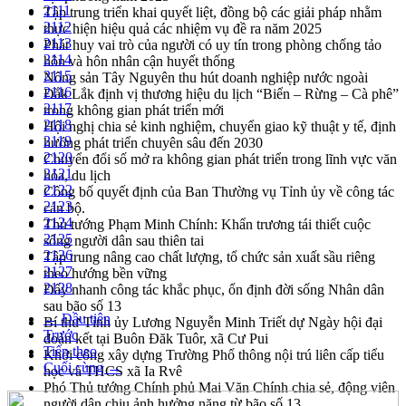
2111
Tập trung triển khai quyết liệt, đồng bộ các giải pháp nhằm
2112
thực hiện hiệu quả các nhiệm vụ đề ra năm 2025
2113
Phát huy vai trò của người có uy tín trong phòng chống tảo
2114
hôn và hôn nhân cận huyết thống
2115
Nông sản Tây Nguyên thu hút doanh nghiệp nước ngoài
2116
Đắk Lắk định vị thương hiệu du lịch “Biển – Rừng – Cà phê”
2117
trong không gian phát triển mới
2118
Hội nghị chia sẻ kinh nghiệm, chuyển giao kỹ thuật y tế, định
2119
hướng phát triển chuyên sâu đến 2030
2120
Chuyển đổi số mở ra không gian phát triển trong lĩnh vực văn
2121
hóa, du lịch
2122
Công bố quyết định của Ban Thường vụ Tỉnh ủy về công tác
2123
cán bộ.
2124
Thủ tướng Phạm Minh Chính: Khẩn trương tái thiết cuộc
2125
sống người dân sau thiên tai
2126
Tập trung nâng cao chất lượng, tổ chức sản xuất sầu riêng
2127
theo hướng bền vững
2128
Đẩy nhanh công tác khắc phục, ổn định đời sống Nhân dân
sau bão số 13
← Đầu tiên
Bí thư Tỉnh ủy Lương Nguyễn Minh Triết dự Ngày hội đại
Trước
đoàn kết tại Buôn Đăk Tuôr, xã Cư Pui
Tiếp theo
Khởi công xây dựng Trường Phổ thông nội trú liên cấp tiểu
Cuối cùng →
học và THCS xã Ia Rvê
Phó Thủ tướng Chính phủ Mai Văn Chính chia sẻ, động viên
người dân chịu ảnh hưởng nặng từ bão số 13