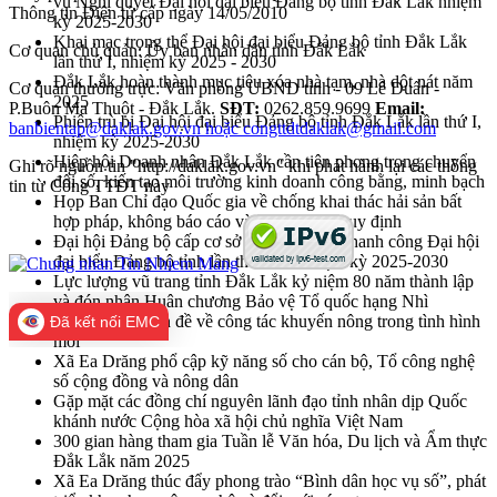
vụ Nghị quyết Đại hội đại biểu Đảng bộ tỉnh Đắk Lắk nhiệm
Thông tin Điện tử cấp ngày 14/05/2010
kỳ 2025-2030
Khai mạc trọng thể Đại hội đại biểu Đảng bộ tỉnh Đắk Lắk
Cơ quan chủ quản: Ủy ban nhân dân tỉnh Đắk Lắk
lần thứ I, nhiệm kỳ 2025 - 2030
Đắk Lắk hoàn thành mục tiêu xóa nhà tạm, nhà dột nát năm
Cơ quan thường trực: Văn phòng UBND tỉnh - 09 Lê Duẩn -
2025
P.Buôn Ma Thuột - Đắk Lắk.
SĐT:
0262.859.9699
Email:
Phiên trù bị Đại hội đại biểu Đảng bộ tỉnh Đắk Lắk lần thứ I,
banbientap@daklak.gov.vn hoặc congttdtdaklak@gmail.com
nhiệm kỳ 2025-2030
Hiệp hội Doanh nhân Đắk Lắk cần tiên phong trong chuyển
Ghi rõ nguồn tin "http://daklak.gov.vn" khi phát hành lại các thông
đổi số, kiến tạo môi trường kinh doanh công bằng, minh bạch
tin từ Cổng TTĐT này
Họp Ban Chỉ đạo Quốc gia về chống khai thác hải sản bất
hợp pháp, không báo cáo và không theo quy định
Đại hội Đảng bộ cấp cơ sở góp phần vào thanh công Đại hội
đại biểu Đảng bộ tỉnh lần thứ nhất, nhiệm kỳ 2025-2030
Lực lượng vũ trang tỉnh Đắk Lắk kỷ niệm 80 năm thành lập
và đón nhận Huân chương Bảo vệ Tổ quốc hạng Nhì
Hội nghị chuyên đề về công tác khuyến nông trong tình hình
Đã kết nối EMC
mới
Xã Ea Drăng phổ cập kỹ năng số cho cán bộ, Tổ công nghệ
số cộng đồng và nông dân
Gặp mặt các đồng chí nguyên lãnh đạo tỉnh nhân dịp Quốc
khánh nước Cộng hòa xã hội chủ nghĩa Việt Nam
300 gian hàng tham gia Tuần lễ Văn hóa, Du lịch và Ẩm thực
Đắk Lắk năm 2025
Xã Ea Drăng thúc đẩy phong trào “Bình dân học vụ số”, phát