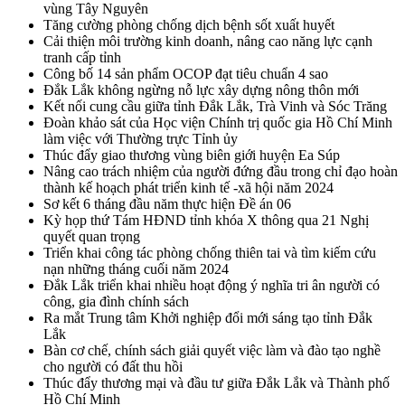
vùng Tây Nguyên
Tăng cường phòng chống dịch bệnh sốt xuất huyết
Cải thiện môi trường kinh doanh, nâng cao năng lực cạnh
tranh cấp tỉnh
Công bố 14 sản phẩm OCOP đạt tiêu chuẩn 4 sao
Đắk Lắk không ngừng nỗ lực xây dựng nông thôn mới
Kết nối cung cầu giữa tỉnh Đắk Lắk, Trà Vinh và Sóc Trăng
Đoàn khảo sát của Học viện Chính trị quốc gia Hồ Chí Minh
làm việc với Thường trực Tỉnh ủy
Thúc đẩy giao thương vùng biên giới huyện Ea Súp
Nâng cao trách nhiệm của người đứng đầu trong chỉ đạo hoàn
thành kế hoạch phát triển kinh tế -xã hội năm 2024
Sơ kết 6 tháng đầu năm thực hiện Đề án 06
Kỳ họp thứ Tám HĐND tỉnh khóa X thông qua 21 Nghị
quyết quan trọng
Triển khai công tác phòng chống thiên tai và tìm kiếm cứu
nạn những tháng cuối năm 2024
Đắk Lắk triển khai nhiều hoạt động ý nghĩa tri ân người có
công, gia đình chính sách
Ra mắt Trung tâm Khởi nghiệp đổi mới sáng tạo tỉnh Đắk
Lắk
Bàn cơ chế, chính sách giải quyết việc làm và đào tạo nghề
cho người có đất thu hồi
Thúc đẩy thương mại và đầu tư giữa Đắk Lắk và Thành phố
Hồ Chí Minh