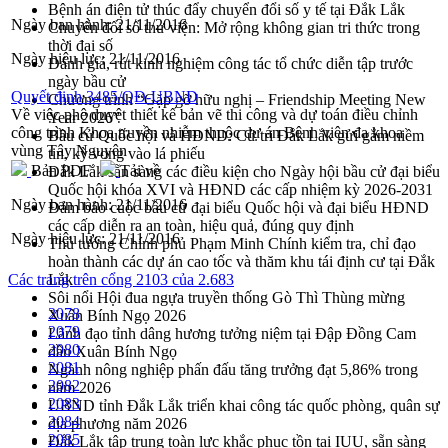
Bệnh án điện tử thúc đẩy chuyển đổi số y tế tại Đắk Lắk
Ngày ban hành:
21/11/2016
Chuyển đổi số thư viện: Mở rộng không gian tri thức trong
thời đại số
Ngày hiệu lực:
21/11/2016
Đánh giá, rút kinh nghiệm công tác tổ chức diễn tập trước
ngày bầu cử
Quyết định 3485/QĐ-UBND
Chương trình “Gặp gỡ hữu nghị – Friendship Meeting New
Về việc phê duyệt thiết kế bản vẽ thi công và dự toán điều chỉnh
Year 2026”
công trình Khoa truyền nhiễm thuộc dự án Bệnh viên đa khoa
Bầu cử Quốc hội và HĐND: Cử tri Đắk Lắk gửi gắm niềm
vùng Tây Nguyên
tin, kỳ vọng vào lá phiếu
Bản PDF
Tải về
Đắk Lắk sẵn sàng các điều kiện cho Ngày hội bầu cử đại biểu
Quốc hội khóa XVI và HĐND các cấp nhiệm kỳ 2026-2031
Ngày ban hành:
21/11/2016
Đảm bảo cuộc bầu cử đại biểu Quốc hội và đại biểu HĐND
các cấp diễn ra an toàn, hiệu quả, đúng quy định
Ngày hiệu lực:
21/11/2016
Thủ tướng Chính phủ Phạm Minh Chính kiểm tra, chỉ đạo
hoàn thành các dự án cao tốc và thăm khu tái định cư tại Đắk
Các trang trên cổng 2103 của 2.683
Lắk
Sôi nổi Hội đua ngựa truyền thống Gò Thì Thùng mừng
2078
Xuân Bính Ngọ 2026
2079
Lãnh đạo tỉnh dâng hương tưởng niệm tại Đập Đồng Cam
2080
đầu Xuân Bính Ngọ
2081
Ngành nông nghiệp phấn đấu tăng trưởng đạt 5,86% trong
2082
năm 2026
2083
UBND tỉnh Đắk Lắk triển khai công tác quốc phòng, quân sự
2084
địa phương năm 2026
2085
Đắk Lắk tập trung toàn lực khắc phục tồn tại IUU, sẵn sàng