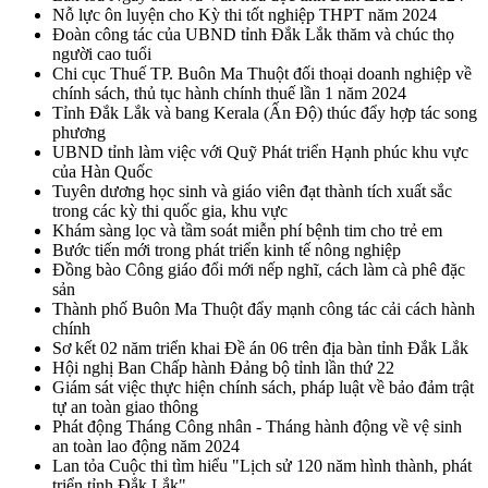
Nỗ lực ôn luyện cho Kỳ thi tốt nghiệp THPT năm 2024
Đoàn công tác của UBND tỉnh Đắk Lắk thăm và chúc thọ
người cao tuổi
Chi cục Thuế TP. Buôn Ma Thuột đối thoại doanh nghiệp về
chính sách, thủ tục hành chính thuế lần 1 năm 2024
Tỉnh Đắk Lắk và bang Kerala (Ấn Độ) thúc đẩy hợp tác song
phương
UBND tỉnh làm việc với Quỹ Phát triển Hạnh phúc khu vực
của Hàn Quốc
Tuyên dương học sinh và giáo viên đạt thành tích xuất sắc
trong các kỳ thi quốc gia, khu vực
Khám sàng lọc và tầm soát miễn phí bệnh tim cho trẻ em
Bước tiến mới trong phát triển kinh tế nông nghiệp
Đồng bào Công giáo đổi mới nếp nghĩ, cách làm cà phê đặc
sản
Thành phố Buôn Ma Thuột đẩy mạnh công tác cải cách hành
chính
Sơ kết 02 năm triển khai Đề án 06 trên địa bàn tỉnh Đắk Lắk
Hội nghị Ban Chấp hành Đảng bộ tỉnh lần thứ 22
Giám sát việc thực hiện chính sách, pháp luật về bảo đảm trật
tự an toàn giao thông
Phát động Tháng Công nhân - Tháng hành động về vệ sinh
an toàn lao động năm 2024
Lan tỏa Cuộc thi tìm hiểu "Lịch sử 120 năm hình thành, phát
triển tỉnh Đắk Lắk"