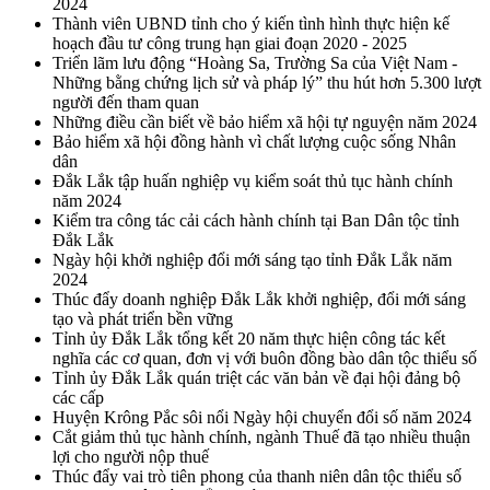
2024
Thành viên UBND tỉnh cho ý kiến tình hình thực hiện kế
hoạch đầu tư công trung hạn giai đoạn 2020 - 2025
Triển lãm lưu động “Hoàng Sa, Trường Sa của Việt Nam -
Những bằng chứng lịch sử và pháp lý” thu hút hơn 5.300 lượt
người đến tham quan
Những điều cần biết về bảo hiểm xã hội tự nguyện năm 2024
Bảo hiểm xã hội đồng hành vì chất lượng cuộc sống Nhân
dân
Đắk Lắk tập huấn nghiệp vụ kiểm soát thủ tục hành chính
năm 2024
Kiểm tra công tác cải cách hành chính tại Ban Dân tộc tỉnh
Đắk Lắk
Ngày hội khởi nghiệp đổi mới sáng tạo tỉnh Đắk Lắk năm
2024
Thúc đẩy doanh nghiệp Đắk Lắk khởi nghiệp, đổi mới sáng
tạo và phát triển bền vững
Tỉnh ủy Đắk Lắk tổng kết 20 năm thực hiện công tác kết
nghĩa các cơ quan, đơn vị với buôn đồng bào dân tộc thiểu số
Tỉnh ủy Đắk Lắk quán triệt các văn bản về đại hội đảng bộ
các cấp
Huyện Krông Pắc sôi nổi Ngày hội chuyển đổi số năm 2024
Cắt giảm thủ tục hành chính, ngành Thuế đã tạo nhiều thuận
lợi cho người nộp thuế
Thúc đẩy vai trò tiên phong của thanh niên dân tộc thiểu số