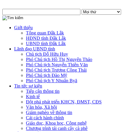
Giới thiệu
Tổng quan Đắk Lắk
HĐND tỉnh Đắk Lắk
UBND tỉnh Đắk Lắk
Lãnh đạo UBND tỉnh
Chủ tịch Đỗ Hữu Huy
Phó Chủ tịch Hồ Thị Nguyên Thảo
Phó Chủ tịch Nguyễn Thiên Văn
Phó Chủ tịch Trương Công Thái
Phó Chủ tịch Đào Mỹ
Phó Chủ tịch Y Nhuân Byă
Tin tức sự kiện
Tiếp cận thông tin
Kinh tế
Đột phá phát triển KHCN, ĐMST, CĐS
Văn hóa, Xã hội
Giảm nghèo về thông tin
Cải cách hành chính
Giáo dục, Khoa học, Công nghệ
Chương trình tái canh cây cà phê