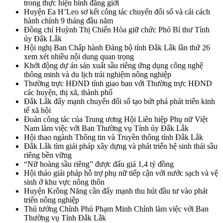
trong thực hiện bình đẳng giới
Huyện Ea H’Leo sơ kết công tác chuyển đổi số và cải cách
hành chính 9 tháng đầu năm
Đồng chí Huỳnh Thị Chiến Hòa giữ chức Phó Bí thư Tỉnh
ủy Đắk Lắk
Hội nghị Ban Chấp hành Đảng bộ tỉnh Đắk Lắk lần thứ 26
xem xét nhiều nội dung quan trọng
Khởi động dự án sản xuất sầu riêng ứng dụng công nghệ
thông minh và du lịch trải nghiệm nông nghiệp
Thường trực HĐND tỉnh giao ban với Thường trực HĐND
các huyện, thị xã, thành phố
Đắk Lắk đẩy mạnh chuyển đổi số tạo bứt phá phát triển kinh
tế xã hội
Đoàn công tác của Trung ương Hội Liên hiệp Phụ nữ Việt
Nam làm việc với Ban Thường vụ Tỉnh ủy Đắk Lắk
Hội thao ngành Thông tin và Truyền thông tỉnh Đắk Lắk
Đắk Lắk tìm giải pháp xây dựng và phát triển hệ sinh thái sầu
riêng bền vững
“Nữ hoàng sầu riêng” được đấu giá 1,4 tỷ đồng
Hội thảo giải pháp hỗ trợ phụ nữ tiếp cận với nước sạch và vệ
sinh ở khu vực nông thôn
Huyện Krông Năng cần đẩy mạnh thu hút đầu tư vào phát
triển nông nghiệp
Thủ tướng Chính Phủ Phạm Minh Chính làm việc với Ban
Thường vụ Tỉnh Đắk Lắk