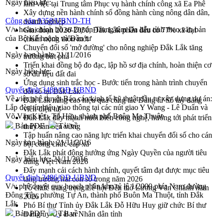
Ngày hiệu lực:
làm việc tại Trung tâm Phục vụ hành chính công xã Ea Phê
Xây dựng nền hành chính số đồng hành cùng nông dân dân,
Công văn 9358/UBND-TH
doanh nghiệp
V/v hoàn chỉnh hồ sơ Dự án Trung tâm Da liễu tỉnh theo văn bản
Giai đoạn 2026-2030, Đắk Lắk phấn đấu có 77% xã đạt
của Bộ Kế hoạch và Đầu tư
chuẩn nông thôn mới
Chuyển đổi số 'mở đường' cho nông nghiệp Đắk Lắk tăng
Ngày ban hành:
21/11/2016
trưởng bứt phá
Triển khai đồng bộ đo đạc, lập hồ sơ địa chính, hoàn thiện cơ
Ngày hiệu lực:
sở dữ liệu đất đai
Ứng dụng sinh trắc học - Bước tiến trong hành trình chuyển
Quyết định 3488/QĐ-UBND
đổi số tại Đắk Lắk
Về việc phê duyệt Báo cáo kinh tế kỹ thuật đầu tư xây dựng dự án:
Đắk Lắk nâng cao hiệu quả công tác Đảng từ Sổ tay đảng
Lắp đèn tín hiệu giao thông tại các nút giao Y Wang - Lê Duẩn và
viên điện tử
Võ Văn Kiệt - Tố Hữu, thành phố Buôn Ma Thuột
Đắk Lắk đẩy mạnh nuôi biển công nghệ, hướng tới phát triển
Bản PDF
Tải về
thủy sản bền vững
Tập huấn nâng cao năng lực triển khai chuyển đổi số cho cán
Ngày ban hành:
21/11/2016
bộ, công chức cấp xã
Đắk Lắk phát động hưởng ứng Ngày Quyền của người tiêu
Ngày hiệu lực:
21/11/2016
dùng Việt Nam 2026
Đẩy mạnh cải cách hành chính, quyết tâm đạt được mục tiêu
Quyết định 3486/QĐ-UBND
tăng trưởng hai con số trong năm 2026
V/v phê duyệt quy hoạch phân khu tỷ lệ 1/2000 phía Nam đường
Tổ chức trang trọng Lễ hội Đền thờ Lương Văn Chánh năm
Đông Tây, phường Tự An, thành phố Buôn Ma Thuột, tỉnh Đắk
2026
Lắk
Phó Bí thư Tỉnh ủy Đắk Lắk Đỗ Hữu Huy giữ chức Bí thư
Bản PDF
Tải về
Đảng ủy Ủy Ban Nhân dân tỉnh