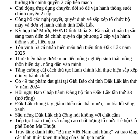
hướng tới chính quyền 2 cấp liền mạch
Chủ động ứng dụng chuyển đổi số để vận hành thông suốt
chính quyền 2 cấp
Công bố các nghị quyết, quyết định về sắp xếp tổ chức bộ
máy và đơn vị hành chính tỉnh Đắk Lắk
Kỳ họp thứ Mười, HĐND tỉnh khóa X: Rà soát, chuẩn bị sẵn
sàng toàn diện để chính quyền địa phương 2 cấp vận hành
thông suốt, hiệu quả
Tôn vinh 53 cá nhân hiến máu tiêu biểu tỉnh Đắk Lắk năm
2025
Thực hiện bằng được mục tiêu nông nghiệp sinh thái, nông
thôn hiện đại, nông dân văn minh
Tăng cường cải cách thủ tục hành chính khi thực hiện sắp xếp
đơn vị hành chính
Có 49 tác phẩm đạt giải tại Giải Báo chí tỉnh Đắk Lắk lần thứ
V năm 2024
Hội nghị Ban Chấp hành Đảng bộ tỉnh Đắk Lắk lần thứ 33
(mở rộng)
Đắk Lắk chung tay giảm thiểu rác thải nhựa, lan tỏa lối sống
xanh
Sầu riêng Đắk Lắk chủ động nói không với chất cấm
Tiếp tục hoàn thiện và nâng cao chất lượng tổ chức Lễ hội Cà
phê Buôn Ma Thuột
Truy tặng danh hiệu “Bà mẹ Việt Nam anh hùng” và trao tặng
các hình thức khen thưởng của Chủ tịch nước