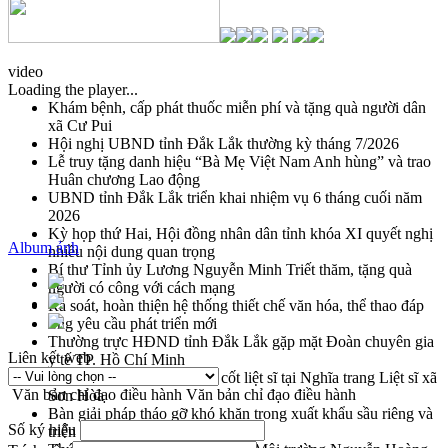
video
Loading the player...
Khám bệnh, cấp phát thuốc miễn phí và tặng quà người dân
xã Cư Pui
Hội nghị UBND tỉnh Đắk Lắk thường kỳ tháng 7/2026
Lễ truy tặng danh hiệu “Bà Mẹ Việt Nam Anh hùng” và trao
Huân chương Lao động
UBND tỉnh Đắk Lắk triển khai nhiệm vụ 6 tháng cuối năm
2026
Kỳ họp thứ Hai, Hội đồng nhân dân tỉnh khóa XI quyết nghị
Album ảnh
nhiều nội dung quan trọng
Bí thư Tỉnh ủy Lương Nguyễn Minh Triết thăm, tặng quà
người có công với cách mạng
Rà soát, hoàn thiện hệ thống thiết chế văn hóa, thể thao đáp
ứng yêu cầu phát triển mới
Thường trực HĐND tỉnh Đắk Lắk gặp mặt Đoàn chuyên gia
Liên kết web
y tế TP. Hồ Chí Minh
Lễ truy điệu và an táng hài cốt liệt sĩ tại Nghĩa trang Liệt sĩ xã
Văn bản chỉ đạo điều hành
Văn bản chỉ đạo điều hành
Sơn Hòa
Bàn giải pháp tháo gỡ khó khăn trong xuất khẩu sầu riêng và
Số ký hiệu
triển khai quy định EUDR