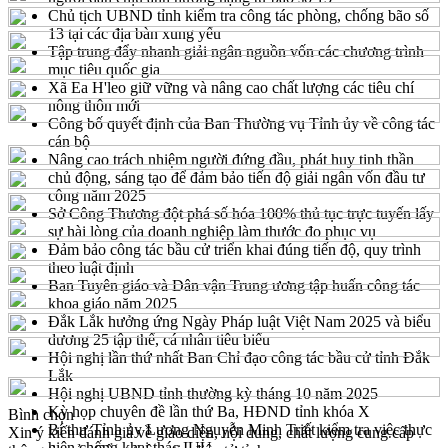
Chủ tịch UBND tỉnh kiểm tra công tác phòng, chống bão số
13 tại các địa bàn xung yếu
Tập trung đẩy nhanh giải ngân nguồn vốn các chương trình
mục tiêu quốc gia
Xã Ea H'leo giữ vững và nâng cao chất lượng các tiêu chí
nông thôn mới
Công bố quyết định của Ban Thường vụ Tỉnh ủy về công tác
cán bộ
Nâng cao trách nhiệm người đứng đầu, phát huy tinh thần
chủ động, sáng tạo để đảm bảo tiến độ giải ngân vốn đầu tư
công năm 2025
Sở Công Thương đột phá số hóa 100% thủ tục trực tuyến lấy
sự hài lòng của doanh nghiệp làm thước đo phục vụ
Đảm bảo công tác bầu cử triển khai đúng tiến độ, quy trình
theo luật định
Ban Tuyên giáo và Dân vận Trung ương tập huấn công tác
khoa giáo năm 2025
Đắk Lắk hưởng ứng Ngày Pháp luật Việt Nam 2025 và biểu
dương 25 tập thể, cá nhân tiêu biểu
Hội nghị lần thứ nhất Ban Chỉ đạo công tác bầu cử tỉnh Đắk
Lắk
Hội nghị UBND tỉnh thường kỳ tháng 10 năm 2025
Kỳ họp chuyên đề lần thứ Ba, HĐND tỉnh khóa X
Bình chọn
Bí thư Tỉnh ủy Lương Nguyễn Minh Triết kiểm tra việc thực
Xin ý kiến đánh giá về giao diện, nội dung, chất lượng cung cấp
hiện chống khai thác IUU