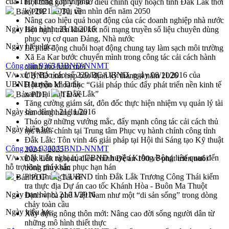
của Thủ tướng Chính phủ
Hội thảo góp ý hồ sơ điều chỉnh quy hoạch tỉnh Đắk Lắk thời
kỳ 2021-2030, tầm nhìn đến năm 2050
Bản PDF
Tải về
Nâng cao hiệu quả hoạt động của các doanh nghiệp nhà nước
Ngày ban hành:
21/11/2016
Hội nghị triển khai kết nối mạng truyền số liệu chuyên dùng
phục vụ cơ quan Đảng, Nhà nước
Ngày hiệu lực:
Lễ phát động chuỗi hoạt động chung tay làm sạch môi trường
Xã Ea Kar bước chuyển mình trong công tác cải cách hành
Công văn 9363/UBND-NNMT
chính mô hình mới
V/v xử lý Báo cáo số 220/BC-UBND, ngày 08/11/2016 của
UBND tỉnh họp báo định kỳ tháng 4 năm 2026
UBND huyện M' Đrắk
Hội thảo khoa học “Giải pháp thúc đẩy phát triển nền kinh tế
xanh tại tỉnh Đắk Lắk”
Bản PDF
Tải về
Tăng cường giám sát, đôn đốc thực hiện nhiệm vụ quản lý tài
Ngày ban hành:
21/11/2016
sản công hàng tuần
Tháo gỡ những vướng mắc, đẩy mạnh công tác cải cách thủ
Ngày hiệu lực:
tục hành chính tại Trung tâm Phục vụ hành chính công tỉnh
Đắk Lắk: Tôn vinh 46 giải pháp tại Hội thi Sáng tạo Kỹ thuật
Công văn 9362/UBND-NNMT
2024 - 2025
V/v xử lý kiến nghị của UBND huyện Krông Bông liên quan đến
Đắk Lắk rà soát, điều chỉnh Đề án 190 về phát triển nuôi
hỗ trợ kinh phí khắc phục hạn hán
trồng thủy sản
Phó Chủ tịch UBND tỉnh Đắk Lắk Trương Công Thái kiểm
Bản PDF
Tải về
tra thực địa Dự án cao tốc Khánh Hòa - Buôn Ma Thuột
Ngày ban hành:
21/11/2016
Định vị cà phê Việt Nam như một “di sản sống” trong dòng
chảy toàn cầu
Ngày hiệu lực:
Xây dựng nông thôn mới: Nâng cao đời sống người dân từ
những mô hình thiết thực