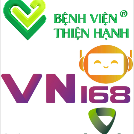
Xây dựng nông thôn mới: Nâng cao đời
sống người dân từ những mô hình thiết
thực
Quyết liệt tháo gỡ vướng mắc, đẩy
nhanh tiến độ các dự án trọng điểm
trong Khu kinh tế Nam Phú Yên
Hòn Yến phát triển du lịch gắn với bảo
tồn biển
Lấy ý kiến điều chỉnh Quy hoạch tỉnh
Đắk Lắk thời kỳ 2021-2030, tầm nhìn
đến năm 2050
Phát động chiến dịch 30 ngày đêm
giải phóng mặt bằng Tuyến đường bộ
ven biển
Đắk Lắk nỗ lực thúc đẩy tăng trưởng
kinh tế từ 10% trở lên trong Quý
II/2026
Đắk Lắk ký kết thỏa thuận hợp tác về
chuyển đổi số giai đoạn 2026 – 2030
với Tập đoàn Bưu chính Viễn thông
Việt Nam