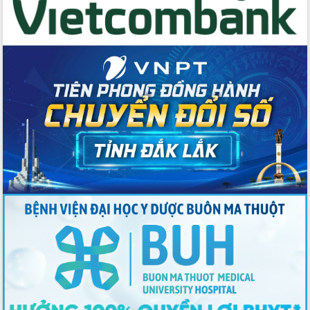
Thứ trưởng Bộ Y tế làm việc với tỉnh
Đắk Lắk về phát triển nhân lực y tế
cho trạm y tế cấp xã
Du lịch Đắk Lắk nâng tầm trải nghiệm
du khách thông qua Hệ thống cơ sở dữ
liệu và Bản đồ số
Tập huấn ứng dụng trí tuệ nhân tạo (AI)
trong thương mại điện tử năm 2026
Đoàn đại biểu Quốc hội tỉnh Đắk Lắk
trao đổi thông tin trước Kỳ họp thứ
nhất, Quốc hội khóa XVI
Quyết liệt cải cách hành chính, khơi
thông nguồn lực phát triển
Nâng cao hiệu lực, hiệu quả HĐND
tỉnh thông qua hiện đại hóa hành chính
Xã Ea Phê gắn cải cách hành chính với
chuyển đổi số
Phó Chủ tịch Thường trực UBND tỉnh
Hồ Thị Nguyên Thảo làm việc tại Trung
tâm Phục vụ hành chính công xã Ea
Phê