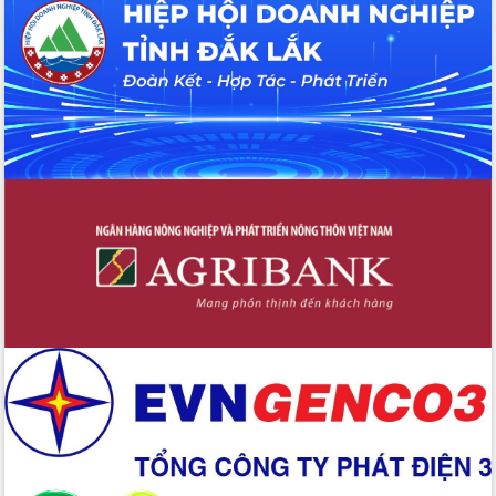
Hội thảo khoa học “Giải pháp thúc đẩy
phát triển nền kinh tế xanh tại tỉnh
Đắk Lắk”
Tăng cường giám sát, đôn đốc thực
hiện nhiệm vụ quản lý tài sản công
hàng tuần
Tháo gỡ những vướng mắc, đẩy mạnh
công tác cải cách thủ tục hành chính
tại Trung tâm Phục vụ hành chính
công tỉnh
Đắk Lắk: Tôn vinh 46 giải pháp tại Hội
thi Sáng tạo Kỹ thuật 2024 - 2025
Đắk Lắk rà soát, điều chỉnh Đề án 190
về phát triển nuôi trồng thủy sản
Phó Chủ tịch UBND tỉnh Đắk Lắk
Trương Công Thái kiểm tra thực địa
Dự án cao tốc Khánh Hòa - Buôn Ma
Thuột
Định vị cà phê Việt Nam như một “di
sản sống” trong dòng chảy toàn cầu