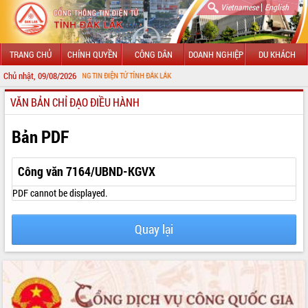
|
Vietnamese
English
TRANG CHỦ
CHÍNH QUYỀN
CÔNG DÂN
DOANH NGHIỆP
DU KHÁCH
Chủ nhật, 09/08/2026
ỚI CỔNG THÔNG TIN ĐIỆN TỬ TỈNH ĐẮK LẮK
VĂN BẢN CHỈ ĐẠO ĐIỀU HÀNH
GIỚI THIỆU
LÃNH ĐẠO UBND TỈNH
Bản PDF
TIN TỨC SỰ KIỆN
Công văn 7164/UBND-KGVX
SỞ, BAN, NGÀNH
PDF cannot be displayed.
UBND CÁC XÃ, PHƯỜNG
Quay lại
THÔNG TIN CHỈ ĐẠO ĐIỀU HÀNH
HỆ THỐNG VĂN BẢN
VĂN BẢN HĐND TỈNH