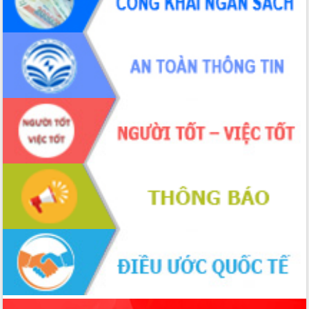
món ăn từ sầu riêng
Đắk Lắk công bố Quy hoạch và xúc
tiến đầu tư tỉnh
Ngành cá ngừ Đắk Lắk chủ động thích
ứng để giữ vững thị trường xuất khẩu
Diễn đàn Kinh tế tư nhân Việt Nam đột
phá cơ chế - Hợp tác công tư
Đề án 06 tạo bước ngoặt đột phá trong
cải cách hành chính tỉnh Đắk Lắk
Kết nối tour, đẩy mạnh chuyển đổi số
để phát triển du lịch Đắk Lắk
Khởi động Dự án Đầu tư xây dựng hạ
tầng kỹ thuật Cụm công nghiệp Tân
Tiến
Gặp mặt các cơ quan báo chí nhân Kỷ
niệm 101 năm Ngày Báo chí Cách
mạng Việt Nam
Đắk Lắk sơ kết 4 năm triển khai thực
hiện Đề án 06 của Chính phủ
Họp báo thông tin về Hội nghị Công bố