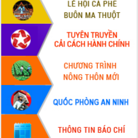
VIDEO
Không có file video nào để phát.
ALBUM ẢNH
LIÊN KẾT WEB