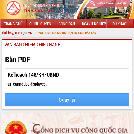
|
Vietnamese
English
TRANG CHỦ
CHÍNH QUYỀN
CÔNG DÂN
DOANH NGHIỆP
DU KHÁCH
Thứ bảy, 08/08/2026
CHÀO MỪNG ĐẾN VỚI CỔNG THÔNG TIN ĐIỆN TỬ TỈNH ĐẮK LẮK
VĂN BẢN CHỈ ĐẠO ĐIỀU HÀNH
GIỚI THIỆU
LÃNH ĐẠO UBND TỈNH
Bản PDF
TIN TỨC SỰ KIỆN
Kế hoạch 148/KH-UBND
SỞ, BAN, NGÀNH
PDF cannot be displayed.
UBND CÁC XÃ, PHƯỜNG
Quay lại
THÔNG TIN CHỈ ĐẠO ĐIỀU HÀNH
HỆ THỐNG VĂN BẢN
VĂN BẢN HĐND TỈNH