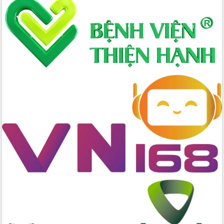
Lấy ý kiến điều chỉnh Quy hoạch tỉnh
Đắk Lắk thời kỳ 2021-2030, tầm nhìn
đến năm 2050
Phát động chiến dịch 30 ngày đêm
giải phóng mặt bằng Tuyến đường bộ
ven biển
Đắk Lắk nỗ lực thúc đẩy tăng trưởng
kinh tế từ 10% trở lên trong Quý
II/2026
Đắk Lắk ký kết thỏa thuận hợp tác về
chuyển đổi số giai đoạn 2026 – 2030
với Tập đoàn Bưu chính Viễn thông
Việt Nam
Thứ trưởng Bộ Y tế làm việc với tỉnh
Đắk Lắk về phát triển nhân lực y tế
cho trạm y tế cấp xã
Du lịch Đắk Lắk nâng tầm trải nghiệm
du khách thông qua Hệ thống cơ sở dữ
liệu và Bản đồ số
Tập huấn ứng dụng trí tuệ nhân tạo (AI)
trong thương mại điện tử năm 2026