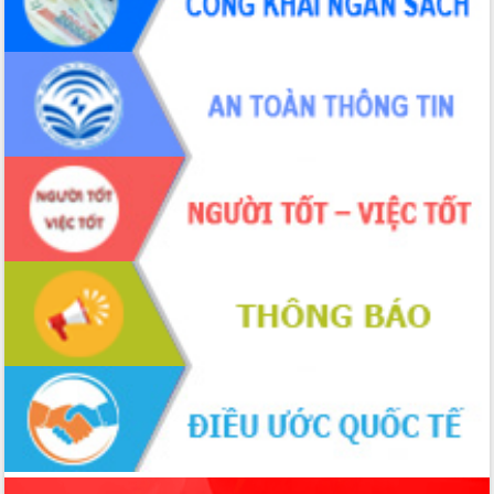
cải cách hành chính tỉnh Đắk Lắk
Kết nối tour, đẩy mạnh chuyển đổi số
để phát triển du lịch Đắk Lắk
Khởi động Dự án Đầu tư xây dựng hạ
tầng kỹ thuật Cụm công nghiệp Tân
Tiến
Gặp mặt các cơ quan báo chí nhân Kỷ
niệm 101 năm Ngày Báo chí Cách
mạng Việt Nam
Đắk Lắk sơ kết 4 năm triển khai thực
hiện Đề án 06 của Chính phủ
Họp báo thông tin về Hội nghị Công bố
Quy hoạch và Xúc tiến đầu tư tỉnh Đắk
Lắk
Khơi thông điểm nghẽn, đẩy nhanh
giải ngân vốn khắc phục thiên tai
HĐND tỉnh thông qua điều chỉnh Quy
hoạch tỉnh thời kỳ 2021-2030
Hội thảo góp ý hồ sơ điều chỉnh quy
hoạch tỉnh Đắk Lắk thời kỳ 2021-2030,