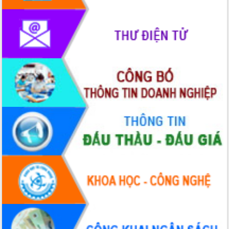
mặt Đoàn chuyên gia y tế TP. Hồ Chí
Minh
Lễ truy điệu và an táng hài cốt liệt sĩ
tại Nghĩa trang Liệt sĩ xã Sơn Hòa
Bàn giải pháp tháo gỡ khó khăn trong
xuất khẩu sầu riêng và triển khai quy
định EUDR
Thứ trưởng Bộ Nông nghiệp và Môi
trường Nguyễn Hoàng Hiệp khảo sát
vùng trồng và doanh nghiệp đóng gói
sầu riêng tại Đắk Lắk
Trình diễn nghệ thuật chế biến các
món ăn từ sầu riêng
Đắk Lắk công bố Quy hoạch và xúc
tiến đầu tư tỉnh
Ngành cá ngừ Đắk Lắk chủ động thích
ứng để giữ vững thị trường xuất khẩu
Diễn đàn Kinh tế tư nhân Việt Nam đột
phá cơ chế - Hợp tác công tư
Đề án 06 tạo bước ngoặt đột phá trong