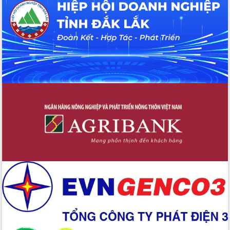
tại Trung tâm Phục vụ hành chính
công tỉnh
Đắk Lắk: Tôn vinh 46 giải pháp tại Hội
thi Sáng tạo Kỹ thuật 2024 - 2025
Đắk Lắk rà soát, điều chỉnh Đề án 190
về phát triển nuôi trồng thủy sản
Phó Chủ tịch UBND tỉnh Đắk Lắk
Trương Công Thái kiểm tra thực địa
Dự án cao tốc Khánh Hòa - Buôn Ma
Thuột
Định vị cà phê Việt Nam như một “di
sản sống” trong dòng chảy toàn cầu
Xây dựng nông thôn mới: Nâng cao đời
sống người dân từ những mô hình thiết
thực
Quyết liệt tháo gỡ vướng mắc, đẩy
nhanh tiến độ các dự án trọng điểm
trong Khu kinh tế Nam Phú Yên
Hòn Yến phát triển du lịch gắn với bảo
tồn biển