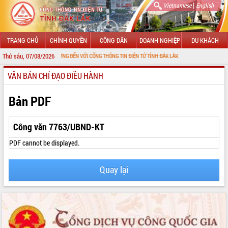
|
Vietnamese
English
TRANG CHỦ
CHÍNH QUYỀN
CÔNG DÂN
DOANH NGHIỆP
DU KHÁCH
Thứ sáu, 07/08/2026
CHÀO MỪNG ĐẾN VỚI CỔNG THÔNG TIN ĐIỆN TỬ TỈNH ĐẮK LẮK
VĂN BẢN CHỈ ĐẠO ĐIỀU HÀNH
GIỚI THIỆU
LÃNH ĐẠO UBND TỈNH
Bản PDF
TIN TỨC SỰ KIỆN
Công văn 7763/UBND-KT
SỞ, BAN, NGÀNH
PDF cannot be displayed.
UBND CÁC XÃ, PHƯỜNG
Quay lại
THÔNG TIN CHỈ ĐẠO ĐIỀU HÀNH
HỆ THỐNG VĂN BẢN
VĂN BẢN HĐND TỈNH