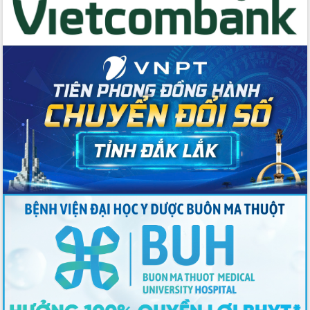
Đoàn đại biểu Quốc hội tỉnh Đắk Lắk
trao đổi thông tin trước Kỳ họp thứ
nhất, Quốc hội khóa XVI
Quyết liệt cải cách hành chính, khơi
thông nguồn lực phát triển
Nâng cao hiệu lực, hiệu quả HĐND
tỉnh thông qua hiện đại hóa hành chính
Xã Ea Phê gắn cải cách hành chính với
chuyển đổi số
Phó Chủ tịch Thường trực UBND tỉnh
Hồ Thị Nguyên Thảo làm việc tại Trung
tâm Phục vụ hành chính công xã Ea
Phê
Xây dựng nền hành chính số đồng
hành cùng nông dân dân, doanh nghiệp
Giai đoạn 2026-2030, Đắk Lắk phấn
đấu có 77% xã đạt chuẩn nông thôn
mới
Chuyển đổi số 'mở đường' cho nông
nghiệp Đắk Lắk tăng trưởng bứt phá