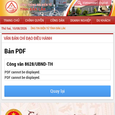
|
Vietnamese
English
TRANG CHỦ
CHÍNH QUYỀN
CÔNG DÂN
DOANH NGHIỆP
DU KHÁCH
Thứ hai, 10/08/2026
 VỚI CỔNG THÔNG TIN ĐIỆN TỬ TỈNH ĐẮK LẮK
VĂN BẢN CHỈ ĐẠO ĐIỀU HÀNH
GIỚI THIỆU
LÃNH ĐẠO UBND TỈNH
Bản PDF
TIN TỨC SỰ KIỆN
Công văn 8628/UBND-TH
SỞ, BAN, NGÀNH
PDF cannot be displayed.
PDF cannot be displayed.
UBND CÁC XÃ, PHƯỜNG
Quay lại
THÔNG TIN CHỈ ĐẠO ĐIỀU HÀNH
HỆ THỐNG VĂN BẢN
VĂN BẢN HĐND TỈNH