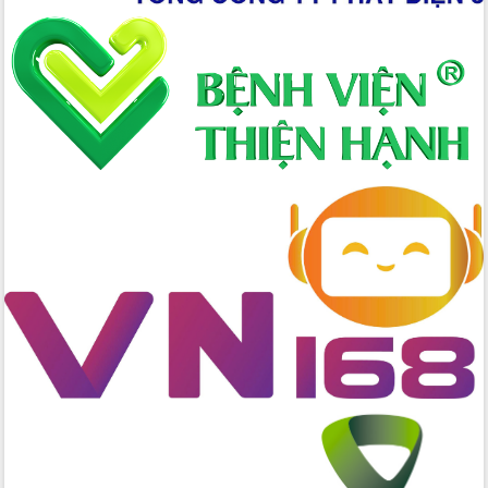
nhanh tiến độ các dự án trọng điểm
trong Khu kinh tế Nam Phú Yên
Hòn Yến phát triển du lịch gắn với bảo
tồn biển
Lấy ý kiến điều chỉnh Quy hoạch tỉnh
Đắk Lắk thời kỳ 2021-2030, tầm nhìn
đến năm 2050
Phát động chiến dịch 30 ngày đêm
giải phóng mặt bằng Tuyến đường bộ
ven biển
Đắk Lắk nỗ lực thúc đẩy tăng trưởng
kinh tế từ 10% trở lên trong Quý
II/2026
Đắk Lắk ký kết thỏa thuận hợp tác về
chuyển đổi số giai đoạn 2026 – 2030
với Tập đoàn Bưu chính Viễn thông
Việt Nam
Thứ trưởng Bộ Y tế làm việc với tỉnh
Đắk Lắk về phát triển nhân lực y tế
cho trạm y tế cấp xã
Du lịch Đắk Lắk nâng tầm trải nghiệm