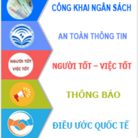
ứng để giữ vững thị trường xuất khẩu
Diễn đàn Kinh tế tư nhân Việt Nam đột
phá cơ chế - Hợp tác công tư
Đề án 06 tạo bước ngoặt đột phá trong
cải cách hành chính tỉnh Đắk Lắk
Kết nối tour, đẩy mạnh chuyển đổi số
để phát triển du lịch Đắk Lắk
Khởi động Dự án Đầu tư xây dựng hạ
tầng kỹ thuật Cụm công nghiệp Tân
Tiến
Gặp mặt các cơ quan báo chí nhân Kỷ
niệm 101 năm Ngày Báo chí Cách
mạng Việt Nam
Đắk Lắk sơ kết 4 năm triển khai thực
hiện Đề án 06 của Chính phủ
Họp báo thông tin về Hội nghị Công bố
Quy hoạch và Xúc tiến đầu tư tỉnh Đắk
Lắk
Khơi thông điểm nghẽn, đẩy nhanh
giải ngân vốn khắc phục thiên tai