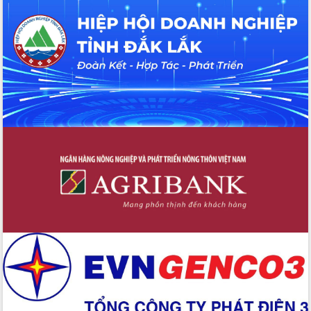
hiện nhiệm vụ quản lý tài sản công
hàng tuần
Tháo gỡ những vướng mắc, đẩy mạnh
công tác cải cách thủ tục hành chính
tại Trung tâm Phục vụ hành chính
công tỉnh
Đắk Lắk: Tôn vinh 46 giải pháp tại Hội
thi Sáng tạo Kỹ thuật 2024 - 2025
Đắk Lắk rà soát, điều chỉnh Đề án 190
về phát triển nuôi trồng thủy sản
Phó Chủ tịch UBND tỉnh Đắk Lắk
Trương Công Thái kiểm tra thực địa
Dự án cao tốc Khánh Hòa - Buôn Ma
Thuột
Định vị cà phê Việt Nam như một “di
sản sống” trong dòng chảy toàn cầu
Xây dựng nông thôn mới: Nâng cao đời
sống người dân từ những mô hình thiết
thực
Quyết liệt tháo gỡ vướng mắc, đẩy