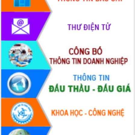
Rà soát, hoàn thiện hệ thống thiết chế
văn hóa, thể thao đáp ứng yêu cầu
phát triển mới
Thường trực HĐND tỉnh Đắk Lắk gặp
mặt Đoàn chuyên gia y tế TP. Hồ Chí
Minh
Lễ truy điệu và an táng hài cốt liệt sĩ
tại Nghĩa trang Liệt sĩ xã Sơn Hòa
Bàn giải pháp tháo gỡ khó khăn trong
xuất khẩu sầu riêng và triển khai quy
định EUDR
Thứ trưởng Bộ Nông nghiệp và Môi
trường Nguyễn Hoàng Hiệp khảo sát
vùng trồng và doanh nghiệp đóng gói
sầu riêng tại Đắk Lắk
Trình diễn nghệ thuật chế biến các
món ăn từ sầu riêng
Đắk Lắk công bố Quy hoạch và xúc
tiến đầu tư tỉnh
Ngành cá ngừ Đắk Lắk chủ động thích