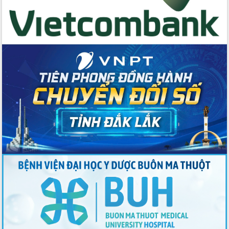
du khách thông qua Hệ thống cơ sở dữ
liệu và Bản đồ số
Tập huấn ứng dụng trí tuệ nhân tạo (AI)
trong thương mại điện tử năm 2026
Đoàn đại biểu Quốc hội tỉnh Đắk Lắk
trao đổi thông tin trước Kỳ họp thứ
nhất, Quốc hội khóa XVI
Quyết liệt cải cách hành chính, khơi
thông nguồn lực phát triển
Nâng cao hiệu lực, hiệu quả HĐND
tỉnh thông qua hiện đại hóa hành chính
Xã Ea Phê gắn cải cách hành chính với
chuyển đổi số
Phó Chủ tịch Thường trực UBND tỉnh
Hồ Thị Nguyên Thảo làm việc tại Trung
tâm Phục vụ hành chính công xã Ea
Phê
Xây dựng nền hành chính số đồng
hành cùng nông dân dân, doanh nghiệp
Giai đoạn 2026-2030, Đắk Lắk phấn