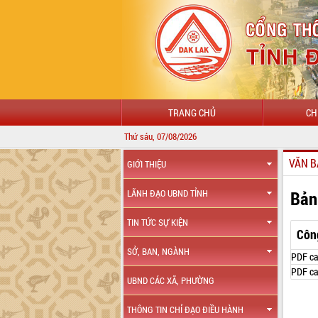
TRANG CHỦ
CH
Thứ sáu, 07/08/2026
VĂN B
GIỚI THIỆU
Bản
LÃNH ĐẠO UBND TỈNH
TIN TỨC SỰ KIỆN
Côn
SỞ, BAN, NGÀNH
PDF ca
PDF ca
UBND CÁC XÃ, PHƯỜNG
THÔNG TIN CHỈ ĐẠO ĐIỀU HÀNH