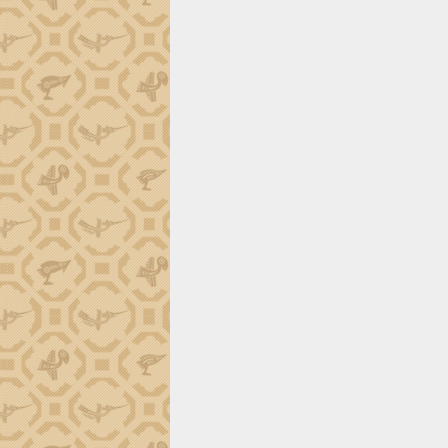
Trình diễn nghệ thuật chế biến các
món ăn từ sầu riêng
Đắk Lắk công bố Quy hoạch và xúc
tiến đầu tư tỉnh
Ngành cá ngừ Đắk Lắk chủ động thích
ứng để giữ vững thị trường xuất khẩu
Diễn đàn Kinh tế tư nhân Việt Nam đột
phá cơ chế - Hợp tác công tư
Đề án 06 tạo bước ngoặt đột phá trong
cải cách hành chính tỉnh Đắk Lắk
Kết nối tour, đẩy mạnh chuyển đổi số
để phát triển du lịch Đắk Lắk
Khởi động Dự án Đầu tư xây dựng hạ
tầng kỹ thuật Cụm công nghiệp Tân
Tiến
Gặp mặt các cơ quan báo chí nhân Kỷ
niệm 101 năm Ngày Báo chí Cách
mạng Việt Nam
Đắk Lắk sơ kết 4 năm triển khai thực
hiện Đề án 06 của Chính phủ