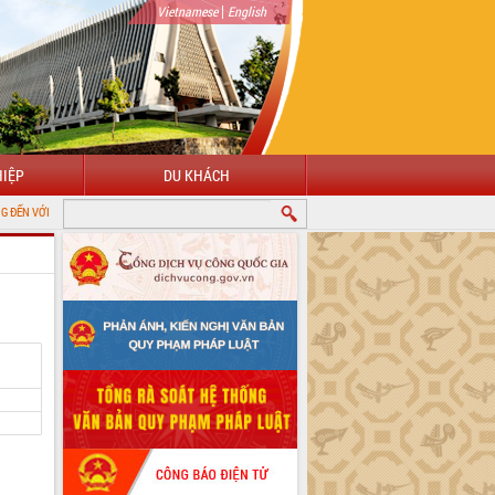
|
Vietnamese
English
IỆP
DU KHÁCH
NG THÔNG TIN ĐIỆN TỬ TỈNH ĐẮK LẮK