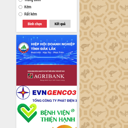
Kém
Rất kém
Bình chọn
Kết quả