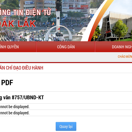
ÍNH QUYỀN
CÔNG DÂN
DOANH NGH
CHÀO MỪNG ĐẾN VỚI CỔ
ẢN CHỈ ĐẠO ĐIỀU HÀNH
 PDF
g văn 8757/UBND-KT
nnot be displayed.
nnot be displayed.
Quay lại