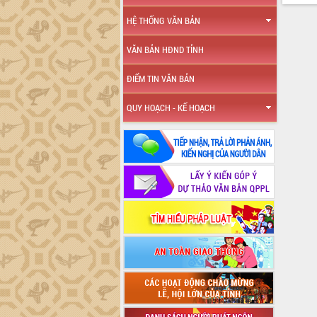
HỆ THỐNG VĂN BẢN
VĂN BẢN HĐND TỈNH
ĐIỂM TIN VĂN BẢN
QUY HOẠCH - KẾ HOẠCH