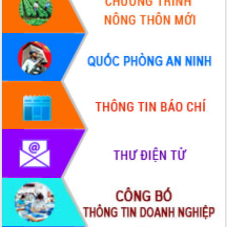
Quy hoạch và Xúc tiến đầu tư tỉnh Đắk
Lắk
Khơi thông điểm nghẽn, đẩy nhanh
giải ngân vốn khắc phục thiên tai
HĐND tỉnh thông qua điều chỉnh Quy
hoạch tỉnh thời kỳ 2021-2030
Hội thảo góp ý hồ sơ điều chỉnh quy
hoạch tỉnh Đắk Lắk thời kỳ 2021-2030,
tầm nhìn đến năm 2050
Nâng cao hiệu quả hoạt động của các
doanh nghiệp nhà nước
Hội nghị triển khai kết nối mạng
truyền số liệu chuyên dùng phục vụ cơ
quan Đảng, Nhà nước
Lễ phát động chuỗi hoạt động chung
tay làm sạch môi trường
Xã Ea Kar bước chuyển mình trong
công tác cải cách hành chính mô hình
mới
UBND tỉnh họp báo định kỳ tháng 4
năm 2026