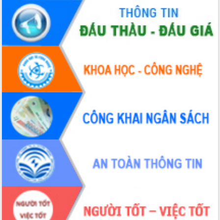
Hội thảo khoa học “Giải pháp thúc đẩy
phát triển nền kinh tế xanh tại tỉnh
Đắk Lắk”
Tăng cường giám sát, đôn đốc thực
hiện nhiệm vụ quản lý tài sản công
hàng tuần
Tháo gỡ những vướng mắc, đẩy mạnh
công tác cải cách thủ tục hành chính
tại Trung tâm Phục vụ hành chính
công tỉnh
Đắk Lắk: Tôn vinh 46 giải pháp tại Hội
thi Sáng tạo Kỹ thuật 2024 - 2025
Đắk Lắk rà soát, điều chỉnh Đề án 190
về phát triển nuôi trồng thủy sản
Phó Chủ tịch UBND tỉnh Đắk Lắk
Trương Công Thái kiểm tra thực địa
Dự án cao tốc Khánh Hòa - Buôn Ma
Thuột
Định vị cà phê Việt Nam như một “di
sản sống” trong dòng chảy toàn cầu