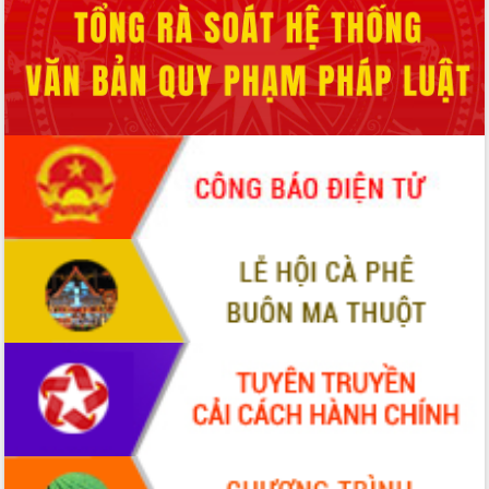
món ăn từ sầu riêng
Đắk Lắk công bố Quy hoạch và xúc
tiến đầu tư tỉnh
Ngành cá ngừ Đắk Lắk chủ động thích
ứng để giữ vững thị trường xuất khẩu
Diễn đàn Kinh tế tư nhân Việt Nam đột
phá cơ chế - Hợp tác công tư
Đề án 06 tạo bước ngoặt đột phá trong
cải cách hành chính tỉnh Đắk Lắk
Kết nối tour, đẩy mạnh chuyển đổi số
để phát triển du lịch Đắk Lắk
Khởi động Dự án Đầu tư xây dựng hạ
tầng kỹ thuật Cụm công nghiệp Tân
Tiến
Gặp mặt các cơ quan báo chí nhân Kỷ
niệm 101 năm Ngày Báo chí Cách
mạng Việt Nam
Đắk Lắk sơ kết 4 năm triển khai thực
hiện Đề án 06 của Chính phủ
Họp báo thông tin về Hội nghị Công bố