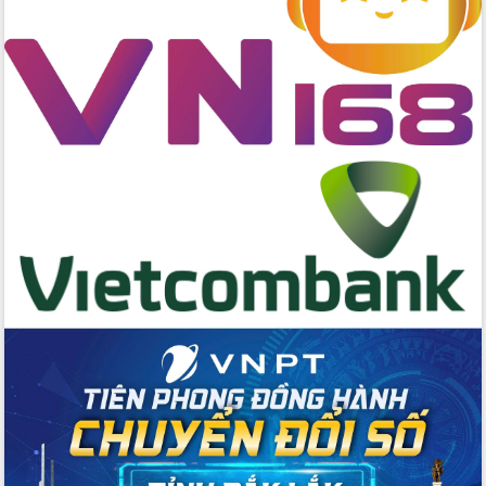
cấp xã
Đắk Lắk phát động hưởng ứng Ngày
Quyền của người tiêu dùng Việt Nam
2026
Đẩy mạnh cải cách hành chính, quyết
tâm đạt được mục tiêu tăng trưởng
hai con số trong năm 2026
Tổ chức trang trọng Lễ hội Đền thờ
Lương Văn Chánh năm 2026
Phó Bí thư Tỉnh ủy Đắk Lắk Đỗ Hữu
Huy giữ chức Bí thư Đảng ủy Ủy Ban
Nhân dân tỉnh
Bệnh án điện tử thúc đẩy chuyển đổi
số y tế tại Đắk Lắk
Chuyển đổi số thư viện: Mở rộng
không gian tri thức trong thời đại số
Đánh giá, rút kinh nghiệm công tác tổ
chức diễn tập trước ngày bầu cử
Chương trình “Gặp gỡ hữu nghị –
Friendship Meeting New Year 2026”