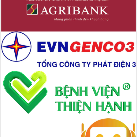
Xây dựng nền hành chính số đồng
hành cùng nông dân dân, doanh nghiệp
Giai đoạn 2026-2030, Đắk Lắk phấn
đấu có 77% xã đạt chuẩn nông thôn
mới
Chuyển đổi số 'mở đường' cho nông
nghiệp Đắk Lắk tăng trưởng bứt phá
Triển khai đồng bộ đo đạc, lập hồ sơ
địa chính, hoàn thiện cơ sở dữ liệu đất
đai
Ứng dụng sinh trắc học - Bước tiến
trong hành trình chuyển đổi số tại Đắk
Lắk
Đắk Lắk nâng cao hiệu quả công tác
Đảng từ Sổ tay đảng viên điện tử
Đắk Lắk đẩy mạnh nuôi biển công
nghệ, hướng tới phát triển thủy sản
bền vững
Tập huấn nâng cao năng lực triển khai
chuyển đổi số cho cán bộ, công chức