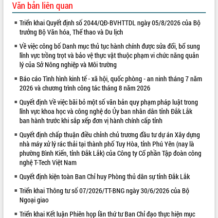
Văn bản liên quan
VIDEO
Triển khai Quyết định số 2044/QĐ-BVHTTDL ngày 05/8/2026 của Bộ
trưởng Bộ Văn hóa, Thể thao và Du lịch
Về việc công bố Danh mục thủ tục hành chính được sửa đổi, bổ sung
lĩnh vực trồng trọt và bảo vệ thực vật thuộc phạm vi chức năng quản
lý của Sở Nông nghiệp và Môi trường
Báo cáo Tình hình kinh tế - xã hội, quốc phòng - an ninh tháng 7 năm
2026 và chương trình công tác tháng 8 năm 2026
Quyết định Về việc bãi bỏ một số văn bản quy phạm pháp luật trong
Khám bệnh, cấp phát thuốc miễn phí
lĩnh vực khoa học và công nghệ do Ủy ban nhân dân tỉnh Đắk Lắk
và tặng quà người dân xã Cư Pui
ban hành trước khi sắp xếp đơn vị hành chính cấp tỉnh
Hội nghị UBND tỉnh Đắk Lắk thường kỳ
Quyết định chấp thuận điều chỉnh chủ trương đầu tư dự án Xây dựng
tháng 7/2026
nhà máy xử lý rác thải tại thành phố Tuy Hòa, tỉnh Phú Yên (nay là
phường Bình Kiến, tỉnh Đắk Lắk) của Công ty Cổ phần Tập đoàn công
Lễ truy tặng danh hiệu “Bà Mẹ Việt
nghệ T-Tech Việt Nam
Nam Anh hùng” và trao Huân chương
Lao động
Quyết định kiện toàn Ban Chỉ huy Phòng thủ dân sự tỉnh Đắk Lắk
ALBUM ẢNH
UBND tỉnh Đắk Lắk triển khai nhiệm
Triển khai Thông tư số 07/2026/TT-BNG ngày 30/6/2026 của Bộ
vụ 6 tháng cuối năm 2026
Ngoại giao
Kỳ họp thứ Hai, Hội đồng nhân dân
Triển khai Kết luận Phiên họp lần thứ tư Ban Chỉ đạo thực hiện mục
tỉnh khóa XI quyết nghị nhiều nội dung