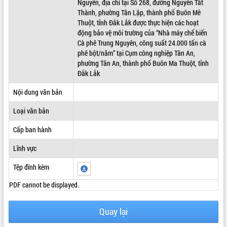
Nguyên, địa chỉ tại Số 268, đường Nguyễn Tất
Thành, phường Tân Lập, thành phố Buôn Mê
ĐIỂM TIN VĂN BẢN
Thuột, tỉnh Đắk Lắk được thực hiện các hoạt
động bảo vệ môi trường của “Nhà máy chế biến
QUY HOẠCH - KẾ HOẠCH
Cà phê Trung Nguyên, công suất 24.000 tấn cà
phê bột/năm” tại Cụm công nghiệp Tân An,
phường Tân An, thành phố Buôn Ma Thuột, tỉnh
Đắk Lắk
Nội dung văn bản
Loại văn bản
Cấp ban hành
Lĩnh vực
Tệp đính kèm
PDF cannot be displayed.
Quay lại