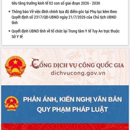
tiêu tăng trưởng kinh tế 02 con số giai đoạn 2026 - 2030
quan trọng
Thông báo Về việc đính chính tọa độ điểm góc tại Phụ lục kèm theo
Bí thư Tỉnh ủy Lương Nguyễn Minh
Quyết định số 2317/QĐ-UBND ngày 21/7/2026 của Chủ tịch UBND
Triết thăm, tặng quà người có công với
tỉnh
cách mạng
Quyết định UBND tỉnh về tổ chức lại Trung tâm Y tế Tuy An trực thuộc
Rà soát, hoàn thiện hệ thống thiết chế
Sở Y tế
văn hóa, thể thao đáp ứng yêu cầu
LIÊN KẾT WEB
phát triển mới
Thường trực HĐND tỉnh Đắk Lắk gặp
mặt Đoàn chuyên gia y tế TP. Hồ Chí
Minh
Lễ truy điệu và an táng hài cốt liệt sĩ
tại Nghĩa trang Liệt sĩ xã Sơn Hòa
Bàn giải pháp tháo gỡ khó khăn trong
xuất khẩu sầu riêng và triển khai quy
định EUDR
Thứ trưởng Bộ Nông nghiệp và Môi
trường Nguyễn Hoàng Hiệp khảo sát
vùng trồng và doanh nghiệp đóng gói
sầu riêng tại Đắk Lắk
Trình diễn nghệ thuật chế biến các