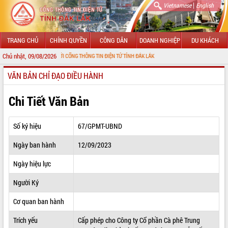
|
Vietnamese
English
TRANG CHỦ
CHÍNH QUYỀN
CÔNG DÂN
DOANH NGHIỆP
DU KHÁCH
Chủ nhật, 09/08/2026
MỪNG ĐẾN VỚI CỔNG THÔNG TIN ĐIỆN TỬ TỈNH ĐẮK LẮK
VĂN BẢN CHỈ ĐẠO ĐIỀU HÀNH
GIỚI THIỆU
LÃNH ĐẠO UBND TỈNH
Chi Tiết Văn Bản
TIN TỨC SỰ KIỆN
Số ký hiệu
67/GPMT-UBND
SỞ, BAN, NGÀNH
Ngày ban hành
12/09/2023
UBND CÁC XÃ, PHƯỜNG
Ngày hiệu lực
THÔNG TIN CHỈ ĐẠO ĐIỀU HÀNH
Người Ký
HỆ THỐNG VĂN BẢN
Cơ quan ban hành
Trích yếu
Cấp phép cho Công ty Cổ phần Cà phê Trung
VĂN BẢN HĐND TỈNH