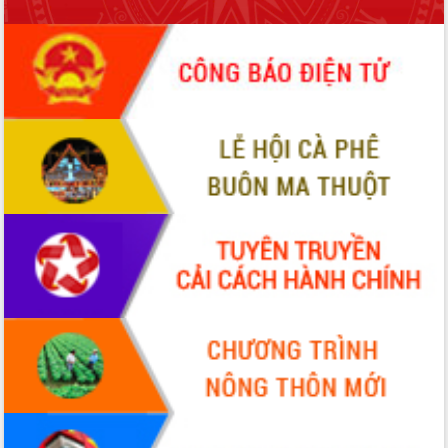
món ăn từ sầu riêng
Đắk Lắk công bố Quy hoạch và xúc
tiến đầu tư tỉnh
Ngành cá ngừ Đắk Lắk chủ động thích
ứng để giữ vững thị trường xuất khẩu
Diễn đàn Kinh tế tư nhân Việt Nam đột
phá cơ chế - Hợp tác công tư
Đề án 06 tạo bước ngoặt đột phá trong
cải cách hành chính tỉnh Đắk Lắk
Kết nối tour, đẩy mạnh chuyển đổi số
để phát triển du lịch Đắk Lắk
Khởi động Dự án Đầu tư xây dựng hạ
tầng kỹ thuật Cụm công nghiệp Tân
Tiến
Gặp mặt các cơ quan báo chí nhân Kỷ
niệm 101 năm Ngày Báo chí Cách
mạng Việt Nam
Đắk Lắk sơ kết 4 năm triển khai thực
hiện Đề án 06 của Chính phủ
Họp báo thông tin về Hội nghị Công bố