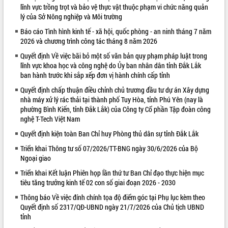
lĩnh vực trồng trọt và bảo vệ thực vật thuộc phạm vi chức năng quản
VIDEO
lý của Sở Nông nghiệp và Môi trường
Báo cáo Tình hình kinh tế - xã hội, quốc phòng - an ninh tháng 7 năm
2026 và chương trình công tác tháng 8 năm 2026
Quyết định Về việc bãi bỏ một số văn bản quy phạm pháp luật trong
lĩnh vực khoa học và công nghệ do Ủy ban nhân dân tỉnh Đắk Lắk
ban hành trước khi sắp xếp đơn vị hành chính cấp tỉnh
Quyết định chấp thuận điều chỉnh chủ trương đầu tư dự án Xây dựng
nhà máy xử lý rác thải tại thành phố Tuy Hòa, tỉnh Phú Yên (nay là
phường Bình Kiến, tỉnh Đắk Lắk) của Công ty Cổ phần Tập đoàn công
Khám bệnh, cấp phát thuốc miễn phí
nghệ T-Tech Việt Nam
và tặng quà người dân xã Cư Pui
Quyết định kiện toàn Ban Chỉ huy Phòng thủ dân sự tỉnh Đắk Lắk
Hội nghị UBND tỉnh Đắk Lắk thường kỳ
tháng 7/2026
Triển khai Thông tư số 07/2026/TT-BNG ngày 30/6/2026 của Bộ
Ngoại giao
Lễ truy tặng danh hiệu “Bà Mẹ Việt
Nam Anh hùng” và trao Huân chương
Triển khai Kết luận Phiên họp lần thứ tư Ban Chỉ đạo thực hiện mục
Lao động
tiêu tăng trưởng kinh tế 02 con số giai đoạn 2026 - 2030
ALBUM ẢNH
UBND tỉnh Đắk Lắk triển khai nhiệm
Thông báo Về việc đính chính tọa độ điểm góc tại Phụ lục kèm theo
vụ 6 tháng cuối năm 2026
Quyết định số 2317/QĐ-UBND ngày 21/7/2026 của Chủ tịch UBND
tỉnh
Kỳ họp thứ Hai, Hội đồng nhân dân
tỉnh khóa XI quyết nghị nhiều nội dung