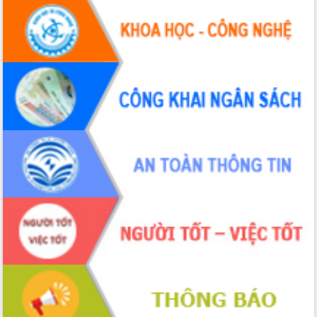
Hội thảo khoa học “Giải pháp thúc đẩy
phát triển nền kinh tế xanh tại tỉnh
Đắk Lắk”
Tăng cường giám sát, đôn đốc thực
hiện nhiệm vụ quản lý tài sản công
hàng tuần
Tháo gỡ những vướng mắc, đẩy mạnh
công tác cải cách thủ tục hành chính
tại Trung tâm Phục vụ hành chính
công tỉnh
Đắk Lắk: Tôn vinh 46 giải pháp tại Hội
thi Sáng tạo Kỹ thuật 2024 - 2025
Đắk Lắk rà soát, điều chỉnh Đề án 190
về phát triển nuôi trồng thủy sản
Phó Chủ tịch UBND tỉnh Đắk Lắk
Trương Công Thái kiểm tra thực địa
Dự án cao tốc Khánh Hòa - Buôn Ma
Thuột
Định vị cà phê Việt Nam như một “di
sản sống” trong dòng chảy toàn cầu