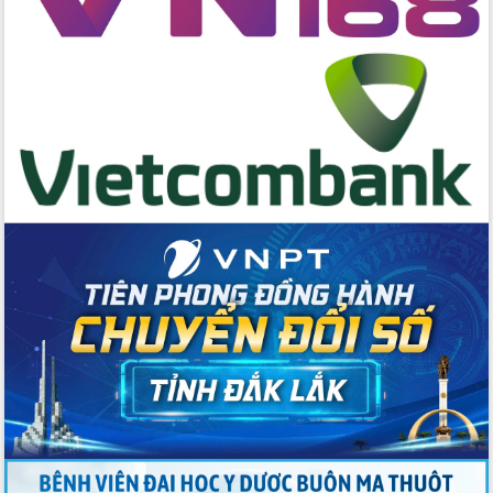
cấp xã
Đắk Lắk phát động hưởng ứng Ngày
Quyền của người tiêu dùng Việt Nam
2026
Đẩy mạnh cải cách hành chính, quyết
tâm đạt được mục tiêu tăng trưởng
hai con số trong năm 2026
Tổ chức trang trọng Lễ hội Đền thờ
Lương Văn Chánh năm 2026
Phó Bí thư Tỉnh ủy Đắk Lắk Đỗ Hữu
Huy giữ chức Bí thư Đảng ủy Ủy Ban
Nhân dân tỉnh
Bệnh án điện tử thúc đẩy chuyển đổi
số y tế tại Đắk Lắk
Chuyển đổi số thư viện: Mở rộng
không gian tri thức trong thời đại số
Đánh giá, rút kinh nghiệm công tác tổ
chức diễn tập trước ngày bầu cử
Chương trình “Gặp gỡ hữu nghị –
Friendship Meeting New Year 2026”