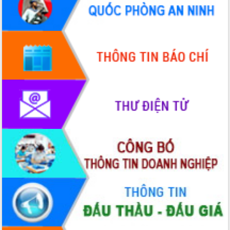
Quy hoạch và Xúc tiến đầu tư tỉnh Đắk
Lắk
Khơi thông điểm nghẽn, đẩy nhanh
giải ngân vốn khắc phục thiên tai
HĐND tỉnh thông qua điều chỉnh Quy
hoạch tỉnh thời kỳ 2021-2030
Hội thảo góp ý hồ sơ điều chỉnh quy
hoạch tỉnh Đắk Lắk thời kỳ 2021-2030,
tầm nhìn đến năm 2050
Nâng cao hiệu quả hoạt động của các
doanh nghiệp nhà nước
Hội nghị triển khai kết nối mạng
truyền số liệu chuyên dùng phục vụ cơ
quan Đảng, Nhà nước
Lễ phát động chuỗi hoạt động chung
tay làm sạch môi trường
Xã Ea Kar bước chuyển mình trong
công tác cải cách hành chính mô hình
mới
UBND tỉnh họp báo định kỳ tháng 4
năm 2026