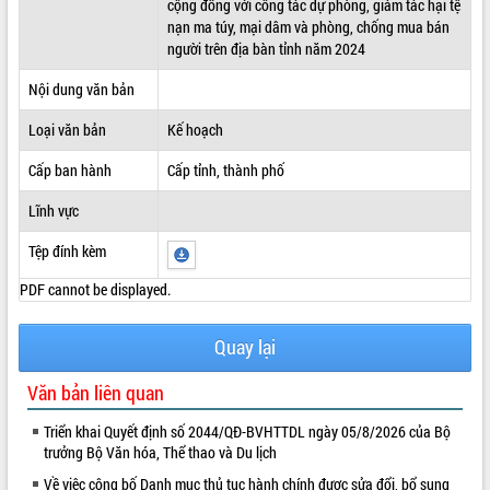
cộng đồng với công tác dự phòng, giảm tác hại tệ
nạn ma túy, mại dâm và phòng, chống mua bán
ĐIỂM TIN VĂN BẢN
người trên địa bàn tỉnh năm 2024
QUY HOẠCH - KẾ HOẠCH
Nội dung văn bản
Loại văn bản
Kế hoạch
Cấp ban hành
Cấp tỉnh, thành phố
Lĩnh vực
Tệp đính kèm
PDF cannot be displayed.
Quay lại
Văn bản liên quan
Triển khai Quyết định số 2044/QĐ-BVHTTDL ngày 05/8/2026 của Bộ
trưởng Bộ Văn hóa, Thể thao và Du lịch
Về việc công bố Danh mục thủ tục hành chính được sửa đổi, bổ sung