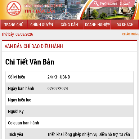
|
Vietnamese
English
TRANG CHỦ
CHÍNH QUYỀN
CÔNG DÂN
DOANH NGHIỆP
DU KHÁCH
Thứ bảy, 08/08/2026
CHÀO MỪNG ĐẾN VỚI CỔNG
VĂN BẢN CHỈ ĐẠO ĐIỀU HÀNH
GIỚI THIỆU
LÃNH ĐẠO UBND TỈNH
Chi Tiết Văn Bản
TIN TỨC SỰ KIỆN
Số ký hiệu
24/KH-UBND
SỞ, BAN, NGÀNH
Ngày ban hành
02/02/2024
UBND CÁC XÃ, PHƯỜNG
Ngày hiệu lực
THÔNG TIN CHỈ ĐẠO ĐIỀU HÀNH
Người Ký
HỆ THỐNG VĂN BẢN
Cơ quan ban hành
Trích yếu
Triển khai lồng ghép nhiệm vụ Điểm hỗ trợ, tư vấn
VĂN BẢN HĐND TỈNH