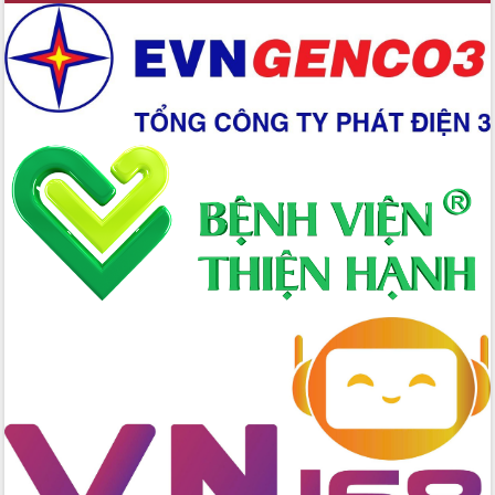
Xây dựng nền hành chính số đồng
hành cùng nông dân dân, doanh nghiệp
Giai đoạn 2026-2030, Đắk Lắk phấn
đấu có 77% xã đạt chuẩn nông thôn
mới
Chuyển đổi số 'mở đường' cho nông
nghiệp Đắk Lắk tăng trưởng bứt phá
Triển khai đồng bộ đo đạc, lập hồ sơ
địa chính, hoàn thiện cơ sở dữ liệu đất
đai
Ứng dụng sinh trắc học - Bước tiến
trong hành trình chuyển đổi số tại Đắk
Lắk
Đắk Lắk nâng cao hiệu quả công tác
Đảng từ Sổ tay đảng viên điện tử
Đắk Lắk đẩy mạnh nuôi biển công
nghệ, hướng tới phát triển thủy sản
bền vững
Tập huấn nâng cao năng lực triển khai
chuyển đổi số cho cán bộ, công chức