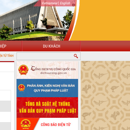
|
Vietnamese
English
IỆP
DU KHÁCH
K LẮK