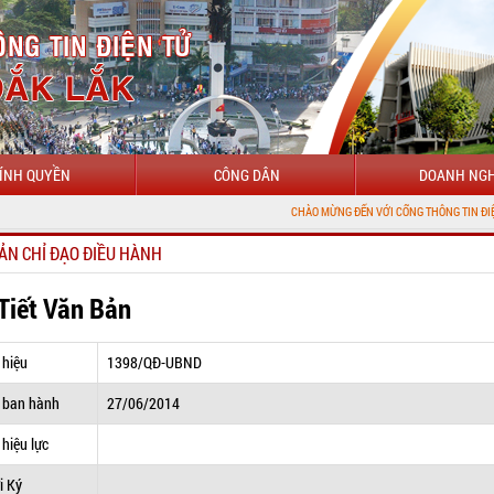
ÍNH QUYỀN
CÔNG DÂN
DOANH NGH
CHÀO MỪNG ĐẾN VỚI CỔNG THÔNG TIN ĐIỆN TỬ TỈNH ĐẮ
ẢN CHỈ ĐẠO ĐIỀU HÀNH
 Tiết Văn Bản
 hiệu
1398/QĐ-UBND
 ban hành
27/06/2014
hiệu lực
i Ký