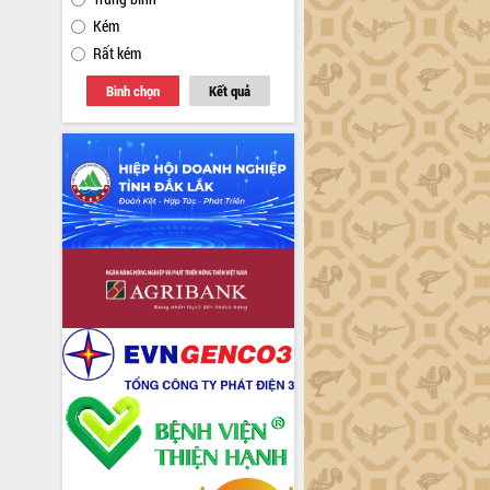
Kém
Rất kém
Bình chọn
Kết quả