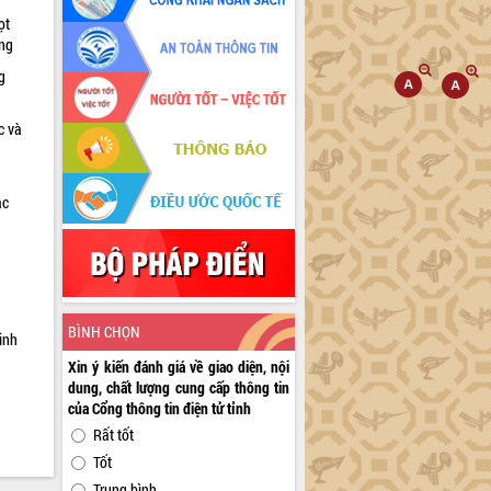
ọt
ờng
g
c và
ác
a
BÌNH CHỌN
inh
Xin ý kiến đánh giá về giao diện, nội
dung, chất lượng cung cấp thông tin
của Cổng thông tin điện tử tỉnh
Rất tốt
Tốt
Trung bình