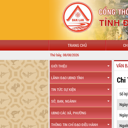
TRANG CHỦ
CH
Thứ bảy, 08/08/2026
VĂN B
GIỚI THIỆU
Chi
LÃNH ĐẠO UBND TỈNH
TIN TỨC SỰ KIỆN
Số ký
SỞ, BAN, NGÀNH
Ngày
UBND CÁC XÃ, PHƯỜNG
Ngày 
THÔNG TIN CHỈ ĐẠO ĐIỀU HÀNH
Ngườ