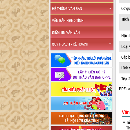
Cơ q
HỆ THỐNG VĂN BẢN
Trích
VĂN BẢN HĐND TỈNH
ĐIỂM TIN VĂN BẢN
Nội 
QUY HOẠCH - KẾ HOẠCH
Loại 
Cấp 
Lĩnh 
Tệp đ
PDF ca
Văn
Tr
Th