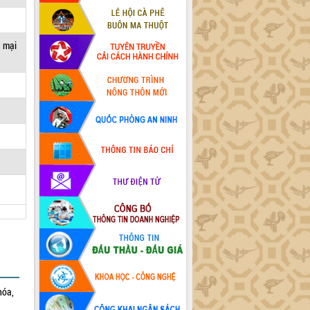
g mại
hóa,