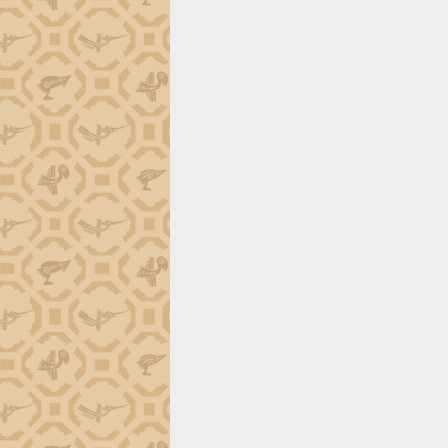
trường Nguyễn Hoàng Hiệp khảo sát
vùng trồng và doanh nghiệp đóng gói
sầu riêng tại Đắk Lắk
Trình diễn nghệ thuật chế biến các
món ăn từ sầu riêng
Đắk Lắk công bố Quy hoạch và xúc
tiến đầu tư tỉnh
Ngành cá ngừ Đắk Lắk chủ động thích
ứng để giữ vững thị trường xuất khẩu
Diễn đàn Kinh tế tư nhân Việt Nam đột
phá cơ chế - Hợp tác công tư
Đề án 06 tạo bước ngoặt đột phá trong
cải cách hành chính tỉnh Đắk Lắk
Kết nối tour, đẩy mạnh chuyển đổi số
để phát triển du lịch Đắk Lắk
Khởi động Dự án Đầu tư xây dựng hạ
tầng kỹ thuật Cụm công nghiệp Tân
Tiến
Gặp mặt các cơ quan báo chí nhân Kỷ
niệm 101 năm Ngày Báo chí Cách
mạng Việt Nam