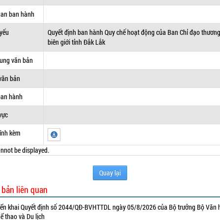
uan ban hành
 yếu
Quyết định ban hành Quy chế hoạt động của Ban Chỉ đạo thươn
biên giới tỉnh Đắk Lắk
dung văn bản
văn bản
ban hành
vực
ính kèm
nnot be displayed.
Quay lại
 bản liên quan
iển khai Quyết định số 2044/QĐ-BVHTTDL ngày 05/8/2026 của Bộ trưởng Bộ Văn 
ể thao và Du lịch