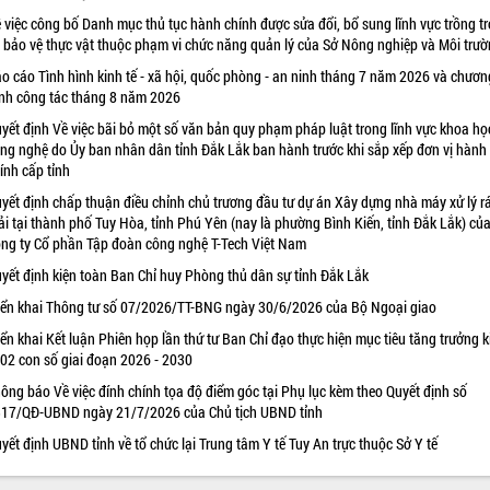
 việc công bố Danh mục thủ tục hành chính được sửa đổi, bổ sung lĩnh vực trồng tr
 bảo vệ thực vật thuộc phạm vi chức năng quản lý của Sở Nông nghiệp và Môi trư
o cáo Tình hình kinh tế - xã hội, quốc phòng - an ninh tháng 7 năm 2026 và chươn
ình công tác tháng 8 năm 2026
yết định Về việc bãi bỏ một số văn bản quy phạm pháp luật trong lĩnh vực khoa họ
ng nghệ do Ủy ban nhân dân tỉnh Đắk Lắk ban hành trước khi sắp xếp đơn vị hành
ính cấp tỉnh
yết định chấp thuận điều chỉnh chủ trương đầu tư dự án Xây dựng nhà máy xử lý r
ải tại thành phố Tuy Hòa, tỉnh Phú Yên (nay là phường Bình Kiến, tỉnh Đắk Lắk) củ
ng ty Cổ phần Tập đoàn công nghệ T-Tech Việt Nam
yết định kiện toàn Ban Chỉ huy Phòng thủ dân sự tỉnh Đắk Lắk
iển khai Thông tư số 07/2026/TT-BNG ngày 30/6/2026 của Bộ Ngoại giao
iển khai Kết luận Phiên họp lần thứ tư Ban Chỉ đạo thực hiện mục tiêu tăng trưởng k
 02 con số giai đoạn 2026 - 2030
ông báo Về việc đính chính tọa độ điểm góc tại Phụ lục kèm theo Quyết định số
17/QĐ-UBND ngày 21/7/2026 của Chủ tịch UBND tỉnh
yết định UBND tỉnh về tổ chức lại Trung tâm Y tế Tuy An trực thuộc Sở Y tế