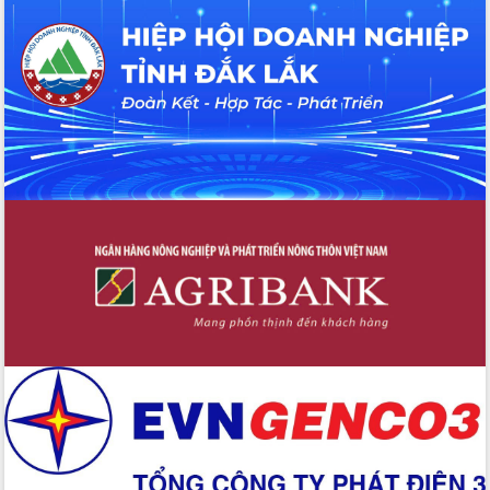
du khách thông qua Hệ thống cơ sở dữ
liệu và Bản đồ số
Tập huấn ứng dụng trí tuệ nhân tạo (AI)
trong thương mại điện tử năm 2026
Đoàn đại biểu Quốc hội tỉnh Đắk Lắk
trao đổi thông tin trước Kỳ họp thứ
nhất, Quốc hội khóa XVI
Quyết liệt cải cách hành chính, khơi
thông nguồn lực phát triển
Nâng cao hiệu lực, hiệu quả HĐND
tỉnh thông qua hiện đại hóa hành chính
Xã Ea Phê gắn cải cách hành chính với
chuyển đổi số
Phó Chủ tịch Thường trực UBND tỉnh
Hồ Thị Nguyên Thảo làm việc tại Trung
tâm Phục vụ hành chính công xã Ea
Phê
Xây dựng nền hành chính số đồng
hành cùng nông dân dân, doanh nghiệp
Giai đoạn 2026-2030, Đắk Lắk phấn