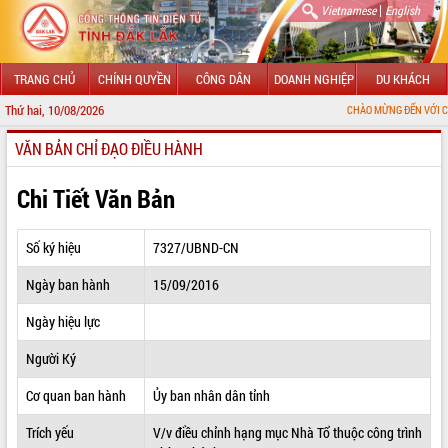
|
Vietnamese
English
TRANG CHỦ
CHÍNH QUYỀN
CÔNG DÂN
DOANH NGHIỆP
DU KHÁCH
Thứ hai, 10/08/2026
CHÀO MỪNG ĐẾN VỚI CỔNG THÔNG TI
VĂN BẢN CHỈ ĐẠO ĐIỀU HÀNH
GIỚI THIỆU
LÃNH ĐẠO UBND TỈNH
Chi Tiết Văn Bản
TIN TỨC SỰ KIỆN
Số ký hiệu
7327/UBND-CN
SỞ, BAN, NGÀNH
Ngày ban hành
15/09/2016
UBND CÁC XÃ, PHƯỜNG
Ngày hiệu lực
THÔNG TIN CHỈ ĐẠO ĐIỀU HÀNH
Người Ký
HỆ THỐNG VĂN BẢN
Cơ quan ban hành
Ủy ban nhân dân tỉnh
Trích yếu
V/v điều chỉnh hạng mục Nhà Tổ thuộc công trình
VĂN BẢN HĐND TỈNH