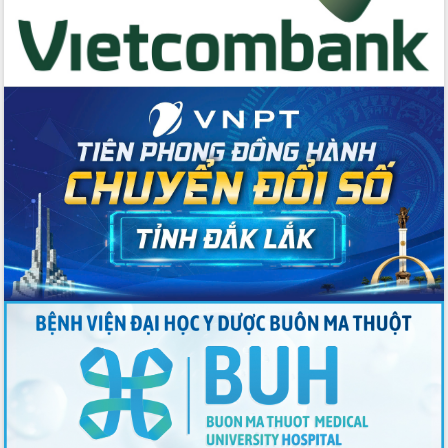
Đẩy mạnh cải cách hành chính, quyết
tâm đạt được mục tiêu tăng trưởng
hai con số trong năm 2026
Tổ chức trang trọng Lễ hội Đền thờ
Lương Văn Chánh năm 2026
Phó Bí thư Tỉnh ủy Đắk Lắk Đỗ Hữu
Huy giữ chức Bí thư Đảng ủy Ủy Ban
Nhân dân tỉnh
Bệnh án điện tử thúc đẩy chuyển đổi
số y tế tại Đắk Lắk
Chuyển đổi số thư viện: Mở rộng
không gian tri thức trong thời đại số
Đánh giá, rút kinh nghiệm công tác tổ
chức diễn tập trước ngày bầu cử
Chương trình “Gặp gỡ hữu nghị –
Friendship Meeting New Year 2026”
Bầu cử Quốc hội và HĐND: Cử tri Đắk
Lắk gửi gắm niềm tin, kỳ vọng vào lá
phiếu
Đắk Lắk sẵn sàng các điều kiện cho