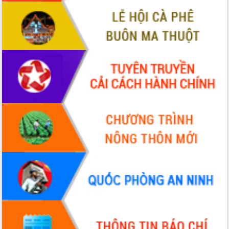
ứng để giữ vững thị trường xuất khẩu
Diễn đàn Kinh tế tư nhân Việt Nam đột
phá cơ chế - Hợp tác công tư
Đề án 06 tạo bước ngoặt đột phá trong
cải cách hành chính tỉnh Đắk Lắk
Kết nối tour, đẩy mạnh chuyển đổi số
để phát triển du lịch Đắk Lắk
Khởi động Dự án Đầu tư xây dựng hạ
tầng kỹ thuật Cụm công nghiệp Tân
Tiến
Gặp mặt các cơ quan báo chí nhân Kỷ
niệm 101 năm Ngày Báo chí Cách
mạng Việt Nam
Đắk Lắk sơ kết 4 năm triển khai thực
hiện Đề án 06 của Chính phủ
Họp báo thông tin về Hội nghị Công bố
Quy hoạch và Xúc tiến đầu tư tỉnh Đắk
Lắk
Khơi thông điểm nghẽn, đẩy nhanh
giải ngân vốn khắc phục thiên tai