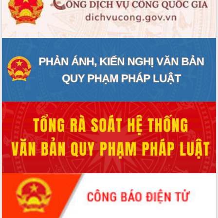
Rà soát, hoàn thiện hệ thống thiết chế
văn hóa, thể thao đáp ứng yêu cầu
phát triển mới
Thường trực HĐND tỉnh Đắk Lắk gặp
mặt Đoàn chuyên gia y tế TP. Hồ Chí
Minh
Lễ truy điệu và an táng hài cốt liệt sĩ
tại Nghĩa trang Liệt sĩ xã Sơn Hòa
Bàn giải pháp tháo gỡ khó khăn trong
xuất khẩu sầu riêng và triển khai quy
định EUDR
Thứ trưởng Bộ Nông nghiệp và Môi
trường Nguyễn Hoàng Hiệp khảo sát
vùng trồng và doanh nghiệp đóng gói
sầu riêng tại Đắk Lắk
Trình diễn nghệ thuật chế biến các
món ăn từ sầu riêng
Đắk Lắk công bố Quy hoạch và xúc
tiến đầu tư tỉnh
Ngành cá ngừ Đắk Lắk chủ động thích