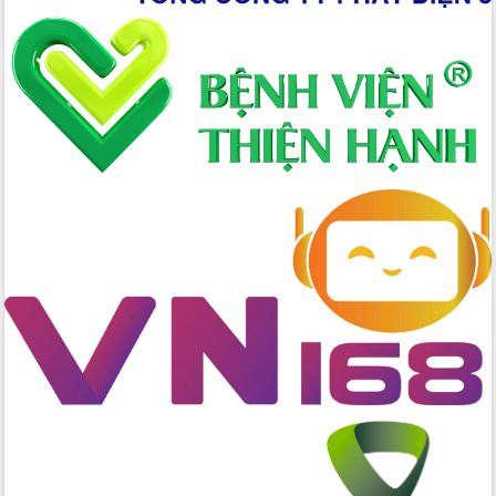
đấu có 77% xã đạt chuẩn nông thôn
mới
Chuyển đổi số 'mở đường' cho nông
nghiệp Đắk Lắk tăng trưởng bứt phá
Triển khai đồng bộ đo đạc, lập hồ sơ
địa chính, hoàn thiện cơ sở dữ liệu đất
đai
Ứng dụng sinh trắc học - Bước tiến
trong hành trình chuyển đổi số tại Đắk
Lắk
Đắk Lắk nâng cao hiệu quả công tác
Đảng từ Sổ tay đảng viên điện tử
Đắk Lắk đẩy mạnh nuôi biển công
nghệ, hướng tới phát triển thủy sản
bền vững
Tập huấn nâng cao năng lực triển khai
chuyển đổi số cho cán bộ, công chức
cấp xã
Đắk Lắk phát động hưởng ứng Ngày
Quyền của người tiêu dùng Việt Nam
2026