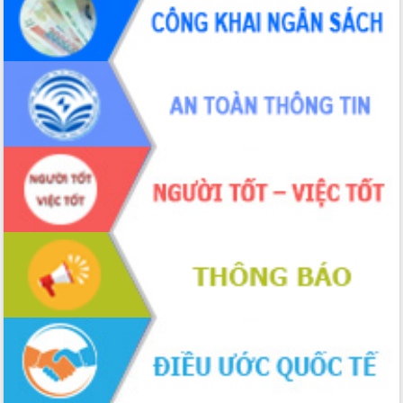
hiện nhiệm vụ quản lý tài sản công
hàng tuần
Tháo gỡ những vướng mắc, đẩy mạnh
công tác cải cách thủ tục hành chính
tại Trung tâm Phục vụ hành chính
công tỉnh
Đắk Lắk: Tôn vinh 46 giải pháp tại Hội
thi Sáng tạo Kỹ thuật 2024 - 2025
Đắk Lắk rà soát, điều chỉnh Đề án 190
về phát triển nuôi trồng thủy sản
Phó Chủ tịch UBND tỉnh Đắk Lắk
Trương Công Thái kiểm tra thực địa
Dự án cao tốc Khánh Hòa - Buôn Ma
Thuột
Định vị cà phê Việt Nam như một “di
sản sống” trong dòng chảy toàn cầu
Xây dựng nông thôn mới: Nâng cao đời
sống người dân từ những mô hình thiết
thực
Quyết liệt tháo gỡ vướng mắc, đẩy