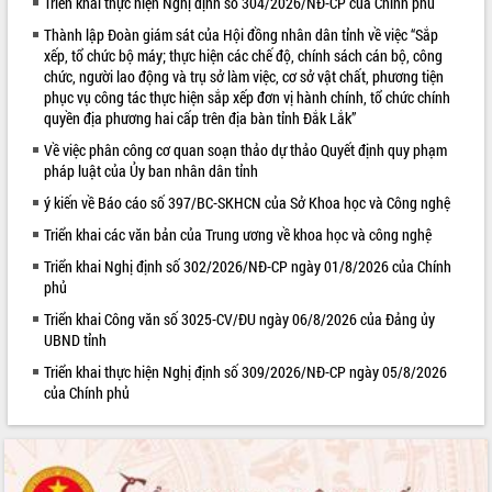
Triển khai thực hiện Nghị định số 304/2026/NĐ-CP của Chính phủ
VIDEO
Thành lập Đoàn giám sát của Hội đồng nhân dân tỉnh về việc “Sắp
xếp, tổ chức bộ máy; thực hiện các chế độ, chính sách cán bộ, công
Loading the player...
chức, người lao động và trụ sở làm việc, cơ sở vật chất, phương tiện
phục vụ công tác thực hiện sắp xếp đơn vị hành chính, tổ chức chính
Trailer Lễ hội Sầu riêng Đắk Lắk năm
quyền địa phương hai cấp trên địa bàn tỉnh Đắk Lắk”
2026
Về việc phân công cơ quan soạn thảo dự thảo Quyết định quy phạm
Khám bệnh, cấp phát thuốc miễn phí
pháp luật của Ủy ban nhân dân tỉnh
và tặng quà người dân xã Cư Pui
ý kiến về Báo cáo số 397/BC-SKHCN của Sở Khoa học và Công nghệ
Hội nghị UBND tỉnh Đắk Lắk thường kỳ
tháng 7/2026
Triển khai các văn bản của Trung ương về khoa học và công nghệ
Lễ truy tặng danh hiệu “Bà Mẹ Việt
Triển khai Nghị định số 302/2026/NĐ-CP ngày 01/8/2026 của Chính
ALBUM ẢNH
Nam Anh hùng” và trao Huân chương
phủ
Lao động
Triển khai Công văn số 3025-CV/ĐU ngày 06/8/2026 của Đảng ủy
UBND tỉnh Đắk Lắk triển khai nhiệm
UBND tỉnh
vụ 6 tháng cuối năm 2026
Triển khai thực hiện Nghị định số 309/2026/NĐ-CP ngày 05/8/2026
Kỳ họp thứ Hai, Hội đồng nhân dân
của Chính phủ
tỉnh khóa XI quyết nghị nhiều nội dung
quan trọng
Bí thư Tỉnh ủy Lương Nguyễn Minh
Triết thăm, tặng quà người có công với
cách mạng
LIÊN KẾT WEB