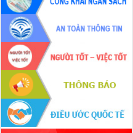
sầu riêng tại Đắk Lắk
Trình diễn nghệ thuật chế biến các
món ăn từ sầu riêng
Đắk Lắk công bố Quy hoạch và xúc
tiến đầu tư tỉnh
Ngành cá ngừ Đắk Lắk chủ động thích
ứng để giữ vững thị trường xuất khẩu
Diễn đàn Kinh tế tư nhân Việt Nam đột
phá cơ chế - Hợp tác công tư
Đề án 06 tạo bước ngoặt đột phá trong
cải cách hành chính tỉnh Đắk Lắk
Kết nối tour, đẩy mạnh chuyển đổi số
để phát triển du lịch Đắk Lắk
Khởi động Dự án Đầu tư xây dựng hạ
tầng kỹ thuật Cụm công nghiệp Tân
Tiến
Gặp mặt các cơ quan báo chí nhân Kỷ
niệm 101 năm Ngày Báo chí Cách
mạng Việt Nam
Đắk Lắk sơ kết 4 năm triển khai thực