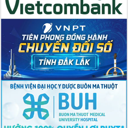
với Tập đoàn Bưu chính Viễn thông
Việt Nam
Thứ trưởng Bộ Y tế làm việc với tỉnh
Đắk Lắk về phát triển nhân lực y tế
cho trạm y tế cấp xã
Du lịch Đắk Lắk nâng tầm trải nghiệm
du khách thông qua Hệ thống cơ sở dữ
liệu và Bản đồ số
Tập huấn ứng dụng trí tuệ nhân tạo (AI)
trong thương mại điện tử năm 2026
Đoàn đại biểu Quốc hội tỉnh Đắk Lắk
trao đổi thông tin trước Kỳ họp thứ
nhất, Quốc hội khóa XVI
Quyết liệt cải cách hành chính, khơi
thông nguồn lực phát triển
Nâng cao hiệu lực, hiệu quả HĐND
tỉnh thông qua hiện đại hóa hành chính
Xã Ea Phê gắn cải cách hành chính với
chuyển đổi số
Phó Chủ tịch Thường trực UBND tỉnh