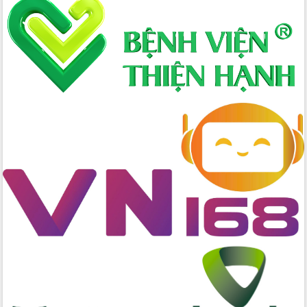
Định vị cà phê Việt Nam như một “di
sản sống” trong dòng chảy toàn cầu
Xây dựng nông thôn mới: Nâng cao đời
sống người dân từ những mô hình thiết
thực
Quyết liệt tháo gỡ vướng mắc, đẩy
nhanh tiến độ các dự án trọng điểm
trong Khu kinh tế Nam Phú Yên
Hòn Yến phát triển du lịch gắn với bảo
tồn biển
Lấy ý kiến điều chỉnh Quy hoạch tỉnh
Đắk Lắk thời kỳ 2021-2030, tầm nhìn
đến năm 2050
Phát động chiến dịch 30 ngày đêm
giải phóng mặt bằng Tuyến đường bộ
ven biển
Đắk Lắk nỗ lực thúc đẩy tăng trưởng
kinh tế từ 10% trở lên trong Quý
II/2026
Đắk Lắk ký kết thỏa thuận hợp tác về
chuyển đổi số giai đoạn 2026 – 2030