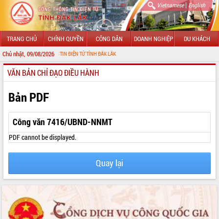
|
Vietnamese
English
TRANG CHỦ
CHÍNH QUYỀN
CÔNG DÂN
DOANH NGHIỆP
DU KHÁCH
Chủ nhật, 09/08/2026
I CỔNG THÔNG TIN ĐIỆN TỬ TỈNH ĐẮK LẮK
VĂN BẢN CHỈ ĐẠO ĐIỀU HÀNH
GIỚI THIỆU
LÃNH ĐẠO UBND TỈNH
Bản PDF
TIN TỨC SỰ KIỆN
Công văn 7416/UBND-NNMT
SỞ, BAN, NGÀNH
PDF cannot be displayed.
UBND CÁC XÃ, PHƯỜNG
Quay lại
THÔNG TIN CHỈ ĐẠO ĐIỀU HÀNH
HỆ THỐNG VĂN BẢN
VĂN BẢN HĐND TỈNH