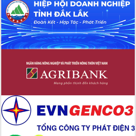
UBND tỉnh họp báo định kỳ tháng 4
năm 2026
Hội thảo khoa học “Giải pháp thúc đẩy
phát triển nền kinh tế xanh tại tỉnh
Đắk Lắk”
Tăng cường giám sát, đôn đốc thực
hiện nhiệm vụ quản lý tài sản công
hàng tuần
Tháo gỡ những vướng mắc, đẩy mạnh
công tác cải cách thủ tục hành chính
tại Trung tâm Phục vụ hành chính
công tỉnh
Đắk Lắk: Tôn vinh 46 giải pháp tại Hội
thi Sáng tạo Kỹ thuật 2024 - 2025
Đắk Lắk rà soát, điều chỉnh Đề án 190
về phát triển nuôi trồng thủy sản
Phó Chủ tịch UBND tỉnh Đắk Lắk
Trương Công Thái kiểm tra thực địa
Dự án cao tốc Khánh Hòa - Buôn Ma
Thuột