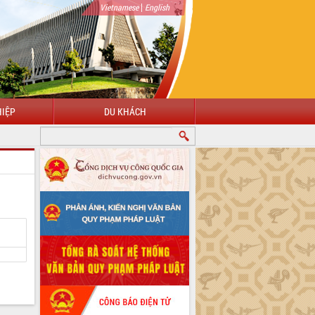
|
Vietnamese
English
IỆP
DU KHÁCH