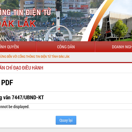
ÍNH QUYỀN
CÔNG DÂN
DOANH NGH
ỚI CỔNG THÔNG TIN ĐIỆN TỬ TỈNH ĐẮK LẮK
ẢN CHỈ ĐẠO ĐIỀU HÀNH
 PDF
g văn 7447/UBND-KT
nnot be displayed.
Quay lại