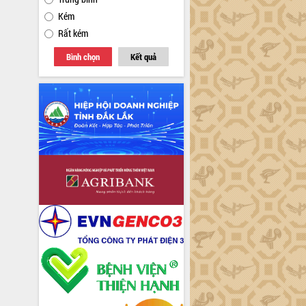
Kém
Rất kém
Bình chọn
Kết quả