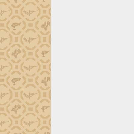
tiến đầu tư tỉnh
Ngành cá ngừ Đắk Lắk chủ động thích
ứng để giữ vững thị trường xuất khẩu
Diễn đàn Kinh tế tư nhân Việt Nam đột
phá cơ chế - Hợp tác công tư
Đề án 06 tạo bước ngoặt đột phá trong
cải cách hành chính tỉnh Đắk Lắk
Kết nối tour, đẩy mạnh chuyển đổi số
để phát triển du lịch Đắk Lắk
Khởi động Dự án Đầu tư xây dựng hạ
tầng kỹ thuật Cụm công nghiệp Tân
Tiến
Gặp mặt các cơ quan báo chí nhân Kỷ
niệm 101 năm Ngày Báo chí Cách
mạng Việt Nam
Đắk Lắk sơ kết 4 năm triển khai thực
hiện Đề án 06 của Chính phủ
Họp báo thông tin về Hội nghị Công bố
Quy hoạch và Xúc tiến đầu tư tỉnh Đắk
Lắk