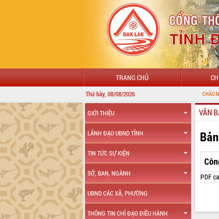
TRANG CHỦ
CH
Thứ bảy, 08/08/2026
CHÀO MỪNG ĐẾN V
VĂN B
GIỚI THIỆU
Bản
LÃNH ĐẠO UBND TỈNH
TIN TỨC SỰ KIỆN
Côn
SỞ, BAN, NGÀNH
PDF ca
UBND CÁC XÃ, PHƯỜNG
THÔNG TIN CHỈ ĐẠO ĐIỀU HÀNH