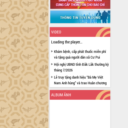
VIDEO
Loading the player...
Khám bệnh, cấp phát thuốc miễn phí
và tặng quà người dân xã Cư Pui
Hội nghị UBND tỉnh Đắk Lắk thường kỳ
tháng 7/2026
Lễ truy tặng danh hiệu “Bà Mẹ Việt
Nam Anh hùng” và trao Huân chương
Lao động
ALBUM ẢNH
UBND tỉnh Đắk Lắk triển khai nhiệm
vụ 6 tháng cuối năm 2026
Kỳ họp thứ Hai, Hội đồng nhân dân
tỉnh khóa XI quyết nghị nhiều nội dung
quan trọng
Bí thư Tỉnh ủy Lương Nguyễn Minh