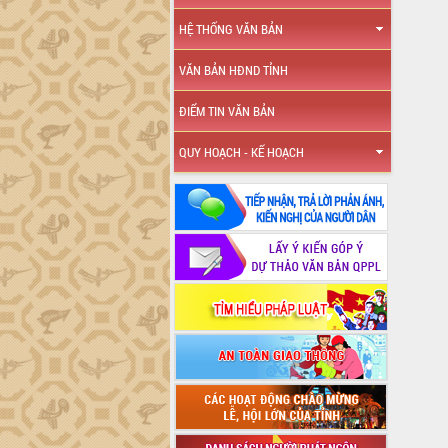
HỆ THỐNG VĂN BẢN
VĂN BẢN HĐND TỈNH
ĐIỂM TIN VĂN BẢN
QUY HOẠCH - KẾ HOẠCH