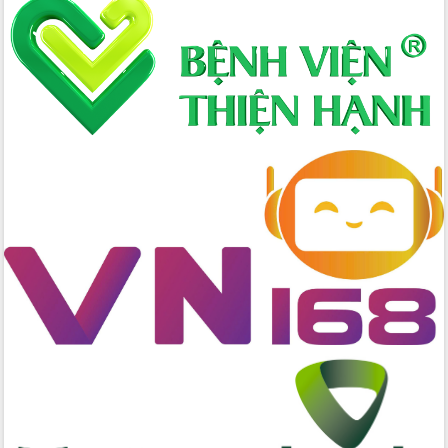
Xây dựng nông thôn mới: Nâng cao đời
sống người dân từ những mô hình thiết
thực
Quyết liệt tháo gỡ vướng mắc, đẩy
nhanh tiến độ các dự án trọng điểm
trong Khu kinh tế Nam Phú Yên
Hòn Yến phát triển du lịch gắn với bảo
tồn biển
Lấy ý kiến điều chỉnh Quy hoạch tỉnh
Đắk Lắk thời kỳ 2021-2030, tầm nhìn
đến năm 2050
Phát động chiến dịch 30 ngày đêm
giải phóng mặt bằng Tuyến đường bộ
ven biển
Đắk Lắk nỗ lực thúc đẩy tăng trưởng
kinh tế từ 10% trở lên trong Quý
II/2026
Đắk Lắk ký kết thỏa thuận hợp tác về
chuyển đổi số giai đoạn 2026 – 2030
với Tập đoàn Bưu chính Viễn thông
Việt Nam