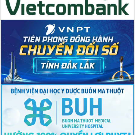
Thứ trưởng Bộ Y tế làm việc với tỉnh
Đắk Lắk về phát triển nhân lực y tế
cho trạm y tế cấp xã
Du lịch Đắk Lắk nâng tầm trải nghiệm
du khách thông qua Hệ thống cơ sở dữ
liệu và Bản đồ số
Tập huấn ứng dụng trí tuệ nhân tạo (AI)
trong thương mại điện tử năm 2026
Đoàn đại biểu Quốc hội tỉnh Đắk Lắk
trao đổi thông tin trước Kỳ họp thứ
nhất, Quốc hội khóa XVI
Quyết liệt cải cách hành chính, khơi
thông nguồn lực phát triển
Nâng cao hiệu lực, hiệu quả HĐND
tỉnh thông qua hiện đại hóa hành chính
Xã Ea Phê gắn cải cách hành chính với
chuyển đổi số
Phó Chủ tịch Thường trực UBND tỉnh
Hồ Thị Nguyên Thảo làm việc tại Trung
tâm Phục vụ hành chính công xã Ea
Phê