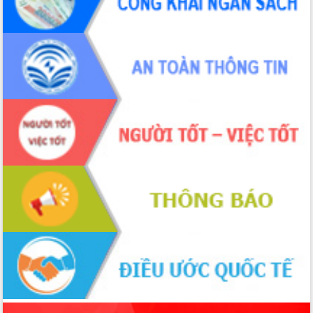
món ăn từ sầu riêng
Đắk Lắk công bố Quy hoạch và xúc
tiến đầu tư tỉnh
Ngành cá ngừ Đắk Lắk chủ động thích
ứng để giữ vững thị trường xuất khẩu
Diễn đàn Kinh tế tư nhân Việt Nam đột
phá cơ chế - Hợp tác công tư
Đề án 06 tạo bước ngoặt đột phá trong
cải cách hành chính tỉnh Đắk Lắk
Kết nối tour, đẩy mạnh chuyển đổi số
để phát triển du lịch Đắk Lắk
Khởi động Dự án Đầu tư xây dựng hạ
tầng kỹ thuật Cụm công nghiệp Tân
Tiến
Gặp mặt các cơ quan báo chí nhân Kỷ
niệm 101 năm Ngày Báo chí Cách
mạng Việt Nam
Đắk Lắk sơ kết 4 năm triển khai thực
hiện Đề án 06 của Chính phủ
Họp báo thông tin về Hội nghị Công bố