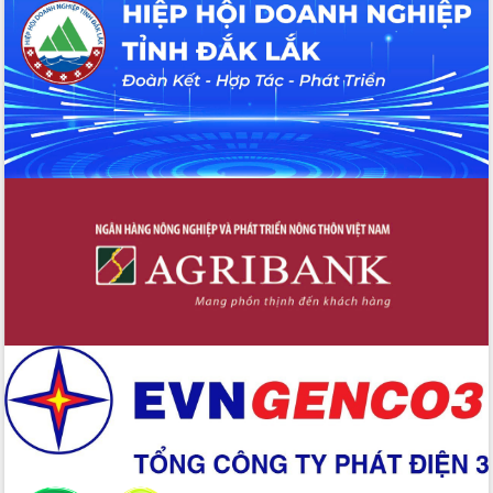
Hội thảo khoa học “Giải pháp thúc đẩy
phát triển nền kinh tế xanh tại tỉnh
Đắk Lắk”
Tăng cường giám sát, đôn đốc thực
hiện nhiệm vụ quản lý tài sản công
hàng tuần
Tháo gỡ những vướng mắc, đẩy mạnh
công tác cải cách thủ tục hành chính
tại Trung tâm Phục vụ hành chính
công tỉnh
Đắk Lắk: Tôn vinh 46 giải pháp tại Hội
thi Sáng tạo Kỹ thuật 2024 - 2025
Đắk Lắk rà soát, điều chỉnh Đề án 190
về phát triển nuôi trồng thủy sản
Phó Chủ tịch UBND tỉnh Đắk Lắk
Trương Công Thái kiểm tra thực địa
Dự án cao tốc Khánh Hòa - Buôn Ma
Thuột
Định vị cà phê Việt Nam như một “di
sản sống” trong dòng chảy toàn cầu