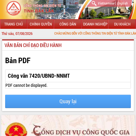
|
Vietnamese
English
TRANG CHỦ
CHÍNH QUYỀN
CÔNG DÂN
DOANH NGHIỆP
DU KHÁCH
Thứ sáu, 07/08/2026
CHÀO MỪNG ĐẾN VỚI CỔNG THÔNG TIN ĐIỆN TỬ TỈNH ĐẮK LẮK
VĂN BẢN CHỈ ĐẠO ĐIỀU HÀNH
GIỚI THIỆU
LÃNH ĐẠO UBND TỈNH
Bản PDF
TIN TỨC SỰ KIỆN
Công văn 7420/UBND-NNMT
SỞ, BAN, NGÀNH
PDF cannot be displayed.
UBND CÁC XÃ, PHƯỜNG
Quay lại
THÔNG TIN CHỈ ĐẠO ĐIỀU HÀNH
HỆ THỐNG VĂN BẢN
VĂN BẢN HĐND TỈNH