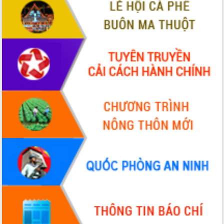
VIDEO
Không có file video nào để phát.
ALBUM ẢNH
LIÊN KẾT WEB