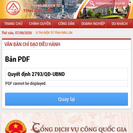
|
Vietnamese
English
TRANG CHỦ
CHÍNH QUYỀN
CÔNG DÂN
DOANH NGHIỆP
DU KHÁCH
Thứ sáu, 07/08/2026
ỚI CỔNG THÔNG TIN ĐIỆN TỬ TỈNH ĐẮK LẮK
VĂN BẢN CHỈ ĐẠO ĐIỀU HÀNH
GIỚI THIỆU
LÃNH ĐẠO UBND TỈNH
Bản PDF
TIN TỨC SỰ KIỆN
Quyết định 2793/QĐ-UBND
SỞ, BAN, NGÀNH
PDF cannot be displayed.
UBND CÁC XÃ, PHƯỜNG
Quay lại
THÔNG TIN CHỈ ĐẠO ĐIỀU HÀNH
HỆ THỐNG VĂN BẢN
VĂN BẢN HĐND TỈNH