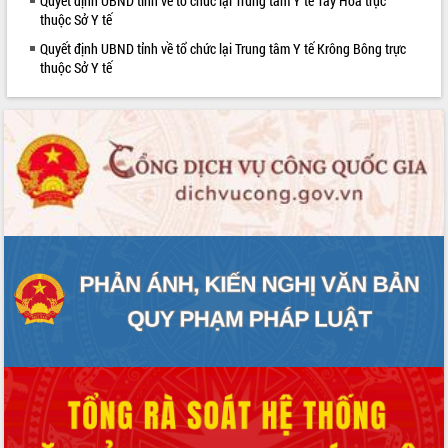
Quyết định UBND tỉnh về tổ chức lại Trung tâm Y tế Tây Hòa trực
mặt Đoàn chuyên gia y tế TP. Hồ Chí
thuộc Sở Y tế
Minh
Quyết định UBND tỉnh về tổ chức lại Trung tâm Y tế Krông Bông trực
Lễ truy điệu và an táng hài cốt liệt sĩ
thuộc Sở Y tế
tại Nghĩa trang Liệt sĩ xã Sơn Hòa
Bàn giải pháp tháo gỡ khó khăn trong
xuất khẩu sầu riêng và triển khai quy
định EUDR
Thứ trưởng Bộ Nông nghiệp và Môi
trường Nguyễn Hoàng Hiệp khảo sát
vùng trồng và doanh nghiệp đóng gói
sầu riêng tại Đắk Lắk
Trình diễn nghệ thuật chế biến các
món ăn từ sầu riêng
Đắk Lắk công bố Quy hoạch và xúc
tiến đầu tư tỉnh
Ngành cá ngừ Đắk Lắk chủ động thích
ứng để giữ vững thị trường xuất khẩu
Diễn đàn Kinh tế tư nhân Việt Nam đột
phá cơ chế - Hợp tác công tư
Đề án 06 tạo bước ngoặt đột phá trong