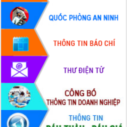
tầm nhìn đến năm 2050
Nâng cao hiệu quả hoạt động của các
doanh nghiệp nhà nước
Hội nghị triển khai kết nối mạng
truyền số liệu chuyên dùng phục vụ cơ
quan Đảng, Nhà nước
Lễ phát động chuỗi hoạt động chung
tay làm sạch môi trường
Xã Ea Kar bước chuyển mình trong
công tác cải cách hành chính mô hình
mới
UBND tỉnh họp báo định kỳ tháng 4
năm 2026
Hội thảo khoa học “Giải pháp thúc đẩy
phát triển nền kinh tế xanh tại tỉnh
Đắk Lắk”
Tăng cường giám sát, đôn đốc thực
hiện nhiệm vụ quản lý tài sản công
hàng tuần
Tháo gỡ những vướng mắc, đẩy mạnh
công tác cải cách thủ tục hành chính