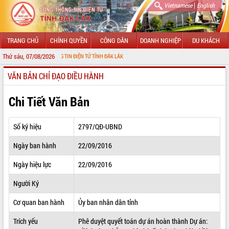
|
Vietnamese
English
TRANG CHỦ
CHÍNH QUYỀN
CÔNG DÂN
DOANH NGHIỆP
DU KHÁCH
Thứ sáu, 07/08/2026
 CỔNG THÔNG TIN ĐIỆN TỬ TỈNH ĐẮK LẮK
VĂN BẢN CHỈ ĐẠO ĐIỀU HÀNH
GIỚI THIỆU
LÃNH ĐẠO UBND TỈNH
Chi Tiết Văn Bản
TIN TỨC SỰ KIỆN
Số ký hiệu
2797/QĐ-UBND
SỞ, BAN, NGÀNH
Ngày ban hành
22/09/2016
UBND CÁC XÃ, PHƯỜNG
Ngày hiệu lực
22/09/2016
THÔNG TIN CHỈ ĐẠO ĐIỀU HÀNH
Người Ký
HỆ THỐNG VĂN BẢN
Cơ quan ban hành
Ủy ban nhân dân tỉnh
Trích yếu
Phê duyệt quyết toán dự án hoàn thành Dự án:
VĂN BẢN HĐND TỈNH