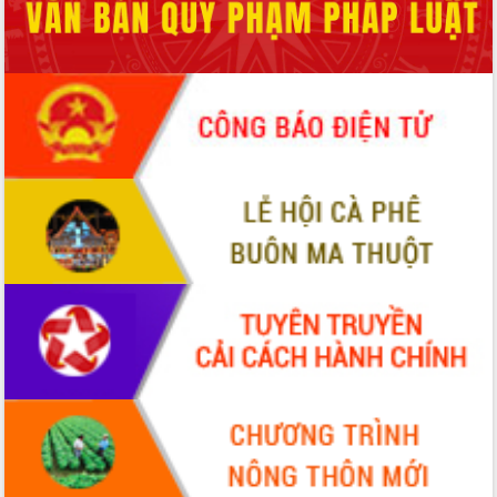
cải cách hành chính tỉnh Đắk Lắk
Kết nối tour, đẩy mạnh chuyển đổi số
để phát triển du lịch Đắk Lắk
Khởi động Dự án Đầu tư xây dựng hạ
tầng kỹ thuật Cụm công nghiệp Tân
Tiến
Gặp mặt các cơ quan báo chí nhân Kỷ
niệm 101 năm Ngày Báo chí Cách
mạng Việt Nam
Đắk Lắk sơ kết 4 năm triển khai thực
hiện Đề án 06 của Chính phủ
Họp báo thông tin về Hội nghị Công bố
Quy hoạch và Xúc tiến đầu tư tỉnh Đắk
Lắk
Khơi thông điểm nghẽn, đẩy nhanh
giải ngân vốn khắc phục thiên tai
HĐND tỉnh thông qua điều chỉnh Quy
hoạch tỉnh thời kỳ 2021-2030
Hội thảo góp ý hồ sơ điều chỉnh quy
hoạch tỉnh Đắk Lắk thời kỳ 2021-2030,