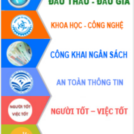
tại Trung tâm Phục vụ hành chính
công tỉnh
Đắk Lắk: Tôn vinh 46 giải pháp tại Hội
thi Sáng tạo Kỹ thuật 2024 - 2025
Đắk Lắk rà soát, điều chỉnh Đề án 190
về phát triển nuôi trồng thủy sản
Phó Chủ tịch UBND tỉnh Đắk Lắk
Trương Công Thái kiểm tra thực địa
Dự án cao tốc Khánh Hòa - Buôn Ma
Thuột
Định vị cà phê Việt Nam như một “di
sản sống” trong dòng chảy toàn cầu
Xây dựng nông thôn mới: Nâng cao đời
sống người dân từ những mô hình thiết
thực
Quyết liệt tháo gỡ vướng mắc, đẩy
nhanh tiến độ các dự án trọng điểm
trong Khu kinh tế Nam Phú Yên
Hòn Yến phát triển du lịch gắn với bảo
tồn biển