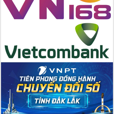
Lương Văn Chánh năm 2026
Phó Bí thư Tỉnh ủy Đắk Lắk Đỗ Hữu
Huy giữ chức Bí thư Đảng ủy Ủy Ban
Nhân dân tỉnh
Bệnh án điện tử thúc đẩy chuyển đổi
số y tế tại Đắk Lắk
Chuyển đổi số thư viện: Mở rộng
không gian tri thức trong thời đại số
Đánh giá, rút kinh nghiệm công tác tổ
chức diễn tập trước ngày bầu cử
Chương trình “Gặp gỡ hữu nghị –
Friendship Meeting New Year 2026”
Bầu cử Quốc hội và HĐND: Cử tri Đắk
Lắk gửi gắm niềm tin, kỳ vọng vào lá
phiếu
Đắk Lắk sẵn sàng các điều kiện cho
Ngày hội bầu cử đại biểu Quốc hội
khóa XVI và HĐND các cấp nhiệm kỳ
2026-2031
Đảm bảo cuộc bầu cử đại biểu Quốc