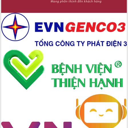
Triển khai đồng bộ đo đạc, lập hồ sơ
địa chính, hoàn thiện cơ sở dữ liệu đất
đai
Ứng dụng sinh trắc học - Bước tiến
trong hành trình chuyển đổi số tại Đắk
Lắk
Đắk Lắk nâng cao hiệu quả công tác
Đảng từ Sổ tay đảng viên điện tử
Đắk Lắk đẩy mạnh nuôi biển công
nghệ, hướng tới phát triển thủy sản
bền vững
Tập huấn nâng cao năng lực triển khai
chuyển đổi số cho cán bộ, công chức
cấp xã
Đắk Lắk phát động hưởng ứng Ngày
Quyền của người tiêu dùng Việt Nam
2026
Đẩy mạnh cải cách hành chính, quyết
tâm đạt được mục tiêu tăng trưởng
hai con số trong năm 2026
Tổ chức trang trọng Lễ hội Đền thờ