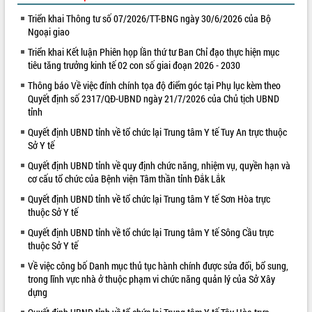
Triển khai Thông tư số 07/2026/TT-BNG ngày 30/6/2026 của Bộ
VIDEO
Ngoại giao
Loading the player...
Triển khai Kết luận Phiên họp lần thứ tư Ban Chỉ đạo thực hiện mục
tiêu tăng trưởng kinh tế 02 con số giai đoạn 2026 - 2030
Hội nghị UBND tỉnh Đắk Lắk thường kỳ
tháng 7/2026
Thông báo Về việc đính chính tọa độ điểm góc tại Phụ lục kèm theo
Lễ truy tặng danh hiệu “Bà Mẹ Việt
Quyết định số 2317/QĐ-UBND ngày 21/7/2026 của Chủ tịch UBND
tỉnh
Nam Anh hùng” và trao Huân chương
Lao động
Quyết định UBND tỉnh về tổ chức lại Trung tâm Y tế Tuy An trực thuộc
UBND tỉnh Đắk Lắk triển khai nhiệm
Sở Y tế
vụ 6 tháng cuối năm 2026
Quyết định UBND tỉnh về quy định chức năng, nhiệm vụ, quyền hạn và
ALBUM ẢNH
Kỳ họp thứ Hai, Hội đồng nhân dân
cơ cấu tổ chức của Bệnh viện Tâm thần tỉnh Đắk Lắk
tỉnh khóa XI quyết nghị nhiều nội dung
Quyết định UBND tỉnh về tổ chức lại Trung tâm Y tế Sơn Hòa trực
quan trọng
thuộc Sở Y tế
Bí thư Tỉnh ủy Lương Nguyễn Minh
Quyết định UBND tỉnh về tổ chức lại Trung tâm Y tế Sông Cầu trực
Triết thăm, tặng quà người có công với
thuộc Sở Y tế
cách mạng
Rà soát, hoàn thiện hệ thống thiết chế
Về việc công bố Danh mục thủ tục hành chính được sửa đổi, bổ sung,
trong lĩnh vực nhà ở thuộc phạm vi chức năng quản lý của Sở Xây
văn hóa, thể thao đáp ứng yêu cầu
dựng
phát triển mới
Thường trực HĐND tỉnh Đắk Lắk gặp
LIÊN KẾT WEB