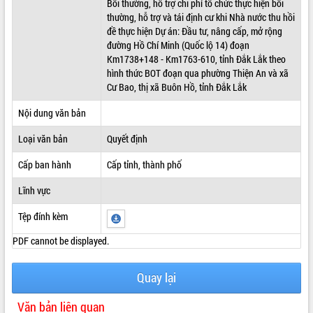
Bồi thường, hỗ trợ chi phí tổ chức thực hiện bồi
thường, hỗ trợ và tái định cư khi Nhà nước thu hồi
ĐIỂM TIN VĂN BẢN
đề thực hiện Dự án: Đầu tư, nâng cấp, mở rộng
đường Hồ Chí Minh (Quốc lộ 14) đoạn
QUY HOẠCH - KẾ HOẠCH
Km1738+148 - Km1763-610, tỉnh Đắk Lắk theo
hình thức BOT đoạn qua phường Thiện An và xã
Cư Bao, thị xã Buôn Hồ, tỉnh Đắk Lắk
Nội dung văn bản
Loại văn bản
Quyết định
Cấp ban hành
Cấp tỉnh, thành phố
Lĩnh vực
Tệp đính kèm
PDF cannot be displayed.
Quay lại
Văn bản liên quan