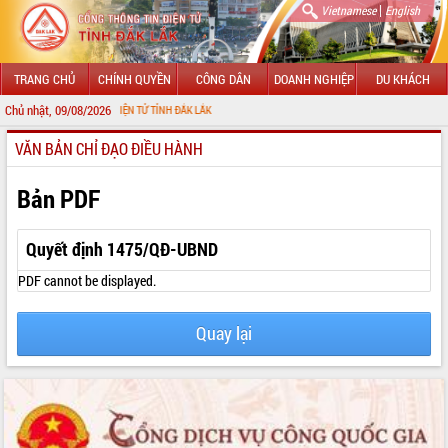
|
Vietnamese
English
TRANG CHỦ
CHÍNH QUYỀN
CÔNG DÂN
DOANH NGHIỆP
DU KHÁCH
Chủ nhật, 09/08/2026
 THÔNG TIN ĐIỆN TỬ TỈNH ĐẮK LẮK
VĂN BẢN CHỈ ĐẠO ĐIỀU HÀNH
GIỚI THIỆU
LÃNH ĐẠO UBND TỈNH
Bản PDF
TIN TỨC SỰ KIỆN
Quyết định 1475/QĐ-UBND
SỞ, BAN, NGÀNH
PDF cannot be displayed.
UBND CÁC XÃ, PHƯỜNG
Quay lại
THÔNG TIN CHỈ ĐẠO ĐIỀU HÀNH
HỆ THỐNG VĂN BẢN
VĂN BẢN HĐND TỈNH