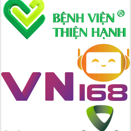
Định vị cà phê Việt Nam như một “di
sản sống” trong dòng chảy toàn cầu
Xây dựng nông thôn mới: Nâng cao đời
sống người dân từ những mô hình thiết
thực
Quyết liệt tháo gỡ vướng mắc, đẩy
nhanh tiến độ các dự án trọng điểm
trong Khu kinh tế Nam Phú Yên
Hòn Yến phát triển du lịch gắn với bảo
tồn biển
Lấy ý kiến điều chỉnh Quy hoạch tỉnh
Đắk Lắk thời kỳ 2021-2030, tầm nhìn
đến năm 2050
Phát động chiến dịch 30 ngày đêm
giải phóng mặt bằng Tuyến đường bộ
ven biển
Đắk Lắk nỗ lực thúc đẩy tăng trưởng
kinh tế từ 10% trở lên trong Quý
II/2026
Đắk Lắk ký kết thỏa thuận hợp tác về
chuyển đổi số giai đoạn 2026 – 2030