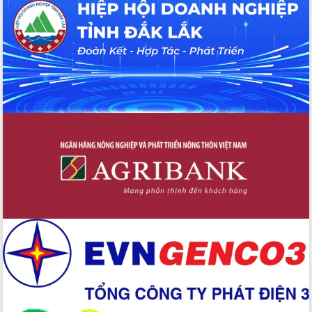
UBND tỉnh họp báo định kỳ tháng 4
năm 2026
Hội thảo khoa học “Giải pháp thúc đẩy
phát triển nền kinh tế xanh tại tỉnh
Đắk Lắk”
Tăng cường giám sát, đôn đốc thực
hiện nhiệm vụ quản lý tài sản công
hàng tuần
Tháo gỡ những vướng mắc, đẩy mạnh
công tác cải cách thủ tục hành chính
tại Trung tâm Phục vụ hành chính
công tỉnh
Đắk Lắk: Tôn vinh 46 giải pháp tại Hội
thi Sáng tạo Kỹ thuật 2024 - 2025
Đắk Lắk rà soát, điều chỉnh Đề án 190
về phát triển nuôi trồng thủy sản
Phó Chủ tịch UBND tỉnh Đắk Lắk
Trương Công Thái kiểm tra thực địa
Dự án cao tốc Khánh Hòa - Buôn Ma
Thuột