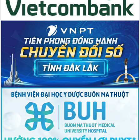
với Tập đoàn Bưu chính Viễn thông
Việt Nam
Thứ trưởng Bộ Y tế làm việc với tỉnh
Đắk Lắk về phát triển nhân lực y tế
cho trạm y tế cấp xã
Du lịch Đắk Lắk nâng tầm trải nghiệm
du khách thông qua Hệ thống cơ sở dữ
liệu và Bản đồ số
Tập huấn ứng dụng trí tuệ nhân tạo (AI)
trong thương mại điện tử năm 2026
Đoàn đại biểu Quốc hội tỉnh Đắk Lắk
trao đổi thông tin trước Kỳ họp thứ
nhất, Quốc hội khóa XVI
Quyết liệt cải cách hành chính, khơi
thông nguồn lực phát triển
Nâng cao hiệu lực, hiệu quả HĐND
tỉnh thông qua hiện đại hóa hành chính
Xã Ea Phê gắn cải cách hành chính với
chuyển đổi số
Phó Chủ tịch Thường trực UBND tỉnh