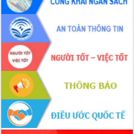
sầu riêng tại Đắk Lắk
Trình diễn nghệ thuật chế biến các
món ăn từ sầu riêng
Đắk Lắk công bố Quy hoạch và xúc
tiến đầu tư tỉnh
Ngành cá ngừ Đắk Lắk chủ động thích
ứng để giữ vững thị trường xuất khẩu
Diễn đàn Kinh tế tư nhân Việt Nam đột
phá cơ chế - Hợp tác công tư
Đề án 06 tạo bước ngoặt đột phá trong
cải cách hành chính tỉnh Đắk Lắk
Kết nối tour, đẩy mạnh chuyển đổi số
để phát triển du lịch Đắk Lắk
Khởi động Dự án Đầu tư xây dựng hạ
tầng kỹ thuật Cụm công nghiệp Tân
Tiến
Gặp mặt các cơ quan báo chí nhân Kỷ
niệm 101 năm Ngày Báo chí Cách
mạng Việt Nam
Đắk Lắk sơ kết 4 năm triển khai thực