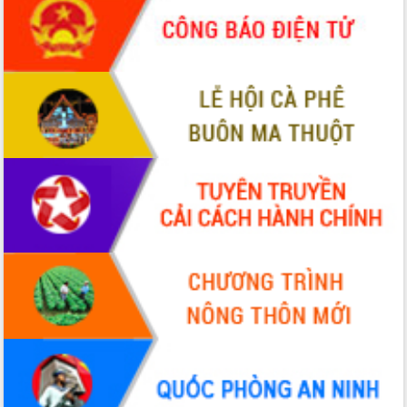
món ăn từ sầu riêng
Đắk Lắk công bố Quy hoạch và xúc
tiến đầu tư tỉnh
Ngành cá ngừ Đắk Lắk chủ động thích
ứng để giữ vững thị trường xuất khẩu
Diễn đàn Kinh tế tư nhân Việt Nam đột
phá cơ chế - Hợp tác công tư
Đề án 06 tạo bước ngoặt đột phá trong
cải cách hành chính tỉnh Đắk Lắk
Kết nối tour, đẩy mạnh chuyển đổi số
để phát triển du lịch Đắk Lắk
Khởi động Dự án Đầu tư xây dựng hạ
tầng kỹ thuật Cụm công nghiệp Tân
Tiến
Gặp mặt các cơ quan báo chí nhân Kỷ
niệm 101 năm Ngày Báo chí Cách
mạng Việt Nam
Đắk Lắk sơ kết 4 năm triển khai thực
hiện Đề án 06 của Chính phủ
Họp báo thông tin về Hội nghị Công bố