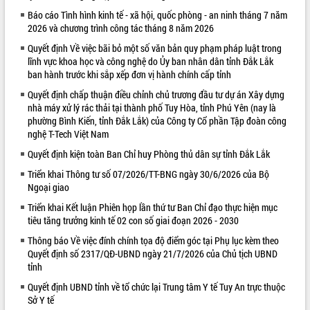
Báo cáo Tình hình kinh tế - xã hội, quốc phòng - an ninh tháng 7 năm
VIDEO
2026 và chương trình công tác tháng 8 năm 2026
Quyết định Về việc bãi bỏ một số văn bản quy phạm pháp luật trong
lĩnh vực khoa học và công nghệ do Ủy ban nhân dân tỉnh Đắk Lắk
ban hành trước khi sắp xếp đơn vị hành chính cấp tỉnh
Quyết định chấp thuận điều chỉnh chủ trương đầu tư dự án Xây dựng
nhà máy xử lý rác thải tại thành phố Tuy Hòa, tỉnh Phú Yên (nay là
phường Bình Kiến, tỉnh Đắk Lắk) của Công ty Cổ phần Tập đoàn công
nghệ T-Tech Việt Nam
Quyết định kiện toàn Ban Chỉ huy Phòng thủ dân sự tỉnh Đắk Lắk
Khám bệnh, cấp phát thuốc miễn phí
và tặng quà người dân xã Cư Pui
Triển khai Thông tư số 07/2026/TT-BNG ngày 30/6/2026 của Bộ
Ngoại giao
Hội nghị UBND tỉnh Đắk Lắk thường kỳ
tháng 7/2026
Triển khai Kết luận Phiên họp lần thứ tư Ban Chỉ đạo thực hiện mục
Lễ truy tặng danh hiệu “Bà Mẹ Việt
tiêu tăng trưởng kinh tế 02 con số giai đoạn 2026 - 2030
Nam Anh hùng” và trao Huân chương
Thông báo Về việc đính chính tọa độ điểm góc tại Phụ lục kèm theo
Lao động
Quyết định số 2317/QĐ-UBND ngày 21/7/2026 của Chủ tịch UBND
ALBUM ẢNH
UBND tỉnh Đắk Lắk triển khai nhiệm
tỉnh
vụ 6 tháng cuối năm 2026
Quyết định UBND tỉnh về tổ chức lại Trung tâm Y tế Tuy An trực thuộc
Kỳ họp thứ Hai, Hội đồng nhân dân
Sở Y tế
tỉnh khóa XI quyết nghị nhiều nội dung