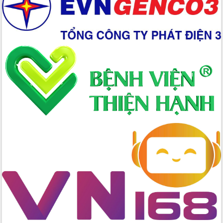
Xây dựng nền hành chính số đồng
hành cùng nông dân dân, doanh nghiệp
Giai đoạn 2026-2030, Đắk Lắk phấn
đấu có 77% xã đạt chuẩn nông thôn
mới
Chuyển đổi số 'mở đường' cho nông
nghiệp Đắk Lắk tăng trưởng bứt phá
Triển khai đồng bộ đo đạc, lập hồ sơ
địa chính, hoàn thiện cơ sở dữ liệu đất
đai
Ứng dụng sinh trắc học - Bước tiến
trong hành trình chuyển đổi số tại Đắk
Lắk
Đắk Lắk nâng cao hiệu quả công tác
Đảng từ Sổ tay đảng viên điện tử
Đắk Lắk đẩy mạnh nuôi biển công
nghệ, hướng tới phát triển thủy sản
bền vững
Tập huấn nâng cao năng lực triển khai
chuyển đổi số cho cán bộ, công chức