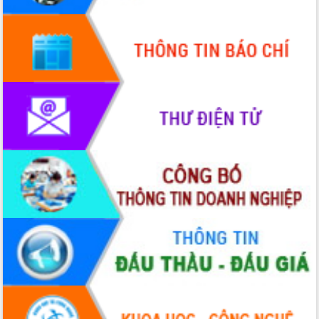
Quy hoạch và Xúc tiến đầu tư tỉnh Đắk
Lắk
Khơi thông điểm nghẽn, đẩy nhanh
giải ngân vốn khắc phục thiên tai
HĐND tỉnh thông qua điều chỉnh Quy
hoạch tỉnh thời kỳ 2021-2030
Hội thảo góp ý hồ sơ điều chỉnh quy
hoạch tỉnh Đắk Lắk thời kỳ 2021-2030,
tầm nhìn đến năm 2050
Nâng cao hiệu quả hoạt động của các
doanh nghiệp nhà nước
Hội nghị triển khai kết nối mạng
truyền số liệu chuyên dùng phục vụ cơ
quan Đảng, Nhà nước
Lễ phát động chuỗi hoạt động chung
tay làm sạch môi trường
Xã Ea Kar bước chuyển mình trong
công tác cải cách hành chính mô hình
mới
UBND tỉnh họp báo định kỳ tháng 4
năm 2026