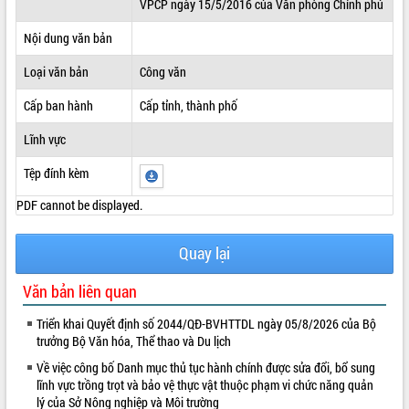
VPCP ngày 15/5/2016 của Văn phòng Chính phủ
ĐIỂM TIN VĂN BẢN
Nội dung văn bản
QUY HOẠCH - KẾ HOẠCH
Loại văn bản
Công văn
Cấp ban hành
Cấp tỉnh, thành phố
Lĩnh vực
Tệp đính kèm
PDF cannot be displayed.
Quay lại
Văn bản liên quan
Triển khai Quyết định số 2044/QĐ-BVHTTDL ngày 05/8/2026 của Bộ
trưởng Bộ Văn hóa, Thể thao và Du lịch
Về việc công bố Danh mục thủ tục hành chính được sửa đổi, bổ sung
lĩnh vực trồng trọt và bảo vệ thực vật thuộc phạm vi chức năng quản
lý của Sở Nông nghiệp và Môi trường