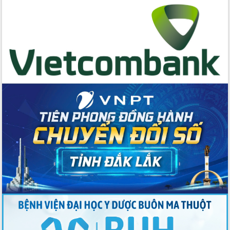
cấp xã
Đắk Lắk phát động hưởng ứng Ngày
Quyền của người tiêu dùng Việt Nam
2026
Đẩy mạnh cải cách hành chính, quyết
tâm đạt được mục tiêu tăng trưởng
hai con số trong năm 2026
Tổ chức trang trọng Lễ hội Đền thờ
Lương Văn Chánh năm 2026
Phó Bí thư Tỉnh ủy Đắk Lắk Đỗ Hữu
Huy giữ chức Bí thư Đảng ủy Ủy Ban
Nhân dân tỉnh
Bệnh án điện tử thúc đẩy chuyển đổi
số y tế tại Đắk Lắk
Chuyển đổi số thư viện: Mở rộng
không gian tri thức trong thời đại số
Đánh giá, rút kinh nghiệm công tác tổ
chức diễn tập trước ngày bầu cử
Chương trình “Gặp gỡ hữu nghị –
Friendship Meeting New Year 2026”