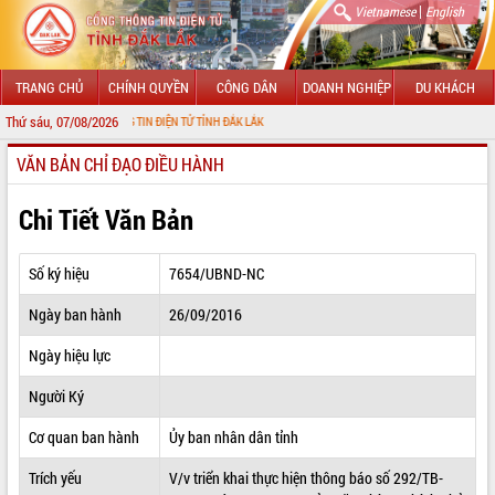
|
Vietnamese
English
TRANG CHỦ
CHÍNH QUYỀN
CÔNG DÂN
DOANH NGHIỆP
DU KHÁCH
Thứ sáu, 07/08/2026
 CỔNG THÔNG TIN ĐIỆN TỬ TỈNH ĐẮK LẮK
VĂN BẢN CHỈ ĐẠO ĐIỀU HÀNH
GIỚI THIỆU
LÃNH ĐẠO UBND TỈNH
Chi Tiết Văn Bản
TIN TỨC SỰ KIỆN
Số ký hiệu
7654/UBND-NC
SỞ, BAN, NGÀNH
Ngày ban hành
26/09/2016
UBND CÁC XÃ, PHƯỜNG
Ngày hiệu lực
THÔNG TIN CHỈ ĐẠO ĐIỀU HÀNH
Người Ký
HỆ THỐNG VĂN BẢN
Cơ quan ban hành
Ủy ban nhân dân tỉnh
Trích yếu
V/v triển khai thực hiện thông báo số 292/TB-
VĂN BẢN HĐND TỈNH