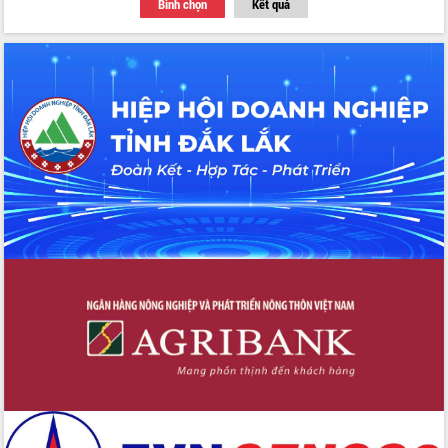
Bình chọn
Kết quả
Thứ trưởng Bộ Y tế làm việc với tỉnh
Đắk Lắk về phát triển nhân lực y tế
cho trạm y tế cấp xã
Du lịch Đắk Lắk nâng tầm trải nghiệm
du khách thông qua Hệ thống cơ sở dữ
liệu và Bản đồ số
Tập huấn ứng dụng trí tuệ nhân tạo (AI)
trong thương mại điện tử năm 2026
Đoàn đại biểu Quốc hội tỉnh Đắk Lắk
trao đổi thông tin trước Kỳ họp thứ
nhất, Quốc hội khóa XVI
Quyết liệt cải cách hành chính, khơi
thông nguồn lực phát triển
Nâng cao hiệu lực, hiệu quả HĐND
tỉnh thông qua hiện đại hóa hành chính
Xã Ea Phê gắn cải cách hành chính với
chuyển đổi số
Phó Chủ tịch Thường trực UBND tỉnh
Hồ Thị Nguyên Thảo làm việc tại Trung
tâm Phục vụ hành chính công xã Ea
Phê