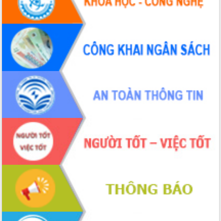
Hội thảo khoa học “Giải pháp thúc đẩy
phát triển nền kinh tế xanh tại tỉnh
Đắk Lắk”
Tăng cường giám sát, đôn đốc thực
hiện nhiệm vụ quản lý tài sản công
hàng tuần
Tháo gỡ những vướng mắc, đẩy mạnh
công tác cải cách thủ tục hành chính
tại Trung tâm Phục vụ hành chính
công tỉnh
Đắk Lắk: Tôn vinh 46 giải pháp tại Hội
thi Sáng tạo Kỹ thuật 2024 - 2025
Đắk Lắk rà soát, điều chỉnh Đề án 190
về phát triển nuôi trồng thủy sản
Phó Chủ tịch UBND tỉnh Đắk Lắk
Trương Công Thái kiểm tra thực địa
Dự án cao tốc Khánh Hòa - Buôn Ma
Thuột
Định vị cà phê Việt Nam như một “di
sản sống” trong dòng chảy toàn cầu