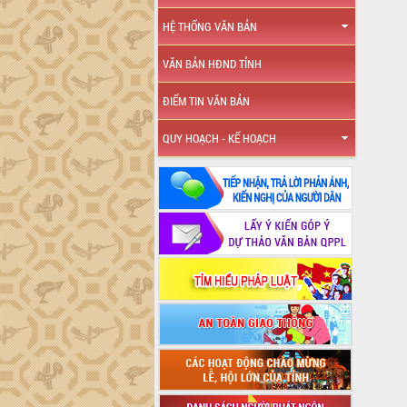
HỆ THỐNG VĂN BẢN
VĂN BẢN HĐND TỈNH
ĐIỂM TIN VĂN BẢN
QUY HOẠCH - KẾ HOẠCH