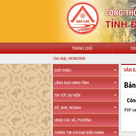
TRANG CHỦ
CH
Chủ nhật, 09/08/2026
VĂN B
GIỚI THIỆU
Bản
LÃNH ĐẠO UBND TỈNH
TIN TỨC SỰ KIỆN
Côn
SỞ, BAN, NGÀNH
PDF ca
UBND CÁC XÃ, PHƯỜNG
THÔNG TIN CHỈ ĐẠO ĐIỀU HÀNH