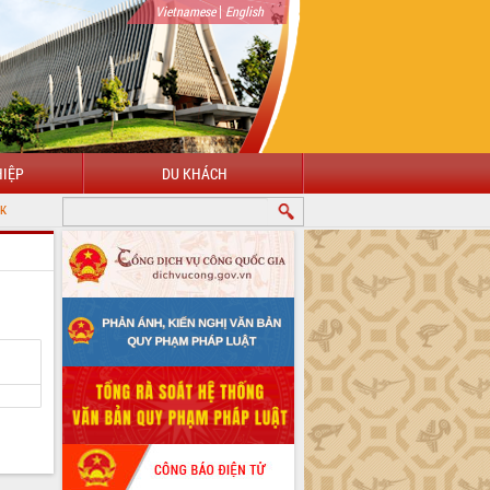
|
Vietnamese
English
IỆP
DU KHÁCH