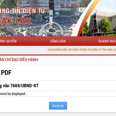
ÍNH QUYỀN
CÔNG DÂN
DOANH NGH
CHÀO MỪNG ĐẾN VỚI CỔNG THÔNG TIN ĐIỆN TỬ TỈNH ĐẮK LẮK
ẢN CHỈ ĐẠO ĐIỀU HÀNH
 PDF
g văn 7669/UBND-KT
nnot be displayed.
Quay lại