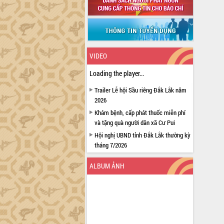
VIDEO
Loading the player...
Trailer Lễ hội Sầu riêng Đắk Lắk năm
2026
Khám bệnh, cấp phát thuốc miễn phí
và tặng quà người dân xã Cư Pui
Hội nghị UBND tỉnh Đắk Lắk thường kỳ
tháng 7/2026
Lễ truy tặng danh hiệu “Bà Mẹ Việt
ALBUM ẢNH
Nam Anh hùng” và trao Huân chương
Lao động
UBND tỉnh Đắk Lắk triển khai nhiệm
vụ 6 tháng cuối năm 2026
Kỳ họp thứ Hai, Hội đồng nhân dân
tỉnh khóa XI quyết nghị nhiều nội dung