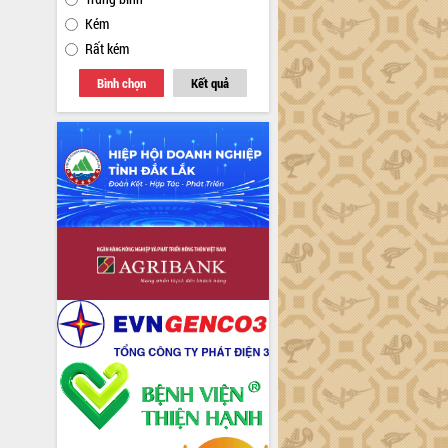
Kém
Rất kém
Bình chọn
Kết quả