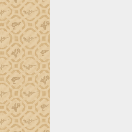
món ăn từ sầu riêng
Đắk Lắk công bố Quy hoạch và xúc
tiến đầu tư tỉnh
Ngành cá ngừ Đắk Lắk chủ động thích
ứng để giữ vững thị trường xuất khẩu
Diễn đàn Kinh tế tư nhân Việt Nam đột
phá cơ chế - Hợp tác công tư
Đề án 06 tạo bước ngoặt đột phá trong
cải cách hành chính tỉnh Đắk Lắk
Kết nối tour, đẩy mạnh chuyển đổi số
để phát triển du lịch Đắk Lắk
Khởi động Dự án Đầu tư xây dựng hạ
tầng kỹ thuật Cụm công nghiệp Tân
Tiến
Gặp mặt các cơ quan báo chí nhân Kỷ
niệm 101 năm Ngày Báo chí Cách
mạng Việt Nam
Đắk Lắk sơ kết 4 năm triển khai thực
hiện Đề án 06 của Chính phủ
Họp báo thông tin về Hội nghị Công bố