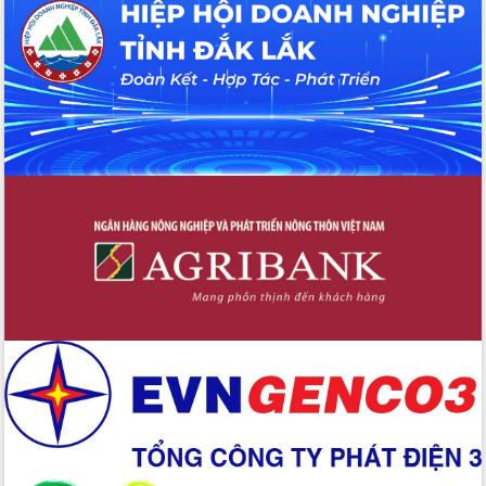
Hội thảo khoa học “Giải pháp thúc đẩy
phát triển nền kinh tế xanh tại tỉnh
Đắk Lắk”
Tăng cường giám sát, đôn đốc thực
hiện nhiệm vụ quản lý tài sản công
hàng tuần
Tháo gỡ những vướng mắc, đẩy mạnh
công tác cải cách thủ tục hành chính
tại Trung tâm Phục vụ hành chính
công tỉnh
Đắk Lắk: Tôn vinh 46 giải pháp tại Hội
thi Sáng tạo Kỹ thuật 2024 - 2025
Đắk Lắk rà soát, điều chỉnh Đề án 190
về phát triển nuôi trồng thủy sản
Phó Chủ tịch UBND tỉnh Đắk Lắk
Trương Công Thái kiểm tra thực địa
Dự án cao tốc Khánh Hòa - Buôn Ma
Thuột
Định vị cà phê Việt Nam như một “di
sản sống” trong dòng chảy toàn cầu