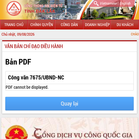
|
Vietnamese
English
TRANG CHỦ
CHÍNH QUYỀN
CÔNG DÂN
DOANH NGHIỆP
DU KHÁCH
Chủ nhật, 09/08/2026
CHÀO MỪNG ĐẾN VỚ
VĂN BẢN CHỈ ĐẠO ĐIỀU HÀNH
GIỚI THIỆU
LÃNH ĐẠO UBND TỈNH
Bản PDF
TIN TỨC SỰ KIỆN
Công văn 7675/UBND-NC
SỞ, BAN, NGÀNH
PDF cannot be displayed.
UBND CÁC XÃ, PHƯỜNG
Quay lại
THÔNG TIN CHỈ ĐẠO ĐIỀU HÀNH
HỆ THỐNG VĂN BẢN
VĂN BẢN HĐND TỈNH