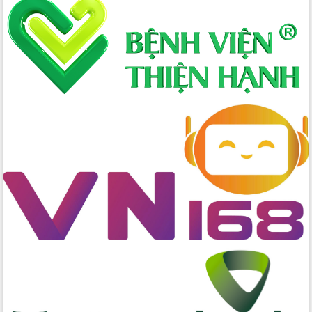
Xây dựng nông thôn mới: Nâng cao đời
sống người dân từ những mô hình thiết
thực
Quyết liệt tháo gỡ vướng mắc, đẩy
nhanh tiến độ các dự án trọng điểm
trong Khu kinh tế Nam Phú Yên
Hòn Yến phát triển du lịch gắn với bảo
tồn biển
Lấy ý kiến điều chỉnh Quy hoạch tỉnh
Đắk Lắk thời kỳ 2021-2030, tầm nhìn
đến năm 2050
Phát động chiến dịch 30 ngày đêm
giải phóng mặt bằng Tuyến đường bộ
ven biển
Đắk Lắk nỗ lực thúc đẩy tăng trưởng
kinh tế từ 10% trở lên trong Quý
II/2026
Đắk Lắk ký kết thỏa thuận hợp tác về
chuyển đổi số giai đoạn 2026 – 2030
với Tập đoàn Bưu chính Viễn thông
Việt Nam