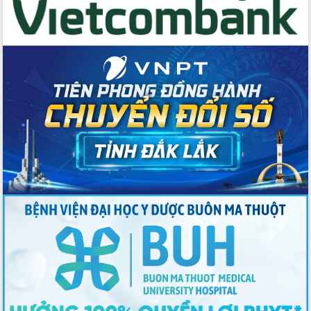
Thứ trưởng Bộ Y tế làm việc với tỉnh
Đắk Lắk về phát triển nhân lực y tế
cho trạm y tế cấp xã
Du lịch Đắk Lắk nâng tầm trải nghiệm
du khách thông qua Hệ thống cơ sở dữ
liệu và Bản đồ số
Tập huấn ứng dụng trí tuệ nhân tạo (AI)
trong thương mại điện tử năm 2026
Đoàn đại biểu Quốc hội tỉnh Đắk Lắk
trao đổi thông tin trước Kỳ họp thứ
nhất, Quốc hội khóa XVI
Quyết liệt cải cách hành chính, khơi
thông nguồn lực phát triển
Nâng cao hiệu lực, hiệu quả HĐND
tỉnh thông qua hiện đại hóa hành chính
Xã Ea Phê gắn cải cách hành chính với
chuyển đổi số
Phó Chủ tịch Thường trực UBND tỉnh
Hồ Thị Nguyên Thảo làm việc tại Trung
tâm Phục vụ hành chính công xã Ea
Phê