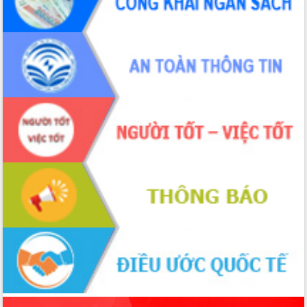
món ăn từ sầu riêng
Đắk Lắk công bố Quy hoạch và xúc
tiến đầu tư tỉnh
Ngành cá ngừ Đắk Lắk chủ động thích
ứng để giữ vững thị trường xuất khẩu
Diễn đàn Kinh tế tư nhân Việt Nam đột
phá cơ chế - Hợp tác công tư
Đề án 06 tạo bước ngoặt đột phá trong
cải cách hành chính tỉnh Đắk Lắk
Kết nối tour, đẩy mạnh chuyển đổi số
để phát triển du lịch Đắk Lắk
Khởi động Dự án Đầu tư xây dựng hạ
tầng kỹ thuật Cụm công nghiệp Tân
Tiến
Gặp mặt các cơ quan báo chí nhân Kỷ
niệm 101 năm Ngày Báo chí Cách
mạng Việt Nam
Đắk Lắk sơ kết 4 năm triển khai thực
hiện Đề án 06 của Chính phủ
Họp báo thông tin về Hội nghị Công bố